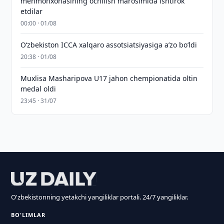
mehmonxonasining ochilish marosimida ishtirok
etdilar
00:00 · 01/08
O‘zbekiston ICCA xalqaro assotsiatsiyasiga aʼzo bo‘ldi
20:38 · 01/08
Muxlisa Masharipova U17 jahon chempionatida oltin
medal oldi
23:45 · 31/07
O'zbekistonning yetakchi yangiliklar portali. 24/7 yangiliklar.
BO'LIMLAR