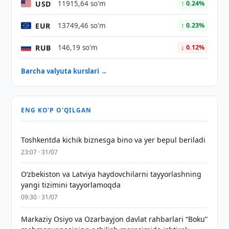
USD
11915,64 so'm
↑ 0.24%
EUR
13749,46 so'm
↑ 0.23%
RUB
146,19 so'm
↓ 0.12%
Barcha valyuta kurslari →
ENG KO'P O'QILGAN
Toshkentda kichik biznesga bino va yer bepul beriladi
23:07 · 31/07
Oʻzbekiston va Latviya haydovchilarni tayyorlashning
yangi tizimini tayyorlamoqda
09:30 · 31/07
Markaziy Osiyo va Ozarbayjon davlat rahbarlari “Boku”