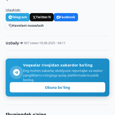
Ulashish:
Telegram
Twitter/X
Facebook
Havolani nusxalash
UzDaily
·
👁 907 views
·
18.08.2025 · 04:11
Voqealar rivojidan xabardor bo‘ling
Eng muhim xabarlar, eksklyuziv reportajlar va tezkor
yangiliklarni o‘zingizga qulay platformada kuzatib
boring.
Obuna bo'ling
Shuningdek o'qing