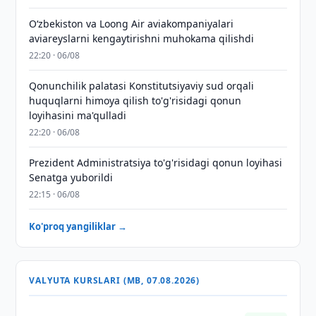
Oʻzbekiston va Loong Air aviakompaniyalari
aviareyslarni kengaytirishni muhokama qilishdi
22:20 · 06/08
Qonunchilik palatasi Konstitutsiyaviy sud orqali
huquqlarni himoya qilish to'g'risidagi qonun
loyihasini ma'qulladi
22:20 · 06/08
Prezident Administratsiya to'g'risidagi qonun loyihasi
Senatga yuborildi
22:15 · 06/08
Ko'proq yangiliklar →
VALYUTA KURSLARI (MB, 07.08.2026)