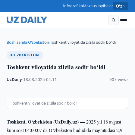
Infografika
Maxsus loyihalar
O'z
Bosh sahifa
O‘zbekiston
Toshkent viloyatida zilzila sodir bo‘ldi
›
›
O‘ZBEKISTON
Toshkent viloyatida zilzila sodir bo‘ldi
UzDaily
·
18.08.2025
·
04:11
·
907 views
Toshkent viloyatida zilzila sodir bo‘ldi
Toshkent, O‘zbekiston (UzDaily.uz) —
2025 yil 18 avgust
kuni soat 04:00:07 da O‘zbekiston hududida magnitudasi 2,9