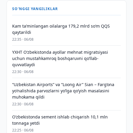
SO'NGGI YANGILIKLAR
Kam taʼminlangan oilalarga 179,2 mlrd so‘m QQS
qaytarildi
22:35 · 06/08
YXHT O‘zbekistonda ayollar mehnat migratsiyasi
uchun mustahkamroq boshqaruvni qo‘llab-
quvvatlaydi
22:30 · 06/08
“Uzbekistan Airports” va “Loong Air” Sian – Farg‘ona
yo‘nalishida parvozlarni yo‘lga qo‘yish masalasini
muhokama qildi
22:30 · 06/08
O‘zbekistonda sement ishlab chiqarish 10,1 mln
tonnaga yetdi
22:25 · 06/08