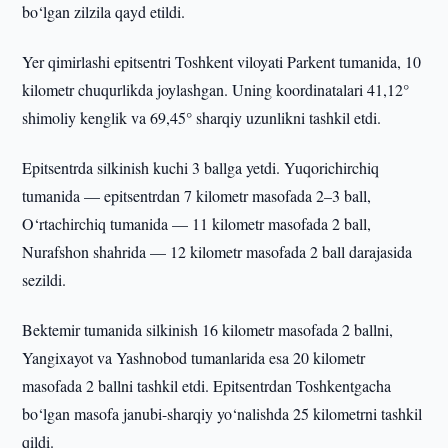
bo‘lgan zilzila qayd etildi.
Yer qimirlashi epitsentri Toshkent viloyati Parkent tumanida, 10
kilometr chuqurlikda joylashgan. Uning koordinatalari 41,12°
shimoliy kenglik va 69,45° sharqiy uzunlikni tashkil etdi.
Epitsentrda silkinish kuchi 3 ballga yetdi. Yuqorichirchiq
tumanida — epitsentrdan 7 kilometr masofada 2–3 ball,
O‘rtachirchiq tumanida — 11 kilometr masofada 2 ball,
Nurafshon shahrida — 12 kilometr masofada 2 ball darajasida
sezildi.
Bektemir tumanida silkinish 16 kilometr masofada 2 ballni,
Yangixayot va Yashnobod tumanlarida esa 20 kilometr
masofada 2 ballni tashkil etdi. Epitsentrdan Toshkentgacha
bo‘lgan masofa janubi-sharqiy yo‘nalishda 25 kilometrni tashkil
qildi.