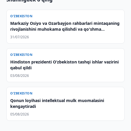
O‘ZBEKISTON
Markaziy Osiyo va Ozarbayjon rahbarlari mintaqaning
rivojlanishini muhokama qilishdi va qo'shma
deklaratsiya qabul qilishdi
31/07/2026
O‘ZBEKISTON
Hindiston prezidenti O‘zbekiston tashqi ishlar vazirini
qabul qildi
03/08/2026
O‘ZBEKISTON
Qonun loyihasi intellektual mulk muomalasini
kengaytiradi
05/08/2026