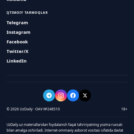
IJTIMOIY TARMOQLAR
Telegram
Instagram
Facebook
Twitter/X
LinkedIn
© 2026 UzDaily · OAV №248510
18+
UzDaily.uz materiallaridan foydalanish faqat tahririyatning yozma ruxsati
bilan amalga oshiriladi. Internet-ommaviy axborot vositasi sifatida davlat