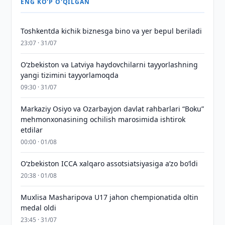
ENG KO'P O'QILGAN
Toshkentda kichik biznesga bino va yer bepul beriladi
23:07 · 31/07
Oʻzbekiston va Latviya haydovchilarni tayyorlashning
yangi tizimini tayyorlamoqda
09:30 · 31/07
Markaziy Osiyo va Ozarbayjon davlat rahbarlari “Boku”
mehmonxonasining ochilish marosimida ishtirok
etdilar
00:00 · 01/08
O‘zbekiston ICCA xalqaro assotsiatsiyasiga aʼzo bo‘ldi
20:38 · 01/08
Muxlisa Masharipova U17 jahon chempionatida oltin
medal oldi
23:45 · 31/07