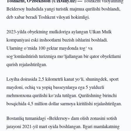
Toshkent, O‘zbekiston (UzDaily.uz) —
Toshkent viloyatining
Beldersoy hududida yangi turistik majmua qurilishi boshlandi,
deb xabar beradi Toshkent viloyati hokimligi.
2023-yilda obyektning mulkdoriga aylangan Ulkan Mulk
kompaniyasi eski inshootlarni buzish ishlarini boshladi.
Ularning o‘rnida 100 gektar maydonda tog‘ va
sog‘lomlashtirish turizmiga mo‘ljallangan bir qator obyektlarni
qurish rejalashtirilgan.
Loyiha doirasida 2,5 kilometrli kanat yo‘li, shuningdek, sport
maydoni, ochiq va yopiq basseynlarga ega 5 yulduzli
mehmonxona qurilishi ko‘zda tutilgan. Qurilishning birinchi
bosqichida 4,5 million dollar sarmoya kiritilishi rejalashtirilgan.
Bostanliq tumanidagi «Beldersoy» dam olish zonasini sotish
jarayoni 2021-yil mart oyida boshlangan. Ilgari mamlakatning