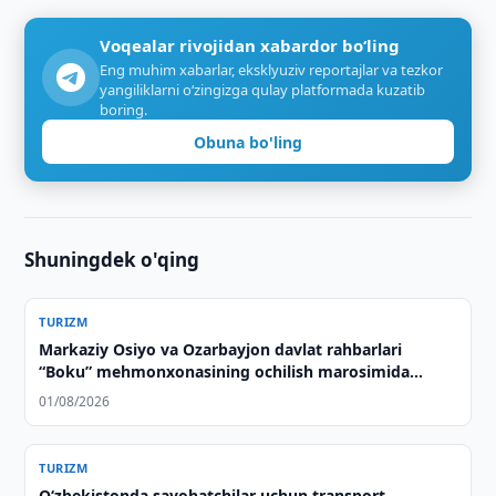
Voqealar rivojidan xabardor bo‘ling
Eng muhim xabarlar, eksklyuziv reportajlar va tezkor
yangiliklarni o‘zingizga qulay platformada kuzatib
boring.
Obuna bo'ling
Shuningdek o'qing
TURIZM
Markaziy Osiyo va Ozarbayjon davlat rahbarlari
“Boku” mehmonxonasining ochilish marosimida
ishtirok etdilar
01/08/2026
TURIZM
Oʻzbekistonda sayohatchilar uchun transport