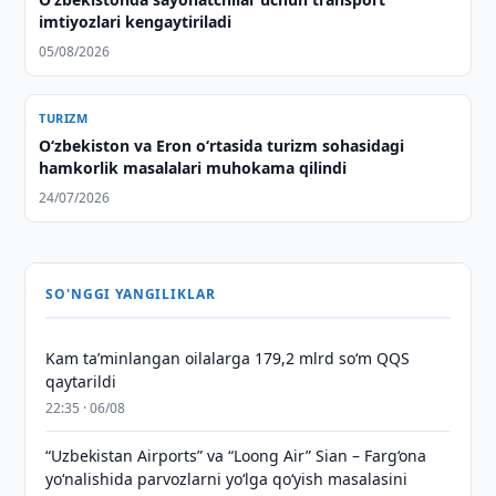
imtiyozlari kengaytiriladi
05/08/2026
TURIZM
Oʻzbekiston va Eron oʻrtasida turizm sohasidagi
hamkorlik masalalari muhokama qilindi
24/07/2026
SO'NGGI YANGILIKLAR
Kam taʼminlangan oilalarga 179,2 mlrd so‘m QQS
qaytarildi
22:35 · 06/08
“Uzbekistan Airports” va “Loong Air” Sian – Farg‘ona
yo‘nalishida parvozlarni yo‘lga qo‘yish masalasini