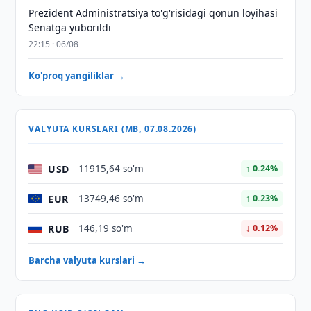
Prezident Administratsiya to'g'risidagi qonun loyihasi
Senatga yuborildi
22:15 · 06/08
Ko'proq yangiliklar →
VALYUTA KURSLARI (MB, 07.08.2026)
USD
11915,64 so'm
↑ 0.24%
EUR
13749,46 so'm
↑ 0.23%
RUB
146,19 so'm
↓ 0.12%
Barcha valyuta kurslari →