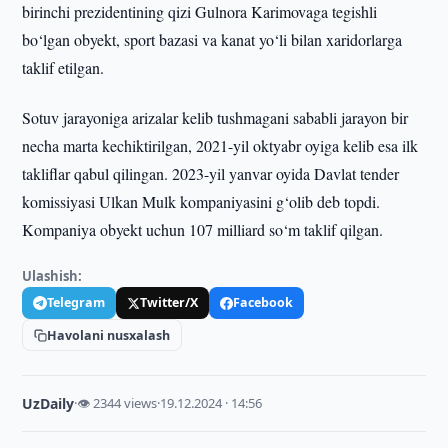
birinchi prezidentining qizi Gulnora Karimovaga tegishli
bo‘lgan obyekt, sport bazasi va kanat yo‘li bilan xaridorlarga
taklif etilgan.
Sotuv jarayoniga arizalar kelib tushmagani sababli jarayon bir
necha marta kechiktirilgan, 2021-yil oktyabr oyiga kelib esa ilk
takliflar qabul qilingan. 2023-yil yanvar oyida Davlat tender
komissiyasi Ulkan Mulk kompaniyasini g‘olib deb topdi.
Kompaniya obyekt uchun 107 milliard so‘m taklif qilgan.
Ulashish:
Telegram
Twitter/X
Facebook
Havolani nusxalash
UzDaily
·
👁 2344 views
·
19.12.2024 · 14:56