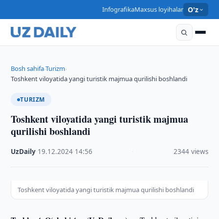
Infografika
Maxsus loyihalar
O'z
Bosh sahifa
Turizm
›
›
Toshkent viloyatida yangi turistik majmua qurilishi boshlandi
TURIZM
Toshkent viloyatida yangi turistik majmua
qurilishi boshlandi
UzDaily
·
19.12.2024
·
14:56
·
2344 views
Toshkent viloyatida yangi turistik majmua qurilishi boshlandi