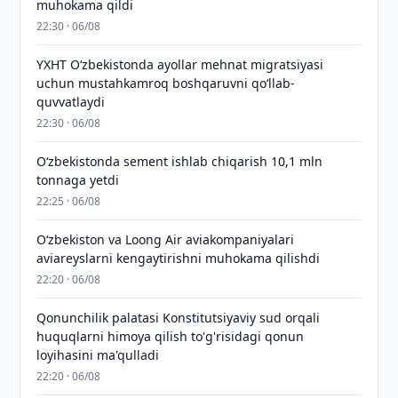
muhokama qildi
22:30 · 06/08
YXHT O‘zbekistonda ayollar mehnat migratsiyasi
uchun mustahkamroq boshqaruvni qo‘llab-
quvvatlaydi
22:30 · 06/08
O‘zbekistonda sement ishlab chiqarish 10,1 mln
tonnaga yetdi
22:25 · 06/08
Oʻzbekiston va Loong Air aviakompaniyalari
aviareyslarni kengaytirishni muhokama qilishdi
22:20 · 06/08
Qonunchilik palatasi Konstitutsiyaviy sud orqali
huquqlarni himoya qilish to'g'risidagi qonun
loyihasini ma'qulladi
22:20 · 06/08