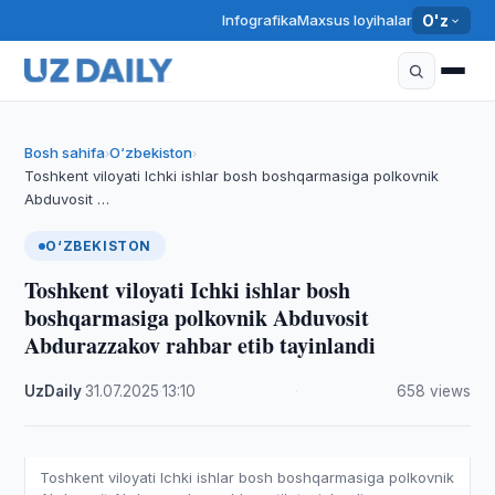
Infografika
Maxsus loyihalar
O'z
Bosh sahifa
O‘zbekiston
›
›
Toshkent viloyati Ichki ishlar bosh boshqarmasiga polkovnik
Abduvosit …
O‘ZBEKISTON
Toshkent viloyati Ichki ishlar bosh
boshqarmasiga polkovnik Abduvosit
Abdurazzakov rahbar etib tayinlandi
UzDaily
·
31.07.2025
·
13:10
·
658 views
Toshkent viloyati Ichki ishlar bosh boshqarmasiga polkovnik