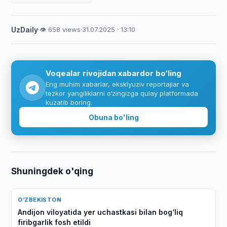
UzDaily
·
👁 658 views
·
31.07.2025 · 13:10
Voqealar rivojidan xabardor bo‘ling
Eng muhim xabarlar, eksklyuziv reportajlar va
tezkor yangiliklarni o‘zingizga qulay platformada
kuzatib boring.
Obuna bo'ling
Shuningdek o'qing
O‘ZBEKISTON
Andijon viloyatida yer uchastkasi bilan bog‘liq
firibgarlik fosh etildi