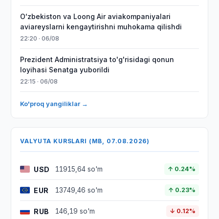
Oʻzbekiston va Loong Air aviakompaniyalari
aviareyslarni kengaytirishni muhokama qilishdi
22:20 · 06/08
Prezident Administratsiya to'g'risidagi qonun
loyihasi Senatga yuborildi
22:15 · 06/08
Ko'proq yangiliklar →
VALYUTA KURSLARI (MB, 07.08.2026)
USD
11915,64 so'm
↑ 0.24%
EUR
13749,46 so'm
↑ 0.23%
RUB
146,19 so'm
↓ 0.12%