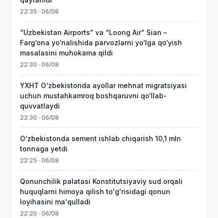
22:35 · 06/08
“Uzbekistan Airports” va “Loong Air” Sian –
Farg‘ona yo‘nalishida parvozlarni yo‘lga qo‘yish
masalasini muhokama qildi
22:30 · 06/08
YXHT O‘zbekistonda ayollar mehnat migratsiyasi
uchun mustahkamroq boshqaruvni qo‘llab-
quvvatlaydi
22:30 · 06/08
O‘zbekistonda sement ishlab chiqarish 10,1 mln
tonnaga yetdi
22:25 · 06/08
Qonunchilik palatasi Konstitutsiyaviy sud orqali
huquqlarni himoya qilish to'g'risidagi qonun
loyihasini ma'qulladi
22:20 · 06/08