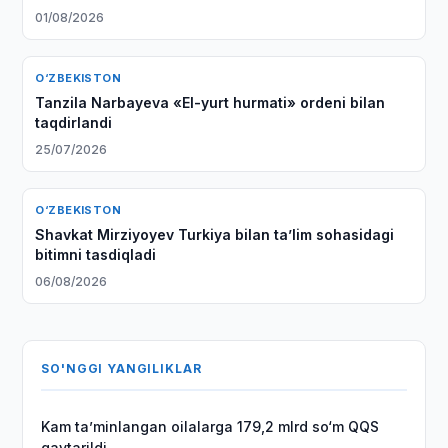
01/08/2026
O‘ZBEKISTON
Tanzila Narbayeva «El-yurt hurmati» ordeni bilan
taqdirlandi
25/07/2026
O‘ZBEKISTON
Shavkat Mirziyoyev Turkiya bilan taʼlim sohasidagi
bitimni tasdiqladi
06/08/2026
SO'NGGI YANGILIKLAR
Kam taʼminlangan oilalarga 179,2 mlrd so‘m QQS
qaytarildi