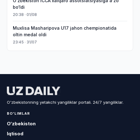
O‘zbekiston ICCA xalqaro assotsiatsiyasiga aʼzo
bo‘ldi
20:38 · 01/08
Muxlisa Masharipova U17 jahon chempionatida
oltin medal oldi
23:45 · 31/07
O'zbekistonning yetakchi yangiliklar portali. 24/7 yangiliklar.
BO'LIMLAR
O‘zbekiston
Iqtisod