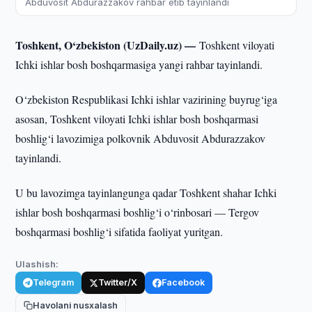
Abduvosit Abdurazzakov rahbar etib tayinlandi
Toshkent, O‘zbekiston (UzDaily.uz) —
Toshkent viloyati
Ichki ishlar bosh boshqarmasiga yangi rahbar tayinlandi.
O‘zbekiston Respublikasi Ichki ishlar vazirining buyrug‘iga
asosan, Toshkent viloyati Ichki ishlar bosh boshqarmasi
boshlig‘i lavozimiga polkovnik Abduvosit Abdurazzakov
tayinlandi.
U bu lavozimga tayinlangunga qadar Toshkent shahar Ichki
ishlar bosh boshqarmasi boshlig‘i o‘rinbosari — Tergov
boshqarmasi boshlig‘i sifatida faoliyat yuritgan.
Ulashish:
Telegram
Twitter/X
Facebook
Havolani nusxalash