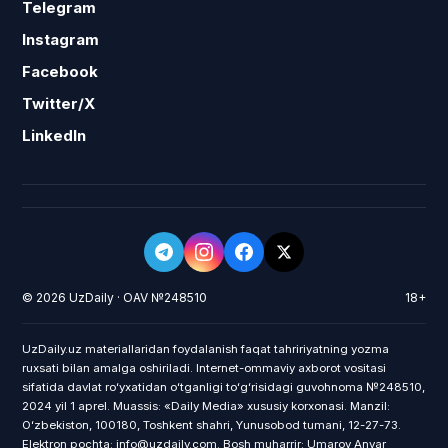
Telegram
Instagram
Facebook
Twitter/X
LinkedIn
© 2026 UzDaily · OAV №248510
18+
UzDaily.uz materiallaridan foydalanish faqat tahririyatning yozma
ruxsati bilan amalga oshiriladi. Internet-ommaviy axborot vositasi
sifatida davlat roʻyxatidan oʻtganligi toʻgʻrisidagi guvohnoma №248510,
2024 yil 1 aprel. Muassis: «Daily Media» xususiy korxonasi. Manzil:
Oʻzbekiston, 100180, Toshkent shahri, Yunusobod tumani, 12-27-73.
Elektron pochta: info@uzdaily.com. Bosh muharrir: Umarov Anvar