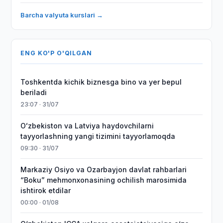
Barcha valyuta kurslari →
ENG KO'P O'QILGAN
Toshkentda kichik biznesga bino va yer bepul
beriladi
23:07 · 31/07
Oʻzbekiston va Latviya haydovchilarni
tayyorlashning yangi tizimini tayyorlamoqda
09:30 · 31/07
Markaziy Osiyo va Ozarbayjon davlat rahbarlari
“Boku” mehmonxonasining ochilish marosimida
ishtirok etdilar
00:00 · 01/08