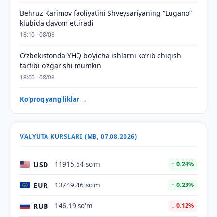
Behruz Karimov faoliyatini Shveysariyaning “Lugano”
klubida davom ettiradi
18:10 · 08/08
O‘zbekistonda YHQ bo‘yicha ishlarni ko‘rib chiqish
tartibi o‘zgarishi mumkin
18:00 · 08/08
Ko'proq yangiliklar →
VALYUTA KURSLARI (MB, 07.08.2026)
USD
11915,64 so'm
↑ 0.24%
EUR
13749,46 so'm
↑ 0.23%
RUB
146,19 so'm
↓ 0.12%