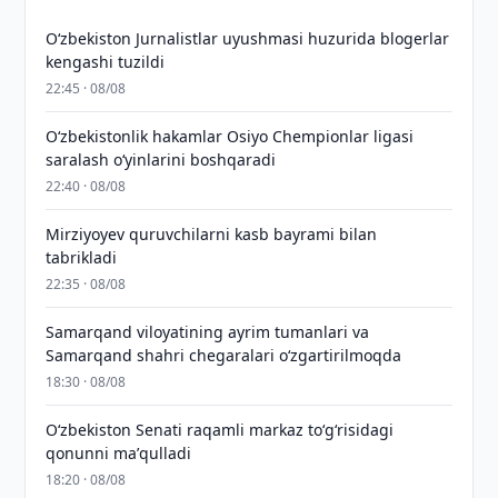
O‘zbekiston Jurnalistlar uyushmasi huzurida blogerlar
kengashi tuzildi
22:45 · 08/08
O‘zbekistonlik hakamlar Osiyo Chempionlar ligasi
saralash o‘yinlarini boshqaradi
22:40 · 08/08
Mirziyoyev quruvchilarni kasb bayrami bilan
tabrikladi
22:35 · 08/08
Samarqand viloyatining ayrim tumanlari va
Samarqand shahri chegaralari oʻzgartirilmoqda
18:30 · 08/08
Oʻzbekiston Senati raqamli markaz toʻgʻrisidagi
qonunni maʼqulladi
18:20 · 08/08