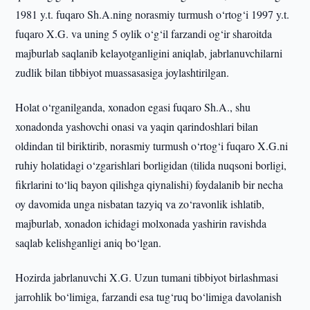
1981 y.t. fuqaro Sh.A.ning norasmiy turmush o‘rtog‘i 1997 y.t.
fuqaro X.G. va uning 5 oylik o‘g‘il farzandi og‘ir sharoitda
majburlab saqlanib kelayotganligini aniqlab, jabrlanuvchilarni
zudlik bilan tibbiyot muassasasiga joylashtirilgan.
Holat o‘rganilganda, xonadon egasi fuqaro Sh.A., shu
xonadonda yashovchi onasi va yaqin qarindoshlari bilan
oldindan til biriktirib, norasmiy turmush o‘rtog‘i fuqaro X.G.ni
ruhiy holatidagi o‘zgarishlari borligidan (tilida nuqsoni borligi,
fikrlarini to‘liq bayon qilishga qiynalishi) foydalanib bir necha
oy davomida unga nisbatan tazyiq va zo‘ravonlik ishlatib,
majburlab, xonadon ichidagi molxonada yashirin ravishda
saqlab kelishganligi aniq bo‘lgan.
Hozirda jabrlanuvchi X.G. Uzun tumani tibbiyot birlashmasi
jarrohlik bo‘limiga, farzandi esa tug‘ruq bo‘limiga davolanish