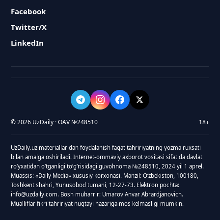
Facebook
Twitter/X
LinkedIn
© 2026 UzDaily · OAV №248510
18+
UzDaily.uz materiallaridan foydalanish faqat tahririyatning yozma ruxsati
bilan amalga oshiriladi. Internet-ommaviy axborot vositasi sifatida davlat
roʻyxatidan oʻtganligi toʻgʻrisidagi guvohnoma №248510, 2024 yil 1 aprel.
Muassis: «Daily Media» xususiy korxonasi. Manzil: Oʻzbekiston, 100180,
Toshkent shahri, Yunusobod tumani, 12-27-73. Elektron pochta:
info@uzdaily.com. Bosh muharrir: Umarov Anvar Abrardjanovich.
Mualliflar fikri tahririyat nuqtayi nazariga mos kelmasligi mumkin.