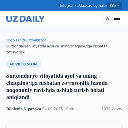
Infografika
Maxsus loyihalar
O'z
Bosh sahifa
O‘zbekiston
›
›
Surxondaryo viloyatida ayol va uning chaqalog‘iga nisbatan
zo‘ravonlik …
O‘ZBEKISTON
Surxondaryo viloyatida ayol va uning
chaqalog‘iga nisbatan zo‘ravonlik hamda
noqonuniy ravishda ushlab turish holati
aniqlandi
Dilafro'z Niyazova
·
04.09.2025
·
18:40
·
1333 views