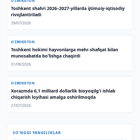
O‘ZBEKISTON
Toshkent shahri 2026–2027-yillarda ijtimoiy-iqtisodiy
rivojlantiriladi
29/07/2026
O‘ZBEKISTON
Toshkent hokimi hayvonlarga mehr-shafqat bilan
munosabatda bo‘lishga chaqirdi
01/08/2026
O‘ZBEKISTON
Xorazmda 6,1 milliard dollarlik bioyoqilg'i ishlab
chiqarish loyihasi amalga oshirilmoqda
27/07/2026
SO'NGGI YANGILIKLAR