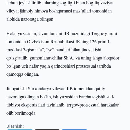
uchun joylashtirilib, ularning sog‘lig‘i bilan bog‘liq vaziyat
viloyat ijtimoiy himoya boshqarmasi masʼullari tomonidan
alohida nazoratga olingan.
Holat yuzasidan, Uzun tumani IIB huzuridagi Tergov guruhi
tomonidan O‘zbekiston Respublikasi JKning 126 prim 1-
moddasi 7-qismi “a”, “ye” bandlari bilan jinoyat ishi
qo‘zg‘atilib, gumonlanuvchilar Sh.A. va uning ishga aloqador
bo‘lgan uch nafar yaqin qarindoshlari protsessual tartibda
qamoqqa olingan.
Jinoyat ishi Surxondaryo viloyati IIB tomonidan qatʼiy
nazoratga olingan bo‘lib, ish yuzasidan barcha tegishli sud-
tibbiyot ekspertizalari tayinlanib, tergov-protsessual harakatlar
olib borilmoqda.
Ulashish: