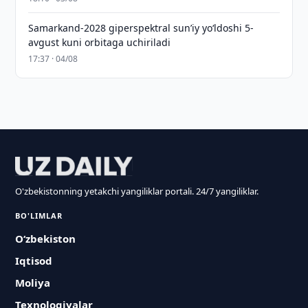
Samarkand-2028 giperspektral sun’iy yo‘ldoshi 5-
avgust kuni orbitaga uchiriladi
17:37 · 04/08
O'zbekistonning yetakchi yangiliklar portali. 24/7 yangiliklar.
BO'LIMLAR
O‘zbekiston
Iqtisod
Moliya
Texnologiyalar