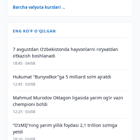
Barcha valyuta kurslari →
ENG KO'P O'QILGAN
7 avgustdan O‘zbekistonda hayvonlarni ro‘yxatdan
o‘tkazish boshlanadi
18:45 · 04/08
Hukumat “Bunyodkor”ga 5 milliard so‘m ajratdi
12:45 · 03/08
Mahmud Murodov Oktagon ligasida yarim og‘ir vazn
chempioni bo‘ldi
12:25 · 03/08
“O‘zMIJ”ning yarim yillik foydasi 2,1 trillion so‘mga
yetdi
18:10 · 03/08