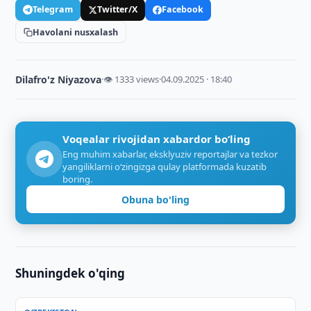
Telegram
Twitter/X
Facebook
Havolani nusxalash
Dilafro'z Niyazova
·
👁 1333 views
·
04.09.2025 · 18:40
Voqealar rivojidan xabardor bo‘ling
Eng muhim xabarlar, eksklyuziv reportajlar va tezkor
yangiliklarni o‘zingizga qulay platformada kuzatib
boring.
Obuna bo'ling
Shuningdek o'qing