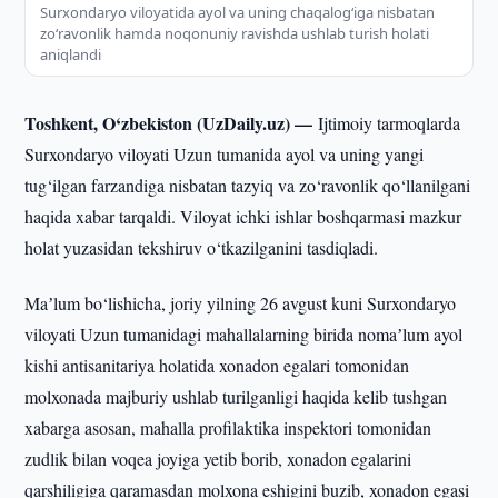
Surxondaryo viloyatida ayol va uning chaqalog‘iga nisbatan
zo‘ravonlik hamda noqonuniy ravishda ushlab turish holati
aniqlandi
Toshkent, O‘zbekiston (UzDaily.uz) —
Ijtimoiy tarmoqlarda
Surxondaryo viloyati Uzun tumanida ayol va uning yangi
tug‘ilgan farzandiga nisbatan tazyiq va zo‘ravonlik qo‘llanilgani
haqida xabar tarqaldi. Viloyat ichki ishlar boshqarmasi mazkur
holat yuzasidan tekshiruv o‘tkazilganini tasdiqladi.
Maʼlum bo‘lishicha, joriy yilning 26 avgust kuni Surxondaryo
viloyati Uzun tumanidagi mahallalarning birida nomaʼlum ayol
kishi antisanitariya holatida xonadon egalari tomonidan
molxonada majburiy ushlab turilganligi haqida kelib tushgan
xabarga asosan, mahalla profilaktika inspektori tomonidan
zudlik bilan voqea joyiga yetib borib, xonadon egalarini
qarshiligiga qaramasdan molxona eshigini buzib, xonadon egasi