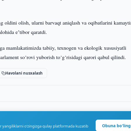
g oldini olish, ularni barvaqt aniqlash va oqibatlarini kamayti
lohida eʼtibor qaratdi.
 mamlakatimizda tabiiy, texnogen va ekologik xususiyatli
arlament so‘rovi yuborish to‘g‘risidagi qarori qabul qilindi.
Havolani nusxalash
Obuna bo'ling
r yangiliklarni o‘zingizga qulay platformada kuzatib