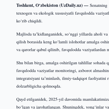
Toshkent, O‘zbekiston (UzDaily.uz) —
Senatning 
texnogen va ekologik xususiyatli favqulodda vaziyat
ko‘rib chiqildi.
Majlisda taʼkidlanganidek, so‘nggi yillarda aholi v
qilish borasida keng ko‘lamli islohotlar amalga oshi
va qarorlar qabul qilinib, favqulodda vaziyatlardan 
Shu bilan birga, amalga oshirilgan tahlillar sohada 
favqulodda vaziyatlar monitoringi, axborot almashinu
integratsiyani taʼminlash, ilmiy-tadqiqot faoliyatini
dolzarbligicha qolmoqda.
Qayd etilganidek, 2025-yil davomida mamlakatimizda 
bo‘lgan va jarohatlangan. Shuningdek, yong‘inlar va