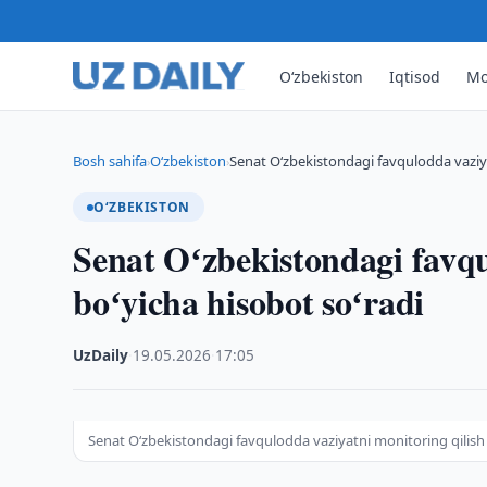
O‘zbekiston
Iqtisod
Mo
Bosh sahifa
O‘zbekiston
Senat Oʻzbekistondagi favqulodda vaziya
›
›
O‘ZBEKISTON
Senat Oʻzbekistondagi favqu
boʻyicha hisobot soʻradi
UzDaily
·
19.05.2026
·
17:05
Senat Oʻzbekistondagi favqulodda vaziyatni monitoring qilish 