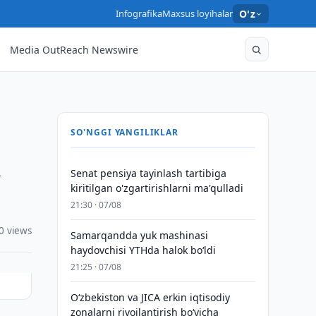
Infografika
Maxsus loyihalar
O'z
Media OutReach Newswire
SO'NGGI YANGILIKLAR
h
Senat pensiya tayinlash tartibiga
kiritilgan o'zgartirishlarni ma'qulladi
21:30 · 07/08
0 views
Samarqandda yuk mashinasi
haydovchisi YTHda halok bo‘ldi
21:25 · 07/08
Oʻzbekiston va JICA erkin iqtisodiy
zonalarni rivojlantirish boʻyicha