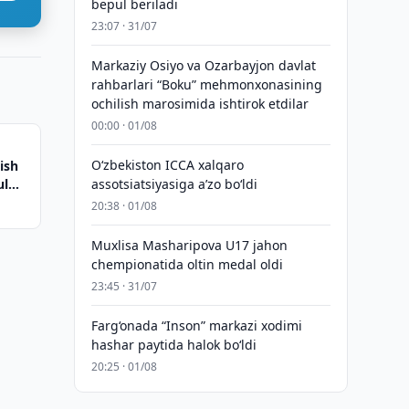
bepul beriladi
23:07 · 31/07
Markaziy Osiyo va Ozarbayjon davlat
rahbarlari “Boku” mehmonxonasining
ochilish marosimida ishtirok etdilar
00:00 · 01/08
O‘zbekiston ICCA xalqaro
ish
ul
assotsiatsiyasiga aʼzo bo‘ldi
20:38 · 01/08
Muxlisa Masharipova U17 jahon
chempionatida oltin medal oldi
23:45 · 31/07
Farg‘onada “Inson” markazi xodimi
hashar paytida halok bo‘ldi
20:25 · 01/08