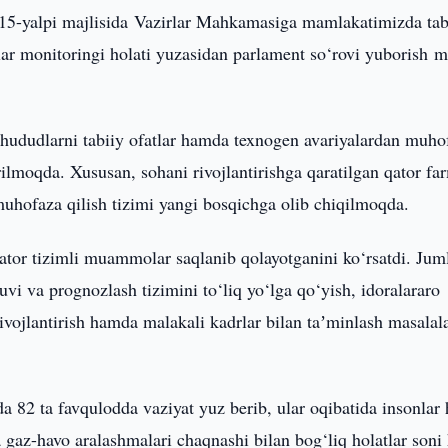
15-yalpi majlisida Vazirlar Mahkamasiga mamlakatimizda tab
lar monitoringi holati yuzasidan parlament so‘rovi yuborish m
a hududlarni tabiiy ofatlar hamda texnogen avariyalardan muho
rilmoqda. Xususan, sohani rivojlantirishga qaratilgan qator f
muhofaza qilish tizimi yangi bosqichga olib chiqilmoqda.
qator tizimli muammolar saqlanib qolayotganini ko‘rsatdi. Jum
vi va prognozlash tizimini to‘liq yo‘lga qo‘yish, idoralararo
 rivojlantirish hamda malakali kadrlar bilan taʼminlash masalal
82 ta favqulodda vaziyat yuz berib, ular oqibatida insonlar 
 gaz-havo aralashmalari chaqnashi bilan bog‘liq holatlar son