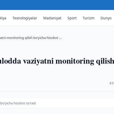
liya
Texnologiyalar
Madaniyat
Sport
Turizm
Dunyo
tni monitoring qilish boʻyicha hisobot …
lodda vaziyatni monitoring qilis
·
41
boʻyicha hisobot soʻradi