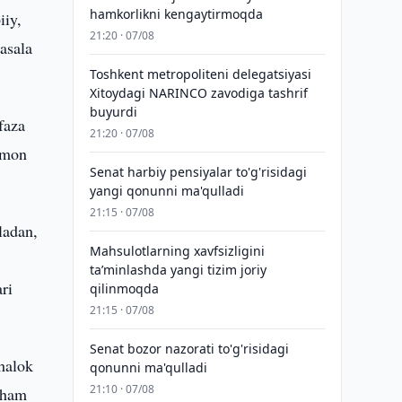
hamkorlikni kengaytirmoqda
iiy,
21:20 · 07/08
asala
Toshkent metropoliteni delegatsiyasi
Xitoydagi NARINCO zavodiga tashrif
buyurdi
faza
21:20 · 07/08
armon
Senat harbiy pensiyalar to'g'risidagi
yangi qonunni ma'qulladi
21:15 · 07/08
ladan,
Mahsulotlarning xavfsizligini
taʼminlashda yangi tizim joriy
ari
qilinmoqda
21:15 · 07/08
Senat bozor nazorati to'g'risidagi
halok
qonunni ma'qulladi
21:10 · 07/08
i ham