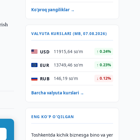
Ko'proq yangiliklar →
rish
VALYUTA KURSLARI (MB, 07.08.2026)
USD
11915,64 so'm
↑ 0.24%
EUR
13749,46 so'm
↑ 0.23%
RUB
146,19 so'm
↓ 0.12%
Barcha valyuta kurslari →
ENG KO'P O'QILGAN
Toshkentda kichik biznesga bino va yer