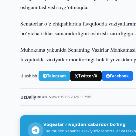
oshgani tashvish uyg‘otmoqda.
Senatorlar o‘z chiqishlarida favqulodda vaziyatlarnin
bo‘yicha ishlar samaradorligini oshirish zarurligiga a
Muhokama yakunida Senatning Vazirlar Mahkamasiga
favqulodda vaziyatlar monitoringi holati yuzasidan p
Ulashish:
Telegram
Twitter/X
Facebook
UzDaily
·
👁 410 views
·
19.05.2026 · 17:05
Voqealar rivojidan xabardor bo‘ling
Eng muhim xabarlar, eksklyuziv reportajlar va tezko