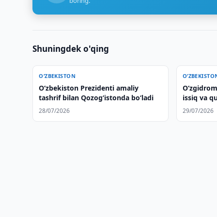
boring.
Shuningdek o'qing
O‘ZBEKISTON
O‘ZBEKISTO
Oʻzbekiston Prezidenti amaliy
O‘zgidrom
tashrif bilan Qozogʻistonda boʻladi
issiq va q
qildi
28/07/2026
29/07/2026