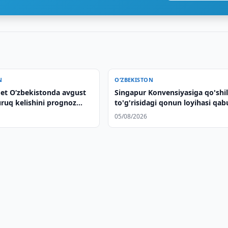
N
O‘ZBEKISTON
et O‘zbekistonda avgust
Singapur Konvensiyasiga qo'shil
uruq kelishini prognoz
to'g'risidagi qonun loyihasi qab
qilindi
05/08/2026