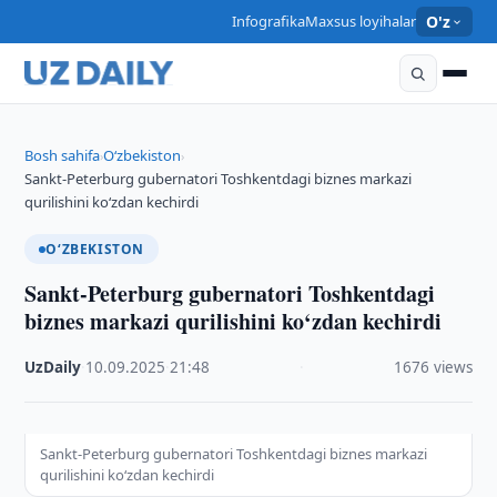
Infografika
Maxsus loyihalar
O'z
Bosh sahifa
O‘zbekiston
›
›
Sankt-Peterburg gubernatori Toshkentdagi biznes markazi
qurilishini ko‘zdan kechirdi
O‘ZBEKISTON
Sankt-Peterburg gubernatori Toshkentdagi
biznes markazi qurilishini ko‘zdan kechirdi
UzDaily
·
10.09.2025
·
21:48
·
1676 views
Sankt-Peterburg gubernatori Toshkentdagi biznes markazi
qurilishini ko‘zdan kechirdi