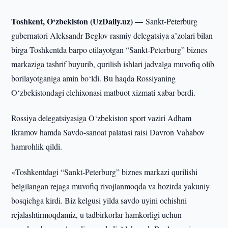
Toshkent, O‘zbekiston (UzDaily.uz) —
Sankt-Peterburg
gubernatori Aleksandr Beglov rasmiy delegatsiya aʼzolari bilan
birga Toshkentda barpo etilayotgan “Sankt-Peterburg” biznes
markaziga tashrif buyurib, qurilish ishlari jadvalga muvofiq olib
borilayotganiga amin bo‘ldi. Bu haqda Rossiyaning
O‘zbekistondagi elchixonasi matbuot xizmati xabar berdi.
Rossiya delegatsiyasiga O‘zbekiston sport vaziri Adham
Ikramov hamda Savdo-sanoat palatasi raisi Davron Vahabov
hamrohlik qildi.
«Toshkentdagi “Sankt-Peterburg” biznes markazi qurilishi
belgilangan rejaga muvofiq rivojlanmoqda va hozirda yakuniy
bosqichga kirdi. Biz kelgusi yilda savdo uyini ochishni
rejalashtirmoqdamiz, u tadbirkorlar hamkorligi uchun