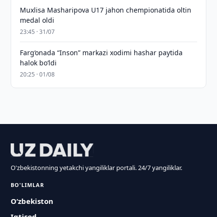
Muxlisa Masharipova U17 jahon chempionatida oltin
medal oldi
23:45 · 31/07
Farg‘onada “Inson” markazi xodimi hashar paytida
halok bo‘ldi
20:25 · 01/08
O'zbekistonning yetakchi yangiliklar portali. 24/7 yangiliklar.
BO'LIMLAR
O‘zbekiston
Iqtisod