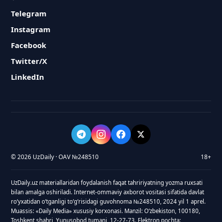
Telegram
Instagram
Facebook
Twitter/X
LinkedIn
© 2026 UzDaily · OAV №248510
18+
UzDaily.uz materiallaridan foydalanish faqat tahririyatning yozma ruxsati
bilan amalga oshiriladi. Internet-ommaviy axborot vositasi sifatida davlat
roʻyxatidan oʻtganligi toʻgʻrisidagi guvohnoma №248510, 2024 yil 1 aprel.
Muassis: «Daily Media» xususiy korxonasi. Manzil: Oʻzbekiston, 100180,
Toshkent shahri, Yunusobod tumani, 12-27-73. Elektron pochta: