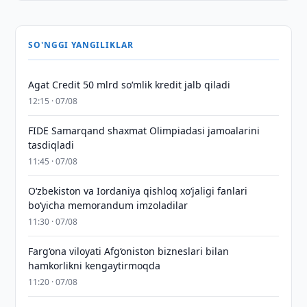
SO'NGGI YANGILIKLAR
Agat Credit 50 mlrd so‘mlik kredit jalb qiladi
12:15 · 07/08
FIDE Samarqand shaxmat Olimpiadasi jamoalarini
tasdiqladi
11:45 · 07/08
Oʻzbekiston va Iordaniya qishloq xoʻjaligi fanlari
boʻyicha memorandum imzoladilar
11:30 · 07/08
Farg‘ona viloyati Afg‘oniston bizneslari bilan
hamkorlikni kengaytirmoqda
11:20 · 07/08