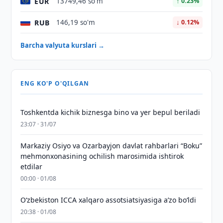
EUR
13749,46 so'm
↑ 0.23%
RUB
146,19 so'm
↓ 0.12%
Barcha valyuta kurslari →
ENG KO'P O'QILGAN
Toshkentda kichik biznesga bino va yer bepul beriladi
23:07 · 31/07
Markaziy Osiyo va Ozarbayjon davlat rahbarlari “Boku”
mehmonxonasining ochilish marosimida ishtirok
etdilar
00:00 · 01/08
O‘zbekiston ICCA xalqaro assotsiatsiyasiga aʼzo bo‘ldi
20:38 · 01/08