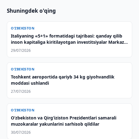
Shuningdek o'qing
O‘ZBEKISTON
Italiyaning «5+1» formatidagi tajribasi: qanday qilib
inson kapitaliga kiritilayotgan investitsiyalar Markaziy
Osiyo bilan strategik sheriklikning asosiga
29/07/2026
aylanmoqda
O‘ZBEKISTON
Toshkent aeroportida qariyb 34 kg giyohvandlik
moddasi ushlandi
27/07/2026
O‘ZBEKISTON
Oʻzbekiston va Qirgʻiziston Prezidentlari samarali
muzokaralar yakunlarini sarhisob qildilar
30/07/2026