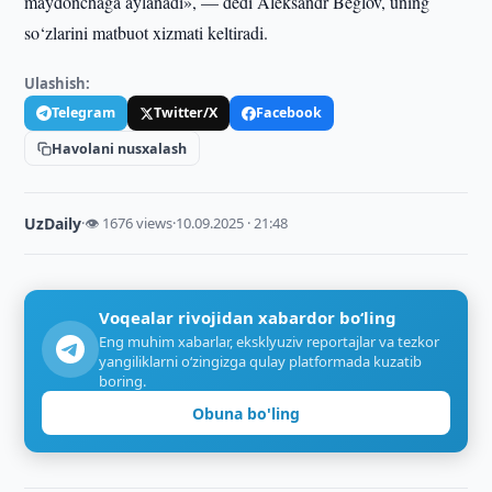
maydonchaga aylanadi», — dedi Aleksandr Beglov, uning
so‘zlarini matbuot xizmati keltiradi.
Ulashish:
Telegram
Twitter/X
Facebook
Havolani nusxalash
UzDaily
·
👁 1676 views
·
10.09.2025 · 21:48
Voqealar rivojidan xabardor bo‘ling
Eng muhim xabarlar, eksklyuziv reportajlar va tezkor
yangiliklarni o‘zingizga qulay platformada kuzatib
boring.
Obuna bo'ling