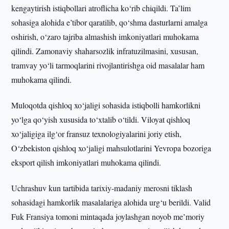
kengaytirish istiqbollari atroflicha ko‘rib chiqildi. Ta’lim
sohasiga alohida e’tibor qaratilib, qo‘shma dasturlarni amalga
oshirish, o‘zaro tajriba almashish imkoniyatlari muhokama
qilindi. Zamonaviy shaharsozlik infratuzilmasini, xususan,
tramvay yo‘li tarmoqlarini rivojlantirishga oid masalalar ham
muhokama qilindi.
Muloqotda qishloq xo‘jaligi sohasida istiqbolli hamkorlikni
yo‘lga qo‘yish xususida to‘xtalib o‘tildi. Viloyat qishloq
xo‘jaligiga ilg‘or fransuz texnologiyalarini joriy etish,
O‘zbekiston qishloq xo‘jaligi mahsulotlarini Yevropa bozoriga
eksport qilish imkoniyatlari muhokama qilindi.
Uchrashuv kun tartibida tarixiy-madaniy merosni tiklash
sohasidagi hamkorlik masalalariga alohida urg‘u berildi. Valid
Fuk Fransiya tomoni mintaqada joylashgan noyob me’moriy