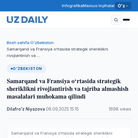
Infografika
Maxsus loyihalar
O'z
Bosh sahifa
O‘zbekiston
›
›
Samarqand va Fransiya o‘rtasida strategik sheriklikni
rivojlantirish va …
O‘ZBEKISTON
Samarqand va Fransiya o‘rtasida strategik
sheriklikni rivojlantirish va tajriba almashish
masalalari muhokama qilindi
Dilafro'z Niyazova
·
08.09.2025
·
15:15
·
1698 views
Samarqand va Fransiya o‘rtasida strategik sheriklikni