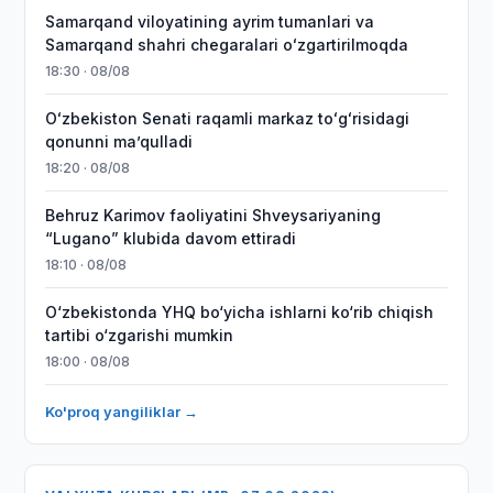
Samarqand viloyatining ayrim tumanlari va
Samarqand shahri chegaralari oʻzgartirilmoqda
18:30 · 08/08
Oʻzbekiston Senati raqamli markaz toʻgʻrisidagi
qonunni maʼqulladi
18:20 · 08/08
Behruz Karimov faoliyatini Shveysariyaning
“Lugano” klubida davom ettiradi
18:10 · 08/08
O‘zbekistonda YHQ bo‘yicha ishlarni ko‘rib chiqish
tartibi o‘zgarishi mumkin
18:00 · 08/08
Ko'proq yangiliklar →