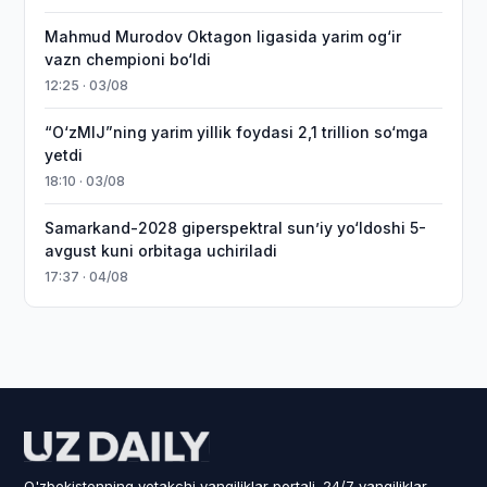
Mahmud Murodov Oktagon ligasida yarim og‘ir
vazn chempioni bo‘ldi
12:25 · 03/08
“O‘zMIJ”ning yarim yillik foydasi 2,1 trillion so‘mga
yetdi
18:10 · 03/08
Samarkand-2028 giperspektral sun’iy yo‘ldoshi 5-
avgust kuni orbitaga uchiriladi
17:37 · 04/08
O'zbekistonning yetakchi yangiliklar portali. 24/7 yangiliklar.