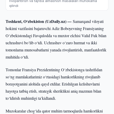
rivojlantirish va tajriba almashish masalalari muhokama
qilindi
Toshkent, O‘zbekiston (UzDaily.uz) —
Samarqand viloyati
hokimi vazifasini bajaruvchi Adiz Boboyevning Fransiyaning
O‘zbekistondagi Favqulodda va muxtor elchisi Valid Fuk bilan
uchrashuvi bo‘lib o‘tdi. Uchrashuv o‘zaro hurmat va ikki
tomonlama munosabatlarni yanada rivojlantirish, manfaatdorlik
muhitida o‘tdi.
Tomonlar Fransiya Prezidentining O‘zbekistonga tashrifidan
so‘ng mamlakatlarimiz o‘rtasidagi hamkorlikning rivojlanib
borayotganini alohida qayd etdilar. Erishilgan kelishuvlarni
hayotga tatbiq etish, strategik sheriklikni aniq mazmun bilan
to‘ldirish muhimligi ta’kidlandi.
Muzokaralar chog‘ida qator muhim tarmoqlarda hamkorlikni