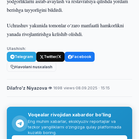
yodgorliklarni asrab-avaylash va restavratsiya qilishda yordam
berishga tayyorligini bildirdi.
Uchrashuv yakunida tomonlar o‘zaro manfaatli hamkorlikni
yanada rivojlantirishga kelishib olishdi.
Ulashish:
Telegram
Twitter/X
Facebook
Havolani nusxalash
Dilafro'z Niyazova
·
👁 1698 views
·
08.09.2025 · 15:15
Voqealar rivojidan xabardor bo‘ling
Eng muhim xabarlar, eksklyuziv reportajlar va
tezkor yangiliklarni o‘zingizga qulay platformada
kuzatib boring.