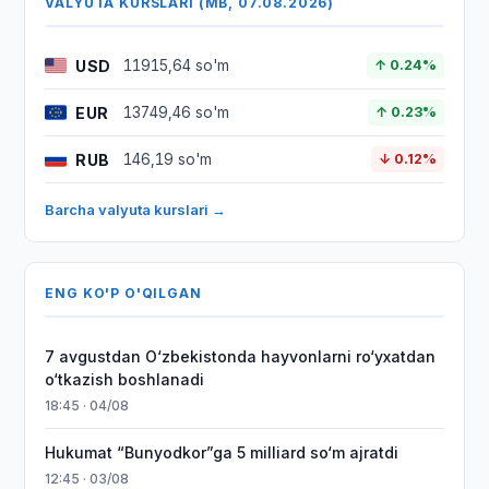
VALYUTA KURSLARI (MB, 07.08.2026)
USD
11915,64 so'm
↑ 0.24%
EUR
13749,46 so'm
↑ 0.23%
RUB
146,19 so'm
↓ 0.12%
Barcha valyuta kurslari →
ENG KO'P O'QILGAN
7 avgustdan O‘zbekistonda hayvonlarni ro‘yxatdan
o‘tkazish boshlanadi
18:45 · 04/08
Hukumat “Bunyodkor”ga 5 milliard so‘m ajratdi
12:45 · 03/08