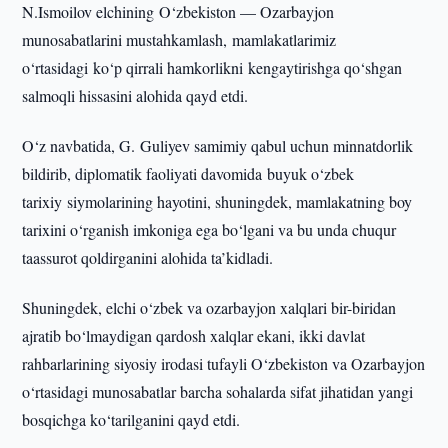
N.Ismoilov elchining O‘zbekiston — Ozarbayjon
munosabatlarini mustahkamlash, mamlakatlarimiz
o‘rtasidagi ko‘p qirrali hamkorlikni kengaytirishga qo‘shgan
salmoqli hissasini alohida qayd etdi.
O‘z navbatida, G. Guliyev samimiy qabul uchun minnatdorlik
bildirib, diplomatik faoliyati davomida buyuk o‘zbek
tarixiy siymolarining hayotini, shuningdek, mamlakatning boy
tarixini o‘rganish imkoniga ega bo‘lgani va bu unda chuqur
taassurot qoldirganini alohida ta’kidladi.
Shuningdek, elchi o‘zbek va ozarbayjon xalqlari bir-biridan
ajratib bo‘lmaydigan qardosh xalqlar ekani, ikki davlat
rahbarlarining siyosiy irodasi tufayli O‘zbekiston va Ozarbayjon
o‘rtasidagi munosabatlar barcha sohalarda sifat jihatidan yangi
bosqichga ko‘tarilganini qayd etdi.