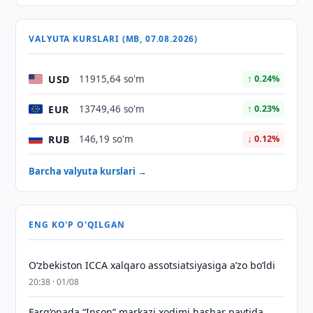
VALYUTA KURSLARI (MB, 07.08.2026)
USD
11915,64 so'm
↑ 0.24%
EUR
13749,46 so'm
↑ 0.23%
RUB
146,19 so'm
↓ 0.12%
Barcha valyuta kurslari →
ENG KO'P O'QILGAN
O‘zbekiston ICCA xalqaro assotsiatsiyasiga aʼzo bo‘ldi
20:38 · 01/08
Farg‘onada “Inson” markazi xodimi hashar paytida