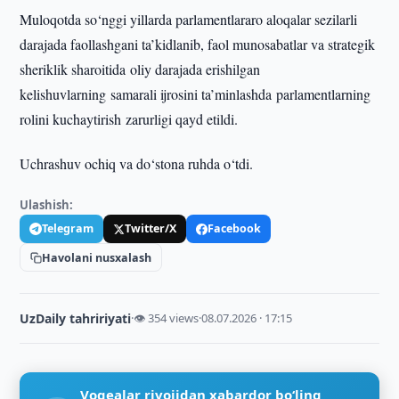
Muloqotda so‘nggi yillarda parlamentlararo aloqalar sezilarli
darajada faollashgani ta’kidlanib, faol munosabatlar va strategik
sheriklik sharoitida oliy darajada erishilgan
kelishuvlarning samarali ijrosini ta’minlashda parlamentlarning
rolini kuchaytirish zarurligi qayd etildi.
Uchrashuv ochiq va do‘stona ruhda o‘tdi.
Ulashish:
Telegram
Twitter/X
Facebook
Havolani nusxalash
UzDaily tahririyati
·
👁 354 views
·
08.07.2026 · 17:15
Voqealar rivojidan xabardor bo‘ling