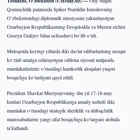
Toshkent, O’zbekiston (UzDaily.uz) —
Oliy Majlis
Qonunchilik palatasida Spiker Nuriddin Ismoilovning
O‘zbekistondagi diplomatik missiyasini yakunlayotgan
Ozarbayjon Respublikasining Favqulodda va Muxtor elchisi
Guseyn Guliyev bilan uchrashuvi bo‘lib o‘tdi.
Muloqotda keyingi yillarda ikki davlat rahbarlarining uzoqni
ko‘zlab amalga oshirayotgan odilona siyosati natijasida
mamlakatlarimiz o‘rtasidagi hamkorlik aloqalari yuqori
bosqichga ko‘tarilgani qayd etildi.
Prezident Shavkat Mirziyoyevning shu yil 17-18-may
kunlari Ozarbayjon Respublikasiga amaliy tashrifi ikki
mamlakat o‘rtasidagi strategik sheriklik va ittifoqchilik
munosabatlarini yangi sifat bosqichiga ko‘targani alohida
ta’kidlandi.