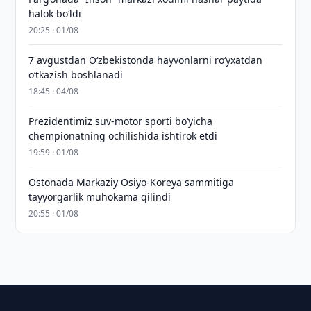
halok bo‘ldi
20:25 · 01/08
7 avgustdan O‘zbekistonda hayvonlarni ro‘yxatdan
o‘tkazish boshlanadi
18:45 · 04/08
Prezidentimiz suv-motor sporti bo‘yicha
chempionatning ochilishida ishtirok etdi
19:59 · 01/08
Ostonada Markaziy Osiyo-Koreya sammitiga
tayyorgarlik muhokama qilindi
20:55 · 01/08