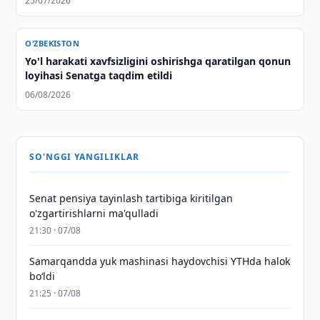
25/07/2026
O‘ZBEKISTON
Yo'l harakati xavfsizligini oshirishga qaratilgan qonun
loyihasi Senatga taqdim etildi
06/08/2026
SO'NGGI YANGILIKLAR
Senat pensiya tayinlash tartibiga kiritilgan
o'zgartirishlarni ma'qulladi
21:30 · 07/08
Samarqandda yuk mashinasi haydovchisi YTHda halok
bo‘ldi
21:25 · 07/08