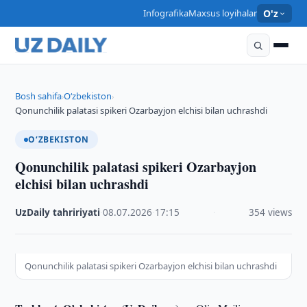
Infografika
Maxsus loyihalar
O'z
Bosh sahifa
O‘zbekiston
›
›
Qonunchilik palatasi spikeri Ozarbayjon elchisi bilan uchrashdi
O‘ZBEKISTON
Qonunchilik palatasi spikeri Ozarbayjon
elchisi bilan uchrashdi
UzDaily tahririyati
·
08.07.2026
·
17:15
·
354 views
Qonunchilik palatasi spikeri Ozarbayjon elchisi bilan uchrashdi