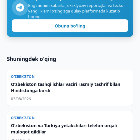
Eng muhim xabarlar, eksklyuziv reportajlar va tezkor
yangiliklarni o‘zingizga qulay platformada kuzatib
boring.
Obuna bo'ling
Shuningdek o'qing
O‘ZBEKISTON
O‘zbekiston tashqi ishlar vaziri rasmiy tashrif bilan
Hindistonga bordi
03/08/2026
O‘ZBEKISTON
Oʻzbekiston va Turkiya yetakchilari telefon orqali
muloqot qildilar