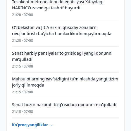
Toshkent metropoliteni delegatsiyasi Xitoydagi
NARINCO zavodiga tashrif buyurdi
21:20 · 07/08
Oʻzbekiston va JICA erkin iqtisodiy zonalarni
rivojlantirish boʻyicha hamkorlikni kengaytirmoqda
21:20 · 07/08
Senat harbiy pensiyalar to'g'risidagi yangi qonunni
ma'qulladi
21:15 · 07/08
Mahsulotlarning xavfsizligini taʼminlashda yangi tizim
joriy qilinmoqda
21:15 · 07/08
Senat bozor nazorati to'g'risidagi qonunni ma'qulladi
21:10 · 07/08
Ko'proq yangiliklar →