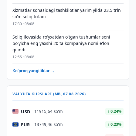
Xizmatlar sohasidagi tashkilotlar yarim yilda 23,5 trln
so‘m soliq to‘ladi
17:30 · 08/08
Soliq ilovasida ro'yxatdan o'tgan tushumlar soni
bo'yicha eng yaxshi 20 ta kompaniya nomi e'lon
qilindi
12:55 · 08/08
Ko'proq yangiliklar →
VALYUTA KURSLARI (MB, 07.08.2026)
USD
11915,64 so'm
↑ 0.24%
EUR
13749,46 so'm
↑ 0.23%