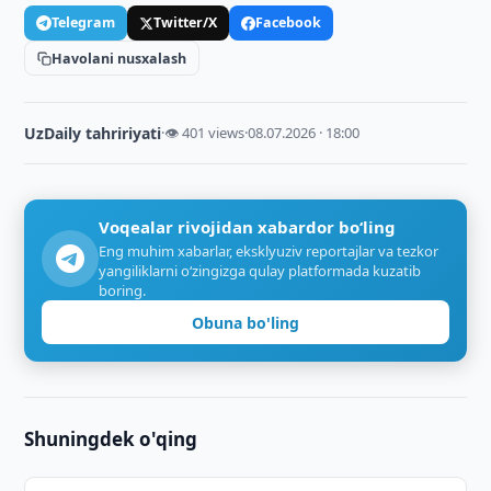
Telegram
Twitter/X
Facebook
Havolani nusxalash
UzDaily tahririyati
·
👁 401 views
·
08.07.2026 · 18:00
Voqealar rivojidan xabardor bo‘ling
Eng muhim xabarlar, eksklyuziv reportajlar va tezkor
yangiliklarni o‘zingizga qulay platformada kuzatib
boring.
Obuna bo'ling
Shuningdek o'qing