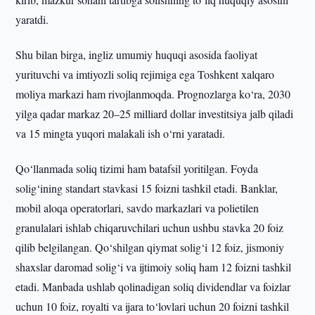
yaratdi.
Shu bilan birga, ingliz umumiy huquqi asosida faoliyat
yurituvchi va imtiyozli soliq rejimiga ega Toshkent xalqaro
moliya markazi ham rivojlanmoqda. Prognozlarga ko‘ra, 2030
yilga qadar markaz 20–25 milliard dollar investitsiya jalb qiladi
va 15 mingta yuqori malakali ish o‘rni yaratadi.
Qo‘llanmada soliq tizimi ham batafsil yoritilgan. Foyda
solig‘ining standart stavkasi 15 foizni tashkil etadi. Banklar,
mobil aloqa operatorlari, savdo markazlari va polietilen
granulalari ishlab chiqaruvchilari uchun ushbu stavka 20 foiz
qilib belgilangan. Qo‘shilgan qiymat solig‘i 12 foiz, jismoniy
shaxslar daromad solig‘i va ijtimoiy soliq ham 12 foizni tashkil
etadi. Manbada ushlab qolinadigan soliq dividendlar va foizlar
uchun 10 foiz, royalti va ijara to‘lovlari uchun 20 foizni tashkil