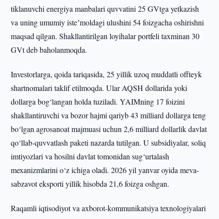
tiklanuvchi energiya manbalari quvvatini 25 GVtga yetkazish
va uning umumiy isteʼmoldagi ulushini 54 foizgacha oshirishni
maqsad qilgan. Shakllantirilgan loyihalar portfeli taxminan 30
GVt deb baholanmoqda.
Investorlarga, qoida tariqasida, 25 yillik uzoq muddatli offteyk
shartnomalari taklif etilmoqda. Ular AQSH dollarida yoki
dollarga bog‘langan holda tuziladi. YAIMning 17 foizini
shakllantiruvchi va bozor hajmi qariyb 43 milliard dollarga teng
bo‘lgan agrosanoat majmuasi uchun 2,6 milliard dollarlik davlat
qo‘llab-quvvatlash paketi nazarda tutilgan. U subsidiyalar, soliq
imtiyozlari va hosilni davlat tomonidan sug‘urtalash
mexanizmlarini o‘z ichiga oladi. 2026 yil yanvar oyida meva-
sabzavot eksporti yillik hisobda 21,6 foizga oshgan.
Raqamli iqtisodiyot va axborot-kommunikatsiya texnologiyalari