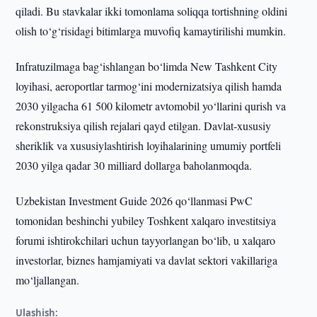
qiladi. Bu stavkalar ikki tomonlama soliqqa tortishning oldini
olish to‘g‘risidagi bitimlarga muvofiq kamaytirilishi mumkin.
Infratuzilmaga bag‘ishlangan bo‘limda New Tashkent City
loyihasi, aeroportlar tarmog‘ini modernizatsiya qilish hamda
2030 yilgacha 61 500 kilometr avtomobil yo‘llarini qurish va
rekonstruksiya qilish rejalari qayd etilgan. Davlat-xususiy
sheriklik va xususiylashtirish loyihalarining umumiy portfeli
2030 yilga qadar 30 milliard dollarga baholanmoqda.
Uzbekistan Investment Guide 2026 qo‘llanmasi PwC
tomonidan beshinchi yubiley Toshkent xalqaro investitsiya
forumi ishtirokchilari uchun tayyorlangan bo‘lib, u xalqaro
investorlar, biznes hamjamiyati va davlat sektori vakillariga
mo‘ljallangan.
Ulashish: