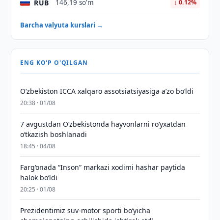
RUB
146,19 so'm
↓ 0.12%
Barcha valyuta kurslari →
ENG KO'P O'QILGAN
O‘zbekiston ICCA xalqaro assotsiatsiyasiga aʼzo bo‘ldi
20:38 · 01/08
7 avgustdan O‘zbekistonda hayvonlarni ro‘yxatdan
o‘tkazish boshlanadi
18:45 · 04/08
Farg‘onada “Inson” markazi xodimi hashar paytida
halok bo‘ldi
20:25 · 01/08
Prezidentimiz suv-motor sporti bo‘yicha