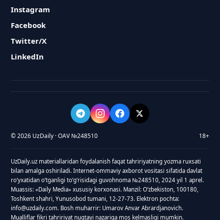
Instagram
Facebook
Twitter/X
LinkedIn
© 2026 UzDaily · OAV №248510
18+
UzDaily.uz materiallaridan foydalanish faqat tahririyatning yozma ruxsati
bilan amalga oshiriladi. Internet-ommaviy axborot vositasi sifatida davlat
roʻyxatidan oʻtganligi toʻgʻrisidagi guvohnoma №248510, 2024 yil 1 aprel.
Muassis: «Daily Media» xususiy korxonasi. Manzil: Oʻzbekiston, 100180,
Toshkent shahri, Yunusobod tumani, 12-27-73. Elektron pochta:
info@uzdaily.com. Bosh muharrir: Umarov Anvar Abrardjanovich.
Mualliflar fikri tahririyat nuqtayi nazariga mos kelmasligi mumkin.