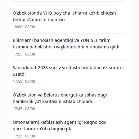
O‘zbekistonda YHQ bo‘yicha ishlarni ko‘rib chiqish
tartibi o‘zgarishi mumkin
18:00 · 08/08
Bilimlarni baholash agentligi va YUNISEF taʼlim
tizimini baholashni rivojlantirishni muhokama qildi
17:55 · 08/08
Samarkand-2028 sunʼiy yo‘ldoshi orbitadan ilk suratni
uzatdi
17:50 · 08/08
Oʻzbekiston va Belarus energetika sohasidagi
hamkorlik yoʻl xaritasini ishlab chiqadi
17:45 · 08/08
Omonatlarni kafolatlash agentligi Regnology
qarorlarini ko'rib chiqmoqda
17:35 · 08/08