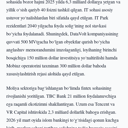
sohasida bozor hajmi 2025 yilda 6,3 milliard dollarga yetgan va
yillik o‘sish qariyb 40 foizni tashkil qilgan. IT sohasi asosiy
ustuvor yo‘nalishlardan biri sifatida qayd etilgan. IT Park
rezidentlari 2040 yilgacha foyda solig‘ining nol stavkasi
bo‘yicha foydalanadi. Shuningdek, DataVolt kompaniyasining
quvvati 500 MVtgacha bo‘lgan obyektlar qurish bo‘yicha
anglashuv memorandumini imzolaganligi, loyihaning birinchi
bosqichiga 150 million dollar investitsiya yo‘naltirilishi hamda
Mobiuz operatorini taxminan 300 million dollar bahoda
xususiylashtirish rejasi alohida qayd etilgan.
Moliya sektoriga bag‘ishlangan bo‘limda fintex sohasining
rivojlanishi yoritilgan. TBC Bank 21 million foydalanuvchiga
ega raqamli ekotizimni shakllantirgan. Uzum esa Tencent va
VR Capital ishtirokida 2,3 milliard dollarlik bahoga erishgan.
2026 yil mart oyida islom bankingi to‘g‘risidagi qonun kuchga
kirib, mazkur sohani tartibga solishning to‘liq huquqiy asosini