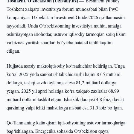
Toshkent, O’zbekiston (UzDaily.uz) —
Beshinchi yubiley
Toshkent xalqaro investitsiya forumi munosabati bilan PwC
kompaniyasi Uzbekistan Investment Guide 2026 qo‘llanmasini
tayyorladi. Unda O‘zbekistonning investitsiya muhiti, amalga
oshirilayotgan islohotlar, ustuvor iqtisodiy tarmoqlar, soliq tizimi
va biznes yuritish shartlari bo‘yicha batafsil tahlil taqdim
etilgan.
Hujjatda asosiy makroiqtisodiy ko‘rsatkichlar keltirilgan. Unga
ko‘ra, 2025 yilda sanoat ishlab chiqarishi hajmi 87,5 milliard
dollarga, tashqi savdo aylanmasi esa 81,2 milliard dollarga
yetgan. 2025 yil aprel holatiga ko‘ra xalqaro zaxiralar 68,99
milliard dollarni tashkil etgan. Ishsizlik darajasi 4,8 foiz, davlat
qarzining yalpi ichki mahsulotga nisbati esa 31,9 foiz bo‘lgan.
Qo‘llanmaning katta qismi iqtisodiyotning ustuvor tarmoqlariga
bag‘ishlangan. Energetika sohasida O‘zbekiston qayta