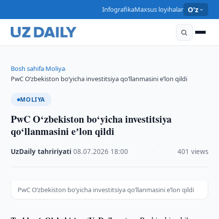
Infografika
Maxsus loyihalar
O'z
Bosh sahifa
Moliya
›
›
PwC O‘zbekiston bo‘yicha investitsiya qo‘llanmasini eʼlon qildi
MOLIYA
PwC O‘zbekiston bo‘yicha investitsiya
qo‘llanmasini eʼlon qildi
UzDaily tahririyati
·
08.07.2026
·
18:00
·
401 views
PwC O‘zbekiston bo‘yicha investitsiya qo‘llanmasini eʼlon qildi