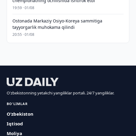
chempionatning ochilishida ishtirok etdi
19:59 · 01/08
Ostonada Markaziy Osiyo-Koreya sammitiga
tayyorgarlik muhokama qilindi
20:55 · 01/08
O'zbekistonning yetakchi yangiliklar portali. 24/7 yangiliklar.
BO'LIMLAR
O‘zbekiston
Iqtisod
Moliya