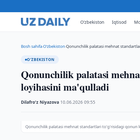
O‘zbekiston
Iqtisod
Mo
Bosh sahifa
O‘zbekiston
Qonunchilik palatasi mehnat standartlari
›
›
O‘ZBEKISTON
Qonunchilik palatasi mehnat
loyihasini ma'qulladi
Dilafro'z Niyazova
·
10.06.2026
·
09:55
Qonunchilik palatasi mehnat standartlari to'g'risidagi qonun l