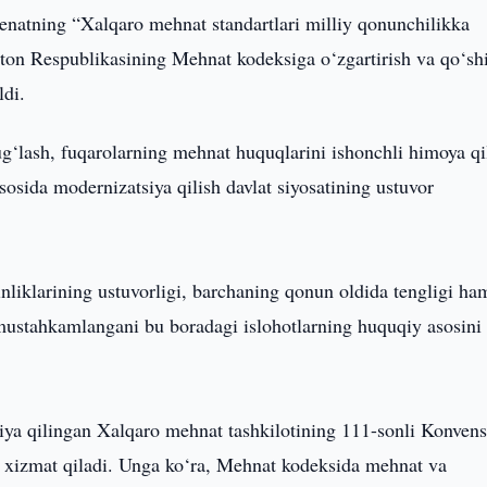
enatning “Xalqaro mehnat standartlari milliy qonunchilikka
ston Respublikasining Mehnat kodeksiga o‘zgartirish va qo‘s
ldi.
g‘lash, fuqarolarning mehnat huquqlarini ishonchli himoya qi
osida modernizatsiya qilish davlat siyosatining ustuvor
inliklarining ustuvorligi, barchaning qonun oldida tengligi h
 mustahkamlangani bu boradagi islohotlarning huquqiy asosini
siya qilingan Xalqaro mehnat tashkilotining 111-sonli Konvens
ga xizmat qiladi. Unga ko‘ra, Mehnat kodeksida mehnat va