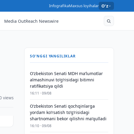
Infografika
Maxsus loyihalar
O'z
Media OutReach Newswire
SO'NGGI YANGILIKLAR
Oʻzbekiston Senati MDH maʼlumotlar
almashinuvi toʻgʻrisidagi bitimni
ratifikatsiya qildi
16:11 · 09/08
0 views
Oʻzbekiston Senati qochqinlarga
yordam koʻrsatish toʻgʻrisidagi
shartnomani bekor qilishni maʼqulladi
16:10 · 09/08