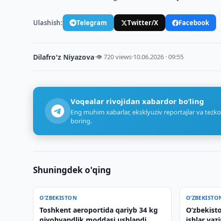
Ulashish:
Telegram
Twitter/X
Facebook
Dilafro'z Niyazova
·
👁 720 views
·
10.06.2026 · 09:55
Voqealar rivojidan xabardor bo‘ling
Eng muhim xabarlar, eksklyuziv reportajlar va tezko
boring.
Shuningdek o'qing
O‘ZBEKISTON
O‘ZBEKISTO
Toshkent aeroportida qariyb 34 kg
O‘zbekist
giyohvandlik moddasi ushlandi
ishlar vazi