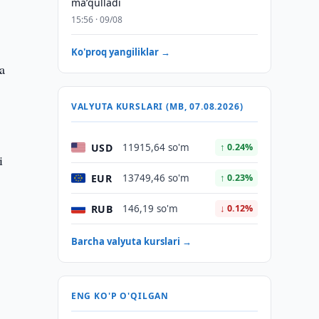
maʼqulladi
15:56 · 09/08
Ko'proq yangiliklar →
a
VALYUTA KURSLARI (MB, 07.08.2026)
USD
11915,64 so'm
↑ 0.24%
i
EUR
13749,46 so'm
↑ 0.23%
RUB
146,19 so'm
↓ 0.12%
Barcha valyuta kurslari →
ENG KO'P O'QILGAN