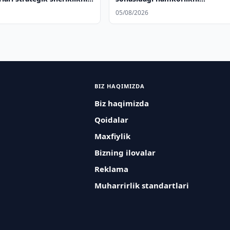
 qildi
kengaytiradi
05/08/2026
BIZ HAQIMIZDA
Biz haqimizda
Qoidalar
Maxfiylik
Bizning ilovalar
Reklama
Muharrirlik standartlari