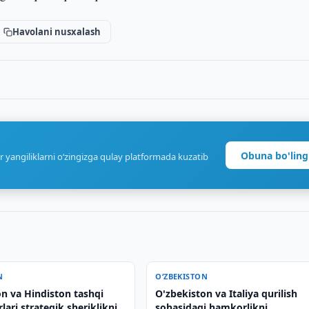
Havolani nusxalash
Obuna bo'ling
r yangiliklarni o‘zingizga qulay platformada kuzatib
N
O‘ZBEKISTON
on va Hindiston tashqi
O'zbekiston va Italiya qurilish
rlari strategik sheriklikni
sohasidagi hamkorlikni