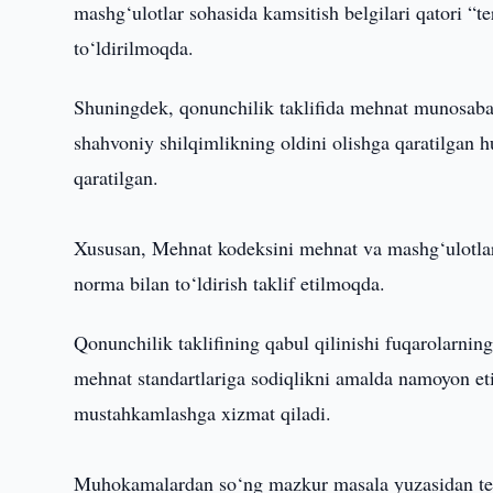
mashg‘ulotlar sohasida kamsitish belgilari qatori “te
to‘ldirilmoqda.
Shuningdek, qonunchilik taklifida mehnat munosabatl
shahvoniy shilqimlikning oldini olishga qaratilgan h
qaratilgan.
Xususan, Mehnat kodeksini mehnat va mashg‘ulotlar
norma bilan to‘ldirish taklif etilmoqda.
Qonunchilik taklifining qabul qilinishi fuqarolarnin
mehnat standartlariga sodiqlikni amalda namoyon et
mustahkamlashga xizmat qiladi.
Muhokamalardan so‘ng mazkur masala yuzasidan tegi