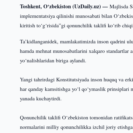
Toshkent, O‘zbekiston (UzDaily.uz) —
Majlisda S
implementatsiya qilinishi munosabati bilan O‘zbeki
kiritish to‘g‘risida”gi qonunchilik taklifi ko‘rib chiqi
Ta’kidlanganidek, mamlakatimizda inson qadrini ulu
hamda mehnat munosabatlarini xalqaro standartlar as
yo‘nalishlaridan biriga aylandi.
Yangi tahrirdagi Konstitutsiyada inson huquq va erk
har qanday kamsitishga yo‘l qo‘ymaslik prinsiplari
yanada kuchaytirdi.
Qonunchilik taklifi O‘zbekiston tomonidan ratifikat
normalarini milliy qonunchilikka izchil joriy etish