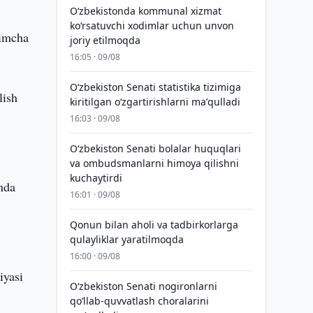
Oʻzbekistonda kommunal xizmat
koʻrsatuvchi xodimlar uchun unvon
himcha
joriy etilmoqda
16:05 · 09/08
Oʻzbekiston Senati statistika tizimiga
lish
kiritilgan oʻzgartirishlarni maʼqulladi
16:03 · 09/08
Oʻzbekiston Senati bolalar huquqlari
va ombudsmanlarni himoya qilishni
kuchaytirdi
amda
16:01 · 09/08
Qonun bilan aholi va tadbirkorlarga
qulayliklar yaratilmoqda
16:00 · 09/08
iyasi
Oʻzbekiston Senati nogironlarni
qoʻllab-quvvatlash choralarini