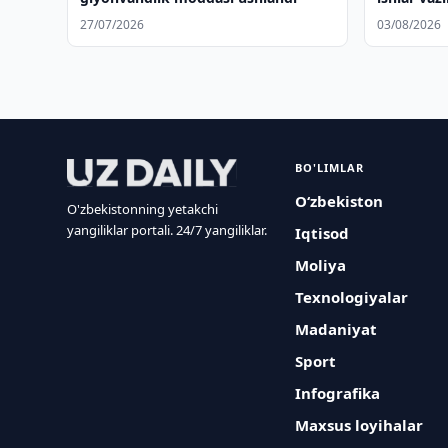
muhokama
27/07/2026
03/08/2026
BO'LIMLAR
O‘zbekiston
O'zbekistonning yetakchi
yangiliklar portali. 24/7 yangiliklar.
Iqtisod
Moliya
Texnologiyalar
Madaniyat
Sport
Infografika
Maxsus loyihalar