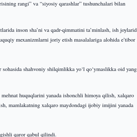
risining rangi” va “siyosiy qarashlar” tushunchalari bilan
arida inson sha’ni va qadr-qimmatini ta’minlash, ish joylarid
uquqiy mexanizmlarni joriy etish masalalariga alohida e’tibor
 sohasida shahvoniy shilqimlikka yo‘l qo‘ymaslikka oid yang
g mehnat huquqlarini yanada ishonchli himoya qilish, xalqaro
ish, mamlakatning xalqaro maydondagi ijobiy imijini yanada
shli qaror qabul qilindi.