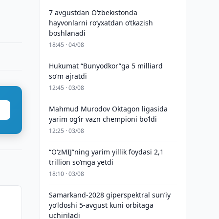
7 avgustdan O‘zbekistonda
hayvonlarni ro‘yxatdan o‘tkazish
boshlanadi
18:45 · 04/08
Hukumat “Bunyodkor”ga 5 milliard
so‘m ajratdi
12:45 · 03/08
Mahmud Murodov Oktagon ligasida
yarim og‘ir vazn chempioni bo‘ldi
12:25 · 03/08
“O‘zMIJ”ning yarim yillik foydasi 2,1
trillion so‘mga yetdi
18:10 · 03/08
Samarkand-2028 giperspektral sun’iy
yo‘ldoshi 5-avgust kuni orbitaga
uchiriladi