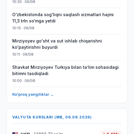
10:30 · 06/08
O‘zbekistonda sog‘liqni saqlash xizmatlari hajmi
11,3 trln so‘mga yetdi
10:15 · 06/08
Mirziyoyev go'sht va sut ishlab chiqarishni
ko'paytirishni buyurdi
10:11 · 06/08
Shavkat Mirziyoyev Turkiya bilan taʼlim sohasidagi
bitimni tasdiqladi
10:00 · 06/08
Ko'proq yangiliklar →
VALYUTA KURSLARI (MB, 06.08.2026)