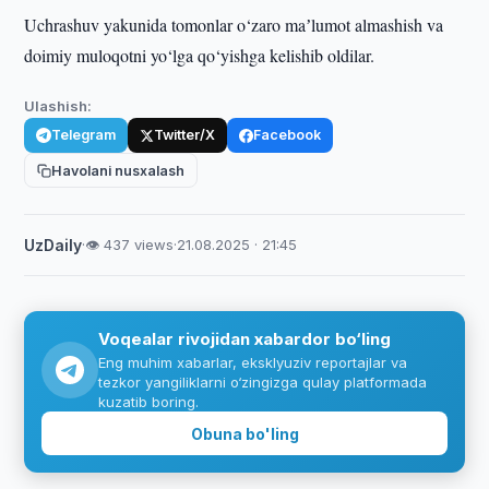
Uchrashuv yakunida tomonlar o‘zaro maʼlumot almashish va
doimiy muloqotni yo‘lga qo‘yishga kelishib oldilar.
Ulashish:
Telegram
Twitter/X
Facebook
Havolani nusxalash
UzDaily
·
👁 437 views
·
21.08.2025 · 21:45
Voqealar rivojidan xabardor bo‘ling
Eng muhim xabarlar, eksklyuziv reportajlar va
tezkor yangiliklarni o‘zingizga qulay platformada
kuzatib boring.
Obuna bo'ling