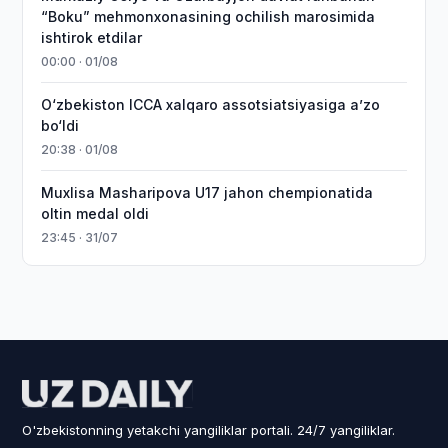
“Boku” mehmonxonasining ochilish marosimida
ishtirok etdilar
00:00 · 01/08
O‘zbekiston ICCA xalqaro assotsiatsiyasiga aʼzo
bo‘ldi
20:38 · 01/08
Muxlisa Masharipova U17 jahon chempionatida
oltin medal oldi
23:45 · 31/07
O'zbekistonning yetakchi yangiliklar portali. 24/7 yangiliklar.