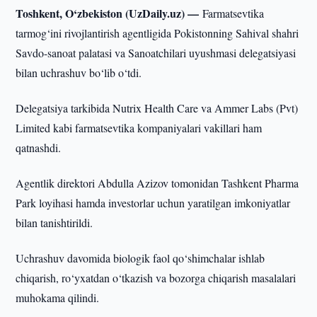
Toshkent, O‘zbekiston (UzDaily.uz) —
Farmatsevtika
tarmog‘ini rivojlantirish agentligida Pokistonning Sahival shahri
Savdo-sanoat palatasi va Sanoatchilari uyushmasi delegatsiyasi
bilan uchrashuv bo‘lib o‘tdi.
Delegatsiya tarkibida Nutrix Health Care va Ammer Labs (Pvt)
Limited kabi farmatsevtika kompaniyalari vakillari ham
qatnashdi.
Agentlik direktori Abdulla Azizov tomonidan Tashkent Pharma
Park loyihasi hamda investorlar uchun yaratilgan imkoniyatlar
bilan tanishtirildi.
Uchrashuv davomida biologik faol qo‘shimchalar ishlab
chiqarish, ro‘yxatdan o‘tkazish va bozorga chiqarish masalalari
muhokama qilindi.