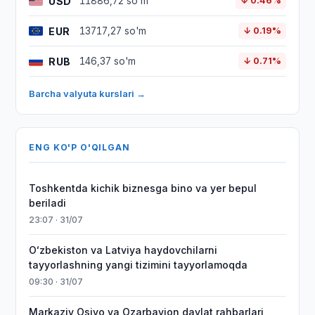
USD
11886,72 so'm
↓ 0.46%
EUR
13717,27 so'm
↓ 0.19%
RUB
146,37 so'm
↓ 0.71%
Barcha valyuta kurslari →
ENG KO'P O'QILGAN
Toshkentda kichik biznesga bino va yer bepul
beriladi
23:07 · 31/07
Oʻzbekiston va Latviya haydovchilarni
tayyorlashning yangi tizimini tayyorlamoqda
09:30 · 31/07
Markaziy Osiyo va Ozarbayjon davlat rahbarlari