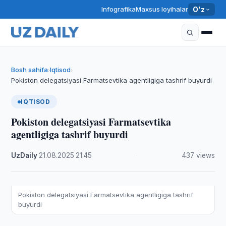
Infografika
Maxsus loyihalar
O'z
Bosh sahifa
Iqtisod
›
›
Pokiston delegatsiyasi Farmatsevtika agentligiga tashrif buyurdi
IQTISOD
Pokiston delegatsiyasi Farmatsevtika
agentligiga tashrif buyurdi
UzDaily
·
21.08.2025
·
21:45
·
437 views
Pokiston delegatsiyasi Farmatsevtika agentligiga tashrif
buyurdi