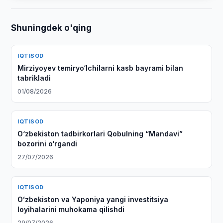
Shuningdek o'qing
IQTISOD
Mirziyoyev temiryo‘lchilarni kasb bayrami bilan
tabrikladi
01/08/2026
IQTISOD
O‘zbekiston tadbirkorlari Qobulning “Mandavi”
bozorini o‘rgandi
27/07/2026
IQTISOD
Oʻzbekiston va Yaponiya yangi investitsiya
loyihalarini muhokama qilishdi
29/07/2026