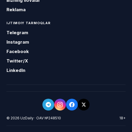
Bizning ilovalar
Reklama
IJTIMOIY TARMOQLAR
Telegram
Instagram
Facebook
Twitter/X
LinkedIn
© 2026 UzDaily · OAV №248510
18+