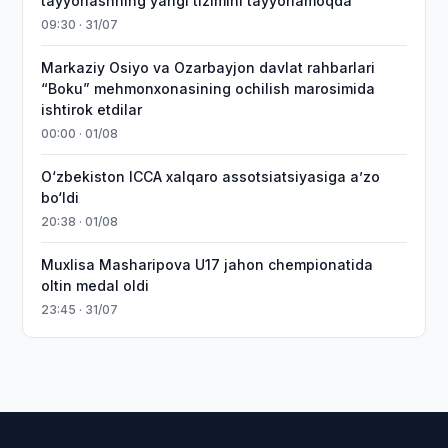
tayyorlashning yangi tizimini tayyorlamoqda
09:30 · 31/07
Markaziy Osiyo va Ozarbayjon davlat rahbarlari
“Boku” mehmonxonasining ochilish marosimida
ishtirok etdilar
00:00 · 01/08
O‘zbekiston ICCA xalqaro assotsiatsiyasiga aʼzo
bo‘ldi
20:38 · 01/08
Muxlisa Masharipova U17 jahon chempionatida
oltin medal oldi
23:45 · 31/07