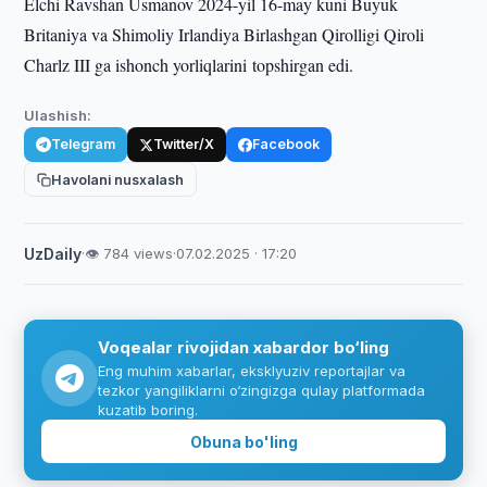
Elchi Ravshan Usmanov 2024-yil 16-may kuni Buyuk
Britaniya va Shimoliy Irlandiya Birlashgan Qirolligi Qiroli
Charlz III ga ishonch yorliqlarini topshirgan edi.
Ulashish:
Telegram
Twitter/X
Facebook
Havolani nusxalash
UzDaily
·
👁 784 views
·
07.02.2025 · 17:20
Voqealar rivojidan xabardor bo‘ling
Eng muhim xabarlar, eksklyuziv reportajlar va
tezkor yangiliklarni o‘zingizga qulay platformada
kuzatib boring.
Obuna bo'ling