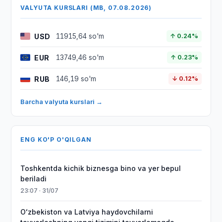
VALYUTA KURSLARI (MB, 07.08.2026)
USD
11915,64 so'm
↑ 0.24%
EUR
13749,46 so'm
↑ 0.23%
RUB
146,19 so'm
↓ 0.12%
Barcha valyuta kurslari →
ENG KO'P O'QILGAN
Toshkentda kichik biznesga bino va yer bepul
beriladi
23:07 · 31/07
Oʻzbekiston va Latviya haydovchilarni