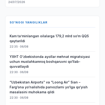
24/07/2026
SO'NGGI YANGILIKLAR
Kam taʼminlangan oilalarga 179,2 mlrd so‘m QQS
qaytarildi
22:35 · 06/08
YXHT O‘zbekistonda ayollar mehnat migratsiyasi
uchun mustahkamroq boshqaruvni qo‘llab-
quvvatlaydi
22:30 · 06/08
“Uzbekistan Airports” va “Loong Air” Sian –
Farg‘ona yo‘nalishida parvozlarni yo‘lga qo‘yish
masalasini muhokama qildi
22:30 · 06/08