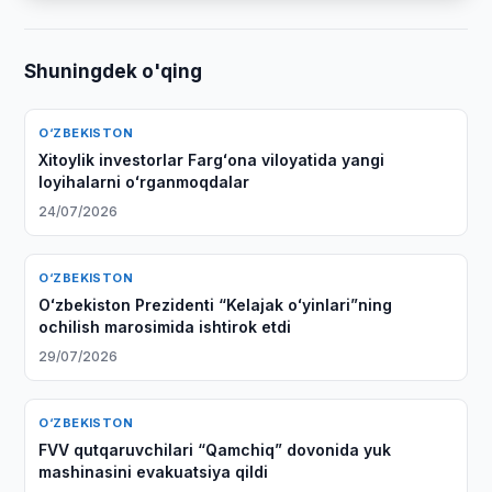
Shuningdek o'qing
O‘ZBEKISTON
Xitoylik investorlar Fargʻona viloyatida yangi
loyihalarni oʻrganmoqdalar
24/07/2026
O‘ZBEKISTON
Oʻzbekiston Prezidenti “Kelajak oʻyinlari”ning
ochilish marosimida ishtirok etdi
29/07/2026
O‘ZBEKISTON
FVV qutqaruvchilari “Qamchiq” dovonida yuk
mashinasini evakuatsiya qildi