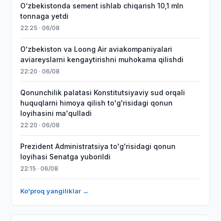
O‘zbekistonda sement ishlab chiqarish 10,1 mln
tonnaga yetdi
22:25 · 06/08
Oʻzbekiston va Loong Air aviakompaniyalari
aviareyslarni kengaytirishni muhokama qilishdi
22:20 · 06/08
Qonunchilik palatasi Konstitutsiyaviy sud orqali
huquqlarni himoya qilish to'g'risidagi qonun
loyihasini ma'qulladi
22:20 · 06/08
Prezident Administratsiya to'g'risidagi qonun
loyihasi Senatga yuborildi
22:15 · 06/08
Ko'proq yangiliklar →