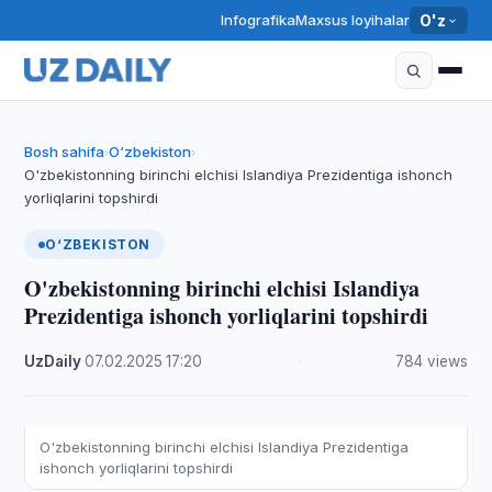
Infografika
Maxsus loyihalar
O'z
Bosh sahifa
O‘zbekiston
›
›
O'zbekistonning birinchi elchisi Islandiya Prezidentiga ishonch
yorliqlarini topshirdi
O‘ZBEKISTON
O'zbekistonning birinchi elchisi Islandiya
Prezidentiga ishonch yorliqlarini topshirdi
UzDaily
·
07.02.2025
·
17:20
·
784 views
O'zbekistonning birinchi elchisi Islandiya Prezidentiga
ishonch yorliqlarini topshirdi