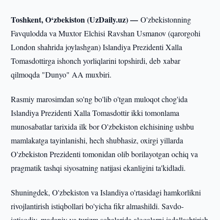
Toshkent, O‘zbekiston (UzDaily.uz) —
O'zbekistonning
Favqulodda va Muxtor Elchisi Ravshan Usmanov (qarorgohi
London shahrida joylashgan) Islandiya Prezidenti Xalla
Tomasdottirga ishonch yorliqlarini topshirdi, deb xabar
qilmoqda "Dunyo" AA muxbiri.
Rasmiy marosimdan so'ng bo'lib o'tgan muloqot chog'ida
Islandiya Prezidenti Xalla Tomasdottir ikki tomonlama
munosabatlar tarixida ilk bor O'zbekiston elchisining ushbu
mamlakatga tayinlanishi, hech shubhasiz, oxirgi yillarda
O'zbekiston Prezidenti tomonidan olib borilayotgan ochiq va
pragmatik tashqi siyosatning natijasi ekanligini ta'kidladi.
Shuningdek, O'zbekiston va Islandiya o'rtasidagi hamkorlikni
rivojlantirish istiqbollari bo'yicha fikr almashildi. Savdo-
iqtisodiy, madaniy va turizm sohalarida aloqalarni jadallashtirish