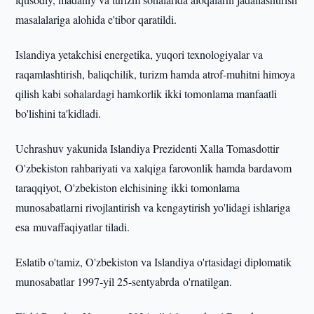
masalalariga alohida e'tibor qaratildi.
Islandiya yetakchisi energetika, yuqori texnologiyalar va
raqamlashtirish, baliqchilik, turizm hamda atrof-muhitni himoya
qilish kabi sohalardagi hamkorlik ikki tomonlama manfaatli
bo'lishini ta'kidladi.
Uchrashuv yakunida Islandiya Prezidenti Xalla Tomasdottir
O'zbekiston rahbariyati va xalqiga farovonlik hamda bardavom
taraqqiyot, O'zbekiston elchisining ikki tomonlama
munosabatlarni rivojlantirish va kengaytirish yo'lidagi ishlariga
esa muvaffaqiyatlar tiladi.
Eslatib o'tamiz, O'zbekiston va Islandiya o'rtasidagi diplomatik
munosabatlar 1997-yil 25-sentyabrda o'rnatilgan.