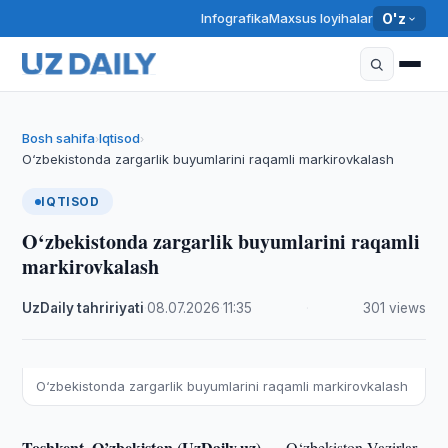
Infografika
Maxsus loyihalar
O'z
Bosh sahifa
Iqtisod
›
›
O‘zbekistonda zargarlik buyumlarini raqamli markirovkalash
IQTISOD
O‘zbekistonda zargarlik buyumlarini raqamli
markirovkalash
UzDaily tahririyati
·
08.07.2026
·
11:35
·
301 views
O‘zbekistonda zargarlik buyumlarini raqamli markirovkalash
Toshkent, O’zbekiston (UzDaily.uz) —
O‘zbekiston Vazirlar