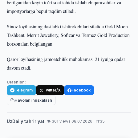
berilganidan keyin to‘rt soat ichida ishlab chiqaruvchilar va
importyorlarga bepul taqdim etiladi.
Sinov loyihasining dastlabki ishtirokchilari sifatida Gold Moon
Tashkent, Merrit Jewellery, Sofizar va Termez Gold Production
korxonalari belgilangan.
Qaror loyihasining jamoatchilik muhokamasi 21 iyulga qadar
davom etadi.
Ulashish:
Telegram
Twitter/X
Facebook
Havolani nusxalash
UzDaily tahririyati
·
👁 301 views
·
08.07.2026 · 11:35