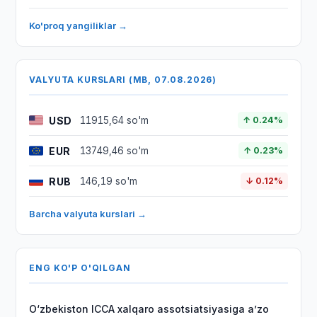
Ko'proq yangiliklar →
VALYUTA KURSLARI (MB, 07.08.2026)
USD
11915,64 so'm
↑ 0.24%
EUR
13749,46 so'm
↑ 0.23%
RUB
146,19 so'm
↓ 0.12%
Barcha valyuta kurslari →
ENG KO'P O'QILGAN
O‘zbekiston ICCA xalqaro assotsiatsiyasiga aʼzo