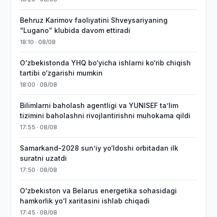
Behruz Karimov faoliyatini Shveysariyaning
“Lugano” klubida davom ettiradi
18:10 · 08/08
O‘zbekistonda YHQ bo‘yicha ishlarni ko‘rib chiqish
tartibi o‘zgarishi mumkin
18:00 · 08/08
Bilimlarni baholash agentligi va YUNISEF taʼlim
tizimini baholashni rivojlantirishni muhokama qildi
17:55 · 08/08
Samarkand-2028 sunʼiy yo‘ldoshi orbitadan ilk
suratni uzatdi
17:50 · 08/08
Oʻzbekiston va Belarus energetika sohasidagi
hamkorlik yoʻl xaritasini ishlab chiqadi
17:45 · 08/08