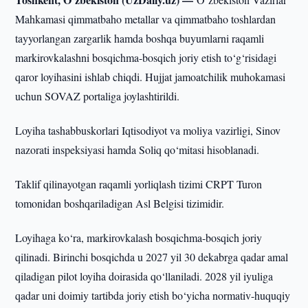
Mahkamasi qimmatbaho metallar va qimmatbaho toshlardan
tayyorlangan zargarlik hamda boshqa buyumlarni raqamli
markirovkalashni bosqichma-bosqich joriy etish to‘g‘risidagi
qaror loyihasini ishlab chiqdi. Hujjat jamoatchilik muhokamasi
uchun SOVAZ portaliga joylashtirildi.
Loyiha tashabbuskorlari Iqtisodiyot va moliya vazirligi, Sinov
nazorati inspeksiyasi hamda Soliq qo‘mitasi hisoblanadi.
Taklif qilinayotgan raqamli yorliqlash tizimi CRPT Turon
tomonidan boshqariladigan Asl Belgisi tizimidir.
Loyihaga ko‘ra, markirovkalash bosqichma-bosqich joriy
qilinadi. Birinchi bosqichda u 2027 yil 30 dekabrga qadar amal
qiladigan pilot loyiha doirasida qo‘llaniladi. 2028 yil iyuliga
qadar uni doimiy tartibda joriy etish bo‘yicha normativ-huquqiy