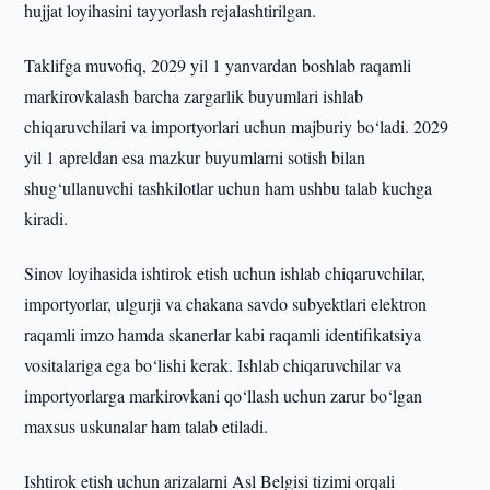
hujjat loyihasini tayyorlash rejalashtirilgan.
Taklifga muvofiq, 2029 yil 1 yanvardan boshlab raqamli
markirovkalash barcha zargarlik buyumlari ishlab
chiqaruvchilari va importyorlari uchun majburiy bo‘ladi. 2029
yil 1 apreldan esa mazkur buyumlarni sotish bilan
shug‘ullanuvchi tashkilotlar uchun ham ushbu talab kuchga
kiradi.
Sinov loyihasida ishtirok etish uchun ishlab chiqaruvchilar,
importyorlar, ulgurji va chakana savdo subyektlari elektron
raqamli imzo hamda skanerlar kabi raqamli identifikatsiya
vositalariga ega bo‘lishi kerak. Ishlab chiqaruvchilar va
importyorlarga markirovkani qo‘llash uchun zarur bo‘lgan
maxsus uskunalar ham talab etiladi.
Ishtirok etish uchun arizalarni Asl Belgisi tizimi orqali