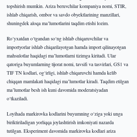
topshirish mumkin. Ariza beruvchilar kompaniya nomi, STIR,
ishlab chiqarish, ombor va savdo obyektlarining manzillari,
shuningdek aloqa maʼlumotlarini taqdim etishi lozim.
Ro‘yxatdan o‘tgandan so‘ng ishlab chiqaruvchilar va
importyorlar ishlab chiqarilayotgan hamda import qilinayotgan
mahsulotlar haqidagi maʼlumotlarni tizimga kiritadi. Ular
qatoriga buyumlarning tijorat nomi, tavsifi va tasvirlari, GS1 va
TIF TN kodlari, og‘irligi, ishlab chiqaruvchi hamda kelib
chiqqan mamlakati haqidagi maʼlumotlar kiradi. Taqdim etilgan
maʼlumotlar besh ish kuni davomida moderatsiyadan
o‘tkaziladi.
Loyihada markirovka kodlarini buyumning o‘ziga yoki unga
biriktiriladigan yorliqqa joylashtirish imkoniyati nazarda
tutilgan. Eksperiment davomida markirovka kodlari ariza