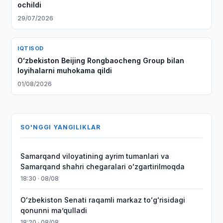
ochildi
29/07/2026
IQTISOD
Oʻzbekiston Beijing Rongbaocheng Group bilan
loyihalarni muhokama qildi
01/08/2026
SO'NGGI YANGILIKLAR
Samarqand viloyatining ayrim tumanlari va
Samarqand shahri chegaralari oʻzgartirilmoqda
18:30 · 08/08
Oʻzbekiston Senati raqamli markaz toʻgʻrisidagi
qonunni maʼqulladi
18:20 · 08/08