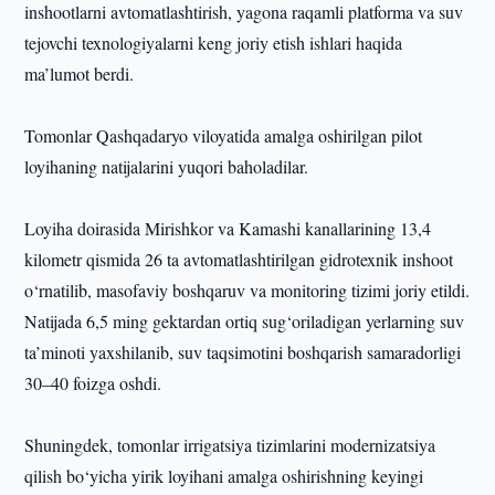
inshootlarni avtomatlashtirish, yagona raqamli platforma va suv
tejovchi texnologiyalarni keng joriy etish ishlari haqida
ma’lumot berdi.
Tomonlar Qashqadaryo viloyatida amalga oshirilgan pilot
loyihaning natijalarini yuqori baholadilar.
Loyiha doirasida Mirishkor va Kamashi kanallarining 13,4
kilometr qismida 26 ta avtomatlashtirilgan gidrotexnik inshoot
o‘rnatilib, masofaviy boshqaruv va monitoring tizimi joriy etildi.
Natijada 6,5 ming gektardan ortiq sug‘oriladigan yerlarning suv
ta’minoti yaxshilanib, suv taqsimotini boshqarish samaradorligi
30–40 foizga oshdi.
Shuningdek, tomonlar irrigatsiya tizimlarini modernizatsiya
qilish bo‘yicha yirik loyihani amalga oshirishning keyingi