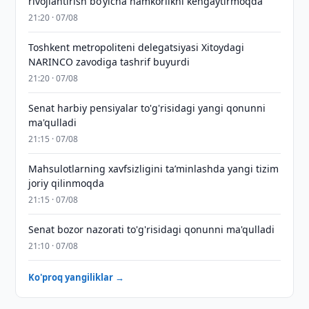
rivojlantirish boʻyicha hamkorlikni kengaytirmoqda
21:20 · 07/08
Toshkent metropoliteni delegatsiyasi Xitoydagi
NARINCO zavodiga tashrif buyurdi
21:20 · 07/08
Senat harbiy pensiyalar to'g'risidagi yangi qonunni
ma'qulladi
21:15 · 07/08
Mahsulotlarning xavfsizligini taʼminlashda yangi tizim
joriy qilinmoqda
21:15 · 07/08
Senat bozor nazorati to'g'risidagi qonunni ma'qulladi
21:10 · 07/08
Ko'proq yangiliklar →