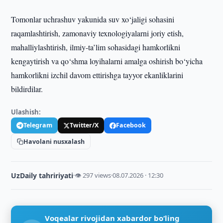
Tomonlar uchrashuv yakunida suv xo‘jaligi sohasini
raqamlashtirish, zamonaviy texnologiyalarni joriy etish,
mahalliylashtirish, ilmiy-ta’lim sohasidagi hamkorlikni
kengaytirish va qo‘shma loyihalarni amalga oshirish bo‘yicha
hamkorlikni izchil davom ettirishga tayyor ekanliklarini
bildirdilar.
Ulashish:
Telegram
Twitter/X
Facebook
Havolani nusxalash
UzDaily tahririyati
·
👁 297 views
·
08.07.2026 · 12:30
Voqealar rivojidan xabardor bo‘ling