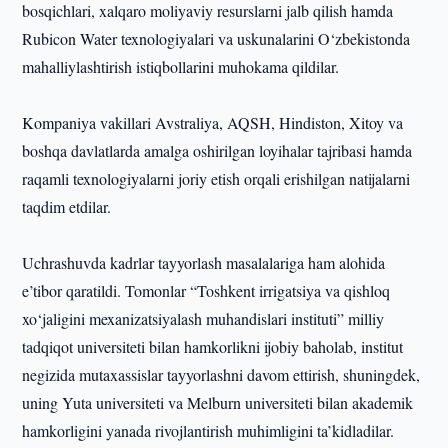
bosqichlari, xalqaro moliyaviy resurslarni jalb qilish hamda
Rubicon Water texnologiyalari va uskunalarini O‘zbekistonda
mahalliylashtirish istiqbollarini muhokama qildilar.
Kompaniya vakillari Avstraliya, AQSH, Hindiston, Xitoy va
boshqa davlatlarda amalga oshirilgan loyihalar tajribasi hamda
raqamli texnologiyalarni joriy etish orqali erishilgan natijalarni
taqdim etdilar.
Uchrashuvda kadrlar tayyorlash masalalariga ham alohida
e’tibor qaratildi. Tomonlar “Toshkent irrigatsiya va qishloq
xo‘jaligini mexanizatsiyalash muhandislari instituti” milliy
tadqiqot universiteti bilan hamkorlikni ijobiy baholab, institut
negizida mutaxassislar tayyorlashni davom ettirish, shuningdek,
uning Yuta universiteti va Melburn universiteti bilan akademik
hamkorligini yanada rivojlantirish muhimligini ta’kidladilar.