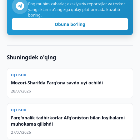
Eng muhim xabarlar, eksklyuziv reportajlar va tezkor
yangiliklarni o‘zingizga qulay platformada kuzatib
boring.
Obuna bo'ling
Shuningdek o'qing
IQTISOD
Mozori-Sharifda Farg'ona savdo uyi ochildi
28/07/2026
IQTISOD
Farg'onalik tadbirkorlar Afg'oniston bilan loyihalarni
muhokama qilishdi
27/07/2026