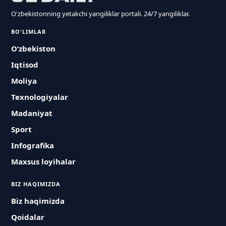
O'zbekistonning yetakchi yangiliklar portali. 24/7 yangiliklar.
BO'LIMLAR
O‘zbekiston
Iqtisod
Moliya
Texnologiyalar
Madaniyat
Sport
Infografika
Maxsus loyihalar
BIZ HAQIMIZDA
Biz haqimizda
Qoidalar