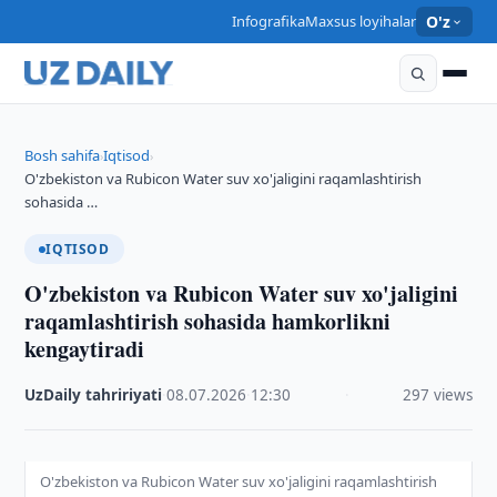
Infografika
Maxsus loyihalar
O'z
Bosh sahifa
Iqtisod
›
›
O'zbekiston va Rubicon Water suv xo'jaligini raqamlashtirish
sohasida …
IQTISOD
O'zbekiston va Rubicon Water suv xo'jaligini
raqamlashtirish sohasida hamkorlikni
kengaytiradi
UzDaily tahririyati
·
08.07.2026
·
12:30
·
297 views
O'zbekiston va Rubicon Water suv xo'jaligini raqamlashtirish