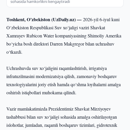
sohasida hamkorlikni kengaytiradi
Toshkent, O’zbekiston (UzDaily.uz) —
2026-yil 6-iyul kuni
O‘zbekiston Respublikasi Suv xo‘jaligi vaziri Shavkat
Xamrayev Rubicon Water kompaniyasining Shimoliy Amerika
bo‘yicha bosh direktori Darren Makgregor bilan uchrashuv
o‘tkazdi.
Uchrashuvda suv xo‘jaligini raqamlashtirish, irrigatsiya
infratuzilmasini modernizatsiya qilish, zamonaviy boshqaruv
texnologiyalarini joriy etish hamda qo‘shma loyihalarni amalga
oshirish istiqbollari muhokama qilindi.
Vazir mamlakatimizda Prezidentimiz Shavkat Mirziyoyev
tashabbusi bilan suv xo‘jaligi sohasida amalga oshirilayotgan
islohotlar, jumladan, raqamli boshqaruv tizimlari, gidrotexnik