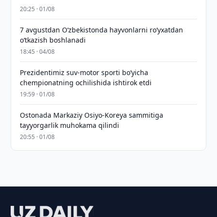
20:25 · 01/08
7 avgustdan O‘zbekistonda hayvonlarni ro‘yxatdan
o‘tkazish boshlanadi
18:45 · 04/08
Prezidentimiz suv-motor sporti bo‘yicha
chempionatning ochilishida ishtirok etdi
19:59 · 01/08
Ostonada Markaziy Osiyo-Koreya sammitiga
tayyorgarlik muhokama qilindi
20:55 · 01/08