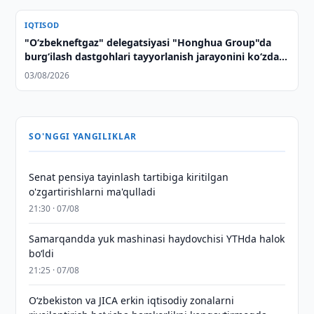
IQTISOD
"O‘zbekneftgaz" delegatsiyasi "Honghua Group"da
burg‘ilash dastgohlari tayyorlanish jarayonini ko‘zdan
kechirdi
03/08/2026
SO'NGGI YANGILIKLAR
Senat pensiya tayinlash tartibiga kiritilgan
o'zgartirishlarni ma'qulladi
21:30 · 07/08
Samarqandda yuk mashinasi haydovchisi YTHda halok
bo‘ldi
21:25 · 07/08
Oʻzbekiston va JICA erkin iqtisodiy zonalarni