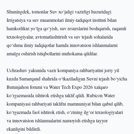
Shuningdek, tomonlar Suv xo‘jaligi vazirligi huzuridagi
Irrigatsiya va suv muammolari ilmiy-tadqiqot instituti bilan
hamkorlikni yo‘lga qo‘yish, suv resurslarini boshqarish, raqamli
texnologiyalar, avtomatlashtirish va suv tejash sohalarida
qo‘shma ilmiy tadqiqotlar hamda innovatsion ishlanmalarni
amalga oshirish istiqbollarini muhokama qildilar.
Uchrashuv yakunida vazir kompaniya rahbariyatini joriy yil
kuzda Samarqand shahrida o‘tkaziladigan Suvni tejash bo‘yicha
Butunjahon forumi va Water Tech Expo 2026 xalqaro
ko‘rgazmasida ishtirok etishga taklif qildi. Rubicon Water
kompaniyasi rahbariyati taklifni mamnuniyat bilan qabul qilib,
ko‘rgazmada faol ishtirok etish, o‘zining ilg‘or texnologiyalari
va innovatsion ishlanmalarini namoyish etishga tayyor
ekanligini bildirdi.