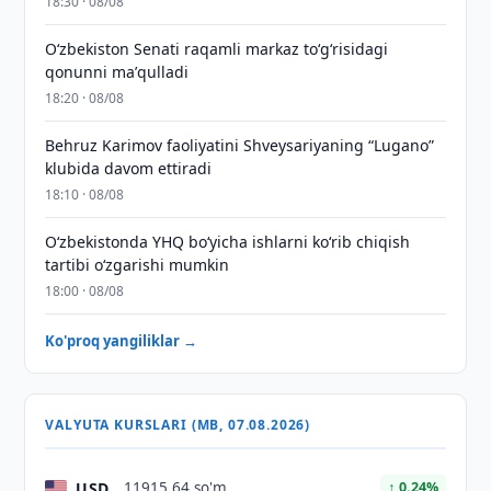
18:30 · 08/08
Oʻzbekiston Senati raqamli markaz toʻgʻrisidagi
qonunni maʼqulladi
18:20 · 08/08
Behruz Karimov faoliyatini Shveysariyaning “Lugano”
klubida davom ettiradi
18:10 · 08/08
O‘zbekistonda YHQ bo‘yicha ishlarni ko‘rib chiqish
tartibi o‘zgarishi mumkin
18:00 · 08/08
Ko'proq yangiliklar →
VALYUTA KURSLARI (MB, 07.08.2026)
USD
11915,64 so'm
↑ 0.24%