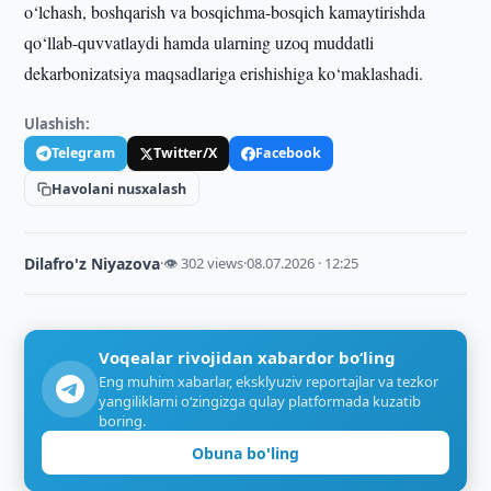
o‘lchash, boshqarish va bosqichma-bosqich kamaytirishda
qo‘llab-quvvatlaydi hamda ularning uzoq muddatli
dekarbonizatsiya maqsadlariga erishishiga ko‘maklashadi.
Ulashish:
Telegram
Twitter/X
Facebook
Havolani nusxalash
Dilafro'z Niyazova
·
👁 302 views
·
08.07.2026 · 12:25
Voqealar rivojidan xabardor bo‘ling
Eng muhim xabarlar, eksklyuziv reportajlar va tezkor
yangiliklarni o‘zingizga qulay platformada kuzatib
boring.
Obuna bo'ling