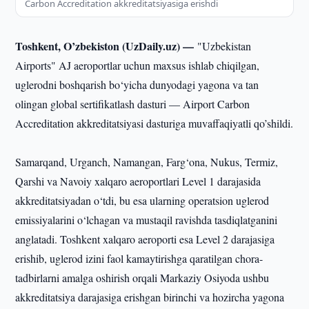
Carbon Accreditation akkreditatsiyasiga erishdi
Toshkent, O’zbekiston (UzDaily.uz) —
"Uzbekistan
Airports" AJ aeroportlar uchun maxsus ishlab chiqilgan,
uglerodni boshqarish bo‘yicha dunyodagi yagona va tan
olingan global sertifikatlash dasturi — Airport Carbon
Accreditation akkreditatsiyasi dasturiga muvaffaqiyatli qo’shildi.
Samarqand, Urganch, Namangan, Farg‘ona, Nukus, Termiz,
Qarshi va Navoiy xalqaro aeroportlari Level 1 darajasida
akkreditatsiyadan o‘tdi, bu esa ularning operatsion uglerod
emissiyalarini o‘lchagan va mustaqil ravishda tasdiqlatganini
anglatadi. Toshkent xalqaro aeroporti esa Level 2 darajasiga
erishib, uglerod izini faol kamaytirishga qaratilgan chora-
tadbirlarni amalga oshirish orqali Markaziy Osiyoda ushbu
akkreditatsiya darajasiga erishgan birinchi va hozircha yagona