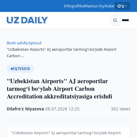
Infografika
Maxsus loyihalar
O'z
Bosh sahifa
Iqtisod
›
›
"Uzbekistan Airports" AJ aeroportlar tarmog‘i bo‘ylab Airport
Carbon …
IQTISOD
"Uzbekistan Airports" AJ aeroportlar
tarmog‘i bo‘ylab Airport Carbon
Accreditation akkreditatsiyasiga erishdi
Dilafro'z Niyazova
·
08.07.2026
·
12:25
·
302 views
"Uzbekistan Airports" AJ aeroportlar tarmog‘i bo‘ylab Airport