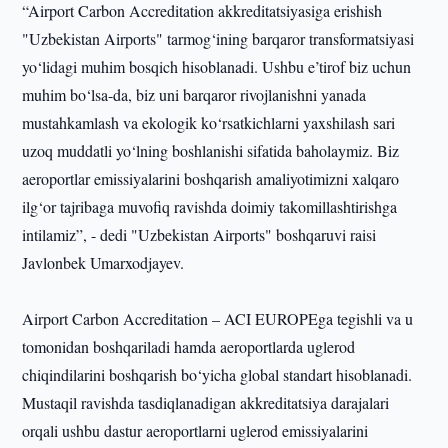
“Airport Carbon Accreditation akkreditatsiyasiga erishish
"Uzbekistan Airports" tarmog‘ining barqaror transformatsiyasi
yo‘lidagi muhim bosqich hisoblanadi. Ushbu e’tirof biz uchun
muhim bo‘lsa-da, biz uni barqaror rivojlanishni yanada
mustahkamlash va ekologik ko‘rsatkichlarni yaxshilash sari
uzoq muddatli yo‘lning boshlanishi sifatida baholaymiz. Biz
aeroportlar emissiyalarini boshqarish amaliyotimizni xalqaro
ilg‘or tajribaga muvofiq ravishda doimiy takomillashtirishga
intilamiz”, - dedi "Uzbekistan Airports" boshqaruvi raisi
Javlonbek Umarxodjayev.
Airport Carbon Accreditation – ACI EUROPEga tegishli va u
tomonidan boshqariladi hamda aeroportlarda uglerod
chiqindilarini boshqarish bo‘yicha global standart hisoblanadi.
Mustaqil ravishda tasdiqlanadigan akkreditatsiya darajalari
orqali ushbu dastur aeroportlarni uglerod emissiyalarini