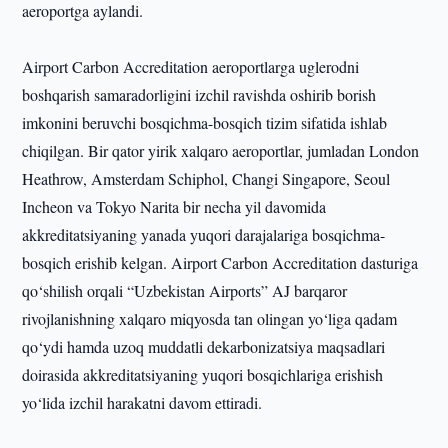
aeroportga aylandi.
Airport Carbon Accreditation aeroportlarga uglerodni
boshqarish samaradorligini izchil ravishda oshirib borish
imkonini beruvchi bosqichma-bosqich tizim sifatida ishlab
chiqilgan. Bir qator yirik xalqaro aeroportlar, jumladan London
Heathrow, Amsterdam Schiphol, Changi Singapore, Seoul
Incheon va Tokyo Narita bir necha yil davomida
akkreditatsiyaning yanada yuqori darajalariga bosqichma-
bosqich erishib kelgan. Airport Carbon Accreditation dasturiga
qo‘shilish orqali “Uzbekistan Airports” AJ barqaror
rivojlanishning xalqaro miqyosda tan olingan yo‘liga qadam
qo‘ydi hamda uzoq muddatli dekarbonizatsiya maqsadlari
doirasida akkreditatsiyaning yuqori bosqichlariga erishish
yo‘lida izchil harakatni davom ettiradi.