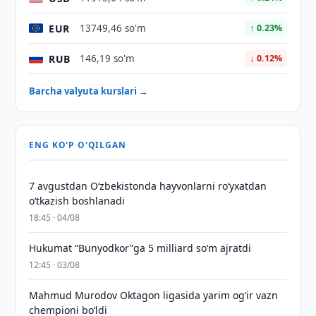
EUR
13749,46 so'm
↑ 0.23%
RUB
146,19 so'm
↓ 0.12%
Barcha valyuta kurslari →
ENG KO'P O'QILGAN
7 avgustdan O‘zbekistonda hayvonlarni ro‘yxatdan
o‘tkazish boshlanadi
18:45 · 04/08
Hukumat “Bunyodkor”ga 5 milliard so‘m ajratdi
12:45 · 03/08
Mahmud Murodov Oktagon ligasida yarim og‘ir vazn
chempioni bo‘ldi