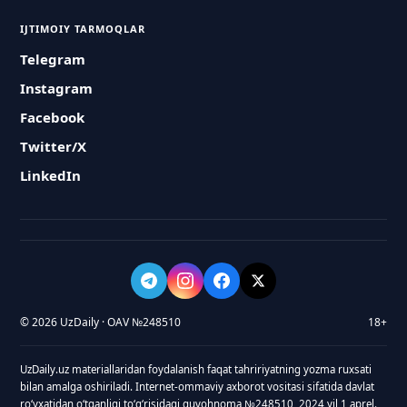
IJTIMOIY TARMOQLAR
Telegram
Instagram
Facebook
Twitter/X
LinkedIn
© 2026 UzDaily · OAV №248510
18+
UzDaily.uz materiallaridan foydalanish faqat tahririyatning yozma ruxsati
bilan amalga oshiriladi. Internet-ommaviy axborot vositasi sifatida davlat
roʻyxatidan oʻtganligi toʻgʻrisidagi guvohnoma №248510, 2024 yil 1 aprel.