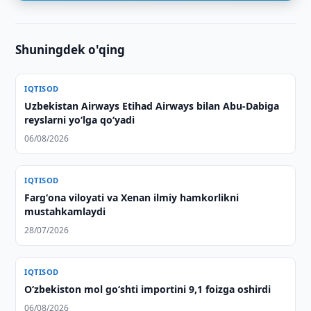
Shuningdek o'qing
IQTISOD
Uzbekistan Airways Etihad Airways bilan Abu-Dabiga
reyslarni yo‘lga qo‘yadi
06/08/2026
IQTISOD
Fargʻona viloyati va Xenan ilmiy hamkorlikni
mustahkamlaydi
28/07/2026
IQTISOD
O‘zbekiston mol go‘shti importini 9,1 foizga oshirdi
06/08/2026