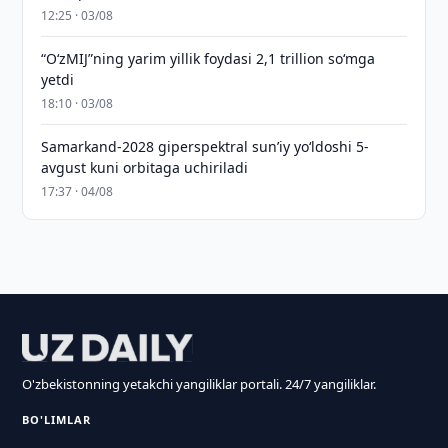
12:25 · 03/08
“O‘zMIJ”ning yarim yillik foydasi 2,1 trillion so‘mga
yetdi
18:10 · 03/08
Samarkand-2028 giperspektral sun’iy yo‘ldoshi 5-
avgust kuni orbitaga uchiriladi
17:37 · 04/08
O'zbekistonning yetakchi yangiliklar portali. 24/7 yangiliklar.
BO'LIMLAR