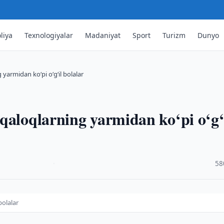
liya
Texnologiyalar
Madaniyat
Sport
Turizm
Dunyo
yarmidan ko‘pi o‘g‘il bolalar
qaloqlarning yarmidan ko‘pi o‘g‘
·
58
bolalar