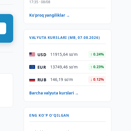
17:35 · 08/08
Ko'proq yangiliklar →
VALYUTA KURSLARI (MB, 07.08.2026)
USD
11915,64 so'm
↑ 0.24%
EUR
13749,46 so'm
↑ 0.23%
RUB
146,19 so'm
↓ 0.12%
Barcha valyuta kurslari →
ENG KO'P O'QILGAN