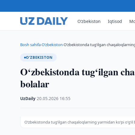
O‘zbekiston
Iqtisod
Mo
Bosh sahifa
O‘zbekiston
O‘zbekistonda tug‘ilgan chaqaloqlarning 
›
›
O‘ZBEKISTON
O‘zbekistonda tug‘ilgan cha
bolalar
UzDaily
·
20.05.2026
·
16:55
O‘zbekistonda tug‘ilgan chaqaloqlarning yarmidan ko‘pi o‘g‘il 