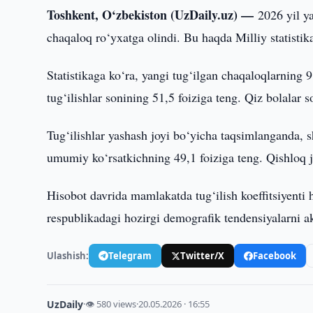
Toshkent, O‘zbekiston (UzDaily.uz) —
2026 yil y
chaqaloq ro‘yxatga olindi. Bu haqda Milliy statistik
Statistikaga ko‘ra, yangi tug‘ilgan chaqaloqlarning 
tug‘ilishlar sonining 51,5 foiziga teng. Qiz bolalar s
Tug‘ilishlar yashash joyi bo‘yicha taqsimlanganda, s
umumiy ko‘rsatkichning 49,1 foiziga teng. Qishloq jo
Hisobot davrida mamlakatda tug‘ilish koeffitsiyenti 
respublikadagi hozirgi demografik tendensiyalarni ak
Ulashish:
Telegram
Twitter/X
Facebook
UzDaily
·
👁 580 views
·
20.05.2026 · 16:55