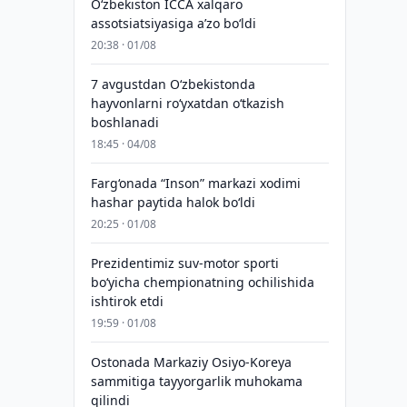
O‘zbekiston ICCA xalqaro
assotsiatsiyasiga aʼzo bo‘ldi
20:38 · 01/08
7 avgustdan O‘zbekistonda
hayvonlarni ro‘yxatdan o‘tkazish
boshlanadi
18:45 · 04/08
Farg‘onada “Inson” markazi xodimi
hashar paytida halok bo‘ldi
20:25 · 01/08
Prezidentimiz suv-motor sporti
bo‘yicha chempionatning ochilishida
ishtirok etdi
19:59 · 01/08
Ostonada Markaziy Osiyo-Koreya
sammitiga tayyorgarlik muhokama
qilindi