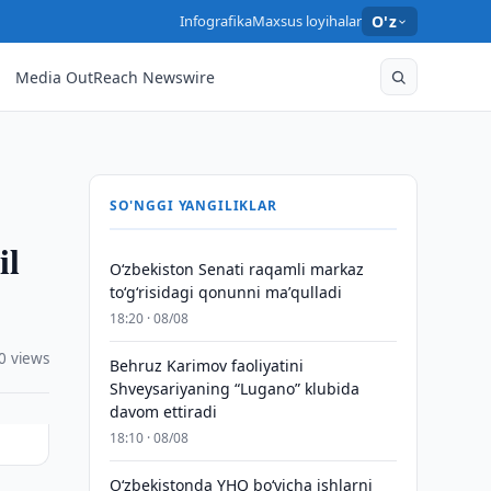
Infografika
Maxsus loyihalar
O'z
Media OutReach Newswire
SO'NGGI YANGILIKLAR
il
Oʻzbekiston Senati raqamli markaz
toʻgʻrisidagi qonunni maʼqulladi
18:20 · 08/08
0 views
Behruz Karimov faoliyatini
Shveysariyaning “Lugano” klubida
davom ettiradi
18:10 · 08/08
O‘zbekistonda YHQ bo‘yicha ishlarni