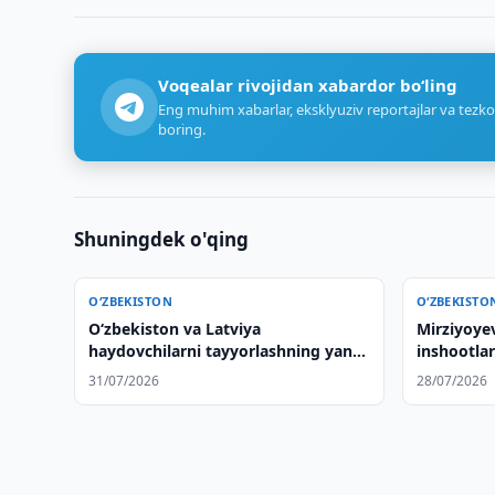
Voqealar rivojidan xabardor bo‘ling
Eng muhim xabarlar, eksklyuziv reportajlar va tezko
boring.
Shuningdek o'qing
O‘ZBEKISTON
O‘ZBEKISTO
Oʻzbekiston va Latviya
Mirziyoye
haydovchilarni tayyorlashning yangi
inshootlar
tizimini tayyorlamoqda
kechirdi
31/07/2026
28/07/2026