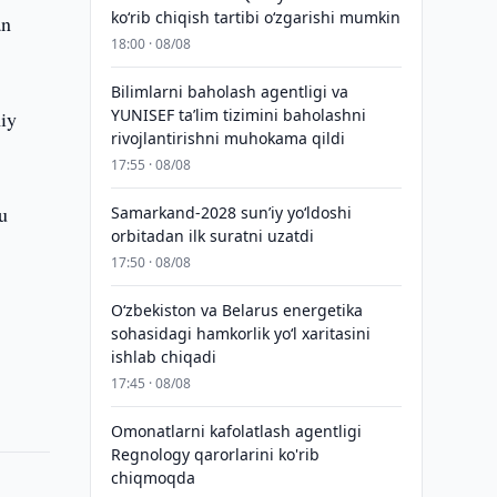
ko‘rib chiqish tartibi o‘zgarishi mumkin
an
18:00 · 08/08
Bilimlarni baholash agentligi va
YUNISEF taʼlim tizimini baholashni
miy
rivojlantirishni muhokama qildi
17:55 · 08/08
u
Samarkand-2028 sunʼiy yo‘ldoshi
orbitadan ilk suratni uzatdi
17:50 · 08/08
Oʻzbekiston va Belarus energetika
sohasidagi hamkorlik yoʻl xaritasini
ishlab chiqadi
17:45 · 08/08
Omonatlarni kafolatlash agentligi
Regnology qarorlarini ko'rib
chiqmoqda