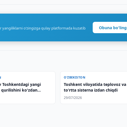
Obuna bo'ling
r yangiliklarni o‘zingizga qulay platformada kuzatib
N
O‘ZBEKISTON
v Toshkentdagi yangi
Toshkent viloyatida teplovoz va
 qurilishini ko'zdan
to‘rtta sisterna izdan chiqdi
29/07/2026