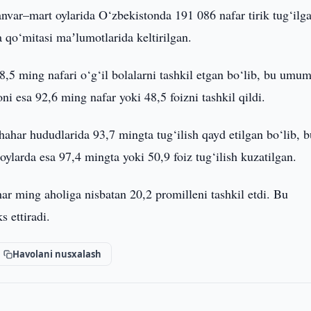
anvar–mart oylarida O‘zbekistonda 191 086 nafar tirik tug‘ilg
a qo‘mitasi maʼlumotlarida keltirilgan.
98,5 ming nafari o‘g‘il bolalarni tashkil etgan bo‘lib, bu umu
oni esa 92,6 ming nafar yoki 48,5 foizni tashkil qildi.
hahar hududlarida 93,7 mingta tug‘ilish qayd etilgan bo‘lib, b
ylarda esa 97,4 mingta yoki 50,9 foiz tug‘ilish kuzatilgan.
har ming aholiga nisbatan 20,2 promilleni tashkil etdi. Bu
s ettiradi.
Havolani nusxalash