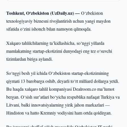
Toshkent, O‘zbekiston (UzDaily.uz) —
O‘zbekiston
texnologiyaviy biznesni rivojlantirish uchun yangi maydon
sifatida o‘zini ishonch bilan namoyon qilmoqda.
Xalqaro tahlilchilarning taʼkidlashicha, so‘nggi yillarda
mamlakatning startap-ekotizimi dunyodagi eng tez o‘suvchi
tizimlardan biriga aylandi.
So‘nggi besh yil ichida O‘zbekiston startap-ekotizimining
qiymati 13 barobarga oshib, deyarli to‘rt milliard dollarga yetdi.
Bu haqda xalqaro tahlil kompaniyasi Dealroom.co maʼlumot
bergan. O‘sish surʼatlari bo‘yicha respublika nafaqat Turkiya va
Litvani, balki innovatsiyalarning yirik jahon markazlari —
Hindiston va hatto Kremniy vodiysini ham ortda qoldirgan.
Bu jarayonni shaffof qilish maqsadida O‘zbekiston IT-parki