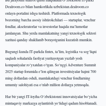
Dealroom.co bilan hamkorlikda uzbekistan.dealroom.co
onlayn-portalini ishga tushirdi. Platformada texnologik
bozorning barcha asosiy ishtirokchilari — startaplar, venchur
fondlar, akseleratorlar va investorlar haqida maʼlumotlar
jamlangan. Shu yerda mamlakatning yangi texnologik sektori
xaritasi qanday shakllanib borayotganini kuzatish mumkin.
Bugungi kunda IT-parkda fintex, taʼlim, logistika va sog‘liqni
saqlash sohalarida faoliyat yuritayotgan yuzlab yosh
kompaniyalar ro‘yxatdan o‘tgan. So‘nggi Adventure Summit
2025 startap forumida eʼlon qilingan investitsiyalar hajmi 700
ming dollardan oshdi, mamlakatdagi venchur fondlarning
umumiy salohiyati esa o‘nlab million dollarga yetmoqda.
Har bir yangi IT-loyiha O‘zbekistonni innovatsiyalar bo‘yicha
mintaqaviy markazga aylantirish yo‘lidagi qadam hisoblanadi.