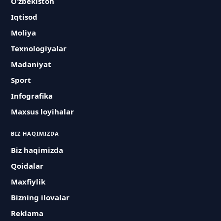
O‘zbekiston
Iqtisod
Moliya
Texnologiyalar
Madaniyat
Sport
Infografika
Maxsus loyihalar
BIZ HAQIMIZDA
Biz haqimizda
Qoidalar
Maxfiylik
Bizning ilovalar
Reklama