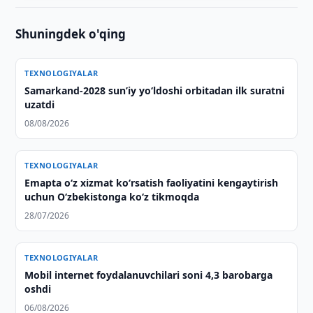
Shuningdek o'qing
TEXNOLOGIYALAR
Samarkand-2028 sunʼiy yo‘ldoshi orbitadan ilk suratni
uzatdi
08/08/2026
TEXNOLOGIYALAR
Emapta oʻz xizmat koʻrsatish faoliyatini kengaytirish
uchun Oʻzbekistonga koʻz tikmoqda
28/07/2026
TEXNOLOGIYALAR
Mobil internet foydalanuvchilari soni 4,3 barobarga
oshdi
06/08/2026