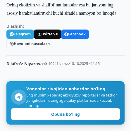
Ochiq ekotizim va shaffof maʼlumotlar esa bu jarayonning
asosiy harakatlantiruvchi kuchi sifatida namoyon bo‘lmoqda.
Ulashish:
Telegram
Twitter/X
Facebook
Havolani nusxalash
Dilafro'z Niyazova
·
👁 10941 views
·
18.10.2025 · 11:15
Voqealar rivojidan xabardor bo‘ling
Eng muhim xabarlar, eksklyuziv reportajlar va tezkor
yangiliklarni o‘zingizga qulay platformada kuzatib
boring.
Obuna bo'ling