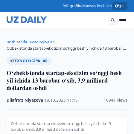
Infografika
Maxsus loyihalar
O'z
Bosh sahifa
Texnologiyalar
›
›
O‘zbekistonda startap-ekotizim so‘nggi besh yil ichida 13 barobar …
TEXNOLOGIYALAR
O‘zbekistonda startap-ekotizim so‘nggi besh
yil ichida 13 barobar o‘sib, 3,9 milliard
dollardan oshdi
Dilafro'z Niyazova
·
18.10.2025
·
11:15
·
10941 views
O‘zbekistonda startap-ekotizim so‘nggi besh yil ichida 13
barobar o‘sib, 3,9 milliard dollardan oshdi