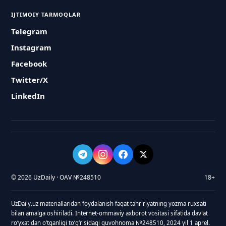
IJTIMOIY TARMOQLAR
Telegram
Instagram
Facebook
Twitter/X
LinkedIn
© 2026 UzDaily · OAV №248510
18+
UzDaily.uz materiallaridan foydalanish faqat tahririyatning yozma ruxsati
bilan amalga oshiriladi. Internet-ommaviy axborot vositasi sifatida davlat
roʻyxatidan oʻtganligi toʻgʻrisidagi guvohnoma №248510, 2024 yil 1 aprel.