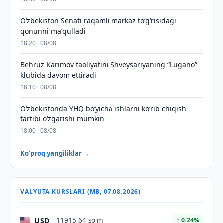
Oʻzbekiston Senati raqamli markaz toʻgʻrisidagi
qonunni maʼqulladi
18:20 · 08/08
Behruz Karimov faoliyatini Shveysariyaning “Lugano”
klubida davom ettiradi
18:10 · 08/08
O‘zbekistonda YHQ bo‘yicha ishlarni ko‘rib chiqish
tartibi o‘zgarishi mumkin
18:00 · 08/08
Ko'proq yangiliklar →
VALYUTA KURSLARI (MB, 07.08.2026)
USD
11915,64 so'm
↑ 0.24%