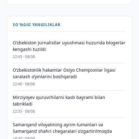
SO'NGGI YANGILIKLAR
O‘zbekiston Jurnalistlar uyushmasi huzurida blogerlar
kengashi tuzildi
22:45 · 08/08
O‘zbekistonlik hakamlar Osiyo Chempionlar ligasi
saralash o‘yinlarini boshqaradi
22:40 · 08/08
Mirziyoyev quruvchilarni kasb bayrami bilan
tabrikladi
22:35 · 08/08
Samarqand viloyatining ayrim tumanlari va
Samarqand shahri chegaralari oʻzgartirilmoqda
18:30 · 08/08