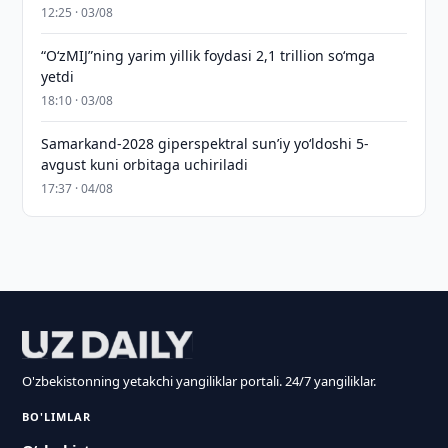
12:25 · 03/08
“O‘zMIJ”ning yarim yillik foydasi 2,1 trillion so‘mga
yetdi
18:10 · 03/08
Samarkand-2028 giperspektral sun’iy yo‘ldoshi 5-
avgust kuni orbitaga uchiriladi
17:37 · 04/08
O'zbekistonning yetakchi yangiliklar portali. 24/7 yangiliklar.
BO'LIMLAR