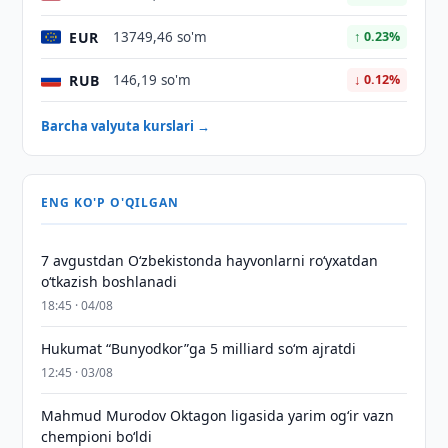
EUR
13749,46 so'm
↑ 0.23%
RUB
146,19 so'm
↓ 0.12%
Barcha valyuta kurslari →
ENG KO'P O'QILGAN
7 avgustdan O‘zbekistonda hayvonlarni ro‘yxatdan
o‘tkazish boshlanadi
18:45 · 04/08
Hukumat “Bunyodkor”ga 5 milliard so‘m ajratdi
12:45 · 03/08
Mahmud Murodov Oktagon ligasida yarim og‘ir vazn
chempioni bo‘ldi