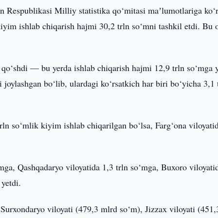
n Respublikasi Milliy statistika qo‘mitasi maʼlumotlariga ko‘r
yim ishlab chiqarish hajmi 30,2 trln so‘mni tashkil etdi. Bu 
 qo‘shdi — bu yerda ishlab chiqarish hajmi 12,9 trln so‘mga y
joylashgan bo‘lib, ulardagi ko‘rsatkich har biri bo‘yicha 3,1 
ln so‘mlik kiyim ishlab chiqarilgan bo‘lsa, Farg‘ona viloyati
‘mga, Qashqadaryo viloyatida 1,3 trln so‘mga, Buxoro viloyati
yetdi.
 Surxondaryo viloyati (479,3 mlrd so‘m), Jizzax viloyati (451