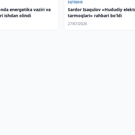
IQTISOD
nda energetika vaziri va
Sardor Isaqulov «Hududiy elekt
i ishdan olindi
tarmoqlari» rahbari bo‘ldi
27/07/2026