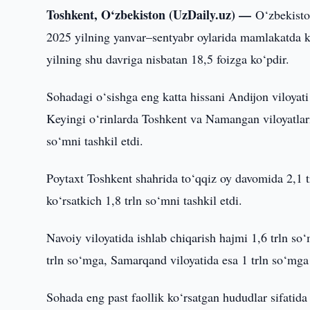
Toshkent, O‘zbekiston (UzDaily.uz) —
O‘zbekisto
2025 yilning yanvar–sentyabr oylarida mamlakatda ki
yilning shu davriga nisbatan 18,5 foizga ko‘pdir.
Sohadagi o‘sishga eng katta hissani Andijon viloyati
Keyingi o‘rinlarda Toshkent va Namangan viloyatlari 
so‘mni tashkil etdi.
Poytaxt Toshkent shahrida to‘qqiz oy davomida 2,1 tr
ko‘rsatkich 1,8 trln so‘mni tashkil etdi.
Navoiy viloyatida ishlab chiqarish hajmi 1,6 trln so
trln so‘mga, Samarqand viloyatida esa 1 trln so‘mga 
Sohada eng past faollik ko‘rsatgan hududlar sifatida