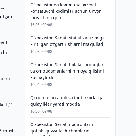
Oʻzbekistonda kommunal xizmat
a,
koʻrsatuvchi xodimlar uchun unvon
o‘tgan
joriy etilmoqda
16:05 · 09/08
Oʻzbekiston Senati statistika tizimiga
etdi.
kiritilgan oʻzgartirishlarni maʼqulladi
trln
16:03 · 09/08
Oʻzbekiston Senati bolalar huquqlari
va ombudsmanlarni himoya qilishni
da bu
kuchaytirdi
16:01 · 09/08
Qonun bilan aholi va tadbirkorlarga
da 1,2
qulayliklar yaratilmoqda
16:00 · 09/08
Oʻzbekiston Senati nogironlarni
,3 mlrd
qoʻllab-quvvatlash choralarini