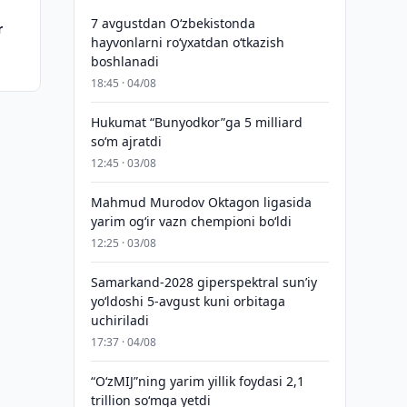
7 avgustdan O‘zbekistonda
r
hayvonlarni ro‘yxatdan o‘tkazish
boshlanadi
18:45 · 04/08
Hukumat “Bunyodkor”ga 5 milliard
so‘m ajratdi
12:45 · 03/08
Mahmud Murodov Oktagon ligasida
yarim og‘ir vazn chempioni bo‘ldi
12:25 · 03/08
Samarkand-2028 giperspektral sun’iy
yo‘ldoshi 5-avgust kuni orbitaga
uchiriladi
17:37 · 04/08
“O‘zMIJ”ning yarim yillik foydasi 2,1
trillion so‘mga yetdi