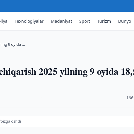
liya
Texnologiyalar
Madaniyat
Sport
Turizm
Dunyo
lning 9 oyida …
hiqarish 2025 yilning 9 oyida 18,
·
166
 foizga oshdi