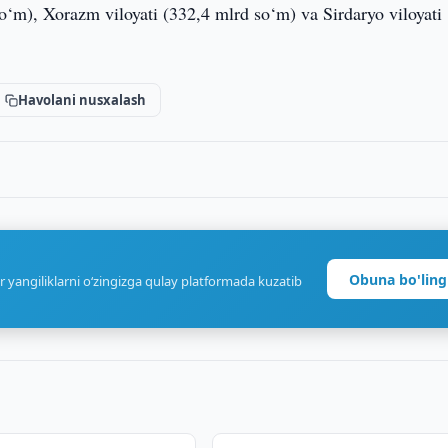
o‘m), Xorazm viloyati (332,4 mlrd so‘m) va Sirdaryo viloyati
Havolani nusxalash
Obuna bo'ling
r yangiliklarni o‘zingizga qulay platformada kuzatib