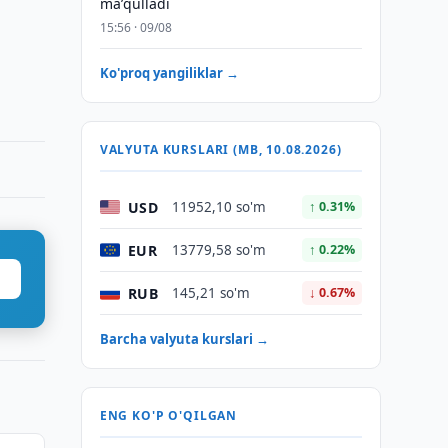
maʼqulladi
15:56 · 09/08
Ko'proq yangiliklar →
VALYUTA KURSLARI (MB, 10.08.2026)
USD
11952,10 so'm
↑ 0.31%
EUR
13779,58 so'm
↑ 0.22%
RUB
145,21 so'm
↓ 0.67%
Barcha valyuta kurslari →
ENG KO'P O'QILGAN