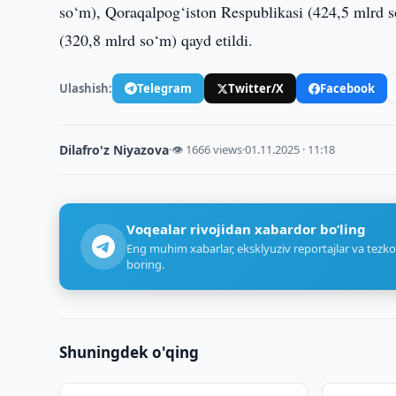
so‘m), Qoraqalpog‘iston Respublikasi (424,5 mlrd s
(320,8 mlrd so‘m) qayd etildi.
Ulashish:
Telegram
Twitter/X
Facebook
Dilafro'z Niyazova
·
👁 1666 views
·
01.11.2025 · 11:18
Voqealar rivojidan xabardor bo‘ling
Eng muhim xabarlar, eksklyuziv reportajlar va tezko
boring.
Shuningdek o'qing