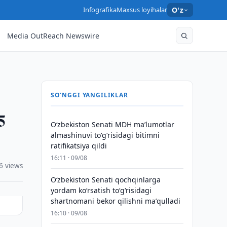
Infografika
Maxsus loyihalar
O'z
Media OutReach Newswire
SO'NGGI YANGILIKLAR
5
Oʻzbekiston Senati MDH maʼlumotlar
almashinuvi toʻgʻrisidagi bitimni
ratifikatsiya qildi
16:11 · 09/08
6 views
Oʻzbekiston Senati qochqinlarga
yordam koʻrsatish toʻgʻrisidagi
shartnomani bekor qilishni maʼqulladi
16:10 · 09/08