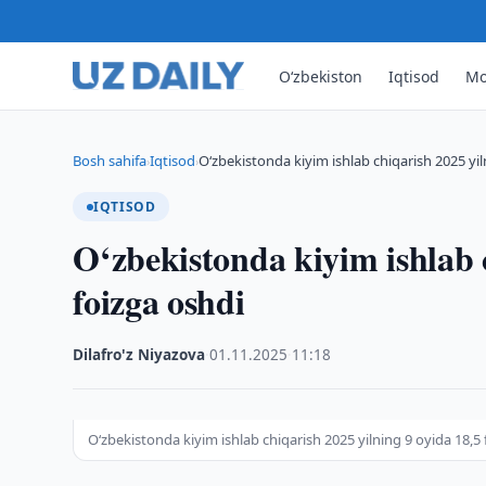
O‘zbekiston
Iqtisod
Mo
Bosh sahifa
Iqtisod
O‘zbekistonda kiyim ishlab chiqarish 2025 yi
›
›
IQTISOD
O‘zbekistonda kiyim ishlab c
foizga oshdi
Dilafro'z Niyazova
·
01.11.2025
·
11:18
O‘zbekistonda kiyim ishlab chiqarish 2025 yilning 9 oyida 18,5