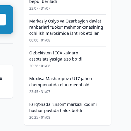
bepul beriladi
23:07 · 31/07
Markaziy Osiyo va Ozarbayjon davlat
rahbarlari “Boku” mehmonxonasining
ochilish marosimida ishtirok etdilar
00:00 · 01/08
O‘zbekiston ICCA xalqaro
assotsiatsiyasiga aʼzo bo‘ldi
20:38 · 01/08
do
Muxlisa Masharipova U17 jahon
chempionatida oltin medal oldi
23:45 · 31/07
Farg‘onada “Inson” markazi xodimi
hashar paytida halok bo‘ldi
20:25 · 01/08