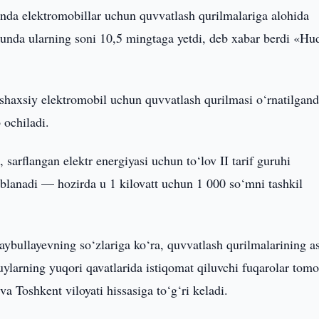
nda elektromobillar uchun quvvatlash qurilmalariga alohida
 kunda ularning soni 10,5 mingtaga yetdi, deb xabar berdi «Hu
haxsiy elektromobil uchun quvvatlash qurilmasi o‘rnatilgand
 ochiladi.
arflangan elektr energiyasi uchun to‘lov II tarif guruhi
soblanadi — hozirda u 1 kilovatt uchun 1 000 so‘mni tashkil
aybullayevning so‘zlariga ko‘ra, quvvatlash qurilmalarining a
uylarning yuqori qavatlarida istiqomat qiluvchi fuqarolar tom
a Toshkent viloyati hissasiga to‘g‘ri keladi.