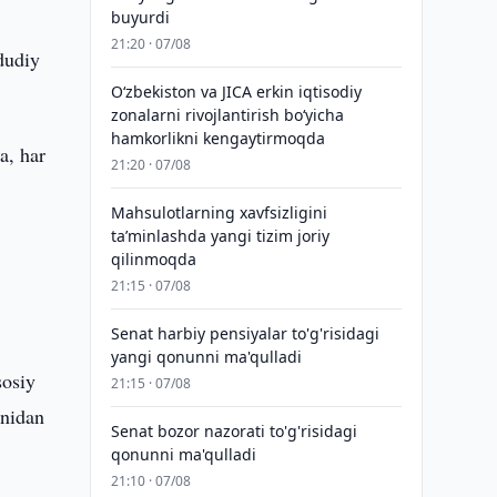
buyurdi
21:20 · 07/08
dudiy
Oʻzbekiston va JICA erkin iqtisodiy
zonalarni rivojlantirish boʻyicha
hamkorlikni kengaytirmoqda
a, har
21:20 · 07/08
Mahsulotlarning xavfsizligini
taʼminlashda yangi tizim joriy
qilinmoqda
21:15 · 07/08
Senat harbiy pensiyalar to'g'risidagi
yangi qonunni ma'qulladi
sosiy
21:15 · 07/08
onidan
Senat bozor nazorati to'g'risidagi
qonunni ma'qulladi
21:10 · 07/08