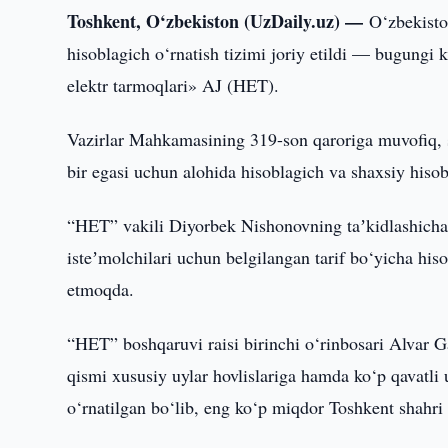
Toshkent, O‘zbekiston (UzDaily.uz) —
O‘zbekisto
hisoblagich o‘rnatish tizimi joriy etildi — bugungi
elektr tarmoqlari» AJ (HET).
Vazirlar Mahkamasining 319-son qaroriga muvofiq, s
bir egasi uchun alohida hisoblagich va shaxsiy hisob
“HET” vakili Diyorbek Nishonovning taʼkidlashicha, s
isteʼmolchilari uchun belgilangan tarif bo‘yicha hi
etmoqda.
“HET” boshqaruvi raisi birinchi o‘rinbosari Alvar G
qismi xususiy uylar hovlislariga hamda ko‘p qavatli 
o‘rnatilgan bo‘lib, eng ko‘p miqdor Toshkent shahri v