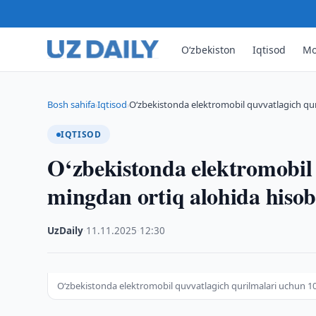
O‘zbekiston
Iqtisod
Mo
Bosh sahifa
Iqtisod
O‘zbekistonda elektromobil quvvatlagich qu
›
›
IQTISOD
O‘zbekistonda elektromobil
mingdan ortiq alohida hisobl
UzDaily
·
11.11.2025
·
12:30
O‘zbekistonda elektromobil quvvatlagich qurilmalari uchun 10 