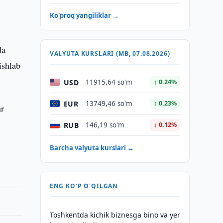
u
Ko'proq yangiliklar →
da
VALYUTA KURSLARI (MB, 07.08.2026)
ishlab
USD
11915,64 so'm
↑ 0.24%
EUR
13749,46 so'm
↑ 0.23%
ar
RUB
146,19 so'm
↓ 0.12%
Barcha valyuta kurslari →
ENG KO'P O'QILGAN
Toshkentda kichik biznesga bino va yer