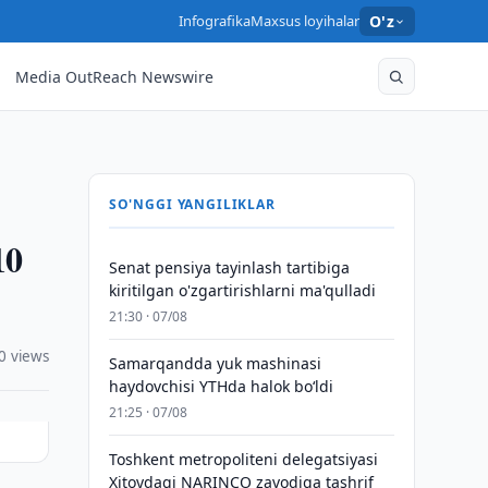
Infografika
Maxsus loyihalar
O'z
Media OutReach Newswire
SO'NGGI YANGILIKLAR
10
Senat pensiya tayinlash tartibiga
kiritilgan o'zgartirishlarni ma'qulladi
21:30 · 07/08
0 views
Samarqandda yuk mashinasi
haydovchisi YTHda halok bo‘ldi
21:25 · 07/08
Toshkent metropoliteni delegatsiyasi
Xitoydagi NARINCO zavodiga tashrif