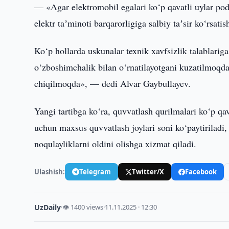
— «Agar elektromobil egalari ko‘p qavatli uylar pod
elektr taʼminoti barqarorligiga salbiy taʼsir ko‘rsat
Ko‘p hollarda uskunalar texnik xavfsizlik talablarig
o‘zboshimchalik bilan o‘rnatilayotgani kuzatilmoqd
chiqilmoqda», — dedi Alvar Gaybullayev.
Yangi tartibga ko‘ra, quvvatlash qurilmalari ko‘p qav
uchun maxsus quvvatlash joylari soni ko‘paytiriladi,
noqulayliklarni oldini olishga xizmat qiladi.
Ulashish:
Telegram
Twitter/X
Facebook
UzDaily
·
👁 1400 views
·
11.11.2025 · 12:30