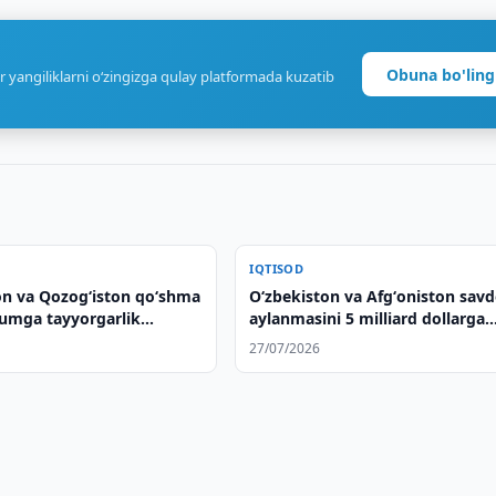
Obuna bo'ling
r yangiliklarni o‘zingizga qulay platformada kuzatib
IQTISOD
on va Qozog‘iston qo‘shma
Oʻzbekiston va Afgʻoniston sav
rumga tayyorgarlik
aylanmasini 5 milliard dollarga
a
yetkazishni muhokama qilishdi
27/07/2026