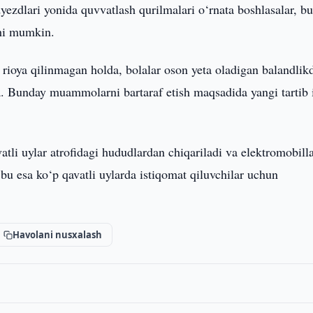
yezdlari yonida quvvatlash qurilmalari o‘rnata boshlasalar, b
ishi mumkin.
a rioya qilinmagan holda, bolalar oson yeta oladigan balandlik
a. Bunday muammolarni bartaraf etish maqsadida yangi tartib 
atli uylar atrofidagi hududlardan chiqariladi va elektromobill
 bu esa ko‘p qavatli uylarda istiqomat qiluvchilar uchun
Havolani nusxalash