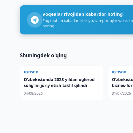
Voqealar rivojidan xabardor bo‘ling
Eng muhim xabarlar, eksklyuziv reportajlar va tezko
boring.
Shuningdek o'qing
IQTISOD
IQTISOD
O‘zbekistonda 2028 yildan uglerod
O‘zbekist
solig‘ini joriy etish taklif qilindi
biznes-fo
ko‘rmoqd
04/08/2026
31/07/2026