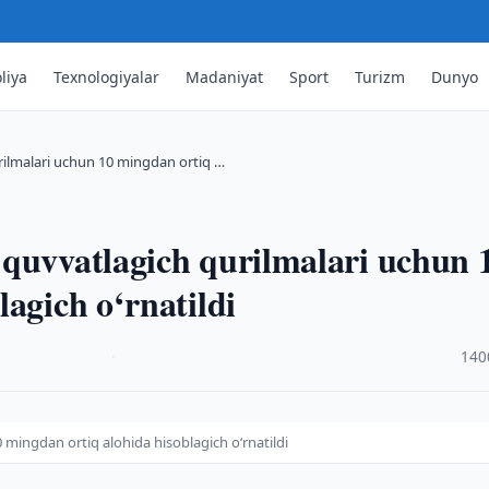
liya
Texnologiyalar
Madaniyat
Sport
Turizm
Dunyo
rilmalari uchun 10 mingdan ortiq …
 quvvatlagich qurilmalari uchun 
agich o‘rnatildi
·
140
mingdan ortiq alohida hisoblagich o‘rnatildi