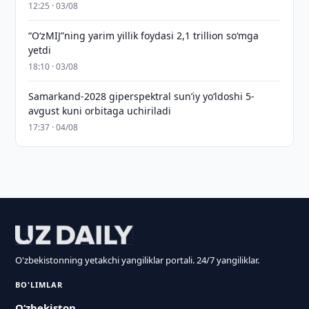
12:25 · 03/08
“O‘zMIJ”ning yarim yillik foydasi 2,1 trillion so‘mga
yetdi
18:10 · 03/08
Samarkand-2028 giperspektral sun’iy yo‘ldoshi 5-
avgust kuni orbitaga uchiriladi
17:37 · 04/08
O'zbekistonning yetakchi yangiliklar portali. 24/7 yangiliklar.
BO'LIMLAR
O‘zbekiston