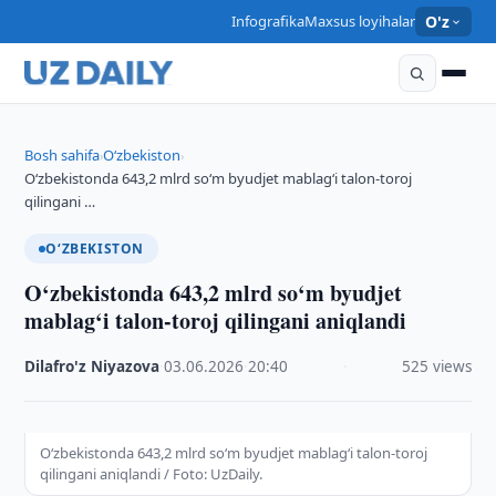
Infografika
Maxsus loyihalar
O'z
Bosh sahifa
O‘zbekiston
›
›
O‘zbekistonda 643,2 mlrd so‘m byudjet mablag‘i talon-toroj
qilingani …
O‘ZBEKISTON
O‘zbekistonda 643,2 mlrd so‘m byudjet
mablag‘i talon-toroj qilingani aniqlandi
Dilafro'z Niyazova
·
03.06.2026
·
20:40
·
525 views
O‘zbekistonda 643,2 mlrd so‘m byudjet mablag‘i talon-toroj
qilingani aniqlandi / Foto: UzDaily.