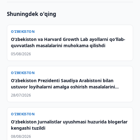
Shuningdek o'qing
O‘ZBEKISTON
Oʻzbekiston va Harvard Growth Lab ayollarni qoʻllab-
quvvatlash masalalarini muhokama qilishdi
05/08/2026
O‘ZBEKISTON
Oʻzbekiston Prezidenti Saudiya Arabistoni bilan
ustuvor loyihalarni amalga oshirish masalalarini
muhokama qildi
28/07/2026
O‘ZBEKISTON
O‘zbekiston Jurnalistlar uyushmasi huzurida blogerlar
kengashi tuzildi
08/08/2026