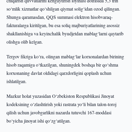
chiqarish quvvatlarini kengaytirish loyihasi doirasida 5,3 trln
so‘mlik xizmatlar qo‘shilgan qiymat solig‘idan ozod qilingan.
Shunga qaramasdan, QQS summasi elektron hisobvaraq-
fakturalarga kiritilgan, bu esa soliq majburiyatlarining asossiz
shakllanishiga va keyinchalik byudjetdan mablag‘larni qaytarib
olishga olib kelgan.
Tergov fikriga ko‘ra, olingan mablag‘lar korxonalardan birining
hisob raqamiga o‘tkazilgan, shuningdek boshqa bir qo‘shma
korxonaning davlat oldidagi qarzdorligini qoplash uchun
ishlatilgan.
Mazkur holat yuzasidan O‘zbekiston Respublikasi Jinoyat
kodeksining o‘zlashtirish yoki rastrata yo‘li bilan talon-toroj
qilish uchun javobgarlikni nazarda tutuvchi 167-moddasi
bo‘yicha jinoyat ishi qo‘zg‘atilgan.