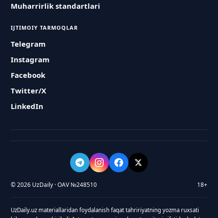
Muharrirlik standartlari
IJTIMOIY TARMOQLAR
Telegram
Instagram
Facebook
Twitter/X
LinkedIn
© 2026 UzDaily · OAV №248510
18+
UzDaily.uz materiallaridan foydalanish faqat tahririyatning yozma ruxsati