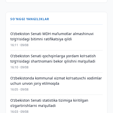
SO'NGGI YANGILIKLAR
Oʻzbekiston Senati MDH maʼlumotlar almashinuvi
toʻgʻrisidagi bitimni ratifikatsiya qildi
16:11 · 09/08
Oʻzbekiston Senati qochqinlarga yordam koʻrsatish
toʻgʻrisidagi shartnomani bekor qilishni maʼqulladi
16:10 · 09/08
Oʻzbekistonda kommunal xizmat koʻrsatuvchi xodimlar
uchun unvon joriy etilmoqda
16:05 · 09/08
Oʻzbekiston Senati statistika tizimiga kiritilgan
oʻzgartirishlarni maʼqulladi
16:03 · 09/08