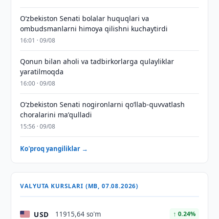
Oʻzbekiston Senati bolalar huquqlari va
ombudsmanlarni himoya qilishni kuchaytirdi
16:01 · 09/08
Qonun bilan aholi va tadbirkorlarga qulayliklar
yaratilmoqda
16:00 · 09/08
Oʻzbekiston Senati nogironlarni qoʻllab-quvvatlash
choralarini maʼqulladi
15:56 · 09/08
Ko'proq yangiliklar →
VALYUTA KURSLARI (MB, 07.08.2026)
USD
11915,64 so'm
↑ 0.24%