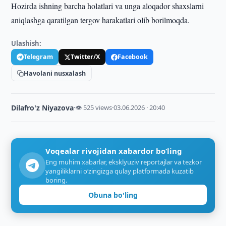
Hozirda ishning barcha holatlari va unga aloqador shaxslarni
aniqlashga qaratilgan tergov harakatlari olib borilmoqda.
Ulashish:
Telegram
Twitter/X
Facebook
Havolani nusxalash
Dilafro'z Niyazova
·
👁 525 views
·
03.06.2026 · 20:40
Voqealar rivojidan xabardor bo‘ling
Eng muhim xabarlar, eksklyuziv reportajlar va tezkor
yangiliklarni o‘zingizga qulay platformada kuzatib
boring.
Obuna bo'ling