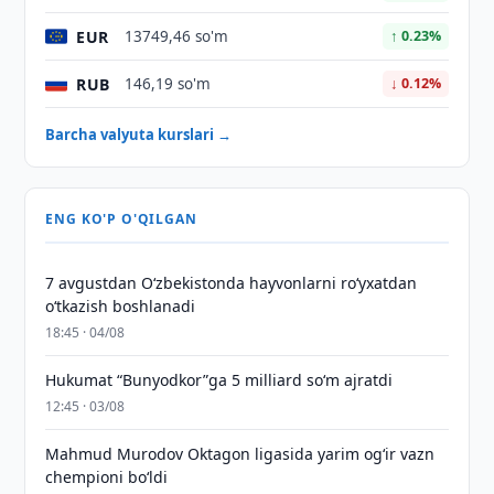
EUR
13749,46 so'm
↑ 0.23%
RUB
146,19 so'm
↓ 0.12%
Barcha valyuta kurslari →
ENG KO'P O'QILGAN
7 avgustdan O‘zbekistonda hayvonlarni ro‘yxatdan
o‘tkazish boshlanadi
18:45 · 04/08
Hukumat “Bunyodkor”ga 5 milliard so‘m ajratdi
12:45 · 03/08
Mahmud Murodov Oktagon ligasida yarim og‘ir vazn
chempioni bo‘ldi