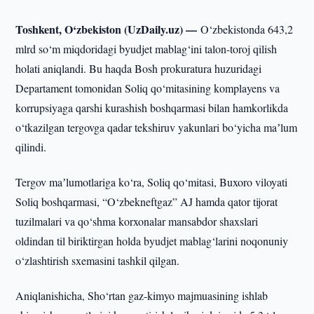
Toshkent, O‘zbekiston (UzDaily.uz) —
O‘zbekistonda 643,2
mlrd so‘m miqdoridagi byudjet mablag‘ini talon-toroj qilish
holati aniqlandi. Bu haqda Bosh prokuratura huzuridagi
Departament tomonidan Soliq qo‘mitasining komplayens va
korrupsiyaga qarshi kurashish boshqarmasi bilan hamkorlikda
o‘tkazilgan tergovga qadar tekshiruv yakunlari bo‘yicha maʼlum
qilindi.
Tergov maʼlumotlariga ko‘ra, Soliq qo‘mitasi, Buxoro viloyati
Soliq boshqarmasi, “O‘zbekneftgaz” AJ hamda qator tijorat
tuzilmalari va qo‘shma korxonalar mansabdor shaxslari
oldindan til biriktirgan holda byudjet mablag‘larini noqonuniy
o‘zlashtirish sxemasini tashkil qilgan.
Aniqlanishicha, Sho‘rtan gaz-kimyo majmuasining ishlab