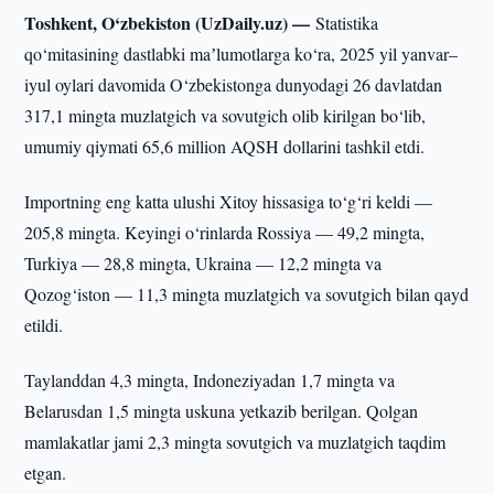
Toshkent, O‘zbekiston (UzDaily.uz) —
Statistika
qo‘mitasining dastlabki maʼlumotlarga ko‘ra, 2025 yil yanvar–
iyul oylari davomida O‘zbekistonga dunyodagi 26 davlatdan
317,1 mingta muzlatgich va sovutgich olib kirilgan bo‘lib,
umumiy qiymati 65,6 million AQSH dollarini tashkil etdi.
Importning eng katta ulushi Xitoy hissasiga to‘g‘ri keldi —
205,8 mingta. Keyingi o‘rinlarda Rossiya — 49,2 mingta,
Turkiya — 28,8 mingta, Ukraina — 12,2 mingta va
Qozog‘iston — 11,3 mingta muzlatgich va sovutgich bilan qayd
etildi.
Taylanddan 4,3 mingta, Indoneziyadan 1,7 mingta va
Belarusdan 1,5 mingta uskuna yetkazib berilgan. Qolgan
mamlakatlar jami 2,3 mingta sovutgich va muzlatgich taqdim
etgan.