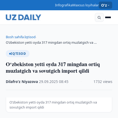
Infografika
Maxsus loyihalar
O'z
Bosh sahifa
Iqtisod
›
›
O‘zbekiston yetti oyda 317 mingdan ortiq muzlatgich va …
IQTISOD
O‘zbekiston yetti oyda 317 mingdan ortiq
muzlatgich va sovutgich import qildi
Dilafro'z Niyazova
·
29.09.2025
·
08:45
·
1732 views
O‘zbekiston yetti oyda 317 mingdan ortiq muzlatgich va
sovutgich import qildi