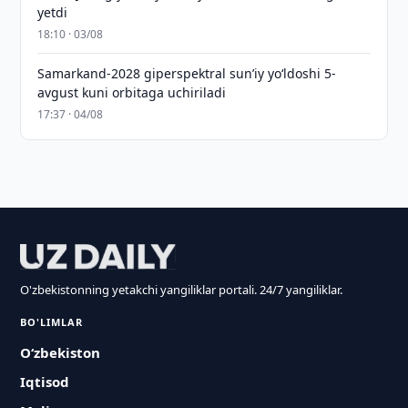
yetdi
18:10 · 03/08
Samarkand-2028 giperspektral sun’iy yo‘ldoshi 5-
avgust kuni orbitaga uchiriladi
17:37 · 04/08
O'zbekistonning yetakchi yangiliklar portali. 24/7 yangiliklar.
BO'LIMLAR
O‘zbekiston
Iqtisod