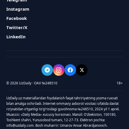
Instagram
Facebook
Twitter/X
LinkedIn
© 2026 UzDaily · OAV №248510
18+
UzDaily.uz materiallaridan foydalanish faqat tahririyatning yozma ruxsati
bilan amalga oshiriladi. Internet-ommaviy axborot vositasi sifatida davlat
roʻyxatidan oʻtganligi toʻgʻrisidagi guvohnoma №248510, 2024 yil 1 aprel.
Muassis: «Daily Media» xususiy korxonasi. Manzil: Oʻzbekiston, 100180,
Toshkent shahri, Yunusobod tumani, 12-27-73. Elektron pochta:
info@uzdaily.com. Bosh muharrir: Umarov Anvar Abrardjanovich.