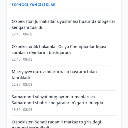
SO'NGGI YANGILIKLAR
O‘zbekiston Jurnalistlar uyushmasi huzurida blogerlar
kengashi tuzildi
22:45 · 08/08
O‘zbekistonlik hakamlar Osiyo Chempionlar ligasi
saralash o‘yinlarini boshqaradi
22:40 · 08/08
Mirziyoyev quruvchilarni kasb bayrami bilan
tabrikladi
22:35 · 08/08
Samarqand viloyatining ayrim tumanlari va
Samarqand shahri chegaralari oʻzgartirilmoqda
18:30 · 08/08
Oʻzbekiston Senati raqamli markaz toʻgʻrisidagi
qonunni maʼqulladi