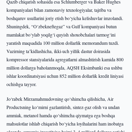
Qazib chiqarish sohasida esa Schlumberger va Baker Hughes
kompaniyalari bilan zamonaviy texnologiyalar, tajriba va
boshqaruv usullarini joriy etish bo‘yicha kelishuvlar imzolandi.
Shuningdek, “O‘zbekneftegaz” va Gulf kompaniyasi butun
mamlakat bo‘ylab yoqilg‘i quyish shoxobchalari tarmog‘ini
yaratish maqsadida 100 million dollarlik memorandum tuzdi.
Vazirning taʼkidlashicha, ikki-uch yillik dastur doirasida
kompressor stansiyalarida agregatlarni almashtirish kamida 800
million dollarga baholanmoqda, AQSH Eksimbanki esa ushbu
ishlar koordinatsiyasi uchun 852 million dollarlik kredit liniyasi
ochishga tayyor.
Jo‘rabek Mirzamahmudovning qo‘shimcha qilishicha, Air
Productsning ko‘mirni gazlantirish, sintez-gaz olish va undan
ammiak, metanol hamda qo‘shimcha qiymatga ega boshqa
mahsulotlar ishlab chiqarish bo‘yicha loyihalarini ham inobatga
olganda, umumiy investitsiya hajmi 3–4 milliard dollarga yetishi