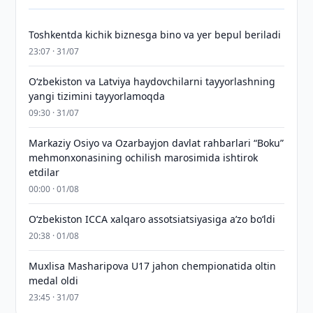
Toshkentda kichik biznesga bino va yer bepul beriladi
23:07 · 31/07
Oʻzbekiston va Latviya haydovchilarni tayyorlashning
yangi tizimini tayyorlamoqda
09:30 · 31/07
Markaziy Osiyo va Ozarbayjon davlat rahbarlari “Boku”
mehmonxonasining ochilish marosimida ishtirok
etdilar
00:00 · 01/08
O‘zbekiston ICCA xalqaro assotsiatsiyasiga aʼzo bo‘ldi
20:38 · 01/08
Muxlisa Masharipova U17 jahon chempionatida oltin
medal oldi
23:45 · 31/07