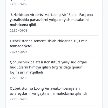
22:30 · 06/08
“Uzbekistan Airports” va “Loong Air” Sian – Farg‘ona
yo‘nalishida parvozlarni yo‘lga qo‘yish masalasini
muhokama qildi
22:30 · 06/08
O‘zbekistonda sement ishlab chiqarish 10,1 mln
tonnaga yetdi
22:25 · 06/08
Qonunchilik palatasi Konstitutsiyaviy sud orqali
huquqlarni himoya qilish to'g'risidagi qonun
loyihasini ma'qulladi
22:20 · 06/08
Oʻzbekiston va Loong Air aviakompaniyalari
aviareyslarni kengaytirishni muhokama qilishdi
22:20 · 06/08