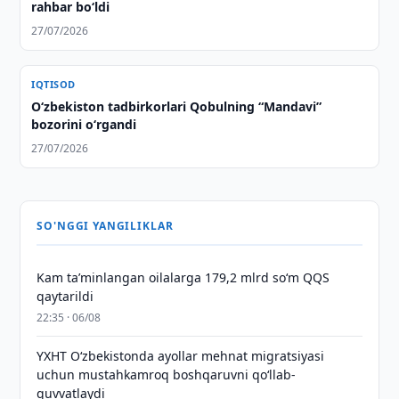
rahbar bo‘ldi
27/07/2026
IQTISOD
O‘zbekiston tadbirkorlari Qobulning “Mandavi”
bozorini o‘rgandi
27/07/2026
SO'NGGI YANGILIKLAR
Kam taʼminlangan oilalarga 179,2 mlrd so‘m QQS
qaytarildi
22:35 · 06/08
YXHT O‘zbekistonda ayollar mehnat migratsiyasi
uchun mustahkamroq boshqaruvni qo‘llab-
quvvatlaydi