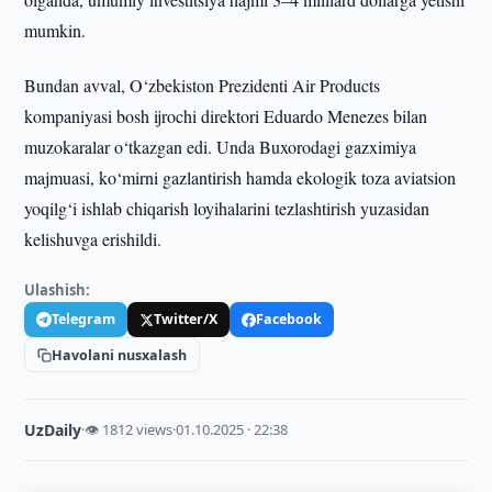
mumkin.
Bundan avval, O‘zbekiston Prezidenti Air Products
kompaniyasi bosh ijrochi direktori Eduardo Menezes bilan
muzokaralar o‘tkazgan edi. Unda Buxorodagi gazximiya
majmuasi, ko‘mirni gazlantirish hamda ekologik toza aviatsion
yoqilg‘i ishlab chiqarish loyihalarini tezlashtirish yuzasidan
kelishuvga erishildi.
Ulashish:
Telegram
Twitter/X
Facebook
Havolani nusxalash
UzDaily
·
👁 1812 views
·
01.10.2025 · 22:38