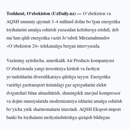
Toshkent, O‘zbekiston (UzDaily.uz) —
O‘zbekiston va
AQSH umumiy qiymati 3–4 milliard dollar bo‘lgan energetika
loyihalarini amalga oshirish yuzasidan kelishuvga erishdi, deb
maʼlum qildi energetika vaziri Jo‘rabek Mirzamahmudov
«O‘zbekiston 24» telekanaliga bergan intervyusida.
Vazirning aytishicha, amerikalik Air Products kompaniyasi
O‘zbekistonda yangi investitsiya kiritish va faoliyat
yo‘nalishlarini diversifikatsiya qilishga tayyor. Energetika
vazirligi gaztransport tizimidagi gaz agregatlarini elektr
dvigatellari bilan almashtirish, shuningdek mavjud kompressor
va dojim stansiyalarida modernizatsiya ishlarini amalga oshirish
bo‘yicha yirik shartnomalarni imzoladi. AQSH Eksport-import
banki bu loyihalarni moliyalashtirishga qiziqish bildirgan.