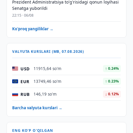
Prezident Administratsiya to'g'risidagi qonun loyihasi
Senatga yuborildi
22:15 · 06/08
Ko'proq yangiliklar →
VALYUTA KURSLARI (MB, 07.08.2026)
USD
11915,64 so'm
↑ 0.24%
EUR
13749,46 so'm
↑ 0.23%
RUB
146,19 so'm
↓ 0.12%
Barcha valyuta kurslari →
ENG KO'P O'QILGAN