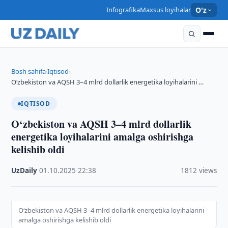
Infografika
Maxsus loyihalar
O'z
Bosh sahifa
Iqtisod
›
›
O‘zbekiston va AQSH 3–4 mlrd dollarlik energetika loyihalarini …
IQTISOD
O‘zbekiston va AQSH 3–4 mlrd dollarlik
energetika loyihalarini amalga oshirishga
kelishib oldi
UzDaily
·
01.10.2025
·
22:38
·
1812 views
O‘zbekiston va AQSH 3–4 mlrd dollarlik energetika loyihalarini
amalga oshirishga kelishib oldi