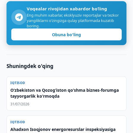
Voqealar rivojidan xabardor bo‘ling
Eng muhim xabarlar, eksklyuziv reportajlar va tezkor
yangiliklarni o‘zingizga qulay platformada kuzatib
boring.
Obuna bo'ling
Shuningdek o'qing
IQTISOD
O‘zbekiston va Qozog‘iston qo‘shma biznes-forumga
tayyorgarlik ko‘rmoqda
31/07/2026
IQTISOD
Ahadxon Isoqjonov energoresurslar inspeksiyasiga