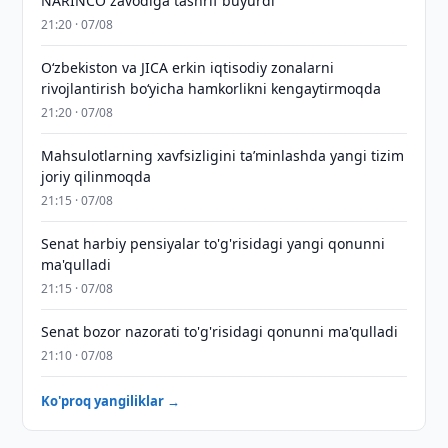
NARINCO zavodiga tashrif buyurdi
21:20 · 07/08
Oʻzbekiston va JICA erkin iqtisodiy zonalarni
rivojlantirish boʻyicha hamkorlikni kengaytirmoqda
21:20 · 07/08
Mahsulotlarning xavfsizligini taʼminlashda yangi tizim
joriy qilinmoqda
21:15 · 07/08
Senat harbiy pensiyalar to'g'risidagi yangi qonunni
ma'qulladi
21:15 · 07/08
Senat bozor nazorati to'g'risidagi qonunni ma'qulladi
21:10 · 07/08
Ko'proq yangiliklar →