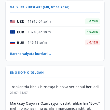
VALYUTA KURSLARI (MB, 07.08.2026)
USD
11915,64 so'm
↑ 0.24%
EUR
13749,46 so'm
↑ 0.23%
RUB
146,19 so'm
↓ 0.12%
Barcha valyuta kurslari →
ENG KO'P O'QILGAN
Toshkentda kichik biznesga bino va yer bepul beriladi
23:07 · 31/07
Markaziy Osiyo va Ozarbayjon davlat rahbarlari “Boku”
mehmonxonasining ochilish marosimida ishtirok