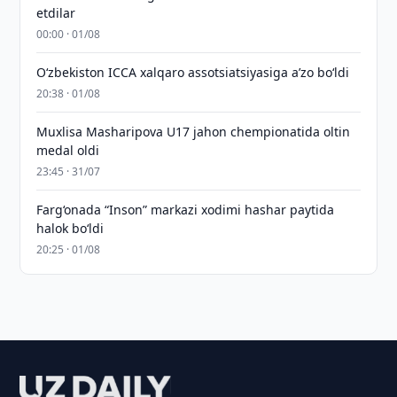
etdilar
00:00 · 01/08
O‘zbekiston ICCA xalqaro assotsiatsiyasiga aʼzo bo‘ldi
20:38 · 01/08
Muxlisa Masharipova U17 jahon chempionatida oltin
medal oldi
23:45 · 31/07
Farg‘onada “Inson” markazi xodimi hashar paytida
halok bo‘ldi
20:25 · 01/08