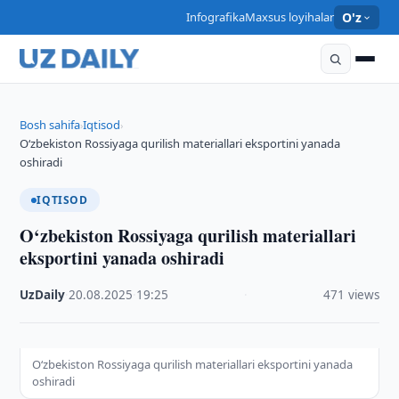
Infografika
Maxsus loyihalar
O'z
Bosh sahifa
Iqtisod
›
›
O‘zbekiston Rossiyaga qurilish materiallari eksportini yanada
oshiradi
IQTISOD
O‘zbekiston Rossiyaga qurilish materiallari
eksportini yanada oshiradi
UzDaily
·
20.08.2025
·
19:25
·
471 views
O‘zbekiston Rossiyaga qurilish materiallari eksportini yanada
oshiradi