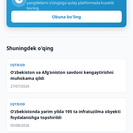
yangiliklarni o‘zingizga qulay platformada kuzatib
boring.
Obuna bo'ling
Shuningdek o'qing
IQTISOD
O‘zbekiston va Afg‘oniston savdoni kengaytirishni
muhokama qildi
27/07/2026
IQTISOD
O‘zbekistonda yarim yilda 195 ta infratuzilma obyekti
foydalanishga topshirildi
05/08/2026