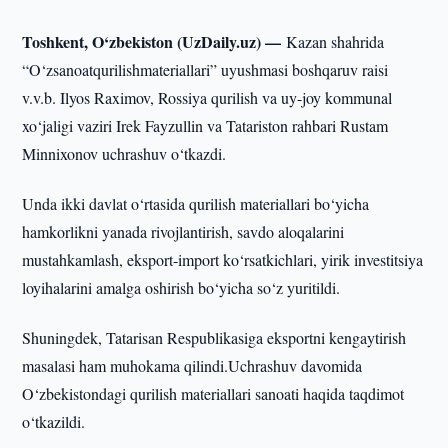
Toshkent, O‘zbekiston (UzDaily.uz) —
Kazan shahrida
“O‘zsanoatqurilishmateriallari” uyushmasi boshqaruv raisi
v.v.b. Ilyos Raximov, Rossiya qurilish va uy-joy kommunal
xo‘jaligi vaziri Irek Fayzullin va Tatariston rahbari Rustam
Minnixonov uchrashuv o‘tkazdi.
Unda ikki davlat o‘rtasida qurilish materiallari bo‘yicha
hamkorlikni yanada rivojlantirish, savdo aloqalarini
mustahkamlash, eksport-import ko‘rsatkichlari, yirik investitsiya
loyihalarini amalga oshirish bo‘yicha so‘z yuritildi.
Shuningdek, Tatarisan Respublikasiga eksportni kengaytirish
masalasi ham muhokama qilindi.Uchrashuv davomida
O‘zbekistondagi qurilish materiallari sanoati haqida taqdimot
o‘tkazildi.