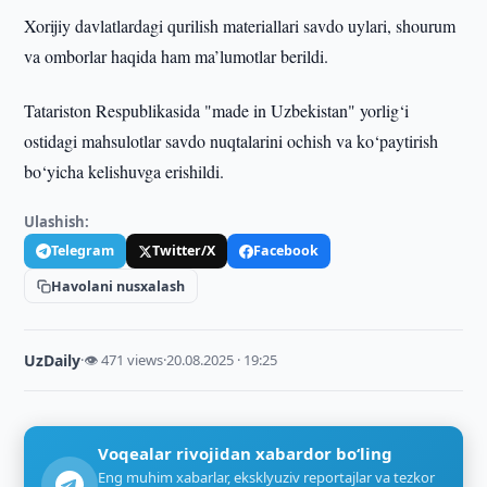
Xorijiy davlatlardagi qurilish materiallari savdo uylari, shourum
va omborlar haqida ham ma’lumotlar berildi.
Tatariston Respublikasida "made in Uzbekistan" yorlig‘i
ostidagi mahsulotlar savdo nuqtalarini ochish va ko‘paytirish
bo‘yicha kelishuvga erishildi.
Ulashish:
Telegram
Twitter/X
Facebook
Havolani nusxalash
UzDaily
·
👁 471 views
·
20.08.2025 · 19:25
Voqealar rivojidan xabardor bo‘ling
Eng muhim xabarlar, eksklyuziv reportajlar va tezkor