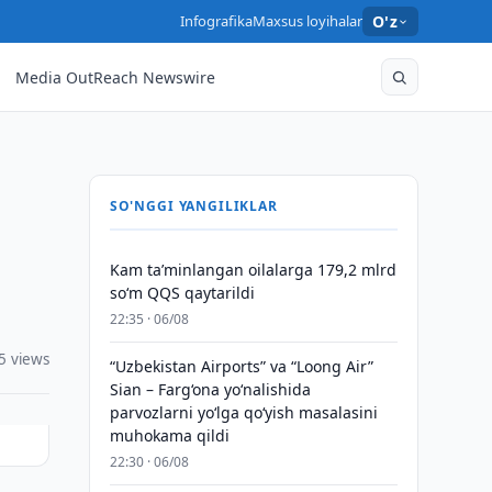
Infografika
Maxsus loyihalar
O'z
Media OutReach Newswire
SO'NGGI YANGILIKLAR
Kam taʼminlangan oilalarga 179,2 mlrd
so‘m QQS qaytarildi
22:35 · 06/08
5 views
“Uzbekistan Airports” va “Loong Air”
Sian – Farg‘ona yo‘nalishida
parvozlarni yo‘lga qo‘yish masalasini
muhokama qildi
22:30 · 06/08