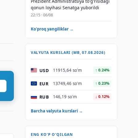
Prezident Administratsiya to'g'risidagi
qonun loyihasi Senatga yuborildi
22:15 · 06/08
Ko'proq yangiliklar →
VALYUTA KURSLARI (MB, 07.08.2026)
USD
11915,64 so'm
↑ 0.24%
EUR
13749,46 so'm
↑ 0.23%
RUB
146,19 so'm
↓ 0.12%
Barcha valyuta kurslari →
ENG KO'P O'QILGAN