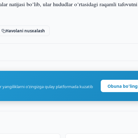
lar natijasi bo‘lib, ular hududlar o‘rtasidagi raqamli tafovutni
Havolani nusxalash
Obuna bo'ling
r yangiliklarni o‘zingizga qulay platformada kuzatib