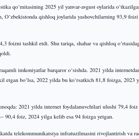
istika qo‘mitasining 2025 yil yanvar-avgust oylarida o‘tkazilg
, O‘zbekistonda qishloq joylarida yashovchilarning 93,9 foizi
,3 foizni tashkil etdi. Shu tariqa, shahar va qishloq o‘rtasida
qoldi.
raqamli imkoniyatlar barqaror o‘sishda. 2021 yilda internetda
kil etgan bo‘lsa, 2022 yilda bu ko‘rsatkich 81,8 foizga, 2023 y
oqda: 2021 yilda internet foydalanuvchilari ulushi 79,4 foiz
— 90,4 foiz, 2024 yilga kelib esa 94 foizga yetgan.
katda telekommunikatsiya infratuzilmasini rivojlantirish va r