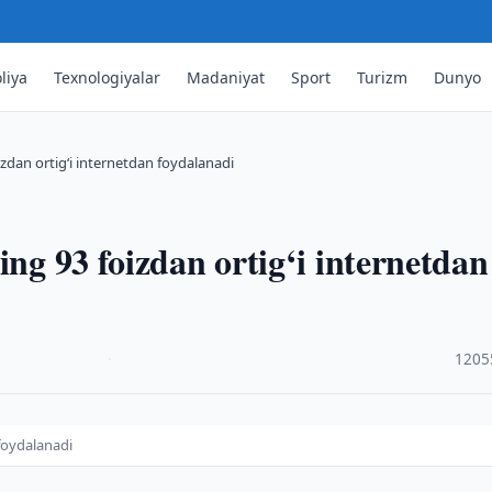
liya
Texnologiyalar
Madaniyat
Sport
Turizm
Dunyo
izdan ortig‘i internetdan foydalanadi
ing 93 foizdan ortig‘i internetdan
·
1205
 foydalanadi