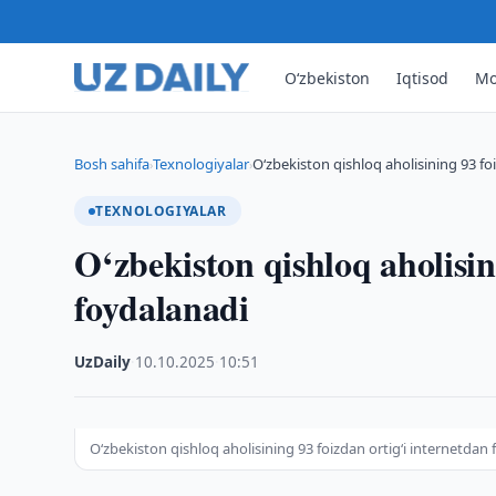
O‘zbekiston
Iqtisod
Mo
Bosh sahifa
Texnologiyalar
O‘zbekiston qishloq aholisining 93 fo
›
›
TEXNOLOGIYALAR
O‘zbekiston qishloq aholisin
foydalanadi
UzDaily
·
10.10.2025
·
10:51
O‘zbekiston qishloq aholisining 93 foizdan ortig‘i internetdan