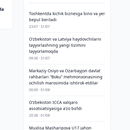
da
Toshkentda kichik biznesga bino va yer
bepul beriladi
23:07 · 31/07
Oʻzbekiston va Latviya haydovchilarni
tayyorlashning yangi tizimini
tayyorlamoqda
09:30 · 31/07
Markaziy Osiyo va Ozarbayjon davlat
rahbarlari “Boku” mehmonxonasining
ochilish marosimida ishtirok etdilar
00:00 · 01/08
O‘zbekiston ICCA xalqaro
assotsiatsiyasiga aʼzo bo‘ldi
20:38 · 01/08
Muxlisa Masharipova U17 jahon