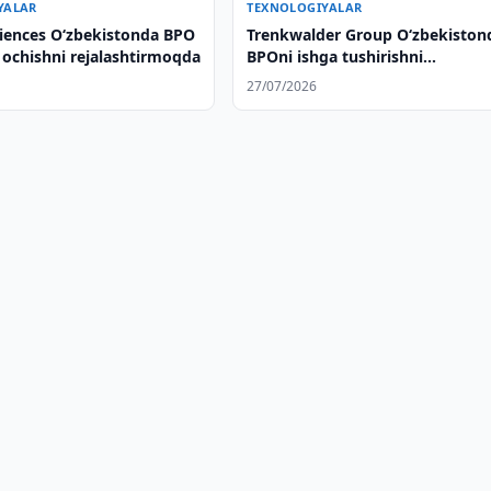
YALAR
TEXNOLOGIYALAR
iences Oʻzbekistonda BPO
Trenkwalder Group Oʻzbekiston
 ochishni rejalashtirmoqda
BPOni ishga tushirishni
oʻrganmoqda / Fot
27/07/2026