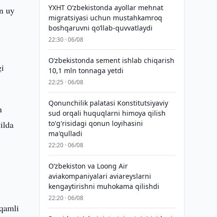
YXHT O‘zbekistonda ayollar mehnat
an uy
migratsiyasi uchun mustahkamroq
boshqaruvni qo‘llab-quvvatlaydi
22:30 · 06/08
O‘zbekistonda sement ishlab chiqarish
gi
10,1 mln tonnaga yetdi
22:25 · 06/08
Qonunchilik palatasi Konstitutsiyaviy
n
sud orqali huquqlarni himoya qilish
ilda
to'g'risidagi qonun loyihasini
ma'qulladi
22:20 · 06/08
Oʻzbekiston va Loong Air
aviakompaniyalari aviareyslarni
kengaytirishni muhokama qilishdi
22:20 · 06/08
aqamli