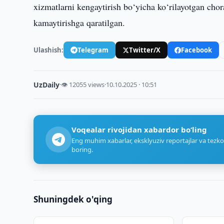
xizmatlarni kengaytirish bo‘yicha ko‘rilayotgan chora
kamaytirishga qaratilgan.
Ulashish:
Telegram
Twitter/X
Facebook
UzDaily
·
👁 12055 views
·
10.10.2025 · 10:51
Voqealar rivojidan xabardor bo‘ling
Eng muhim xabarlar, eksklyuziv reportajlar va tezko
boring.
Shuningdek o'qing