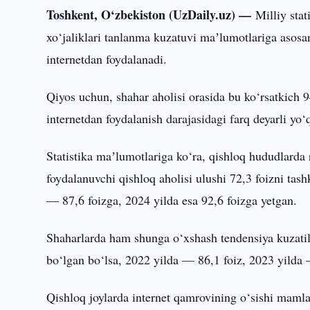
Toshkent, O‘zbekiston (UzDaily.uz) —
Milliy stat
xo‘jaliklari tanlanma kuzatuvi maʼlumotlariga asosan
internetdan foydalanadi.
Qiyos uchun, shahar aholisi orasida bu ko‘rsatkich 94
internetdan foydalanish darajasidagi farq deyarli yo‘
Statistika maʼlumotlariga ko‘ra, qishloq hududlarda 
foydalanuvchi qishloq aholisi ulushi 72,3 foizni tash
— 87,6 foizga, 2024 yilda esa 92,6 foizga yetgan.
Shaharlarda ham shunga o‘xshash tendensiya kuzatilm
bo‘lgan bo‘lsa, 2022 yilda — 86,1 foiz, 2023 yilda 
Qishloq joylarda internet qamrovining o‘sishi mamla