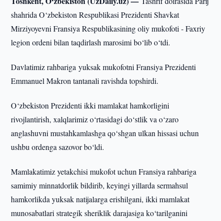
Toshkent, O‘zbekiston (UzDaily.uz) —
Tashrif doirasida Parij
shahrida O‘zbekiston Respublikasi Prezidenti Shavkat
Mirziyoyevni Fransiya Respublikasining oliy mukofoti - Faxriy
legion ordeni bilan taqdirlash marosimi bo‘lib o‘tdi.
Davlatimiz rahbariga yuksak mukofotni Fransiya Prezidenti
Emmanuel Makron tantanali ravishda topshirdi.
O‘zbekiston Prezidenti ikki mamlakat hamkorligini
rivojlantirish, xalqlarimiz o‘rtasidagi do‘stlik va o‘zaro
anglashuvni mustahkamlashga qo‘shgan ulkan hissasi uchun
ushbu ordenga sazovor bo‘ldi.
Mamlakatimiz yetakchisi mukofot uchun Fransiya rahbariga
samimiy minnatdorlik bildirib, keyingi yillarda sermahsul
hamkorlikda yuksak natijalarga erishilgani, ikki mamlakat
munosabatlari strategik sheriklik darajasiga ko‘tarilganini