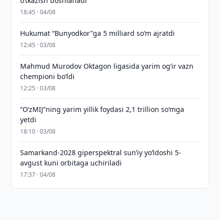
o‘tkazish boshlanadi
18:45 · 04/08
Hukumat “Bunyodkor”ga 5 milliard so‘m ajratdi
12:45 · 03/08
Mahmud Murodov Oktagon ligasida yarim og‘ir vazn
chempioni bo‘ldi
12:25 · 03/08
“O‘zMIJ”ning yarim yillik foydasi 2,1 trillion so‘mga
yetdi
18:10 · 03/08
Samarkand-2028 giperspektral sun’iy yo‘ldoshi 5-
avgust kuni orbitaga uchiriladi
17:37 · 04/08