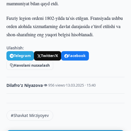
mamnuniyat bilan qayd etdi.
Faxriy legion ordeni 1802-yilda ta’sis etilgan. Fransiyada ushbu
orden alohida xizmatlarning davlat darajasida e’tirof etilishi va
shon-sharafning eng yuqori belgisi hisoblanadi.
Ulashish:
Telegram
Twitter/X
Facebook
Havolani nusxalash
Dilafro'z Niyazova
·
👁 956 views
·
13.03.2025 · 15:40
#Shavkat Mirziyoyev