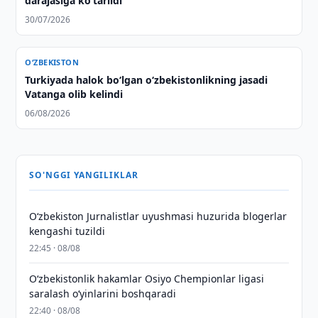
darajasiga koʻtarildi
30/07/2026
O‘ZBEKISTON
Turkiyada halok bo‘lgan o‘zbekistonlikning jasadi
Vatanga olib kelindi
06/08/2026
SO'NGGI YANGILIKLAR
O‘zbekiston Jurnalistlar uyushmasi huzurida blogerlar
kengashi tuzildi
22:45 · 08/08
O‘zbekistonlik hakamlar Osiyo Chempionlar ligasi
saralash o‘yinlarini boshqaradi
22:40 · 08/08