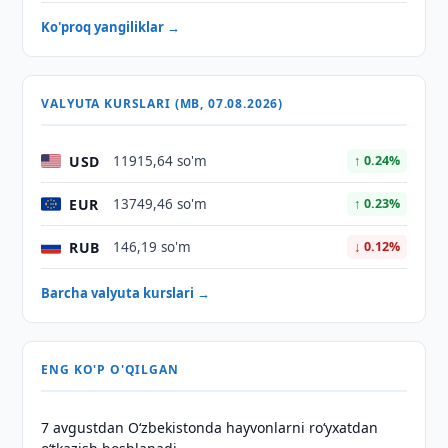
Ko'proq yangiliklar →
VALYUTA KURSLARI (MB, 07.08.2026)
USD
11915,64 so'm
↑ 0.24%
EUR
13749,46 so'm
↑ 0.23%
RUB
146,19 so'm
↓ 0.12%
Barcha valyuta kurslari →
ENG KO'P O'QILGAN
7 avgustdan O‘zbekistonda hayvonlarni ro‘yxatdan