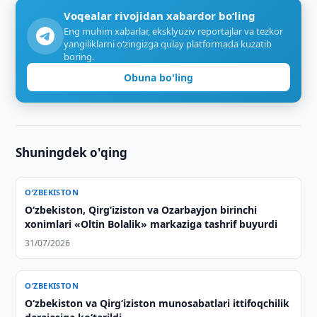
Voqealar rivojidan xabardor bo‘ling
Eng muhim xabarlar, eksklyuziv reportajlar va tezkor
yangiliklarni o‘zingizga qulay platformada kuzatib
boring.
Obuna bo'ling
Shuningdek o'qing
O‘ZBEKISTON
O‘zbekiston, Qirg‘iziston va Ozarbayjon birinchi
xonimlari «Oltin Bolalik» markaziga tashrif buyurdi
31/07/2026
O‘ZBEKISTON
Oʻzbekiston va Qirgʻiziston munosabatlari ittifoqchilik