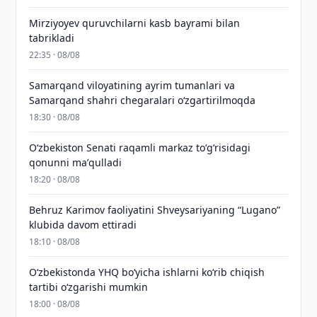
Mirziyoyev quruvchilarni kasb bayrami bilan
tabrikladi
22:35 · 08/08
Samarqand viloyatining ayrim tumanlari va
Samarqand shahri chegaralari oʻzgartirilmoqda
18:30 · 08/08
Oʻzbekiston Senati raqamli markaz toʻgʻrisidagi
qonunni maʼqulladi
18:20 · 08/08
Behruz Karimov faoliyatini Shveysariyaning “Lugano”
klubida davom ettiradi
18:10 · 08/08
O‘zbekistonda YHQ bo‘yicha ishlarni ko‘rib chiqish
tartibi o‘zgarishi mumkin
18:00 · 08/08