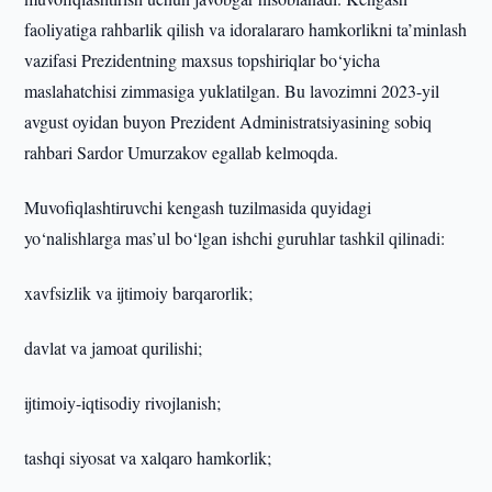
faoliyatiga rahbarlik qilish va idoralararo hamkorlikni ta’minlash
vazifasi Prezidentning maxsus topshiriqlar bo‘yicha
maslahatchisi zimmasiga yuklatilgan. Bu lavozimni 2023-yil
avgust oyidan buyon Prezident Administratsiyasining sobiq
rahbari Sardor Umurzakov egallab kelmoqda.
Muvofiqlashtiruvchi kengash tuzilmasida quyidagi
yo‘nalishlarga mas’ul bo‘lgan ishchi guruhlar tashkil qilinadi:
xavfsizlik va ijtimoiy barqarorlik;
davlat va jamoat qurilishi;
ijtimoiy-iqtisodiy rivojlanish;
tashqi siyosat va xalqaro hamkorlik;