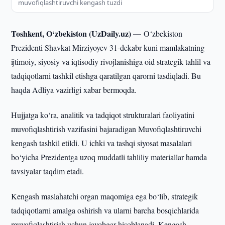
muvofiqlashtiruvchi kengash tuzdi
Toshkent, O‘zbekiston (UzDaily.uz) —
O‘zbekiston
Prezidenti Shavkat Mirziyoyev 31-dekabr kuni mamlakatning
ijtimoiy, siyosiy va iqtisodiy rivojlanishiga oid strategik tahlil va
tadqiqotlarni tashkil etishga qaratilgan qarorni tasdiqladi. Bu
haqda Adliya vazirligi xabar bermoqda.
Hujjatga ko‘ra, analitik va tadqiqot strukturalari faoliyatini
muvofiqlashtirish vazifasini bajaradigan Muvofiqlashtiruvchi
kengash tashkil etildi. U ichki va tashqi siyosat masalalari
bo‘yicha Prezidentga uzoq muddatli tahliliy materiallar hamda
tavsiyalar taqdim etadi.
Kengash maslahatchi organ maqomiga ega bo‘lib, strategik
tadqiqotlarni amalga oshirish va ularni barcha bosqichlarida
muvofiqlashtirish uchun javobgar hisoblanadi. Kengash