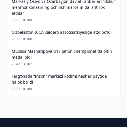
Markaziy Osiyo va Ozarbayjon davlat rahbarlari “Boku”
mehmonxonasining ochilish marosimida ishtirok
etdilar
00:00 · 01/08
O‘zbekiston ICCA xalqaro assotsiatsiyasiga aʼzo bo‘ldi
20:38 · 01/08
Muxlisa Masharipova U17 jahon chempionatida oltin
medal oldi
23:45 · 31/07
Farg‘onada “Inson” markazi xodimi hashar paytida
halok bo‘ldi
20:25 · 01/08