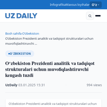
Infografika
Maxsus loyihalar
O'z
Bosh sahifa
O‘zbekiston
›
›
O‘zbekiston Prezidenti analitik va tadqiqot strukturalari uchun
muvofiqlashtiruvchi …
O‘ZBEKISTON
O‘zbekiston Prezidenti analitik va tadqiqot
strukturalari uchun muvofiqlashtiruvchi
kengash tuzdi
UzDaily
·
03.01.2025
·
15:31
·
994 views
O‘zbekiston Prezidenti analitik va tadqiqot strukturalari uchun