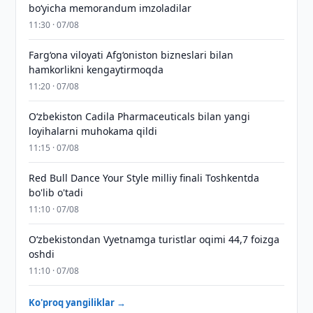
boʻyicha memorandum imzoladilar
11:30 · 07/08
Farg‘ona viloyati Afg‘oniston bizneslari bilan
hamkorlikni kengaytirmoqda
11:20 · 07/08
Oʻzbekiston Cadila Pharmaceuticals bilan yangi
loyihalarni muhokama qildi
11:15 · 07/08
Red Bull Dance Your Style milliy finali Toshkentda
bo'lib o'tadi
11:10 · 07/08
O‘zbekistondan Vyetnamga turistlar oqimi 44,7 foizga
oshdi
11:10 · 07/08
Ko'proq yangiliklar →