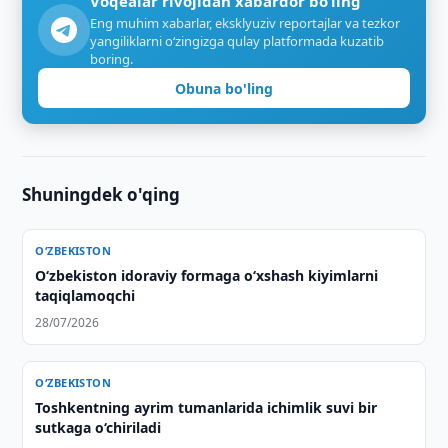
Voqealar rivojidan xabardor bo‘ling
Eng muhim xabarlar, eksklyuziv reportajlar va tezkor
yangiliklarni o‘zingizga qulay platformada kuzatib
boring.
Obuna bo'ling
Shuningdek o'qing
O‘ZBEKISTON
Oʻzbekiston idoraviy formaga oʻxshash kiyimlarni
taqiqlamoqchi
28/07/2026
O‘ZBEKISTON
Toshkentning ayrim tumanlarida ichimlik suvi bir
sutkaga o‘chiriladi