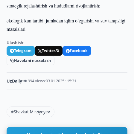
strategik rejalashtirish va hududlarni rivojlantirish;
ekologik kun tartibi, jumladan iqlim o‘zgarishi va suv tanqisligi
masalalari.
Ulashish:
Telegram
Twitter/X
Facebook
Havolani nusxalash
UzDaily
·
👁 994 views
·
03.01.2025 · 15:31
#Shavkat Mirziyoyev