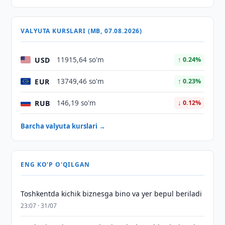
VALYUTA KURSLARI (MB, 07.08.2026)
USD
11915,64 so'm
↑ 0.24%
EUR
13749,46 so'm
↑ 0.23%
RUB
146,19 so'm
↓ 0.12%
Barcha valyuta kurslari →
ENG KO'P O'QILGAN
Toshkentda kichik biznesga bino va yer bepul beriladi
23:07 · 31/07