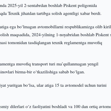
nda 2025-yil 2-sentabrdan boshlab Piskent poligonida
qda Texnik jihatdan tartibga solish agentligi xabar berdi.
latiga ega bo‘lmagan avtomobillarni respublikamizga olib kiril
 olish maqsadida, 2024-yilning 1-noyabridan boshlab Piskent 
amasi tomonidan tasdiqlangan texnik reglamentga muvofiq
eglamentga muvofiq transport turi ma’qullanmagan yengil
inovlari birma-bir o‘tkazilishiga sabab bo‘lgan.
iyat yuritgan bo‘lsa, ular atiga 15 ta avtomodel uchun turini
smiy dilerlari o‘z faoliyatini boshladi va 100 dan ortiq avtom