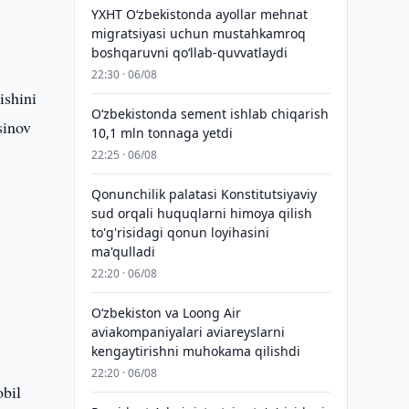
YXHT O‘zbekistonda ayollar mehnat
migratsiyasi uchun mustahkamroq
boshqaruvni qo‘llab-quvvatlaydi
22:30 · 06/08
ishini
O‘zbekistonda sement ishlab chiqarish
sinov
10,1 mln tonnaga yetdi
22:25 · 06/08
Qonunchilik palatasi Konstitutsiyaviy
sud orqali huquqlarni himoya qilish
to'g'risidagi qonun loyihasini
ma'qulladi
22:20 · 06/08
Oʻzbekiston va Loong Air
aviakompaniyalari aviareyslarni
kengaytirishni muhokama qilishdi
22:20 · 06/08
obil