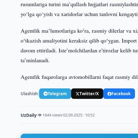
rusumlariga turini ma’qullash hujjatlari rasmiylashtir
yo‘lga qo‘yish va xaridorlar uchun tanlovni kengayti
Agentlik maʼlumotlariga koʻra, rasmiy dilerlar va xi
oʻtkazish amaliyotini keraksiz qilib qoʻygan. Import 
davom ettiriladi. Iste’molchilardan e’tirozlar kelib 
ta’minlanadi.
Agentlik fuqarolarga avtomobillarni faqat rasmiy dile
Ulashish:
Telegram
Twitter/X
Facebook
UzDaily
·
👁 1644 views
·
02.09.2025 · 10:52