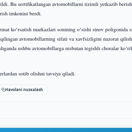
ildi. Bu sertifikatlangan avtomobillarni tizimli yetkazib beris
rish imkonini berdi.
zmat koʻrsatish markazlari sonining oʻsishi sinov poligonida 
qilingan avtomobillarning sifati va xavfsizligini nazorat qilis
tushganda ushbu avtomobillarga nisbatan tegishli choralar ko‘ril
rlardan sotib olishni tavsiya qiladi.
Havolani nusxalash