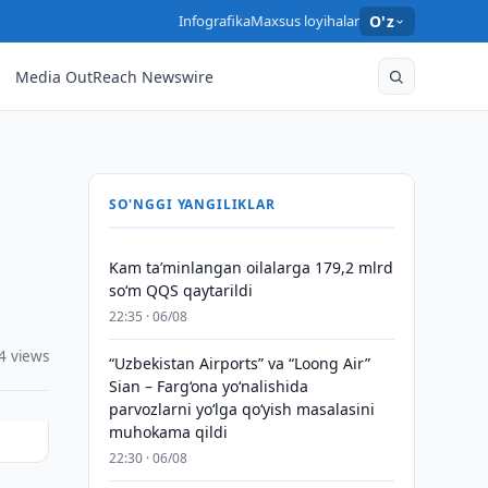
Infografika
Maxsus loyihalar
O'z
Media OutReach Newswire
SO'NGGI YANGILIKLAR
Kam taʼminlangan oilalarga 179,2 mlrd
so‘m QQS qaytarildi
22:35 · 06/08
4 views
“Uzbekistan Airports” va “Loong Air”
Sian – Farg‘ona yo‘nalishida
parvozlarni yo‘lga qo‘yish masalasini
muhokama qildi
22:30 · 06/08