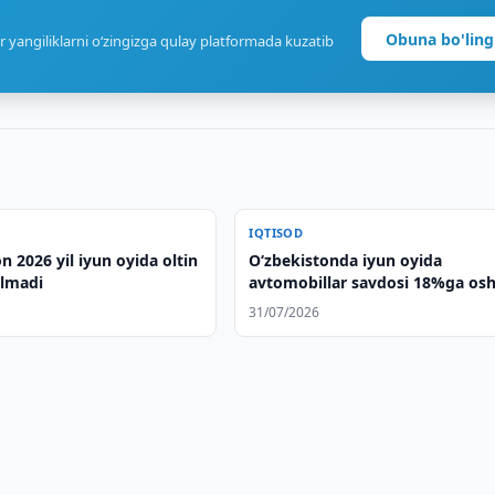
Obuna bo'ling
r yangiliklarni o‘zingizga qulay platformada kuzatib
IQTISOD
n 2026 yil iyun oyida oltin
O‘zbekistonda iyun oyida
ilmadi
avtomobillar savdosi 18%ga osh
31/07/2026