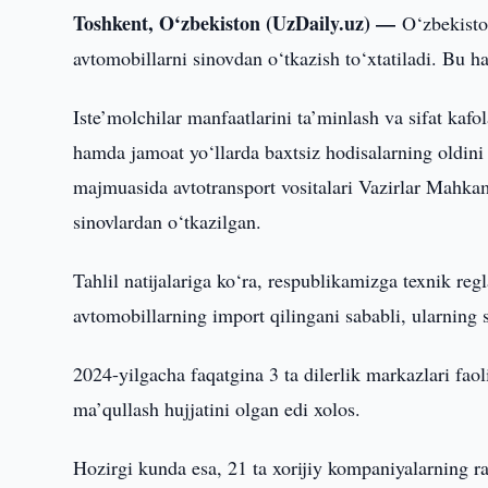
Toshkent, O‘zbekiston (UzDaily.uz) —
O‘zbekisto
avtomobillarni sinovdan o‘tkazish to‘xtatiladi. Bu ha
Iste’molchilar manfaatlarini ta’minlash va sifat kafo
hamda jamoat yo‘llarda baxtsiz hodisalarning oldini
majmuasida avtotransport vositalari Vazirlar Mahk
sinovlardan o‘tkazilgan.
Tahlil natijalariga ko‘ra, respublikamizga texnik r
avtomobillarning import qilingani sababli, ularning s
2024-yilgacha faqatgina 3 ta dilerlik markazlari faol
ma’qullash hujjatini olgan edi xolos.
Hozirgi kunda esa, 21 ta xorijiy kompaniyalarning ra