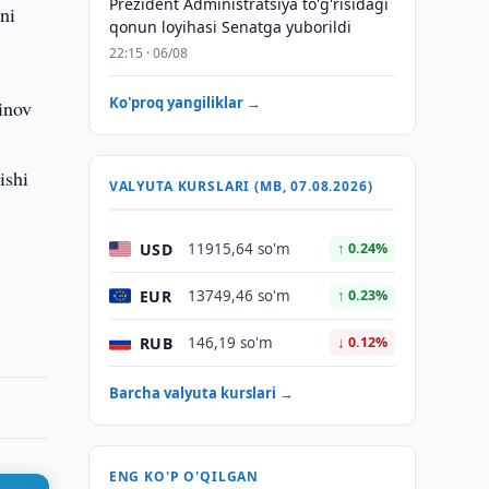
Prezident Administratsiya to'g'risidagi
hni
qonun loyihasi Senatga yuborildi
22:15 · 06/08
Ko'proq yangiliklar →
sinov
h
ishi
VALYUTA KURSLARI (MB, 07.08.2026)
USD
11915,64 so'm
↑ 0.24%
EUR
13749,46 so'm
↑ 0.23%
RUB
146,19 so'm
↓ 0.12%
Barcha valyuta kurslari →
ENG KO'P O'QILGAN