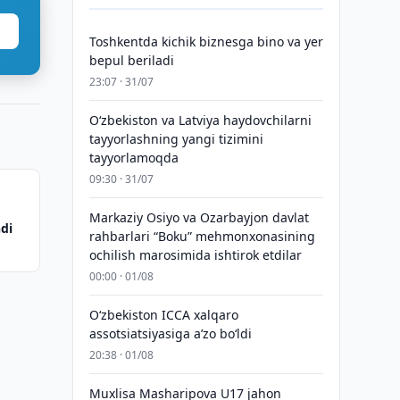
Toshkentda kichik biznesga bino va yer
bepul beriladi
23:07 · 31/07
Oʻzbekiston va Latviya haydovchilarni
tayyorlashning yangi tizimini
tayyorlamoqda
09:30 · 31/07
Markaziy Osiyo va Ozarbayjon davlat
di
rahbarlari “Boku” mehmonxonasining
ochilish marosimida ishtirok etdilar
00:00 · 01/08
O‘zbekiston ICCA xalqaro
assotsiatsiyasiga aʼzo bo‘ldi
20:38 · 01/08
Muxlisa Masharipova U17 jahon