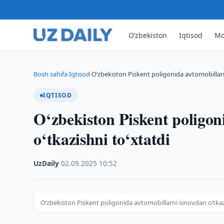
O‘zbekiston
Iqtisod
Mo
Bosh sahifa
Iqtisod
O‘zbekiston Piskent poligonida avtomobillarn
›
›
IQTISOD
O‘zbekiston Piskent poligon
o‘tkazishni to‘xtatdi
UzDaily
·
02.09.2025
·
10:52
O‘zbekiston Piskent poligonida avtomobillarni sinovdan o‘tkaz