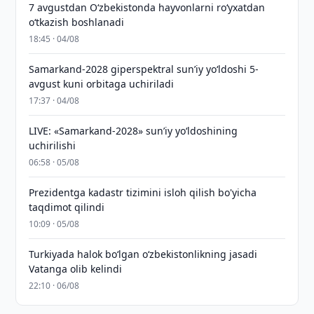
7 avgustdan O‘zbekistonda hayvonlarni ro‘yxatdan
o‘tkazish boshlanadi
18:45 · 04/08
Samarkand-2028 giperspektral sun’iy yo‘ldoshi 5-
avgust kuni orbitaga uchiriladi
17:37 · 04/08
LIVE: «Samarkand-2028» sun’iy yo‘ldoshining
uchirilishi
06:58 · 05/08
Prezidentga kadastr tizimini isloh qilish bo'yicha
taqdimot qilindi
10:09 · 05/08
Turkiyada halok bo‘lgan o‘zbekistonlikning jasadi
Vatanga olib kelindi
22:10 · 06/08