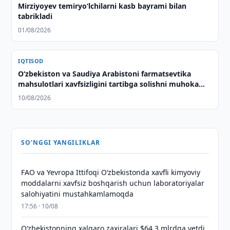
Mirziyoyev temiryo‘lchilarni kasb bayrami bilan
tabrikladi
01/08/2026
IQTISOD
Oʻzbekiston va Saudiya Arabistoni farmatsevtika
mahsulotlari xavfsizligini tartibga solishni muhokama
qilishdi
10/08/2026
SO'NGGI YANGILIKLAR
FAO va Yevropa Ittifoqi O‘zbekistonda xavfli kimyoviy
moddalarni xavfsiz boshqarish uchun laboratoriyalar
salohiyatini mustahkamlamoqda
17:56 · 10/08
O‘zbekistonning xalqaro zaxiralari $64,3 mlrdga yetdi