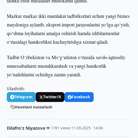
tashkil etish masalalari muhokama qilindi.
Mazkur markaz ikki mamlakat tadbirkorlari uchun yangi biznes
maydoniga aylanib, eksport-import jarayonlarini yo‘lga qo‘yish,
qo‘shma loyihalarni amalga oshirish hamda ishbilarmonlar
o‘rtasidagi hamkorlikni kuchaytirishga xizmat qiladi.
Tadbir O‘zbekiston va Mo‘g‘uliston o‘rtasida savdo-iqtisodiy
munosabatlarni mustahkamlash va yangi hamkorlik
yo‘nalishlarini ochishga zamin yaratdi.
Ulashish:
Telegram
Twitter/X
Facebook
Havolani nusxalash
Dilafro'z Niyazova
·
👁 1781 views
·
11.09.2025 · 14:06