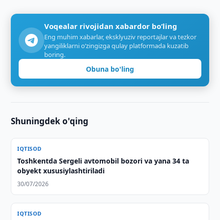
Voqealar rivojidan xabardor bo‘ling
Eng muhim xabarlar, eksklyuziv reportajlar va tezkor
yangiliklarni o‘zingizga qulay platformada kuzatib
boring.
Obuna bo'ling
Shuningdek o'qing
IQTISOD
Toshkentda Sergeli avtomobil bozori va yana 34 ta
obyekt xususiylashtiriladi
30/07/2026
IQTISOD