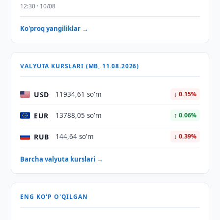
12:30 · 10/08
Ko'proq yangiliklar →
VALYUTA KURSLARI (MB, 11.08.2026)
USD
11934,61 so'm
↓ 0.15%
EUR
13788,05 so'm
↑ 0.06%
RUB
144,64 so'm
↓ 0.39%
Barcha valyuta kurslari →
ENG KO'P O'QILGAN