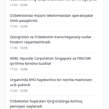
17:50 · 10/08
O‘zbekistonda mijozni tekshirmasdan operatsiyalar
limiti pasaytirildi
17:45 · 10/08
Qozog‘iston va O‘zbekiston transchegaraviy suvlar
hisobini raqamlashtiradi
17:40 · 10/08
ADM, Hyundai Corporation Singapore va FINCOM
qo'shma korxona tuzdilar
17:33 · 10/08
Urganchda BYD haydovchisi bir nechta mashinani
urib yubordi
12:45 · 10/08
O‘zbekiston fuqarolari Qirg‘izistonga ko‘chsa,
pensiyasi saqlanadi