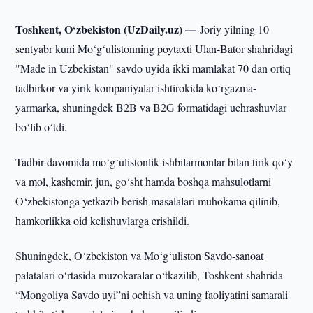
Toshkent, O‘zbekiston (UzDaily.uz) —
Joriy yilning 10
sentyabr kuni Mo‘g‘ulistonning poytaxti Ulan-Bator shahridagi
"Made in Uzbekistan" savdo uyida ikki mamlakat 70 dan ortiq
tadbirkor va yirik kompaniyalar ishtirokida ko‘rgazma-
yarmarka, shuningdek B2B va B2G formatidagi uchrashuvlar
bo‘lib o‘tdi.
Tadbir davomida mo‘g‘ulistonlik ishbilarmonlar bilan tirik qo‘y
va mol, kashemir, jun, go‘sht hamda boshqa mahsulotlarni
O‘zbekistonga yetkazib berish masalalari muhokama qilinib,
hamkorlikka oid kelishuvlarga erishildi.
Shuningdek, O‘zbekiston va Mo‘g‘uliston Savdo-sanoat
palatalari o‘rtasida muzokaralar o‘tkazilib, Toshkent shahrida
“Mongoliya Savdo uyi”ni ochish va uning faoliyatini samarali