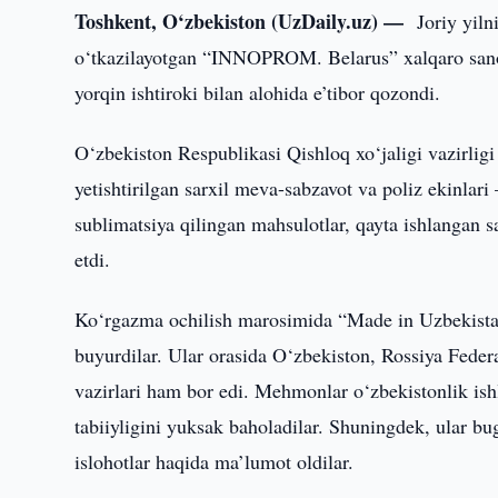
Toshkent, O‘zbekiston (UzDaily.uz) —
Joriy yil
o‘tkazilayotgan “INNOPROM. Belarus” xalqaro sanoa
yorqin ishtiroki bilan alohida e’tibor qozondi.
O‘zbekiston Respublikasi Qishloq xo‘jaligi vazirli
yetishtirilgan sarxil meva-sabzavot va poliz ekinla
sublimatsiya qilingan mahsulotlar, qayta ishlangan 
etdi.
Ko‘rgazma ochilish marosimida “Made in Uzbekistan
buyurdilar. Ular orasida O‘zbekiston, Rossiya Federa
vazirlari ham bor edi. Mehmonlar o‘zbekistonlik ishla
tabiiyligini yuksak baholadilar. Shuningdek, ular b
islohotlar haqida ma’lumot oldilar.