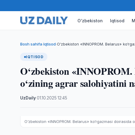
O‘zbekiston
Iqtisod
M
Bosh sahifa
Iqtisod
O‘zbekiston «INNOPROM. Belarus» ko‘rgazm
›
›
IQTISOD
O‘zbekiston «INNOPROM. Be
o‘zining agrar salohiyatini 
UzDaily
·
01.10.2025
·
12:45
O‘zbekiston «INNOPROM. Belarus» ko‘rgazmasi doirasida o‘z