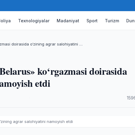
oliya
Texnologiyalar
Madaniyat
Sport
Turizm
Dun
asi doirasida o‘zining agrar salohiyatini …
larus» ko‘rgazmasi doirasida
namoyish etdi
·
159
ining agrar salohiyatini namoyish etdi