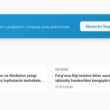
Obuna bo'ling
kor yangiliklarni o‘zingizga qulay platformada
IQTISOD
on va Hindiston yangi
Fargʻona Afgʻoniston bilan sav
iya loyihalarini muhokama
iqtisodiy hamkorlikni kengaytir
6
27/07/2026