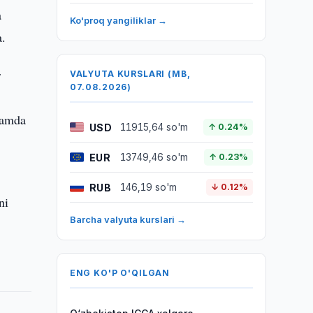
a
Ko'proq yangiliklar →
a.
r
VALYUTA KURSLARI (MB,
07.08.2026)
hamda
USD
11915,64 so'm
↑ 0.24%
EUR
13749,46 so'm
↑ 0.23%
RUB
146,19 so'm
↓ 0.12%
ni
Barcha valyuta kurslari →
ENG KO'P O'QILGAN