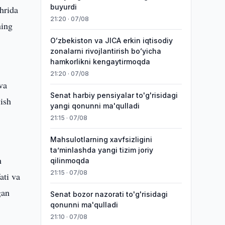
buyurdi
hrida
21:20 · 07/08
ning
Oʻzbekiston va JICA erkin iqtisodiy
zonalarni rivojlantirish boʻyicha
hamkorlikni kengaytirmoqda
21:20 · 07/08
va
Senat harbiy pensiyalar to'g'risidagi
yish
yangi qonunni ma'qulladi
21:15 · 07/08
Mahsulotlarning xavfsizligini
taʼminlashda yangi tizim joriy
h
qilinmoqda
21:15 · 07/08
ati va
gan
Senat bozor nazorati to'g'risidagi
qonunni ma'qulladi
21:10 · 07/08