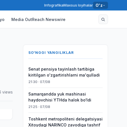
Infografika
Maxsus loyihalar
O'z
yo
Media OutReach Newswire
SO'NGGI YANGILIKLAR
Senat pensiya tayinlash tartibiga
kiritilgan o'zgartirishlarni ma'qulladi
21:30 · 07/08
6 views
Samarqandda yuk mashinasi
haydovchisi YTHda halok bo‘ldi
21:25 · 07/08
Toshkent metropoliteni delegatsiyasi
Xitoydagi NARINCO zavodiga tashrif