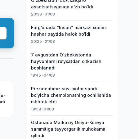
O‘zbekiston ICCA xalqaro
assotsiatsiyasiga aʼzo bo‘ldi
20:38 · 01/08
Farg‘onada “Inson” markazi xodimi
hashar paytida halok bo‘ldi
20:25 · 01/08
7 avgustdan O‘zbekistonda
hayvonlarni ro‘yxatdan o‘tkazish
boshlanadi
18:45 · 04/08
Prezidentimiz suv-motor sporti
bo‘yicha chempionatning ochilishida
do-
adi
ishtirok etdi
19:59 · 01/08
Ostonada Markaziy Osiyo-Koreya
sammitiga tayyorgarlik muhokama
qilindi