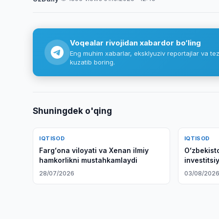
Voqealar rivojidan xabardor bo‘ling
Eng muhim xabarlar, eksklyuziv reportajlar va tez
kuzatib boring.
Shuningdek o'qing
IQTISOD
IQTISOD
Fargʻona viloyati va Xenan ilmiy
Oʻzbekist
hamkorlikni mustahkamlaydi
investits
qilishdi
28/07/2026
03/08/202