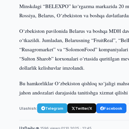
Minskdagi “BELEXPO” ko‘rgazma markazida 20 min
Rossiya, Belarus, O‘zbekiston va boshqa davlatlard
O‘zbekiston pavilonida Belarus va boshqa MDH davla
o‘tkazildi. Jumladan, Belarusning “FruitReal”, “Bel
“Rusagromarket” va “SolomonFood” kompaniyalari 
“Sulton Sharob” korxonalari o‘rtasida quritilgan me
dollarlik kelishuvlar imzolandi.
Bu hamkorliklar O‘zbekiston qishloq xo‘jaligi mahsul
jahon andozalari darajasida tanitishga xizmat qilish
Ulashish:
Telegram
Twitter/X
Facebook
UzDaily
·
👁 1596 views
·
01.10.2025 · 12:45