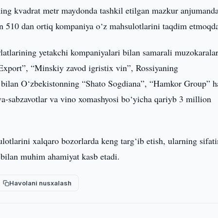
g kvadrat metr maydonda tashkil etilgan mazkur anjumand
an 510 dan ortiq kompaniya o‘z mahsulotlarini taqdim etmoqd
tlarining yetakchi kompaniyalari bilan samarali muzokarala
Export”, “Minskiy zavod igristix vin”, Rossiyaning
bilan O‘zbekistonning “Shato Sogdiana”, “Hamkor Group” 
va-sabzavotlar va vino xomashyosi bo‘yicha qariyb 3 million
otlarini xalqaro bozorlarda keng targ‘ib etish, ularning sifati
i bilan muhim ahamiyat kasb etadi.
Havolani nusxalash