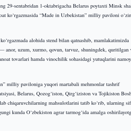
ning 29-sentabridan 1-oktabrigacha Belarus poytaxti Minsk sha
t ko‘rgazmasida “Made in Uzbekistan” milliy paviloni o‘zi
gi ko‘rgazmada alohida stend bilan qatnashib, mamlakatimizda
ri — anor, uzum, xurmo, qovun, tarvuz, shuningdek, quritilgan 
sanoat tovarlari hamda vinochilik sohasidagi yutuqlarini namo
” milliy paviloniga yuqori martabali mehmonlar tashrif
tsiyasi, Belarus, Qozog‘iston, Qirg‘iziston va Tojikiston Bos
b chiqaruvchilarning mahsulotlarini tatib ko‘rib, ularning sif
ugungi kunda O‘zbekiston agrar tarmog‘ida amalga oshirilayot