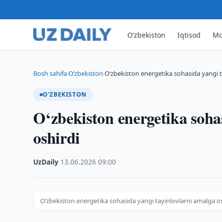
O‘zbekiston
Iqtisod
Mo
Bosh sahifa
O‘zbekiston
O‘zbekiston energetika sohasida yangi t
›
›
O‘ZBEKISTON
O‘zbekiston energetika soha
oshirdi
UzDaily
·
13.06.2026
·
09:00
O‘zbekiston energetika sohasida yangi tayinlovlarni amalga o