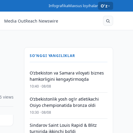
Infografika
Maxsus loyihalar
O'z
Media OutReach Newswire
SO'NGGI YANGILIKLAR
Oʻzbekiston va Samara viloyati biznes
hamkorligini kengaytirmoqda
10:40 · 08/08
6 views
O‘zbekistonlik yosh og‘ir atletikachi
Osiyo chempionatida bronza oldi
10:30 · 08/08
Sindarov Saint Louis Rapid & Blitz
turnirida ikkinchi bo‘ldi