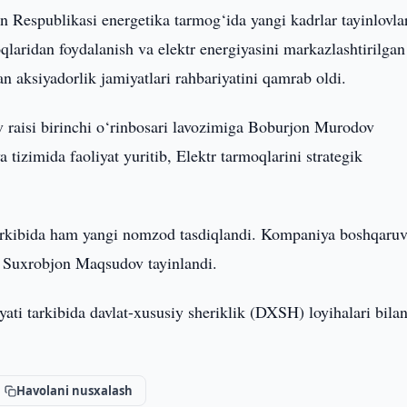
n Respublikasi energetika tarmog‘ida yangi kadrlar tayinlovla
oqlaridan foydalanish va elektr energiyasini markazlashtirilgan
n aksiyadorlik jamiyatlari rahbariyatini qamrab oldi.
v raisi birinchi o‘rinbosari lavozimiga Boburjon Murodov
tizimida faoliyat yuritib, Elektr tarmoqlarini strategik
tarkibida ham yangi nomzod tasdiqlandi. Kompaniya boshqaruv 
ga Suxrobjon Maqsudov tayinlandi.
ati tarkibida davlat-xususiy sheriklik (DXSH) loyihalari bila
Havolani nusxalash