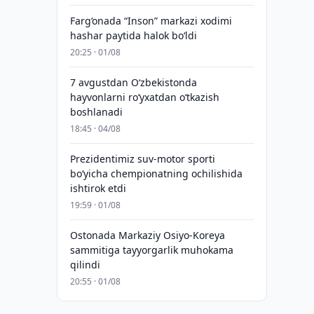
Farg‘onada “Inson” markazi xodimi
hashar paytida halok bo‘ldi
20:25 · 01/08
7 avgustdan O‘zbekistonda
hayvonlarni ro‘yxatdan o‘tkazish
boshlanadi
18:45 · 04/08
Prezidentimiz suv-motor sporti
bo‘yicha chempionatning ochilishida
ishtirok etdi
19:59 · 01/08
Ostonada Markaziy Osiyo-Koreya
sammitiga tayyorgarlik muhokama
qilindi
20:55 · 01/08