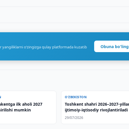
Obuna bo'ling
r yangiliklarni o‘zingizga qulay platformada kuzatib
N
O‘ZBEKISTON
kentga ilk aholi 2027
Toshkent shahri 2026–2027-yilla
hirilishi mumkin
ijtimoiy-iqtisodiy rivojlantiriladi
29/07/2026