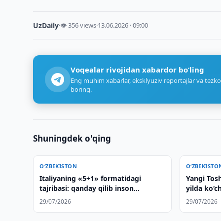
UzDaily
·
👁 356 views
·
13.06.2026 · 09:00
Voqealar rivojidan xabardor bo‘ling
Eng muhim xabarlar, eksklyuziv reportajlar va tezko
boring.
Shuningdek o'qing
O‘ZBEKISTON
O‘ZBEKISTO
Italiyaning «5+1» formatidagi
Yangi Tosh
tajribasi: qanday qilib inson
yilda ko‘c
kapitaliga kiritilayotgan
29/07/2026
29/07/2026
investitsiyalar Markaziy Osiyo bilan
strategik sheriklikning asosiga