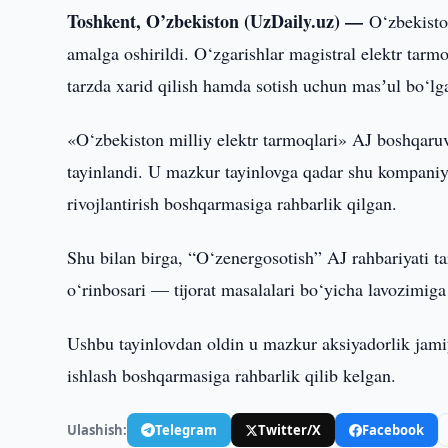
Toshkent, O’zbekiston (UzDaily.uz) —
O‘zbekisto
amalga oshirildi. O‘zgarishlar magistral elektr tarm
tarzda xarid qilish hamda sotish uchun masʼul bo‘lga
«O‘zbekiston milliy elektr tarmoqlari» AJ boshqaru
tayinlandi. U mazkur tayinlovga qadar shu kompaniya 
rivojlantirish boshqarmasiga rahbarlik qilgan.
Shu bilan birga, “O‘zenergosotish” AJ rahbariyati 
o‘rinbosari — tijorat masalalari bo‘yicha lavozimi
Ushbu tayinlovdan oldin u mazkur aksiyadorlik jamiy
ishlash boshqarmasiga rahbarlik qilib kelgan.
Ulashish:
Telegram
Twitter/X
Facebook