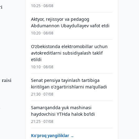
ri
10:25 · 08/08
Aktyor, rejissyor va pedagog
Abdumannon Ubaydullayev vafot etdi
10:20 · 08/08
O‘zbekistonda elektromobillar uchun
avtokreditlarni subsidiyalash taklif
etildi
10:10 · 08/08
raisi
Senat pensiya tayinlash tartibiga
kiritilgan o'zgartirishlarni ma'qulladi
21:30 · 07/08
n
Samarqandda yuk mashinasi
haydovchisi YTHda halok bo‘ldi
21:25 · 07/08
Ko'proq yangiliklar →