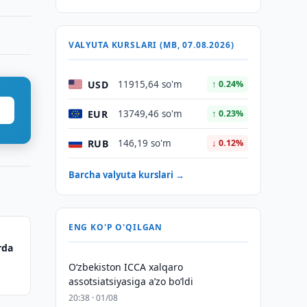
VALYUTA KURSLARI (MB, 07.08.2026)
USD
11915,64 so'm
↑ 0.24%
EUR
13749,46 so'm
↑ 0.23%
RUB
146,19 so'm
↓ 0.12%
Barcha valyuta kurslari →
ENG KO'P O'QILGAN
rda
O‘zbekiston ICCA xalqaro
assotsiatsiyasiga aʼzo bo‘ldi
20:38 · 01/08