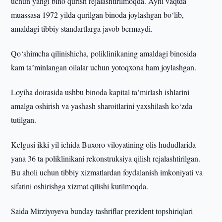
uchun yangi bino qurish rejalashtirilmoqda. Ayni vaqtda
muassasa 1972 yilda qurilgan binoda joylashgan bo‘lib,
amaldagi tibbiy standartlarga javob bermaydi.
Qo‘shimcha qilinishicha, poliklinikaning amaldagi binosida
kam taʼminlangan oilalar uchun yotoqxona ham joylashgan.
Loyiha doirasida ushbu binoda kapital taʼmirlash ishlarini
amalga oshirish va yashash sharoitlarini yaxshilash ko‘zda
tutilgan.
Kelgusi ikki yil ichida Buxoro viloyatining olis hududlarida
yana 36 ta poliklinikani rekonstruksiya qilish rejalashtirilgan.
Bu aholi uchun tibbiy xizmatlardan foydalanish imkoniyati va
sifatini oshirishga xizmat qilishi kutilmoqda.
Saida Mirziyoyeva bunday tashriflar prezident topshiriqlari