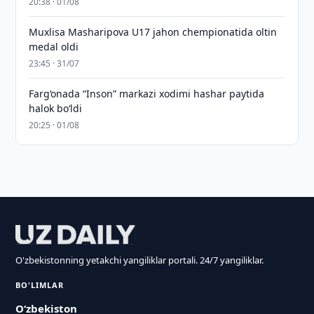
20:38 · 01/08
Muxlisa Masharipova U17 jahon chempionatida oltin
medal oldi
23:45 · 31/07
Farg‘onada “Inson” markazi xodimi hashar paytida
halok bo‘ldi
20:25 · 01/08
O'zbekistonning yetakchi yangiliklar portali. 24/7 yangiliklar.
BO'LIMLAR
O‘zbekiston