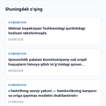
Shuningdek o'qing
O‘ZBEKISTON
Mehnat inspeksiyasi Toshkentdagi qurilishdagi
hodisani tekshirmoqda
03/08/2026
O‘ZBEKISTON
Qonunchilik palatasi Konstitutsiyaviy sud orqali
huquqlarni himoya qilish to'g'risidagi qonun
loyihasini ma'qulladi
06/08/2026
O‘ZBEKISTON
«Tashrifning asosiy yakuni — hamkorlikning barqaror
va ortga qaytmas modelini shakllantirish»
01/08/2026