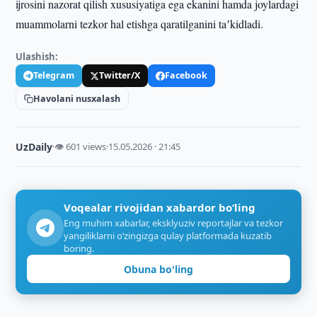
ijrosini nazorat qilish xususiyatiga ega ekanini hamda joylardagi
muammolarni tezkor hal etishga qaratilganini taʼkidladi.
Ulashish:
Telegram
Twitter/X
Facebook
Havolani nusxalash
UzDaily
·
👁 601 views
·
15.05.2026 · 21:45
Voqealar rivojidan xabardor bo‘ling
Eng muhim xabarlar, eksklyuziv reportajlar va tezkor
yangiliklarni o‘zingizga qulay platformada kuzatib
boring.
Obuna bo'ling