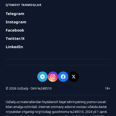
IJTIMOIY TARMOQLAR
Telegram
Instagram
Facebook
Twitter/X
LinkedIn
© 2026 UzDaily · OAV №248510
18+
UzDaily.uz materiallaridan foydalanish faqat tahririyatning yozma ruxsati
bilan amalga oshiriladi. Internet-ommaviy axborot vositasi sifatida davlat
roʻyxatidan oʻtganligi toʻgʻrisidagi guvohnoma №248510, 2024 yil 1 aprel.