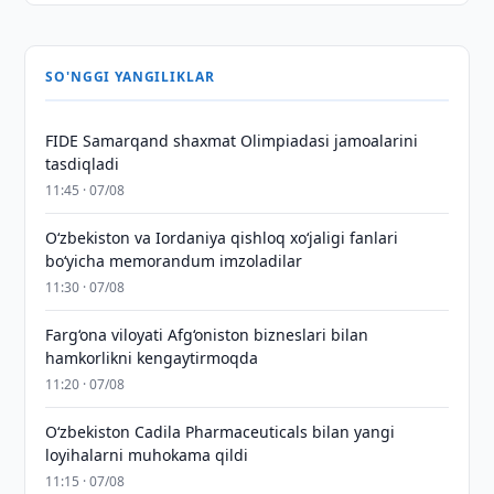
SO'NGGI YANGILIKLAR
FIDE Samarqand shaxmat Olimpiadasi jamoalarini
tasdiqladi
11:45 · 07/08
Oʻzbekiston va Iordaniya qishloq xoʻjaligi fanlari
boʻyicha memorandum imzoladilar
11:30 · 07/08
Farg‘ona viloyati Afg‘oniston bizneslari bilan
hamkorlikni kengaytirmoqda
11:20 · 07/08
Oʻzbekiston Cadila Pharmaceuticals bilan yangi
loyihalarni muhokama qildi
11:15 · 07/08