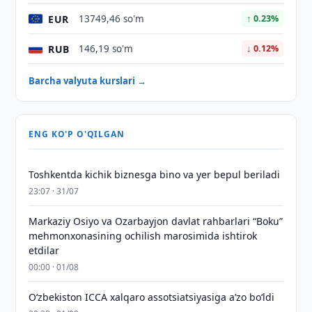
EUR
13749,46 so'm
↑ 0.23%
RUB
146,19 so'm
↓ 0.12%
Barcha valyuta kurslari →
ENG KO'P O'QILGAN
Toshkentda kichik biznesga bino va yer bepul beriladi
23:07 · 31/07
Markaziy Osiyo va Ozarbayjon davlat rahbarlari “Boku”
mehmonxonasining ochilish marosimida ishtirok
etdilar
00:00 · 01/08
O‘zbekiston ICCA xalqaro assotsiatsiyasiga aʼzo bo‘ldi