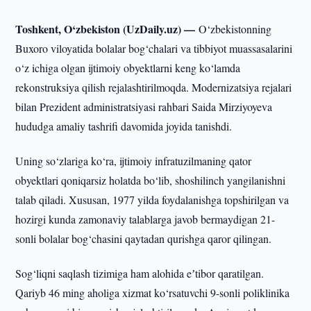
Toshkent, O‘zbekiston (UzDaily.uz) —
O‘zbekistonning
Buxoro viloyatida bolalar bog‘chalari va tibbiyot muassasalarini
o‘z ichiga olgan ijtimoiy obyektlarni keng ko‘lamda
rekonstruksiya qilish rejalashtirilmoqda. Modernizatsiya rejalari
bilan Prezident administratsiyasi rahbari Saida Mirziyoyeva
hududga amaliy tashrifi davomida joyida tanishdi.
Uning so‘zlariga ko‘ra, ijtimoiy infratuzilmaning qator
obyektlari qoniqarsiz holatda bo‘lib, shoshilinch yangilanishni
talab qiladi. Xususan, 1977 yilda foydalanishga topshirilgan va
hozirgi kunda zamonaviy talablarga javob bermaydigan 21-
sonli bolalar bog‘chasini qaytadan qurishga qaror qilingan.
Sog‘liqni saqlash tizimiga ham alohida eʼtibor qaratilgan.
Qariyb 46 ming aholiga xizmat ko‘rsatuvchi 9-sonli poliklinika