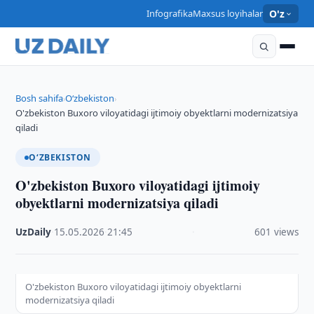
Infografika
Maxsus loyihalar
O'z
Bosh sahifa
O‘zbekiston
›
›
O'zbekiston Buxoro viloyatidagi ijtimoiy obyektlarni modernizatsiya
qiladi
O‘ZBEKISTON
O'zbekiston Buxoro viloyatidagi ijtimoiy
obyektlarni modernizatsiya qiladi
UzDaily
·
15.05.2026
·
21:45
·
601 views
O'zbekiston Buxoro viloyatidagi ijtimoiy obyektlarni
modernizatsiya qiladi