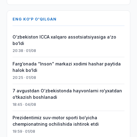
ENG KO'P O'QILGAN
O‘zbekiston ICCA xalqaro assotsiatsiyasiga aʼzo
bo‘ldi
20:38 · 01/08
Farg‘onada “Inson” markazi xodimi hashar paytida
halok bo‘ldi
20:25 · 01/08
7 avgustdan O‘zbekistonda hayvonlarni ro‘yxatdan
o‘tkazish boshlanadi
18:45 · 04/08
Prezidentimiz suv-motor sporti bo‘yicha
chempionatning ochilishida ishtirok etdi
19:59 · 01/08