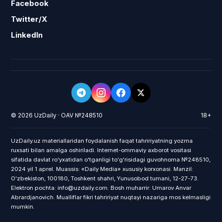
Facebook
Twitter/X
LinkedIn
© 2026 UzDaily · OAV №248510
18+
UzDaily.uz materiallaridan foydalanish faqat tahririyatning yozma
ruxsati bilan amalga oshiriladi. Internet-ommaviy axborot vositasi
sifatida davlat roʻyxatidan oʻtganligi toʻgʻrisidagi guvohnoma №248510,
2024 yil 1 aprel. Muassis: «Daily Media» xususiy korxonasi. Manzil:
Oʻzbekiston, 100180, Toshkent shahri, Yunusobod tumani, 12-27-73.
Elektron pochta: info@uzdaily.com. Bosh muharrir: Umarov Anvar
Abrardjanovich. Mualliflar fikri tahririyat nuqtayi nazariga mos kelmasligi
mumkin.