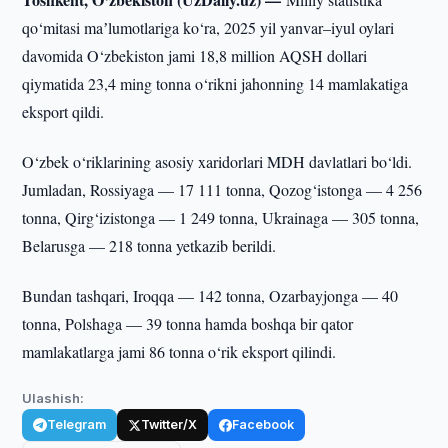
qo‘mitasi maʼlumotlariga ko‘ra, 2025 yil yanvar–iyul oylari
davomida O‘zbekiston jami 18,8 million AQSH dollari
qiymatida 23,4 ming tonna o‘rikni jahonning 14 mamlakatiga
eksport qildi.
O‘zbek o‘riklarining asosiy xaridorlari MDH davlatlari bo‘ldi.
Jumladan, Rossiyaga — 17 111 tonna, Qozog‘istonga — 4 256
tonna, Qirg‘izistonga — 1 249 tonna, Ukrainaga — 305 tonna,
Belarusga — 218 tonna yetkazib berildi.
Bundan tashqari, Iroqqa — 142 tonna, Ozarbayjonga — 40
tonna, Polshaga — 39 tonna hamda boshqa bir qator
mamlakatlarga jami 86 tonna o‘rik eksport qilindi.
Ulashish:
Telegram
Twitter/X
Facebook