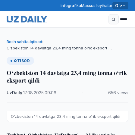
Infografika
Maxsus loyihalar
O'z
Bosh sahifa
Iqtisod
›
›
O‘zbekiston 14 davlatga 23,4 ming tonna o‘rik eksport …
IQTISOD
O‘zbekiston 14 davlatga 23,4 ming tonna o‘rik
eksport qildi
UzDaily
·
17.08.2025
·
09:06
·
656 views
O‘zbekiston 14 davlatga 23,4 ming tonna o‘rik eksport qildi
Toshkent, O‘zbekiston (UzDaily.uz) —
Milliy statistika