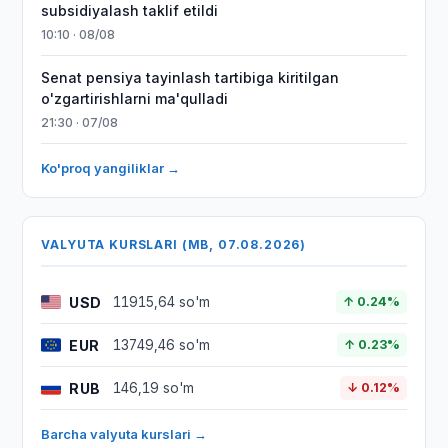
subsidiyalash taklif etildi
10:10 · 08/08
Senat pensiya tayinlash tartibiga kiritilgan
o'zgartirishlarni ma'qulladi
21:30 · 07/08
Ko'proq yangiliklar →
VALYUTA KURSLARI (MB, 07.08.2026)
USD
11915,64 so'm
↑ 0.24%
EUR
13749,46 so'm
↑ 0.23%
RUB
146,19 so'm
↓ 0.12%
Barcha valyuta kurslari →