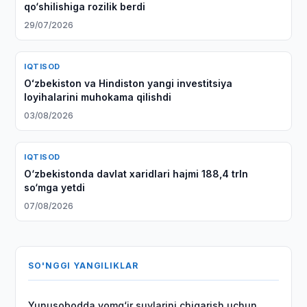
qo‘shilishiga rozilik berdi
29/07/2026
IQTISOD
Oʻzbekiston va Hindiston yangi investitsiya
loyihalarini muhokama qilishdi
03/08/2026
IQTISOD
O‘zbekistonda davlat xaridlari hajmi 188,4 trln
so‘mga yetdi
07/08/2026
SO'NGGI YANGILIKLAR
Yunusobodda yomg‘ir suvlarini chiqarish uchun