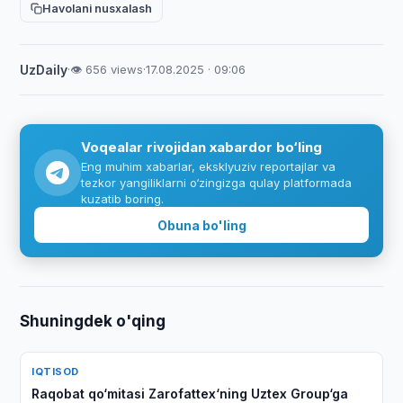
Havolani nusxalash
UzDaily
·
👁 656 views
·
17.08.2025 · 09:06
Voqealar rivojidan xabardor bo‘ling
Eng muhim xabarlar, eksklyuziv reportajlar va
tezkor yangiliklarni o‘zingizga qulay platformada
kuzatib boring.
Obuna bo'ling
Shuningdek o'qing
IQTISOD
Raqobat qo‘mitasi Zarofattex‘ning Uztex Group‘ga