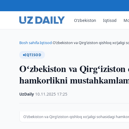
O‘zbekiston
Iqtisod
Mo
Bosh sahifa
Iqtisod
Oʻzbekiston va Qirgʻiziston qishloq xoʻjali
›
›
IQTISOD
Oʻzbekiston va Qirgʻiziston 
hamkorlikni mustahkamla
UzDaily
·
10.11.2025
·
17:25
Oʻzbekiston va Qirgʻiziston qishloq xoʻjaligi sohasidagi ha