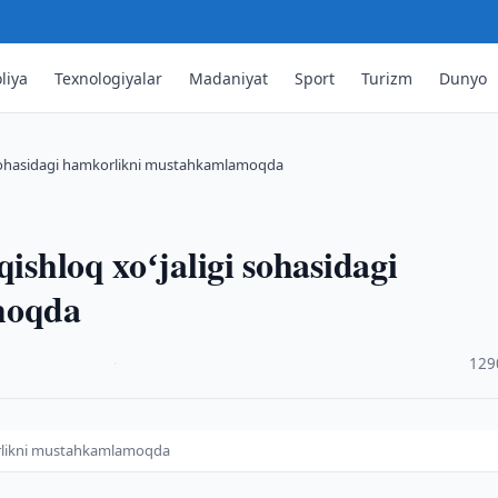
liya
Texnologiyalar
Madaniyat
Sport
Turizm
Dunyo
gi sohasidagi hamkorlikni mustahkamlamoqda
qishloq xoʻjaligi sohasidagi
moqda
·
129
mkorlikni mustahkamlamoqda