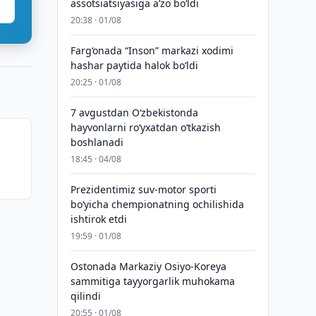
assotsiatsiyasiga aʼzo bo‘ldi
20:38 · 01/08
Farg‘onada “Inson” markazi xodimi
hashar paytida halok bo‘ldi
20:25 · 01/08
7 avgustdan O‘zbekistonda
hayvonlarni ro‘yxatdan o‘tkazish
boshlanadi
18:45 · 04/08
Prezidentimiz suv-motor sporti
bo‘yicha chempionatning ochilishida
ishtirok etdi
19:59 · 01/08
Ostonada Markaziy Osiyo-Koreya
sammitiga tayyorgarlik muhokama
qilindi
20:55 · 01/08