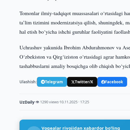
Tomonlar ilmiy-tadqiqot muassasalari o‘rtasidagi ha
ta’lim tizimini modernizatsiya qilish, shuningdek,
hal etish bo‘yicha ishchi guruhlar faoliyatini faollash
Uchrashuv yakunida Ibrohim Abdurahmonov va Asel 
O‘zbekiston va Qirg‘iziston o‘rtasidagi agrar hamko
tashabbuslarni amaliy bosqichga olib chiqish bo‘yicha
Ulashish:
Telegram
Twitter/X
Facebook
UzDaily
·
👁 1290 views
·
10.11.2025 · 17:25
Voqealar rivojidan xabardor bo‘ling