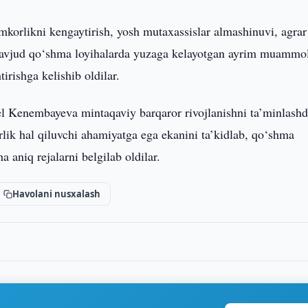
mkorlikni kengaytirish, yosh mutaxassislar almashinuvi, agrar
 mavjud qo‘shma loyihalarda yuzaga kelayotgan ayrim muammo
tirishga kelishib oldilar.
Kenembayeva mintaqaviy barqaror rivojlanishni ta’minlash
rlik hal qiluvchi ahamiyatga ega ekanini ta’kidlab, qo‘shma
 aniq rejalarni belgilab oldilar.
Havolani nusxalash