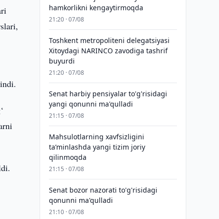
hamkorlikni kengaytirmoqda
ri
21:20 · 07/08
slari,
Toshkent metropoliteni delegatsiyasi
Xitoydagi NARINCO zavodiga tashrif
buyurdi
21:20 · 07/08
indi.
Senat harbiy pensiyalar to'g'risidagi
yangi qonunni ma'qulladi
‘
21:15 · 07/08
arni
Mahsulotlarning xavfsizligini
taʼminlashda yangi tizim joriy
qilinmoqda
di.
21:15 · 07/08
Senat bozor nazorati to'g'risidagi
qonunni ma'qulladi
21:10 · 07/08