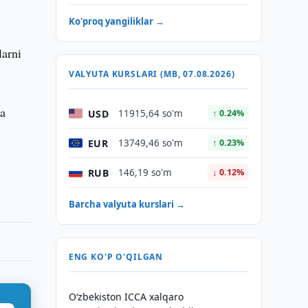
Ko'proq yangiliklar →
larni
VALYUTA KURSLARI (MB, 07.08.2026)
da
USD
11915,64 so'm
↑ 0.24%
EUR
13749,46 so'm
↑ 0.23%
RUB
146,19 so'm
↓ 0.12%
Barcha valyuta kurslari →
ENG KO'P O'QILGAN
O‘zbekiston ICCA xalqaro