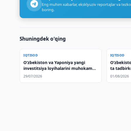
Eng muhim xabarlar, eksklyuziv reportajlar va tezko
boring.
Shuningdek o'qing
IQTISOD
IQTISOD
Oʻzbekiston va Yaponiya yangi
O‘zbekist
investitsiya loyihalarini muhokama
ta tadbirk
qilishdi
keladi
29/07/2026
01/08/2026