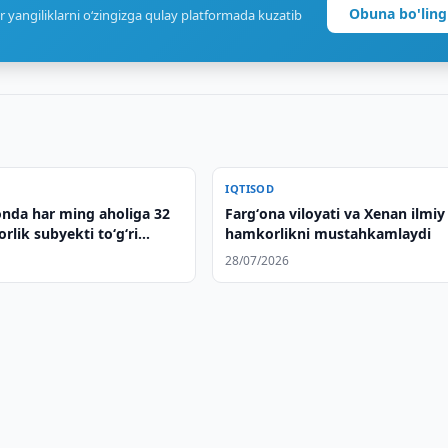
Obuna bo'ling
r yangiliklarni o‘zingizga qulay platformada kuzatib
IQTISOD
onda har ming aholiga 32
Fargʻona viloyati va Xenan ilmiy
orlik subyekti to‘g‘ri
hamkorlikni mustahkamlaydi
28/07/2026