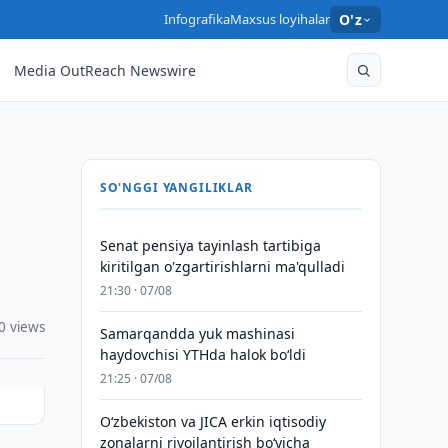
Infografika
Maxsus loyihalar
O'z
Media OutReach Newswire
SO'NGGI YANGILIKLAR
Senat pensiya tayinlash tartibiga
kiritilgan o'zgartirishlarni ma'qulladi
21:30 · 07/08
0 views
Samarqandda yuk mashinasi
haydovchisi YTHda halok bo‘ldi
21:25 · 07/08
Oʻzbekiston va JICA erkin iqtisodiy
zonalarni rivojlantirish boʻyicha