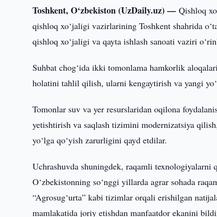
Toshkent, O‘zbekiston (UzDaily.uz) —
Qishloq xo
qishloq xo‘jaligi vazirlarining Toshkent shahrida o‘t
qishloq xo‘jaligi va qayta ishlash sanoati vaziri o‘
Suhbat chog‘ida ikki tomonlama hamkorlik aloqalarin
holatini tahlil qilish, ularni kengaytirish va yangi 
Tomonlar suv va yer resurslaridan oqilona foydalanis
yetishtirish va saqlash tizimini modernizatsiya qilis
yo‘lga qo‘yish zarurligini qayd etdilar.
Uchrashuvda shuningdek, raqamli texnologiyalarni qis
O‘zbekistonning so‘nggi yillarda agrar sohada raqam
“Agrosug‘urta” kabi tizimlar orqali erishilgan natija
mamlakatida joriy etishdan manfaatdor ekanini bildi