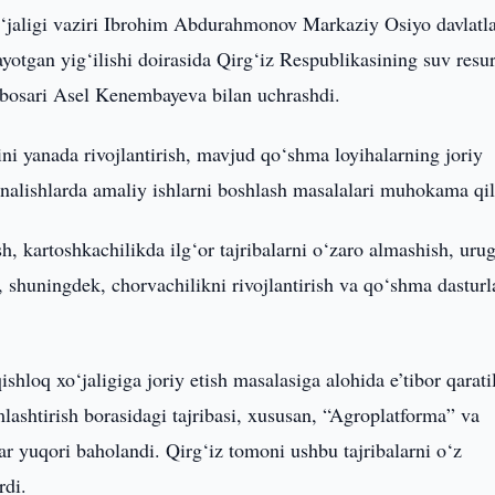
‘jaligi vaziri Ibrohim Abdurahmonov Markaziy Osiyo davlatla
ayotgan yig‘ilishi doirasida Qirg‘iz Respublikasining suv resur
rinbosari Asel Kenembayeva bilan uchrashdi.
i yanada rivojlantirish, mavjud qo‘shma loyihalarning joriy
yo‘nalishlarda amaliy ishlarni boshlash masalalari muhokama qil
h, kartoshkachilikda ilg‘or tajribalarni o‘zaro almashish, urug
h, shuningdek, chorvachilikni rivojlantirish va qo‘shma dasturl
hloq xo‘jaligiga joriy etish masalasiga alohida e’tibor qaratil
lashtirish borasidagi tajribasi, xususan, “Agroplatforma” va
lar yuqori baholandi. Qirg‘iz tomoni ushbu tajribalarni o‘z
rdi.