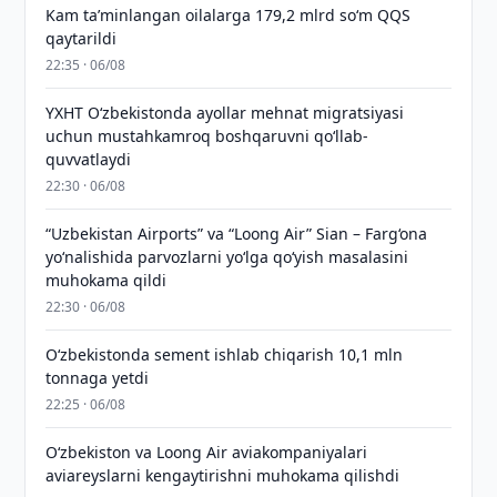
Kam taʼminlangan oilalarga 179,2 mlrd so‘m QQS
qaytarildi
22:35 · 06/08
YXHT O‘zbekistonda ayollar mehnat migratsiyasi
uchun mustahkamroq boshqaruvni qo‘llab-
quvvatlaydi
22:30 · 06/08
“Uzbekistan Airports” va “Loong Air” Sian – Farg‘ona
yo‘nalishida parvozlarni yo‘lga qo‘yish masalasini
muhokama qildi
22:30 · 06/08
O‘zbekistonda sement ishlab chiqarish 10,1 mln
tonnaga yetdi
22:25 · 06/08
Oʻzbekiston va Loong Air aviakompaniyalari
aviareyslarni kengaytirishni muhokama qilishdi