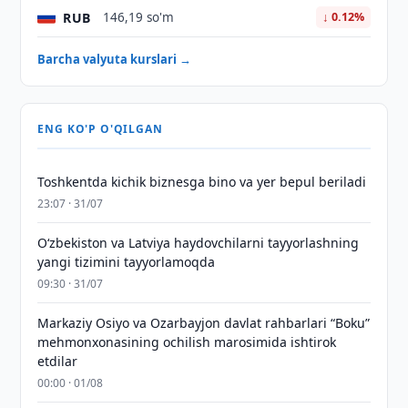
RUB
146,19 so'm
↓ 0.12%
Barcha valyuta kurslari →
ENG KO'P O'QILGAN
Toshkentda kichik biznesga bino va yer bepul beriladi
23:07 · 31/07
Oʻzbekiston va Latviya haydovchilarni tayyorlashning
yangi tizimini tayyorlamoqda
09:30 · 31/07
Markaziy Osiyo va Ozarbayjon davlat rahbarlari “Boku”
mehmonxonasining ochilish marosimida ishtirok
etdilar
00:00 · 01/08