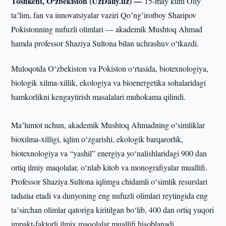
Toshkent, O‘zbekiston (UzDaily.uz) —
15-may kuni Oliy
taʼlim, fan va innovatsiyalar vaziri Qoʼngʼirotboy Sharipov
Pokistonning nufuzli olimlari — akademik Mushtoq Ahmad
hamda professor Shaziya Sultona bilan uchrashuv oʻtkazdi.
Muloqotda Oʻzbekiston va Pokiston oʻrtasida, biotexnologiya,
biologik xilma-xillik, ekologiya va bioenergetika sohalaridagi
hamkorlikni kengaytirish masalalari muhokama qilindi.
Maʼlumot uchun, akademik Mushtoq Ahmadning oʻsimliklar
bioxilma-xilligi, iqlim oʻzgarishi, ekologik barqarorlik,
biotexnologiya va “yashil” energiya yoʻnalishlaridagi 900 dan
ortiq ilmiy maqolalar, oʻnlab kitob va monografiyalar muallifi.
Professor Shaziya Sultona iqlimga chidamli oʻsimlik resurslari
tadыiы etadi va dunyoning eng nufuzli olimlari reytingida eng
taʼsirchan olimlar qatoriga kiritilgan boʻlib, 400 dan ortiq yuqori
impakt-faktorli ilmiy maqolalar muallifi hisoblanadi.