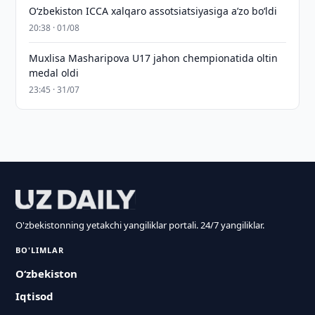
O‘zbekiston ICCA xalqaro assotsiatsiyasiga aʼzo bo‘ldi
20:38 · 01/08
Muxlisa Masharipova U17 jahon chempionatida oltin
medal oldi
23:45 · 31/07
O'zbekistonning yetakchi yangiliklar portali. 24/7 yangiliklar.
BO'LIMLAR
O‘zbekiston
Iqtisod