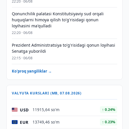
22:20 · 06/08
Qonunchilik palatasi Konstitutsiyaviy sud orqali
huquqlarni himoya qilish to'g'risidagi qonun
loyihasini ma'qulladi
22:20 · 06/08
Prezident Administratsiya to'g'risidagi qonun loyihasi
Senatga yuborildi
22:15 · 06/08
Ko'proq yangiliklar →
VALYUTA KURSLARI (MB, 07.08.2026)
USD
11915,64 so'm
↑ 0.24%
EUR
13749,46 so'm
↑ 0.23%