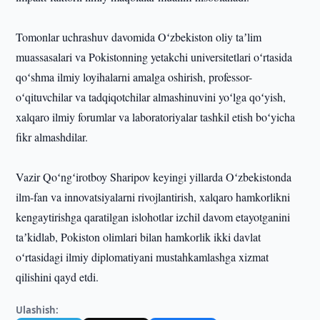
Tomonlar uchrashuv davomida Oʻzbekiston oliy taʼlim
muassasalari va Pokistonning yetakchi universitetlari oʻrtasida
qoʻshma ilmiy loyihalarni amalga oshirish, professor-
oʻqituvchilar va tadqiqotchilar almashinuvini yoʻlga qoʻyish,
xalqaro ilmiy forumlar va laboratoriyalar tashkil etish boʻyicha
fikr almashdilar.
Vazir Qoʻngʻirotboy Sharipov keyingi yillarda Oʻzbekistonda
ilm-fan va innovatsiyalarni rivojlantirish, xalqaro hamkorlikni
kengaytirishga qaratilgan islohotlar izchil davom etayotganini
taʼkidlab, Pokiston olimlari bilan hamkorlik ikki davlat
oʻrtasidagi ilmiy diplomatiyani mustahkamlashga xizmat
qilishini qayd etdi.
Ulashish: