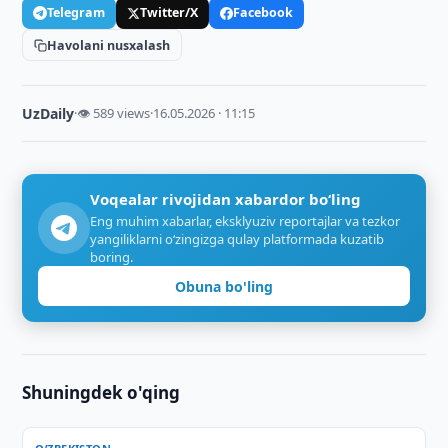
Telegram
Twitter/X
Facebook
Havolani nusxalash
UzDaily
·
👁 589 views
·
16.05.2026 · 11:15
Voqealar rivojidan xabardor bo‘ling
Eng muhim xabarlar, eksklyuziv reportajlar va tezkor
yangiliklarni o‘zingizga qulay platformada kuzatib
boring.
Obuna bo'ling
Shuningdek o'qing