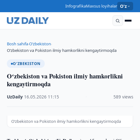
Infografika
Maxsus loyihalar
O'z
Bosh sahifa
O‘zbekiston
›
›
Oʻzbekiston va Pokiston ilmiy hamkorlikni kengaytirmoqda
O‘ZBEKISTON
Oʻzbekiston va Pokiston ilmiy hamkorlikni
kengaytirmoqda
UzDaily
·
16.05.2026
·
11:15
·
589 views
Oʻzbekiston va Pokiston ilmiy hamkorlikni kengaytirmoqda