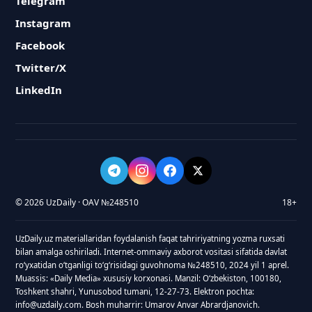
Telegram
Instagram
Facebook
Twitter/X
LinkedIn
© 2026 UzDaily · OAV №248510
18+
UzDaily.uz materiallaridan foydalanish faqat tahririyatning yozma ruxsati
bilan amalga oshiriladi. Internet-ommaviy axborot vositasi sifatida davlat
roʻyxatidan oʻtganligi toʻgʻrisidagi guvohnoma №248510, 2024 yil 1 aprel.
Muassis: «Daily Media» xususiy korxonasi. Manzil: Oʻzbekiston, 100180,
Toshkent shahri, Yunusobod tumani, 12-27-73. Elektron pochta:
info@uzdaily.com. Bosh muharrir: Umarov Anvar Abrardjanovich.