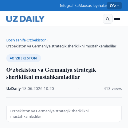
Infografika
Maxsus loyihalar
O'z
Bosh sahifa
O‘zbekiston
›
›
Oʻzbekiston va Germaniya strategik sheriklikni mustahkamladilar
O‘ZBEKISTON
Oʻzbekiston va Germaniya strategik
sheriklikni mustahkamladilar
UzDaily
·
18.06.2026
·
10:20
·
413 views
Oʻzbekiston va Germaniya strategik sheriklikni
mustahkamladilar