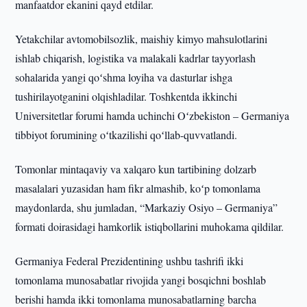
manfaatdor ekanini qayd etdilar.
Yetakchilar avtomobilsozlik, maishiy kimyo mahsulotlarini
ishlab chiqarish, logistika va malakali kadrlar tayyorlash
sohalarida yangi qoʻshma loyiha va dasturlar ishga
tushirilayotganini olqishladilar. Toshkentda ikkinchi
Universitetlar forumi hamda uchinchi Oʻzbekiston – Germaniya
tibbiyot forumining oʻtkazilishi qoʻllab-quvvatlandi.
Tomonlar mintaqaviy va xalqaro kun tartibining dolzarb
masalalari yuzasidan ham fikr almashib, koʻp tomonlama
maydonlarda, shu jumladan, “Markaziy Osiyo – Germaniya”
formati doirasidagi hamkorlik istiqbollarini muhokama qildilar.
Germaniya Federal Prezidentining ushbu tashrifi ikki
tomonlama munosabatlar rivojida yangi bosqichni boshlab
berishi hamda ikki tomonlama munosabatlarning barcha