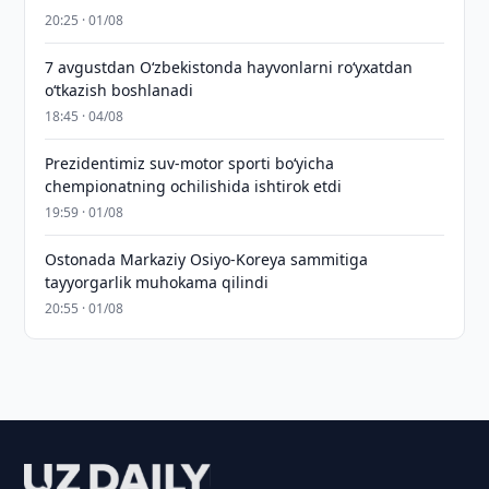
20:25 · 01/08
7 avgustdan O‘zbekistonda hayvonlarni ro‘yxatdan
o‘tkazish boshlanadi
18:45 · 04/08
Prezidentimiz suv-motor sporti bo‘yicha
chempionatning ochilishida ishtirok etdi
19:59 · 01/08
Ostonada Markaziy Osiyo-Koreya sammitiga
tayyorgarlik muhokama qilindi
20:55 · 01/08