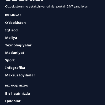
O'zbekistonning yetakchi yangiliklar portali. 24/7 yangiliklar.
BO'LIMLAR
O‘zbekiston
Iqtisod
Moliya
Texnologiyalar
Madaniyat
Sport
Infografika
Maxsus loyihalar
BIZ HAQIMIZDA
Biz haqimizda
Qoidalar