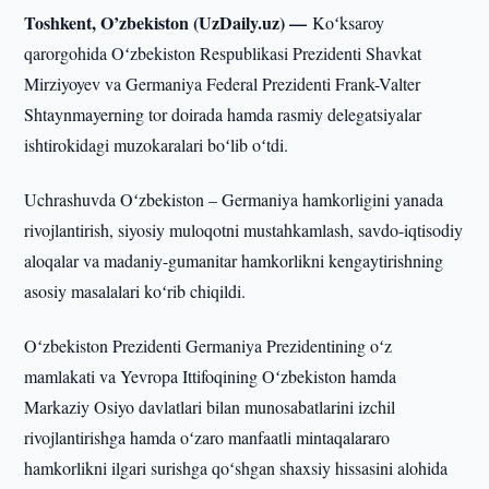
Toshkent, O’zbekiston (UzDaily.uz) —
Koʻksaroy
qarorgohida Oʻzbekiston Respublikasi Prezidenti Shavkat
Mirziyoyev va Germaniya Federal Prezidenti Frank-Valter
Shtaynmayerning tor doirada hamda rasmiy delegatsiyalar
ishtirokidagi muzokaralari boʻlib oʻtdi.
Uchrashuvda Oʻzbekiston – Germaniya hamkorligini yanada
rivojlantirish, siyosiy muloqotni mustahkamlash, savdo-iqtisodiy
aloqalar va madaniy-gumanitar hamkorlikni kengaytirishning
asosiy masalalari koʻrib chiqildi.
Oʻzbekiston Prezidenti Germaniya Prezidentining oʻz
mamlakati va Yevropa Ittifoqining Oʻzbekiston hamda
Markaziy Osiyo davlatlari bilan munosabatlarini izchil
rivojlantirishga hamda oʻzaro manfaatli mintaqalararo
hamkorlikni ilgari surishga qoʻshgan shaxsiy hissasini alohida