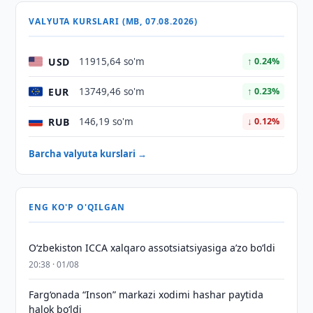
VALYUTA KURSLARI (MB, 07.08.2026)
USD
11915,64 so'm
↑ 0.24%
EUR
13749,46 so'm
↑ 0.23%
RUB
146,19 so'm
↓ 0.12%
Barcha valyuta kurslari →
ENG KO'P O'QILGAN
O‘zbekiston ICCA xalqaro assotsiatsiyasiga aʼzo bo‘ldi
20:38 · 01/08
Farg‘onada “Inson” markazi xodimi hashar paytida
halok bo‘ldi