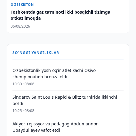
O‘ZBEKISTON
Toshkentda gaz taʼminoti ikki bosqichli tizimga
o‘tkazilmoqda
06/08/2026
SO'NGGI YANGILIKLAR
O‘zbekistonlik yosh og‘ir atletikachi Osiyo
chempionatida bronza oldi
10:30 · 08/08
Sindarov Saint Louis Rapid & Blitz turnirida ikkinchi
bo‘ldi
10:25 · 08/08
Aktyor, rejissyor va pedagog Abdumannon
Ubaydullayev vafot etdi