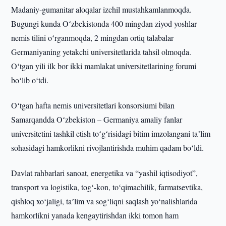
Madaniy-gumanitar aloqalar izchil mustahkamlanmoqda.
Bugungi kunda Oʻzbekistonda 400 mingdan ziyod yoshlar
nemis tilini oʻrganmoqda, 2 mingdan ortiq talabalar
Germaniyaning yetakchi universitetlarida tahsil olmoqda.
Oʻtgan yili ilk bor ikki mamlakat universitetlarining forumi
boʻlib oʻtdi.
Oʻtgan hafta nemis universitetlari konsorsiumi bilan
Samarqandda Oʻzbekiston – Germaniya amaliy fanlar
universitetini tashkil etish toʻgʻrisidagi bitim imzolangani taʼlim
sohasidagi hamkorlikni rivojlantirishda muhim qadam boʻldi.
Davlat rahbarlari sanoat, energetika va “yashil iqtisodiyot”,
transport va logistika, togʻ-kon, toʻqimachilik, farmatsevtika,
qishloq xoʻjaligi, taʼlim va sogʻliqni saqlash yoʻnalishlarida
hamkorlikni yanada kengaytirishdan ikki tomon ham