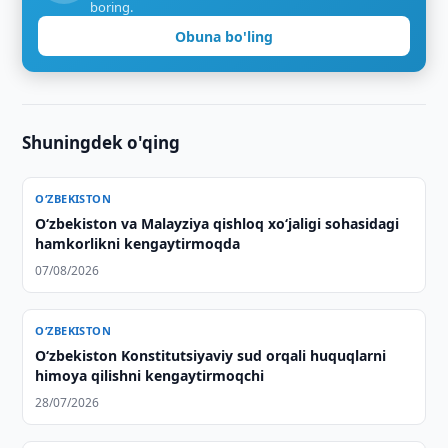
boring.
Obuna bo'ling
Shuningdek o'qing
O‘ZBEKISTON
Oʻzbekiston va Malayziya qishloq xoʻjaligi sohasidagi
hamkorlikni kengaytirmoqda
07/08/2026
O‘ZBEKISTON
Oʻzbekiston Konstitutsiyaviy sud orqali huquqlarni
himoya qilishni kengaytirmoqchi
28/07/2026