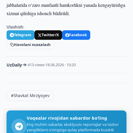
jabhalarida oʻzaro manfaatli hamkorlikni yanada kengaytirishga
xizmat qilishiga ishonch bildirildi.
Ulashish:
Telegram
Twitter/X
Facebook
Havolani nusxalash
UzDaily
·
👁 413 views
·
18.06.2026 · 10:20
#Shavkat Mirziyoyev
Voqealar rivojidan xabardor bo‘ling
Eng muhim xabarlar, eksklyuziv reportajlar va tezkor
yangiliklarni o‘zingizga qulay platformada kuzatib