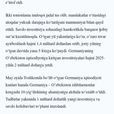
eʼtirof etdi.
Ikki tomonlama muloqot jadal tus olib, mamlakatlar oʻrtasidagi
aloqalar yuksak darajaga koʻtarilgani mamnuniyat bilan qayd
etildi. Savdo-investitsiya sohasidagi hamkorlikda barqaror ijobiy
surʼat kuzatilmoqda. Oʻtgan yil yakunlariga koʻra, oʻzaro tovar
ayirboshlash hajmi 1,4 milliard dollardan ortib, joriy yilning
oʻtgan davrida yana 5 foizga koʻpaydi. Germaniyaning
Oʻzbekiston iqtisodiyotiga kiritgan investitsiyalari hajmi 2025-
yilda 2 milliard dollarga yetdi.
May oyida Toshkentda boʻlib oʻtgan Germaniya iqtisodiyoti
kunlari hamda Germaniya – Oʻzbekiston ishbilarmonlar
kengashi 10-yigʻilishining ahamiyatiga alohida toʻxtalib oʻtildi.
Tadbirlar yakunida 1 milliard dollarlik yangi investitsiya va
savdo kelishuvlari toʻplami imzolandi.