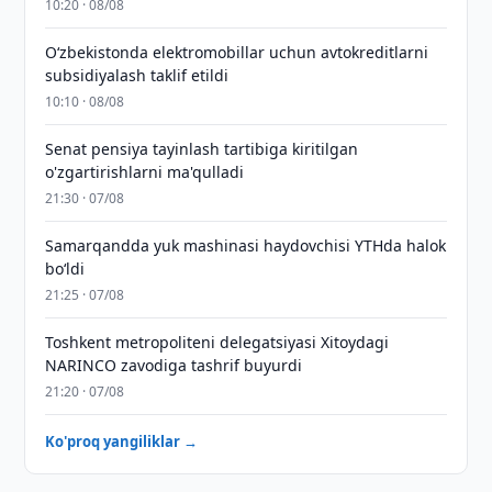
10:20 · 08/08
O‘zbekistonda elektromobillar uchun avtokreditlarni
subsidiyalash taklif etildi
10:10 · 08/08
Senat pensiya tayinlash tartibiga kiritilgan
o'zgartirishlarni ma'qulladi
21:30 · 07/08
Samarqandda yuk mashinasi haydovchisi YTHda halok
bo‘ldi
21:25 · 07/08
Toshkent metropoliteni delegatsiyasi Xitoydagi
NARINCO zavodiga tashrif buyurdi
21:20 · 07/08
Ko'proq yangiliklar →