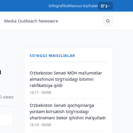
Infografika
Maxsus loyihalar
O'z
Media OutReach Newswire
SO'NGGI YANGILIKLAR
h
Oʻzbekiston Senati MDH maʼlumotlar
almashinuvi toʻgʻrisidagi bitimni
ratifikatsiya qildi
16:11 · 09/08
0 views
Oʻzbekiston Senati qochqinlarga
yordam koʻrsatish toʻgʻrisidagi
shartnomani bekor qilishni maʼqulladi
16:10 · 09/08