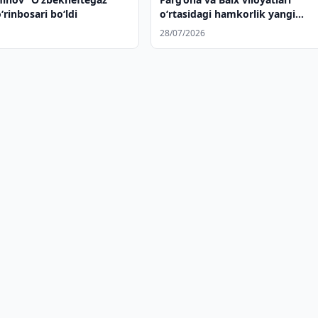
‘rinbosari bo‘ldi
o‘rtasidagi hamkorlik yangi
bosqichga ko‘tarilmoqda
28/07/2026