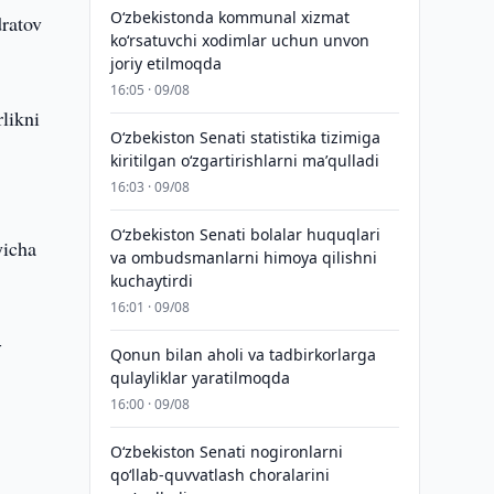
Oʻzbekistonda kommunal xizmat
dratov
koʻrsatuvchi xodimlar uchun unvon
joriy etilmoqda
16:05 · 09/08
likni
Oʻzbekiston Senati statistika tizimiga
kiritilgan oʻzgartirishlarni maʼqulladi
16:03 · 09/08
Oʻzbekiston Senati bolalar huquqlari
yicha
va ombudsmanlarni himoya qilishni
kuchaytirdi
16:01 · 09/08
-
Qonun bilan aholi va tadbirkorlarga
qulayliklar yaratilmoqda
16:00 · 09/08
Oʻzbekiston Senati nogironlarni
y
qoʻllab-quvvatlash choralarini