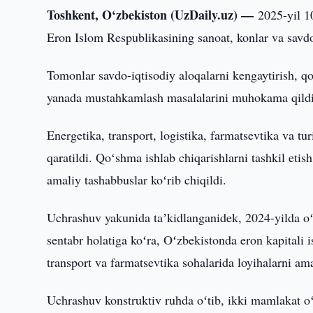
Toshkent, O‘zbekiston (UzDaily.uz) —
2025-yil 1
Eron Islom Respublikasining sanoat, konlar va sav
Tomonlar savdo-iqtisodiy aloqalarni kengaytirish, q
yanada mustahkamlash masalalarini muhokama qildi
Energetika, transport, logistika, farmatsevtika va tu
qaratildi. Qoʻshma ishlab chiqarishlarni tashkil eti
amaliy tashabbuslar koʻrib chiqildi.
Uchrashuv yakunida taʼkidlanganidek, 2024-yilda oʻz
sentabr holatiga koʻra, Oʻzbekistonda eron kapitali i
transport va farmatsevtika sohalarida loyihalarni a
Uchrashuv konstruktiv ruhda oʻtib, ikki mamlakat oʻ