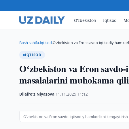
O‘zbekiston
Iqtisod
Mo
Bosh sahifa
Iqtisod
Oʻzbekiston va Eron savdo-iqtisodiy hamkor
›
›
IQTISOD
Oʻzbekiston va Eron savdo-i
masalalarini muhokama qili
Dilafro'z Niyazova
·
11.11.2025
·
11:12
Oʻzbekiston va Eron savdo-iqtisodiy hamkorlikni kengaytirish