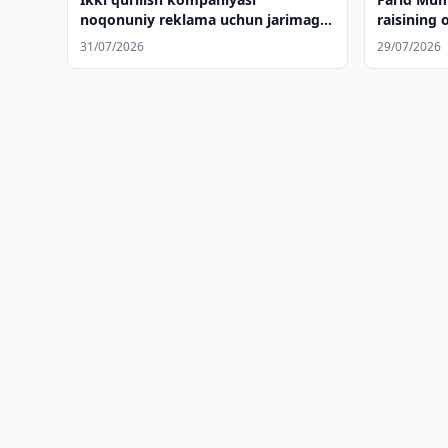
noqonuniy reklama uchun jarimaga
raisining o
tortildi
31/07/2026
29/07/2026