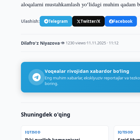
aloqalarni mustahkamlash yoʻlidagi muhim qadam b
Ulashish:
Telegram
Twitter/X
Facebook
Dilafro'z Niyazova
·
👁 1230 views
·
11.11.2025 · 11:12
Voqealar rivojidan xabardor bo‘ling
Eng muhim xabarlar, eksklyuziv reportajlar va tezko
boring.
Shuningdek o'qing
IQTISOD
IQTISOD
Ikki qurilish kompaniyasi
Farid Mum