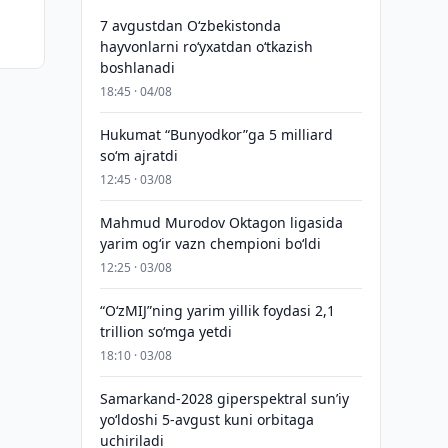
7 avgustdan O‘zbekistonda
hayvonlarni ro‘yxatdan o‘tkazish
boshlanadi
18:45 · 04/08
Hukumat “Bunyodkor”ga 5 milliard
so‘m ajratdi
12:45 · 03/08
Mahmud Murodov Oktagon ligasida
yarim og‘ir vazn chempioni bo‘ldi
12:25 · 03/08
“O‘zMIJ”ning yarim yillik foydasi 2,1
trillion so‘mga yetdi
18:10 · 03/08
Samarkand-2028 giperspektral sun’iy
yo‘ldoshi 5-avgust kuni orbitaga
uchiriladi