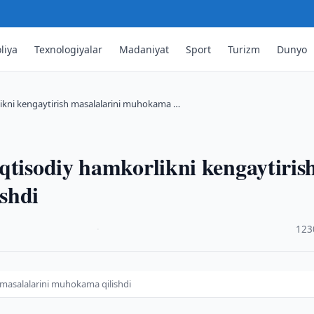
liya
Texnologiyalar
Madaniyat
Sport
Turizm
Dunyo
likni kengaytirish masalalarini muhokama …
qtisodiy hamkorlikni kengaytiris
shdi
·
123
 masalalarini muhokama qilishdi