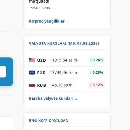
maʼqulladi
15:56 · 09/08
Ko'proq yangiliklar →
VALYUTA KURSLARI (MB, 07.08.2026)
USD
11915,64 so'm
↑ 0.24%
EUR
13749,46 so'm
↑ 0.23%
RUB
146,19 so'm
↓ 0.12%
Barcha valyuta kurslari →
ENG KO'P O'QILGAN