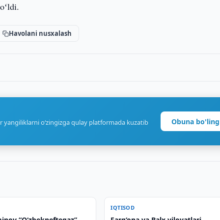
oʻldi.
Havolani nusxalash
Obuna bo'ling
r yangiliklarni o‘zingizga qulay platformada kuzatib
IQTISOD
inov “O‘zbekneftegaz”
Farg‘ona va Balx viloyatlari