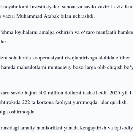
0-noyabr kuni Investitsiyalar, sanoat va savdo vaziri Laziz Ku
do vaziri Muhammad Atabak bilan uchrashdi.
oʻshma loyihalarni amalga oshirish va oʻzaro manfaatli hamkor
lar.
rizm sohalarida kooperatsiyani rivojlantirishga alohida eʼtibor
sh hamda mahsulotlarni mintaqaviy bozorlarga olib chiqish boʻ
aro savdo hajmi 500 million dollarni tashkil etdi. 2025-yil 1
shtirokida 222 ta korxona faoliyat yuritmoqda, ular qurilish,
malga oshirmoqda.
rtasidagi amaliy hamkorlikni yanada kengaytirish va iqtisodi