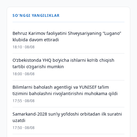
SO'NGGI YANGILIKLAR
Behruz Karimov faoliyatini Shveysariyaning “Lugano”
klubida davom ettiradi
18:10 · 08/08
O‘zbekistonda YHQ bo‘yicha ishlarni ko‘rib chiqish
tartibi o‘zgarishi mumkin
18:00 · 08/08
Bilimlarni baholash agentligi va YUNISEF taʼlim
tizimini baholashni rivojlantirishni muhokama qildi
17:55 · 08/08
Samarkand-2028 sunʼiy yo‘ldoshi orbitadan ilk suratni
uzatdi
17:50 · 08/08