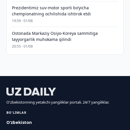
Prezidentimiz suv-motor sporti bo‘yicha
chempionatning ochilishida ishtirok etdi
19:59 · 01/08
Ostonada Markaziy Osiyo-Koreya sammitiga
tayyorgarlik muhokama qilindi
20:55 · 01/08
O'zbekistonning yetakchi yangiliklar portali. 24/7 yangiliklar.
BO'LIMLAR
O‘zbekiston