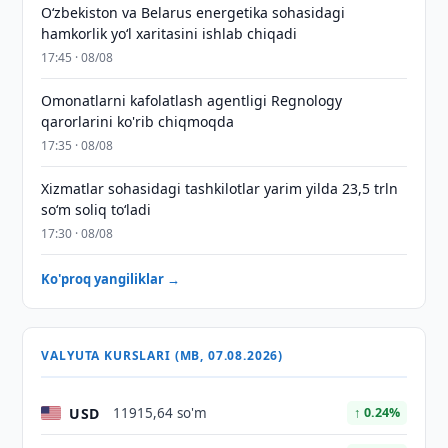
Oʻzbekiston va Belarus energetika sohasidagi
hamkorlik yoʻl xaritasini ishlab chiqadi
17:45 · 08/08
Omonatlarni kafolatlash agentligi Regnology
qarorlarini ko'rib chiqmoqda
17:35 · 08/08
Xizmatlar sohasidagi tashkilotlar yarim yilda 23,5 trln
so‘m soliq to‘ladi
17:30 · 08/08
Ko'proq yangiliklar →
VALYUTA KURSLARI (MB, 07.08.2026)
USD
11915,64 so'm
↑ 0.24%