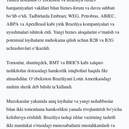
hamjamiyatlari vakillari bilan biznes-forum va davra suhbati
boʻlib oʻtdi. Tadbirlarda Embraer, WEG, Petrobras, ABIEC,
ABPA va ApexBrasil kabi yirik Braziliya kompaniyalari va
uyushmalari ishtirok etdi. Yangi biznes aloqalarini oʻrnatish va
potentsial loyihalarni muhokama qilish uchun B2B va B2G
uchrashuvlari oʻtkazildi.
Tomonlar, shuningdek, BMT va BRICS kabi xalqaro
tashkilotlar doirasidagi hamkorlik istiqbollari haqida fikr
almashdilar. Oʻzbekiston Braziliyani Lotin Amerikasidagi
muhim sherik deb bilishi taʼkidlandi.
Muzokaralar yakunida aniq loyihalar va yangi tashabbuslar
bilan ikki tomonlama hamkorlikni yanada rivojlantirish bo'yicha
kelishuvga erishildi. Braziliya tashqi ishlar vazirining tashrifi
ikki mamlakat o'rtasidagi munosabatlarni mustahkamlash va