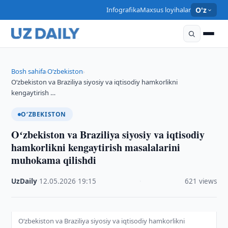
Infografika
Maxsus loyihalar
O'z
Bosh sahifa
O‘zbekiston
›
›
Oʻzbekiston va Braziliya siyosiy va iqtisodiy hamkorlikni
kengaytirish …
O‘ZBEKISTON
Oʻzbekiston va Braziliya siyosiy va iqtisodiy
hamkorlikni kengaytirish masalalarini
muhokama qilishdi
UzDaily
·
12.05.2026
·
19:15
·
621 views
Oʻzbekiston va Braziliya siyosiy va iqtisodiy hamkorlikni