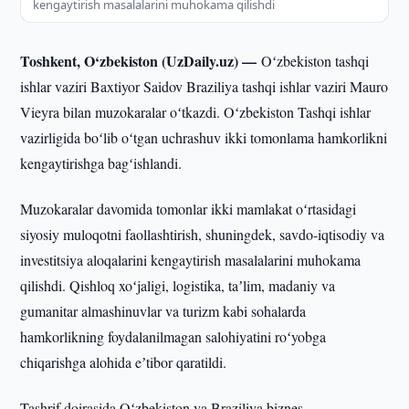
kengaytirish masalalarini muhokama qilishdi
Toshkent, O‘zbekiston (UzDaily.uz) —
Oʻzbekiston tashqi
ishlar vaziri Baxtiyor Saidov Braziliya tashqi ishlar vaziri Mauro
Vieyra bilan muzokaralar oʻtkazdi. Oʻzbekiston Tashqi ishlar
vazirligida boʻlib oʻtgan uchrashuv ikki tomonlama hamkorlikni
kengaytirishga bagʻishlandi.
Muzokaralar davomida tomonlar ikki mamlakat oʻrtasidagi
siyosiy muloqotni faollashtirish, shuningdek, savdo-iqtisodiy va
investitsiya aloqalarini kengaytirish masalalarini muhokama
qilishdi. Qishloq xoʻjaligi, logistika, taʼlim, madaniy va
gumanitar almashinuvlar va turizm kabi sohalarda
hamkorlikning foydalanilmagan salohiyatini roʻyobga
chiqarishga alohida eʼtibor qaratildi.
Tashrif doirasida Oʻzbekiston va Braziliya biznes