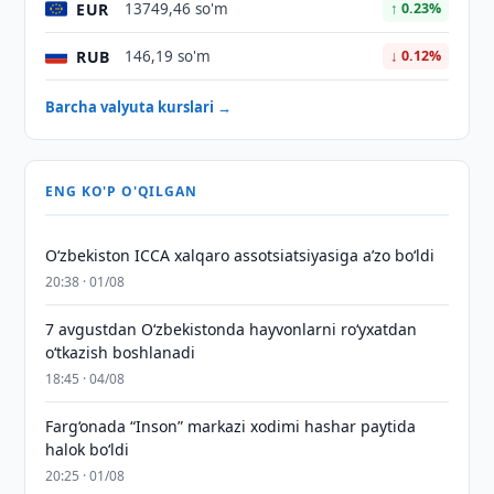
EUR
13749,46 so'm
↑ 0.23%
RUB
146,19 so'm
↓ 0.12%
Barcha valyuta kurslari →
ENG KO'P O'QILGAN
O‘zbekiston ICCA xalqaro assotsiatsiyasiga aʼzo bo‘ldi
20:38 · 01/08
7 avgustdan O‘zbekistonda hayvonlarni ro‘yxatdan
o‘tkazish boshlanadi
18:45 · 04/08
Farg‘onada “Inson” markazi xodimi hashar paytida
halok bo‘ldi
20:25 · 01/08