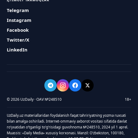
Telegram
Instagram
Facebook
Twitter/X
LinkedIn
© 2026 UzDaily · OAV №248510
18+
UzDaily.uz materiallaridan foydalanish faqat tahririyatning yozma ruxsati
bilan amalga oshiriladi. Internet-ommaviy axborot vositasi sifatida davlat
roʻyxatidan oʻtganligi toʻgʻrisidagi guvohnoma №248510, 2024 yil 1 aprel.
Muassis: «Daily Media» xususiy korxonasi. Manzil: Oʻzbekiston, 100180,