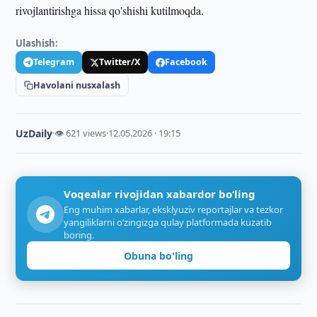
rivojlantirishga hissa qo'shishi kutilmoqda.
Ulashish:
Telegram
Twitter/X
Facebook
Havolani nusxalash
UzDaily
·
👁 621 views
·
12.05.2026 · 19:15
Voqealar rivojidan xabardor bo‘ling
Eng muhim xabarlar, eksklyuziv reportajlar va tezkor
yangiliklarni o‘zingizga qulay platformada kuzatib
boring.
Obuna bo'ling