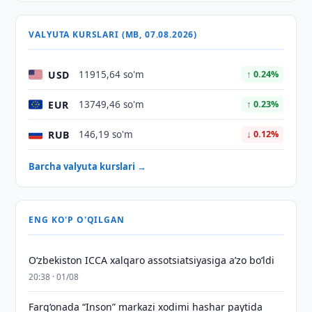
VALYUTA KURSLARI (MB, 07.08.2026)
USD
11915,64 so'm
↑ 0.24%
EUR
13749,46 so'm
↑ 0.23%
RUB
146,19 so'm
↓ 0.12%
Barcha valyuta kurslari →
ENG KO'P O'QILGAN
O‘zbekiston ICCA xalqaro assotsiatsiyasiga aʼzo bo‘ldi
20:38 · 01/08
Farg‘onada “Inson” markazi xodimi hashar paytida