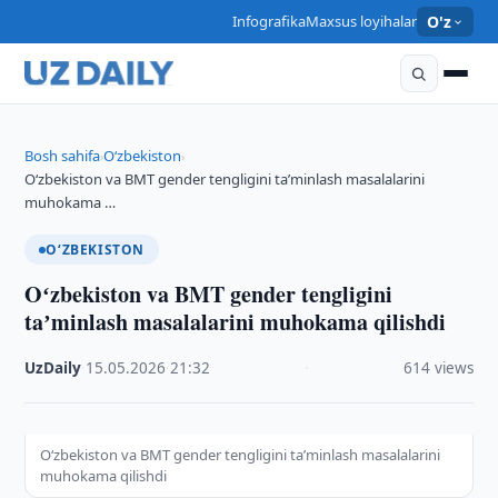
Infografika
Maxsus loyihalar
O'z
Bosh sahifa
O‘zbekiston
›
›
Oʻzbekiston va BMT gender tengligini taʼminlash masalalarini
muhokama …
O‘ZBEKISTON
Oʻzbekiston va BMT gender tengligini
taʼminlash masalalarini muhokama qilishdi
UzDaily
·
15.05.2026
·
21:32
·
614 views
Oʻzbekiston va BMT gender tengligini taʼminlash masalalarini
muhokama qilishdi