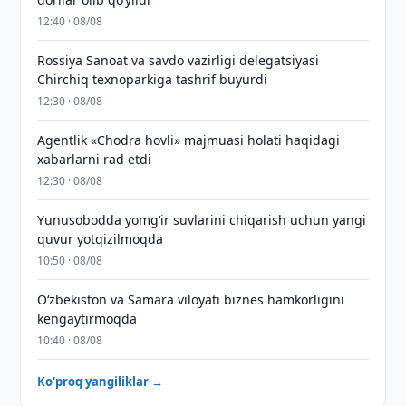
12:40 · 08/08
Rossiya Sanoat va savdo vazirligi delegatsiyasi
Chirchiq texnoparkiga tashrif buyurdi
12:30 · 08/08
Agentlik «Chodra hovli» majmuasi holati haqidagi
xabarlarni rad etdi
12:30 · 08/08
Yunusobodda yomg‘ir suvlarini chiqarish uchun yangi
quvur yotqizilmoqda
10:50 · 08/08
Oʻzbekiston va Samara viloyati biznes hamkorligini
kengaytirmoqda
10:40 · 08/08
Ko'proq yangiliklar →