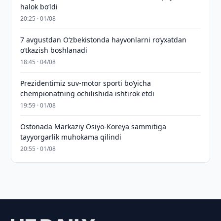
halok bo‘ldi
20:25 · 01/08
7 avgustdan O‘zbekistonda hayvonlarni ro‘yxatdan
o‘tkazish boshlanadi
18:45 · 04/08
Prezidentimiz suv-motor sporti bo‘yicha
chempionatning ochilishida ishtirok etdi
19:59 · 01/08
Ostonada Markaziy Osiyo-Koreya sammitiga
tayyorgarlik muhokama qilindi
20:55 · 01/08