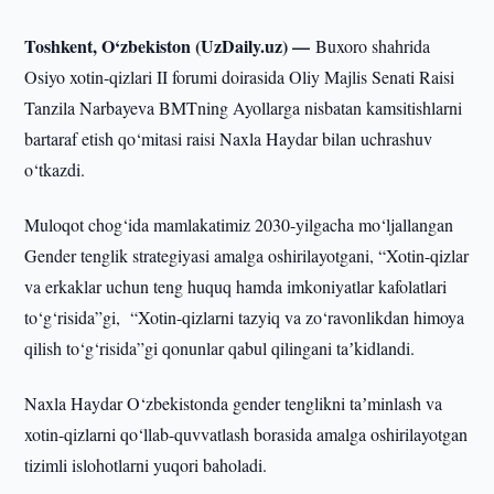
Toshkent, O‘zbekiston (UzDaily.uz) —
Buxoro shahrida
Osiyo xotin-qizlari II forumi doirasida Oliy Majlis Senati Raisi
Tanzila Narbayeva BMTning Ayollarga nisbatan kamsitishlarni
bartaraf etish qo‘mitasi raisi Naxla Haydar bilan uchrashuv
o‘tkazdi.
Muloqot chog‘ida mamlakatimiz 2030-yilgacha mo‘ljallangan
Gender tenglik strategiyasi amalga oshirilayotgani, “Xotin-qizlar
va erkaklar uchun teng huquq hamda imkoniyatlar kafolatlari
to‘g‘risida”gi, “Xotin-qizlarni tazyiq va zo‘ravonlikdan himoya
qilish to‘g‘risida”gi qonunlar qabul qilingani taʼkidlandi.
Naxla Haydar O‘zbekistonda gender tenglikni taʼminlash va
xotin-qizlarni qo‘llab-quvvatlash borasida amalga oshirilayotgan
tizimli islohotlarni yuqori baholadi.