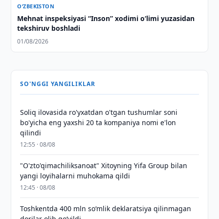
O‘ZBEKISTON
Mehnat inspeksiyasi “Inson” xodimi o‘limi yuzasidan
tekshiruv boshladi
01/08/2026
SO'NGGI YANGILIKLAR
Soliq ilovasida ro'yxatdan o'tgan tushumlar soni
bo'yicha eng yaxshi 20 ta kompaniya nomi e'lon
qilindi
12:55 · 08/08
"O'zto'qimachiliksanoat" Xitoyning Yifa Group bilan
yangi loyihalarni muhokama qildi
12:45 · 08/08
Toshkentda 400 mln so‘mlik deklaratsiya qilinmagan
dorilar olib qo‘yildi