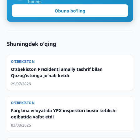
boring.
Obuna bo'ling
Shuningdek o'qing
O‘ZBEKISTON
Oʻzbekiston Prezidenti amaliy tashrif bilan
Qozogʻistonga joʻnab ketdi
29/07/2026
O‘ZBEKISTON
Farg‘ona viloyatida YPX inspektori bosib ketilishi
oqibatida vafot etdi
03/08/2026