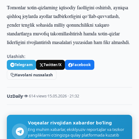
Tomonlar xotin-qizlarning iqtisodiy faolligini oshirish, ayniqsa
qishloq joylarda ayollar tadbirkorligini qo‘llab-quvvatlash,
gender tenglik sohasida milliy qonunchilikni xalqaro
standartlarga muvofiq takomillashtirish hamda xotin-qizlar
liderligini rivojlantirish masalalari yuzasidan ham fikr almashdi.
Ulashish:
Telegram
Twitter/X
Facebook
Havolani nusxalash
UzDaily
·
👁 614 views
·
15.05.2026 · 21:32
Voqealar rivojidan xabardor bo‘ling
Eng muhim xabarlar, eksklyuziv reportajlar va tezkor
yangiliklarni o‘zingizga qulay platformada kuzatib