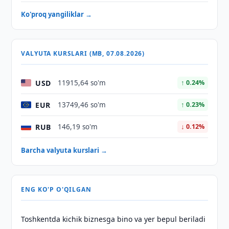
Ko'proq yangiliklar →
VALYUTA KURSLARI (MB, 07.08.2026)
USD
11915,64 so'm
↑ 0.24%
EUR
13749,46 so'm
↑ 0.23%
RUB
146,19 so'm
↓ 0.12%
Barcha valyuta kurslari →
ENG KO'P O'QILGAN
Toshkentda kichik biznesga bino va yer bepul beriladi