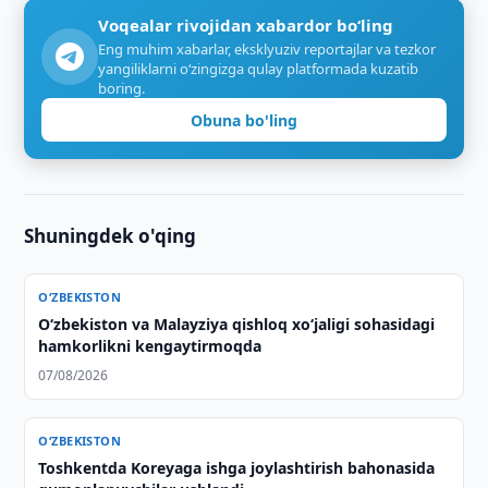
Voqealar rivojidan xabardor bo‘ling
Eng muhim xabarlar, eksklyuziv reportajlar va tezkor
yangiliklarni o‘zingizga qulay platformada kuzatib
boring.
Obuna bo'ling
Shuningdek o'qing
O‘ZBEKISTON
Oʻzbekiston va Malayziya qishloq xoʻjaligi sohasidagi
hamkorlikni kengaytirmoqda
07/08/2026
O‘ZBEKISTON
Toshkentda Koreyaga ishga joylashtirish bahonasida