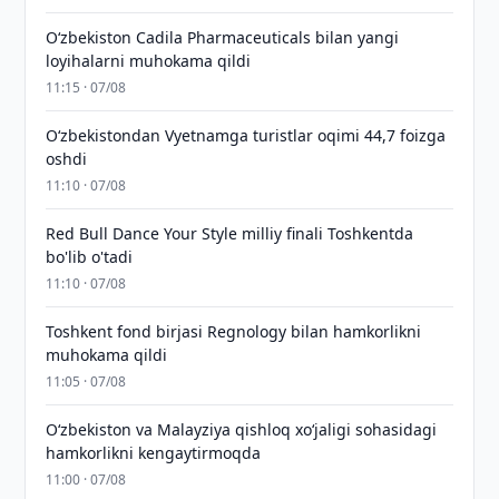
Oʻzbekiston Cadila Pharmaceuticals bilan yangi
loyihalarni muhokama qildi
11:15 · 07/08
O‘zbekistondan Vyetnamga turistlar oqimi 44,7 foizga
oshdi
11:10 · 07/08
Red Bull Dance Your Style milliy finali Toshkentda
bo'lib o'tadi
11:10 · 07/08
Toshkent fond birjasi Regnology bilan hamkorlikni
muhokama qildi
11:05 · 07/08
Oʻzbekiston va Malayziya qishloq xoʻjaligi sohasidagi
hamkorlikni kengaytirmoqda
11:00 · 07/08