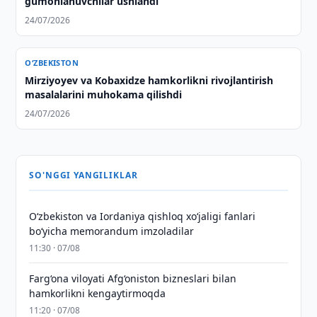
gumonlanuvchilar ushlandi
24/07/2026
O‘ZBEKISTON
Mirziyoyev va Kobaxidze hamkorlikni rivojlantirish
masalalarini muhokama qilishdi
24/07/2026
SO'NGGI YANGILIKLAR
Oʻzbekiston va Iordaniya qishloq xoʻjaligi fanlari
boʻyicha memorandum imzoladilar
11:30 · 07/08
Farg‘ona viloyati Afg‘oniston bizneslari bilan
hamkorlikni kengaytirmoqda
11:20 · 07/08