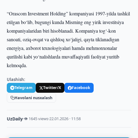
“Orascom Investment Holding” kompaniyasi 1997-yilda tashkil
etilgan bo‘lib, bugungi kunda Misrning eng yirik investitsiya
kompaniyalaridan biri hisoblanadi. Kompaniya tog‘-kon
sanoati, oziq-ovqat va qishloq xo‘jaligi, qayta tiklanadigan
energiya, axborot texnologiyalari hamda mehmonxonalar
qurilishi kabi yo‘nalishlarda muvaffaqiyatli faoliyat yuritib
kelmoqda.
Ulashish:
Telegram
Twitter/X
Facebook
Havolani nusxalash
UzDaily
·
👁 1645 views
·
22.01.2026 · 11:58