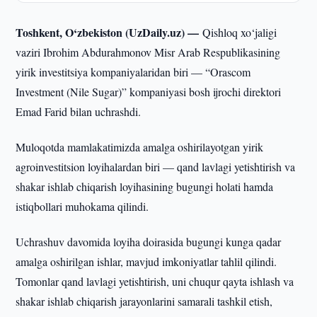
Toshkent, O‘zbekiston (UzDaily.uz) —
Qishloq xo‘jaligi
vaziri Ibrohim Abdurahmonov Misr Arab Respublikasining
yirik investitsiya kompaniyalaridan biri — “Orascom
Investment (Nile Sugar)” kompaniyasi bosh ijrochi direktori
Emad Farid bilan uchrashdi.
Muloqotda mamlakatimizda amalga oshirilayotgan yirik
agroinvestitsion loyihalardan biri — qand lavlagi yetishtirish va
shakar ishlab chiqarish loyihasining bugungi holati hamda
istiqbollari muhokama qilindi.
Uchrashuv davomida loyiha doirasida bugungi kunga qadar
amalga oshirilgan ishlar, mavjud imkoniyatlar tahlil qilindi.
Tomonlar qand lavlagi yetishtirish, uni chuqur qayta ishlash va
shakar ishlab chiqarish jarayonlarini samarali tashkil etish,