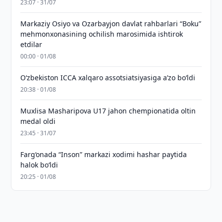
23:07 · 31/07
Markaziy Osiyo va Ozarbayjon davlat rahbarlari “Boku”
mehmonxonasining ochilish marosimida ishtirok
etdilar
00:00 · 01/08
O‘zbekiston ICCA xalqaro assotsiatsiyasiga aʼzo bo‘ldi
20:38 · 01/08
Muxlisa Masharipova U17 jahon chempionatida oltin
medal oldi
23:45 · 31/07
Farg‘onada “Inson” markazi xodimi hashar paytida
halok bo‘ldi
20:25 · 01/08