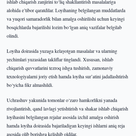
ishlab chiqarish zanjirini to‘liq shakllantirish masalalariga
alohida e’tibor qaratdilar. Loyihaning belgilangan muddatlarda
va yuqori samaradorlik bilan amalga oshirilishi uchun keyingi
bosqichlarda bajarilishi lozim bo‘lgan aniq vazifalar belgilab
olindi.
Loyiha doirasida yuzaga kelayotgan masalalar va ularning
yechimlari yuzasidan takliflar tinglandi. Xususan, ishlab
chiqarish quvvatlarini tezroq ishga tushirish, zamonaviy
texnologiyalarni joriy etish hamda loyiha sur’atini jadallashtirish
bo‘yicha fikr almashildi.
Uchrashuv yakunida tomonlar o‘zaro hamkorlikni yanada
rivojlantirish, qand lavlagi yetishtirish va shakar ishlab chiqarish
loyihasini belgilangan rejalar asosida izchil amalga oshirish
hamda loyiha doirasida bajariladigan keyingi ishlarni aniq reja
asosida olib borishga kelishib oldilar.