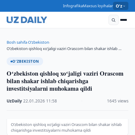
Infografika
Maxsus loyihalar
O'z
Bosh sahifa
O‘zbekiston
›
›
Oʻzbekiston qishloq xoʻjaligi vaziri Orascom bilan shakar ishlab …
O‘ZBEKISTON
Oʻzbekiston qishloq xoʻjaligi vaziri Orascom
bilan shakar ishlab chiqarishga
investitsiyalarni muhokama qildi
UzDaily
·
22.01.2026
·
11:58
·
1645 views
Oʻzbekiston qishloq xoʻjaligi vaziri Orascom bilan shakar ishlab
chiqarishga investitsiyalarni muhokama qildi