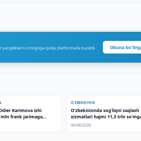
Obuna bo'ling
r yangiliklarni o‘zingizga qulay platformada kuzatib
N
O‘ZBEKISTON
dier Karimova ishi
O‘zbekistonda sog‘liqni saqlash
 mln frank jarimaga
xizmatlari hajmi 11,3 trln so‘mg
yetdi
06/08/2026