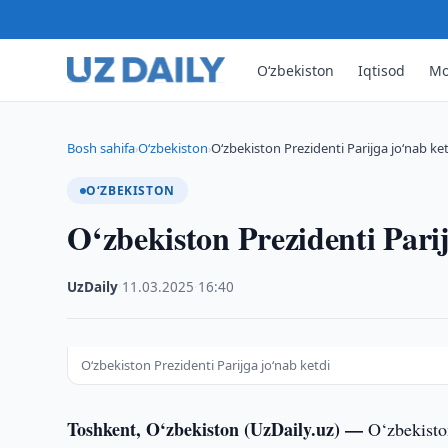
O‘zbekiston
Iqtisod
Mo
Bosh sahifa
O‘zbekiston
O‘zbekiston Prezidenti Parijga jo‘nab ke
›
›
O‘ZBEKISTON
O‘zbekiston Prezidenti Pari
UzDaily
·
11.03.2025
·
16:40
O‘zbekiston Prezidenti Parijga jo‘nab ketdi
Toshkent, O‘zbekiston (UzDaily.uz) —
O‘zbekiston