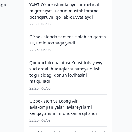
tga
YXHT O‘zbekistonda ayollar mehnat
migratsiyasi uchun mustahkamroq
boshqaruvni qo‘llab-quvvatlaydi
22:30 · 06/08
O‘zbekistonda sement ishlab chiqarish
10,1 mln tonnaga yetdi
22:25 · 06/08
Qonunchilik palatasi Konstitutsiyaviy
sud orqali huquqlarni himoya qilish
to'g'risidagi qonun loyihasini
ma'qulladi
22:20 · 06/08
Oʻzbekiston va Loong Air
aviakompaniyalari aviareyslarni
kengaytirishni muhokama qilishdi
22:20 · 06/08