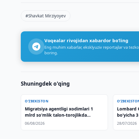
#Shavkat Mirziyoyev
Voqealar rivojidan xabardor bo‘ling
Eng muhim xabarlar, eksklyuziv reportajlar va tezko
boring.
Shuningdek o'qing
O‘ZBEKISTON
O‘ZBEKISTO
Migratsiya agentligi xodimlari 1
Lombard O
mlrd so‘mlik talon-torojlikda
bo‘yicha 3
gumonlanmoqda
tortildi
06/08/2026
28/07/2026