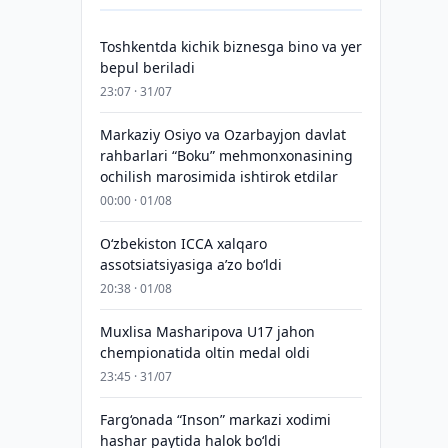
Toshkentda kichik biznesga bino va yer
bepul beriladi
23:07 · 31/07
Markaziy Osiyo va Ozarbayjon davlat
rahbarlari “Boku” mehmonxonasining
ochilish marosimida ishtirok etdilar
00:00 · 01/08
O‘zbekiston ICCA xalqaro
assotsiatsiyasiga aʼzo bo‘ldi
20:38 · 01/08
Muxlisa Masharipova U17 jahon
chempionatida oltin medal oldi
23:45 · 31/07
Farg‘onada “Inson” markazi xodimi
hashar paytida halok bo‘ldi