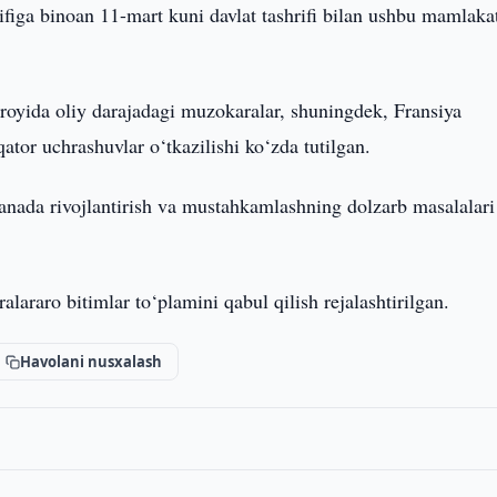
iga binoan 11-mart kuni davlat tashrifi bilan ushbu mamlaka
aroyida oliy darajadagi muzokaralar, shuningdek, Fransiya
qator uchrashuvlar o‘tkazilishi ko‘zda tutilgan.
anada rivojlantirish va mustahkamlashning dolzarb masalalari
lararo bitimlar to‘plamini qabul qilish rejalashtirilgan.
Havolani nusxalash