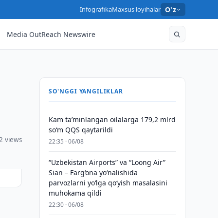
Infografika
Maxsus loyihalar
O'z
Media OutReach Newswire
SO'NGGI YANGILIKLAR
Kam taʼminlangan oilalarga 179,2 mlrd
so‘m QQS qaytarildi
2 views
22:35 · 06/08
“Uzbekistan Airports” va “Loong Air”
Sian – Farg‘ona yo‘nalishida
parvozlarni yo‘lga qo‘yish masalasini
muhokama qildi
22:30 · 06/08