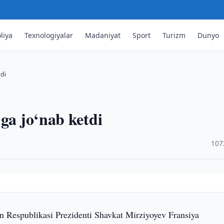
liya
Texnologiyalar
Madaniyat
Sport
Turizm
Dunyo
tdi
jga jo‘nab ketdi
·
107
 Respublikasi Prezidenti Shavkat Mirziyoyev Fransiya