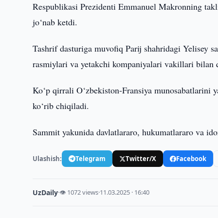
Respublikasi Prezidenti Emmanuel Makronning taklif
jo‘nab ketdi.
Tashrif dasturiga muvofiq Parij shahridagi Yelisey s
rasmiylari va yetakchi kompaniyalari vakillari bilan 
Ko‘p qirrali O‘zbekiston-Fransiya munosabatlarini y
ko‘rib chiqiladi.
Sammit yakunida davlatlararo, hukumatlararo va idora
Ulashish:
Telegram
Twitter/X
Facebook
UzDaily
·
👁 1072 views
·
11.03.2025 · 16:40