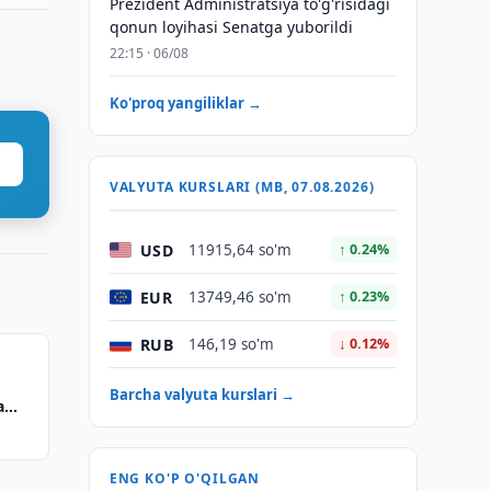
Prezident Administratsiya to'g'risidagi
qonun loyihasi Senatga yuborildi
22:15 · 06/08
Ko'proq yangiliklar →
VALYUTA KURSLARI (MB, 07.08.2026)
USD
11915,64 so'm
↑ 0.24%
EUR
13749,46 so'm
↑ 0.23%
RUB
146,19 so'm
↓ 0.12%
Barcha valyuta kurslari →
a
ENG KO'P O'QILGAN