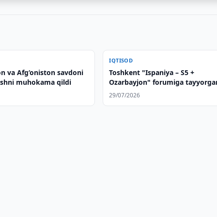
IQTISOD
on va Afg‘oniston savdoni
Toshkent "Ispaniya – S5 +
ishni muhokama qildi
Ozarbayjon" forumiga tayyorgar
ko'rmoqda
29/07/2026