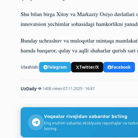
Shu bilan birga Xitoy va Markaziy Osiyo davlatlari o‘
innovatsion yechimlar sohasidagi hamkorlikni yanada
Bunday uchrashuv va muloqotlar mintaqa mamlakatlari
hamda barqaror, qulay va aqlli shaharlar qurish sar
Ulashish:
Telegram
Twitter/X
Facebook
UzDaily
·
👁 1408 views
·
07.11.2025 · 16:47
Voqealar rivojidan xabardor bo‘ling
Eng muhim xabarlar, eksklyuziv reportajlar va tezko
boring.