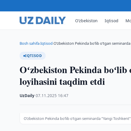
O‘zbekiston
Iqtisod
Mo
Bosh sahifa
Iqtisod
Oʻzbekiston Pekinda boʻlib oʻtgan seminarda 
›
›
IQTISOD
Oʻzbekiston Pekinda boʻlib
loyihasini taqdim etdi
UzDaily
·
07.11.2025
·
16:47
Oʻzbekiston Pekinda boʻlib oʻtgan seminarda “Yangi Toshkent” 