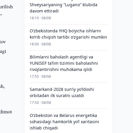
Shveysariyaning “Lugano” klubida
rilish
davom ettiradi
i"
18:10 · 08/08
O‘zbekistonda YHQ bo‘yicha ishlarni
ko‘rib chiqish tartibi o‘zgarishi mumkin
tov
18:00 · 08/08
agi
Bilimlarni baholash agentligi va
YUNISEF taʼlim tizimini baholashni
rivojlantirishni muhokama qildi
17:55 · 08/08
sh,
Samarkand-2028 sunʼiy yo‘ldoshi
orbitadan ilk suratni uzatdi
17:50 · 08/08
qdimot
Oʻzbekiston va Belarus energetika
sohasidagi hamkorlik yoʻl xaritasini
ishlab chiqadi