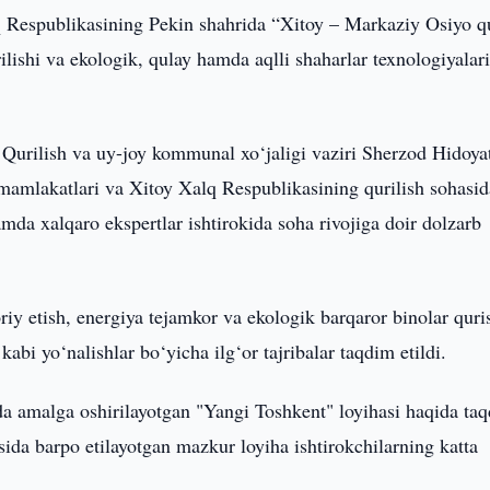
 Respublikasining Pekin shahrida “Xitoy – Markaziy Osiyo qu
rilishi va ekologik, qulay hamda aqlli shaharlar texnologiyalar
urilish va uy-joy kommunal xo‘jaligi vaziri Sherzod Hidoya
mamlakatlari va Xitoy Xalq Respublikasining qurilish sohasid
amda xalqaro ekspertlar ishtirokida soha rivojiga doir dolzarb
riy etish, energiya tejamkor va ekologik barqaror binolar quri
kabi yo‘nalishlar bo‘yicha ilg‘or tajribalar taqdim etildi.
a amalga oshirilayotgan "Yangi Toshkent" loyihasi haqida ta
ida barpo etilayotgan mazkur loyiha ishtirokchilarning katta