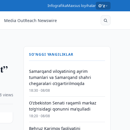
Infografika
Maxsus loyihalar
O'z
Media OutReach Newswire
SO'NGGI YANGILIKLAR
t”
Samarqand viloyatining ayrim
tumanlari va Samarqand shahri
chegaralari oʻzgartirilmoqda
18:30 · 08/08
8 views
Oʻzbekiston Senati raqamli markaz
toʻgʻrisidagi qonunni maʼqulladi
18:20 · 08/08
Behruz Karimov faoliyatini