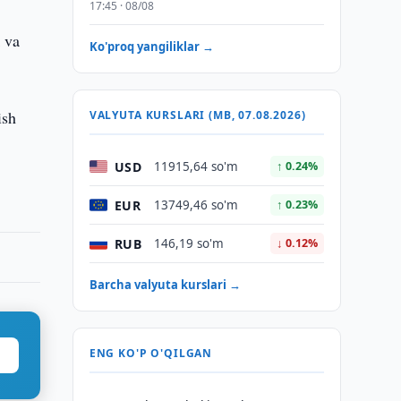
17:45 · 08/08
k va
Ko'proq yangiliklar →
ish
VALYUTA KURSLARI (MB, 07.08.2026)
USD
11915,64 so'm
↑ 0.24%
EUR
13749,46 so'm
↑ 0.23%
RUB
146,19 so'm
↓ 0.12%
Barcha valyuta kurslari →
ENG KO'P O'QILGAN