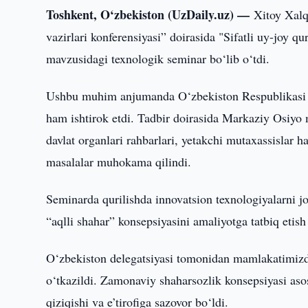
Toshkent, O‘zbekiston (UzDaily.uz) —
Xitoy Xalq
vazirlari konferensiyasi” doirasida "Sifatli uy-joy qu
mavzusidagi texnologik seminar bo‘lib o‘tdi.
Ushbu muhim anjumanda O‘zbekiston Respublikasi Q
ham ishtirok etdi. Tadbir doirasida Markaziy Osiyo 
davlat organlari rahbarlari, yetakchi mutaxassislar h
masalalar muhokama qilindi.
Seminarda qurilishda innovatsion texnologiyalarni jo
“aqlli shahar” konsepsiyasini amaliyotga tatbiq etish 
O‘zbekiston delegatsiyasi tomonidan mamlakatimizd
o‘tkazildi. Zamonaviy shaharsozlik konsepsiyasi asos
qiziqishi va e’tirofiga sazovor bo‘ldi.