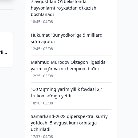
7 avgustdan O‘zbekistonda
hayvonlarni ro‘yxatdan o‘tkazish
boshlanadi
18:45 · 04/08
Hukumat “Bunyodkor”ga 5 milliard
so‘m ajratdi
12:45 · 03/08
lik
Mahmud Murodov Oktagon ligasida
yarim og‘ir vazn chempioni bo‘ldi
12:25 · 03/08
“O‘zMIJ”ning yarim yillik foydasi 2,1
trillion so‘mga yetdi
18:10 · 03/08
Samarkand-2028 giperspektral sun’iy
yo‘ldoshi 5-avgust kuni orbitaga
uchiriladi
17:37 · 04/08