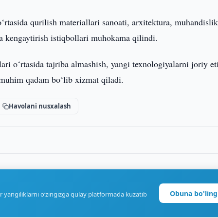
rtasida qurilish materiallari sanoati, arxitektura, muhandisli
 kengaytirish istiqbollari muhokama qilindi.
 o‘rtasida tajriba almashish, yangi texnologiyalarni joriy et
i muhim qadam bo‘lib xizmat qiladi.
Havolani nusxalash
Obuna bo'ling
r yangiliklarni o‘zingizga qulay platformada kuzatib