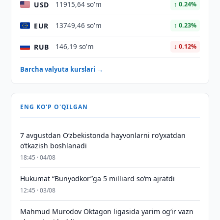
USD
11915,64 so'm
↑ 0.24%
EUR
13749,46 so'm
↑ 0.23%
RUB
146,19 so'm
↓ 0.12%
Barcha valyuta kurslari →
ENG KO'P O'QILGAN
7 avgustdan O‘zbekistonda hayvonlarni ro‘yxatdan
o‘tkazish boshlanadi
18:45 · 04/08
Hukumat “Bunyodkor”ga 5 milliard so‘m ajratdi
12:45 · 03/08
Mahmud Murodov Oktagon ligasida yarim og‘ir vazn