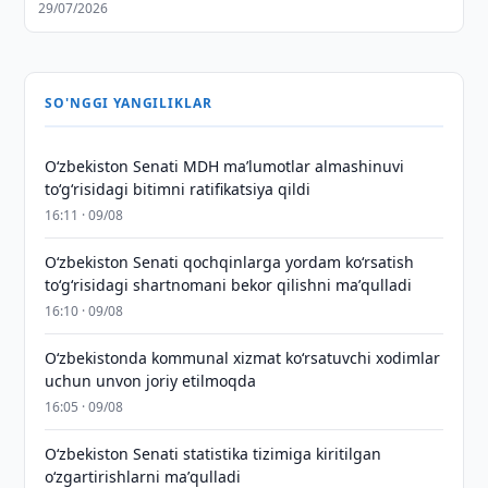
29/07/2026
SO'NGGI YANGILIKLAR
Oʻzbekiston Senati MDH maʼlumotlar almashinuvi
toʻgʻrisidagi bitimni ratifikatsiya qildi
16:11 · 09/08
Oʻzbekiston Senati qochqinlarga yordam koʻrsatish
toʻgʻrisidagi shartnomani bekor qilishni maʼqulladi
16:10 · 09/08
Oʻzbekistonda kommunal xizmat koʻrsatuvchi xodimlar
uchun unvon joriy etilmoqda
16:05 · 09/08
Oʻzbekiston Senati statistika tizimiga kiritilgan
oʻzgartirishlarni maʼqulladi