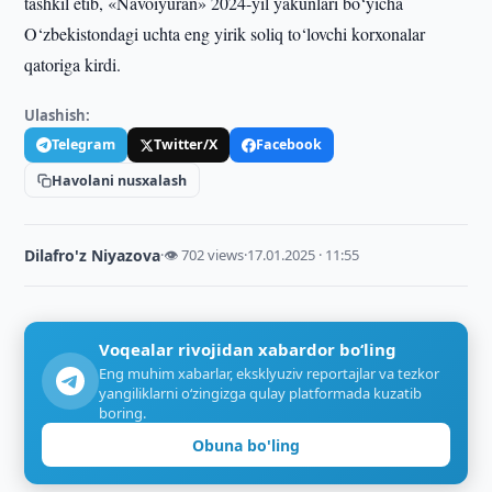
tashkil etib, «Navoiyuran» 2024-yil yakunlari bo‘yicha
O‘zbekistondagi uchta eng yirik soliq to‘lovchi korxonalar
qatoriga kirdi.
Ulashish:
Telegram
Twitter/X
Facebook
Havolani nusxalash
Dilafro'z Niyazova
·
👁 702 views
·
17.01.2025 · 11:55
Voqealar rivojidan xabardor bo‘ling
Eng muhim xabarlar, eksklyuziv reportajlar va tezkor
yangiliklarni o‘zingizga qulay platformada kuzatib
boring.
Obuna bo'ling