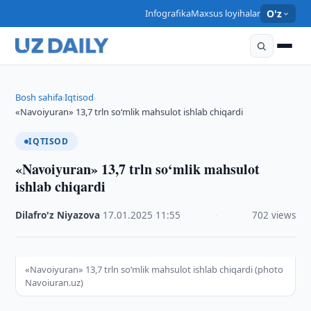
Infografika
Maxsus loyihalar
O'z
Bosh sahifa
Iqtisod
›
›
«Navoiyuran» 13,7 trln so‘mlik mahsulot ishlab chiqardi
IQTISOD
«Navoiyuran» 13,7 trln so‘mlik mahsulot
ishlab chiqardi
Dilafro'z Niyazova
·
17.01.2025
·
11:55
·
702 views
«Navoiyuran» 13,7 trln so‘mlik mahsulot ishlab chiqardi (photo
Navoiuran.uz)