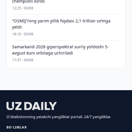
chempioni bo‘ldi
12:25 · 03/08
“O‘zMIJ”ning yarim yillik foydasi 2,1 trillion so‘mga
yetdi
18:10 · 03/08
Samarkand-2028 giperspektral sun’iy yo‘ldoshi 5-
avgust kuni orbitaga uchiriladi
17:37 · 04/08
O'zbekistonning yetakchi yangiliklar portali. 24/7 yangiliklar.
BO'LIMLAR