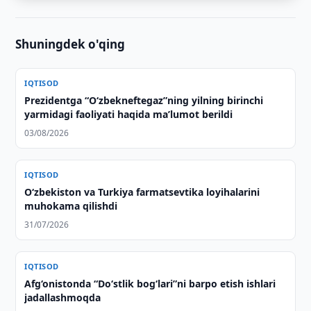
Shuningdek o'qing
IQTISOD
Prezidentga “Oʻzbekneftegaz”ning yilning birinchi
yarmidagi faoliyati haqida maʼlumot berildi
03/08/2026
IQTISOD
Oʻzbekiston va Turkiya farmatsevtika loyihalarini
muhokama qilishdi
31/07/2026
IQTISOD
Afg‘onistonda “Do‘stlik bog‘lari”ni barpo etish ishlari
jadallashmoqda