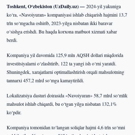
Toshkent, O‘zbekiston (UzDaily.uz) —
2024-yil yakuniga
ko‘ra, «Navoiyuran» kompaniyasi ishlab chiqarish hajmini 13,7
trln so‘mgacha oshirib, 2023-yilga nisbatan ikki baravar
o‘sishga erishdi. Bu haqda korxona matbuot xizmati xabar
berdi.
Kompaniya yil davomida 125,9 mln AQSH dollari miqdorida
investitsiyalarni o‘zlashtirib, 122 ta yangi ish o‘rni yaratdi.
Shuningdek, xarajatlarni optimallashtirish orqali mahsulotning
tannarxi 457,2 mlrd so‘mga kamaytirildi.
Lokalizatsiya dasturi doirasida «Navoiyuran» 58,7 mlrd so‘mlik
mahsulot ishlab chiqardi, bu o‘tgan yilga nisbatan 132,1%
ko‘pdir.
Kompaniya tomonidan to‘langan soliqlar hajmi 4,6 trln so‘mni