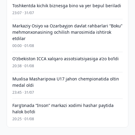
Toshkentda kichik biznesga bino va yer bepul beriladi
23:07 · 31/07
Markaziy Osiyo va Ozarbayjon davlat rahbarlari “Boku”
mehmonxonasining ochilish marosimida ishtirok
etdilar
00:00 · 01/08
O‘zbekiston ICCA xalqaro assotsiatsiyasiga aʼzo bo‘ldi
20:38 · 01/08
Muxlisa Masharipova U17 jahon chempionatida oltin
medal oldi
23:45 · 31/07
Farg‘onada “Inson” markazi xodimi hashar paytida
halok bo‘ldi
20:25 · 01/08