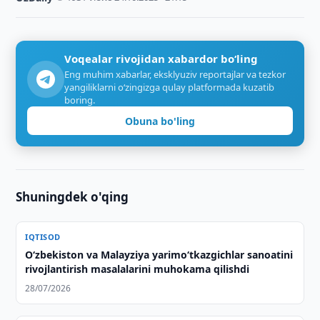
Voqealar rivojidan xabardor bo‘ling
Eng muhim xabarlar, eksklyuziv reportajlar va tezkor
yangiliklarni o‘zingizga qulay platformada kuzatib
boring.
Obuna bo'ling
Shuningdek o'qing
IQTISOD
Oʻzbekiston va Malayziya yarimoʻtkazgichlar sanoatini
rivojlantirish masalalarini muhokama qilishdi
28/07/2026