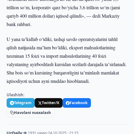
trillion so‘m, korporativ qarz bo‘yicha 3,6 trillion so‘m (jami
qariyb 400 million dollar) iqtisod qilindi», — dedi Markaziy
bank rahbari.
U yana taʼkidlab o‘tdiki, tashqi savdo operatsiyalarini tahlil
qilish natijasida maʼlum bo‘ldiki, eksport mahsulotlarining
taxminan 15 foizi va import mahsulotlarining 40 foizi
valyutaning ayirboshlash kursidan sezilarli darajada taʼsirlanadi.
Shu bois so‘m kursining barqarorligini taʼminlash mamlakat
iqtisodiyoti uchun ayni muddao hisoblanadi.
Ulashish:
Telegram
Twitter/X
Facebook
Havolani nusxalash
UzDaily
·
👁 1931 views
·
24.10.2025 · 21:15