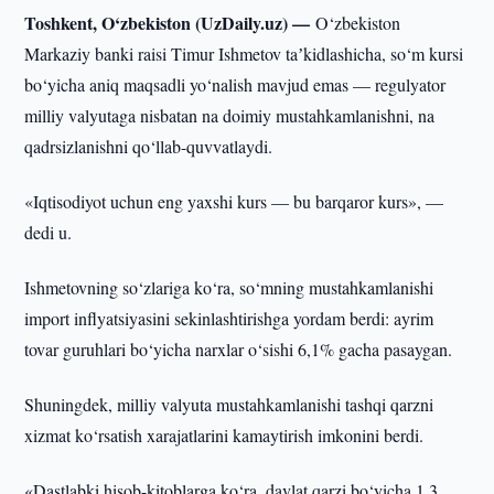
Toshkent, O‘zbekiston (UzDaily.uz) —
O‘zbekiston
Markaziy banki raisi Timur Ishmetov taʼkidlashicha, so‘m kursi
bo‘yicha aniq maqsadli yo‘nalish mavjud emas — regulyator
milliy valyutaga nisbatan na doimiy mustahkamlanishni, na
qadrsizlanishni qo‘llab-quvvatlaydi.
«Iqtisodiyot uchun eng yaxshi kurs — bu barqaror kurs», —
dedi u.
Ishmetovning so‘zlariga ko‘ra, so‘mning mustahkamlanishi
import inflyatsiyasini sekinlashtirishga yordam berdi: ayrim
tovar guruhlari bo‘yicha narxlar o‘sishi 6,1% gacha pasaygan.
Shuningdek, milliy valyuta mustahkamlanishi tashqi qarzni
xizmat ko‘rsatish xarajatlarini kamaytirish imkonini berdi.
«Dastlabki hisob-kitoblarga ko‘ra, davlat qarzi bo‘yicha 1,3