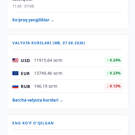
11:45 · 07/08
Ko'proq yangiliklar →
VALYUTA KURSLARI (MB, 07.08.2026)
USD
11915,64 so'm
↑ 0.24%
EUR
13749,46 so'm
↑ 0.23%
RUB
146,19 so'm
↓ 0.12%
Barcha valyuta kurslari →
ENG KO'P O'QILGAN