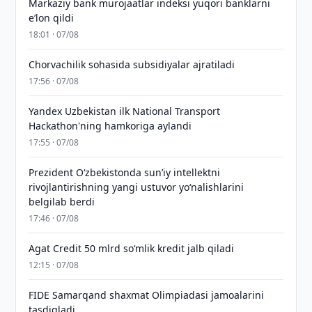
Markaziy bank murojaatlar indeksi yuqori banklarni
eʼlon qildi
18:01 · 07/08
Chorvachilik sohasida subsidiyalar ajratiladi
17:56 · 07/08
Yandex Uzbekistan ilk National Transport
Hackathon'ning hamkoriga aylandi
17:55 · 07/08
Prezident Oʻzbekistonda sunʼiy intellektni
rivojlantirishning yangi ustuvor yoʻnalishlarini
belgilab berdi
17:46 · 07/08
Agat Credit 50 mlrd so‘mlik kredit jalb qiladi
12:15 · 07/08
FIDE Samarqand shaxmat Olimpiadasi jamoalarini
tasdiqladi