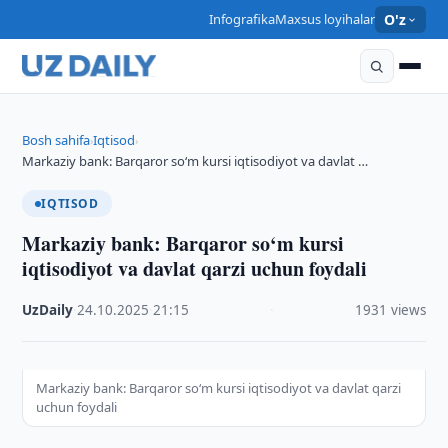
Infografika
Maxsus loyihalar
O'z
Bosh sahifa
Iqtisod
›
›
Markaziy bank: Barqaror so‘m kursi iqtisodiyot va davlat …
IQTISOD
Markaziy bank: Barqaror so‘m kursi
iqtisodiyot va davlat qarzi uchun foydali
UzDaily
·
24.10.2025
·
21:15
·
1931 views
Markaziy bank: Barqaror so‘m kursi iqtisodiyot va davlat qarzi
uchun foydali