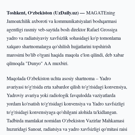
Toshkent, O‘zbekiston (UzDaily.uz) —
MAGATEning
Jamoatchilik axboroti va kommunikatsiyalari boshqarmasi
agentligi rasmiy veb-saytida bosh direktor Rafael Grossiga
yadro va radiatsiyaviy xavfsizlik sohasidagi ko'p tomonlama
xalqaro shartnomalarga qo'shilish hujjatlarini topshirish
marosimi bo'lib o'tgani haqida maqola e'lon qilindi, deb xabar
qilmoqda "Dunyo" AA muxbiri.
Maqolada O'zbekiston uchta asosiy shartnoma – Yadro
avariyasi to'g'risida erta xabardor qilish to'g'risidagi konvensiya,
Yadroviy avariya yoki radiologik favqulodda vaziyatlarda
yordam ko'rsatish to'g'risidagi konvensiya va Yadro xavfsizligi
to'g'risidagi konvensiyaga qo'shilgani alohida ta'kidlangan.
Tadbirda mamlakat nomidan O'zbekiston Vazirlar Mahkamasi
huzuridagi Sanoat, radiatsiya va yadro xavfsizligi qo'mitasi raisi