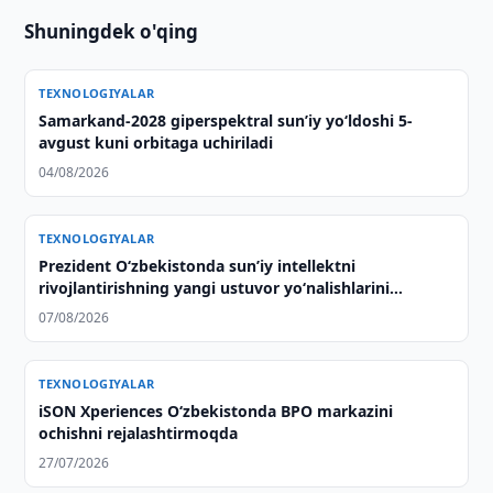
Shuningdek o'qing
TEXNOLOGIYALAR
Samarkand-2028 giperspektral sun’iy yo‘ldoshi 5-
avgust kuni orbitaga uchiriladi
04/08/2026
TEXNOLOGIYALAR
Prezident Oʻzbekistonda sunʼiy intellektni
rivojlantirishning yangi ustuvor yoʻnalishlarini
belgilab berdi
07/08/2026
TEXNOLOGIYALAR
iSON Xperiences Oʻzbekistonda BPO markazini
ochishni rejalashtirmoqda
27/07/2026