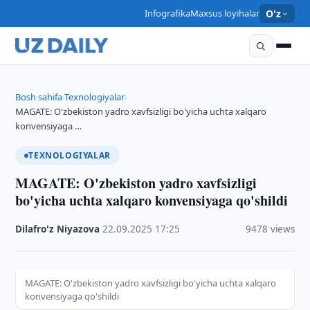
Infografika
Maxsus loyihalar
O'z
Bosh sahifa
Texnologiyalar
›
›
MAGATE: O'zbekiston yadro xavfsizligi bo'yicha uchta xalqaro
konvensiyaga …
TEXNOLOGIYALAR
MAGATE: O'zbekiston yadro xavfsizligi
bo'yicha uchta xalqaro konvensiyaga qo'shildi
Dilafro'z Niyazova
·
22.09.2025
·
17:25
·
9478 views
MAGATE: O'zbekiston yadro xavfsizligi bo'yicha uchta xalqaro
konvensiyaga qo'shildi