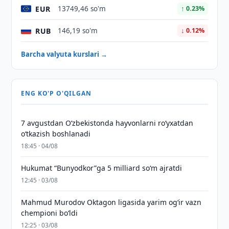
EUR
13749,46 so'm
↑ 0.23%
RUB
146,19 so'm
↓ 0.12%
Barcha valyuta kurslari →
ENG KO'P O'QILGAN
7 avgustdan O‘zbekistonda hayvonlarni ro‘yxatdan
o‘tkazish boshlanadi
18:45 · 04/08
Hukumat “Bunyodkor”ga 5 milliard so‘m ajratdi
12:45 · 03/08
Mahmud Murodov Oktagon ligasida yarim og‘ir vazn
chempioni bo‘ldi
12:25 · 03/08