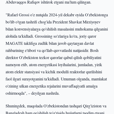
Abduvaqqos Rafiqov ishtirok etgani ma'lum qilingan.
"Rafael Grossi o'z nutqida 2024-yil dekabr oyida O'zbekistonga
bo'lib o'tgan tashrifi chog'ida Prezident Shavkat Mirziyoyev
bilan konvensiyalarga qo'shilish masalasini muhokama qilganini
alohida ta'kidladi. Grossining so'zlariga ko'ra, joriy qaror
MAGATE taklifiga zudlik bilan javob qaytargan davlat
rahbarining e'tibori va qo'llab-quvvatlashi natijasidir. Bosh
direktor O'zbekiston tezkor qarorlar qabul qilish qobiliyatini
namoyon etib, atom energetikasi loyihalarini, jumladan, yirik
atom elektr stansiyasi va kichik modulli reaktorlar qurilishini
faol ilgari surayotganini ta'kidladi. Umuman olganda, mamlakat
o'zining ulkan energetika rejalarini muvaffaqiyatli amalga
oshirmoqda", – deyilgan nashrda.
Shuningdek, maqolada O'zbekistondan tashqari Qirg'iziston va
Bangladesh ham qo'shilish to'g'risida hujjatlarni taqdim etgani