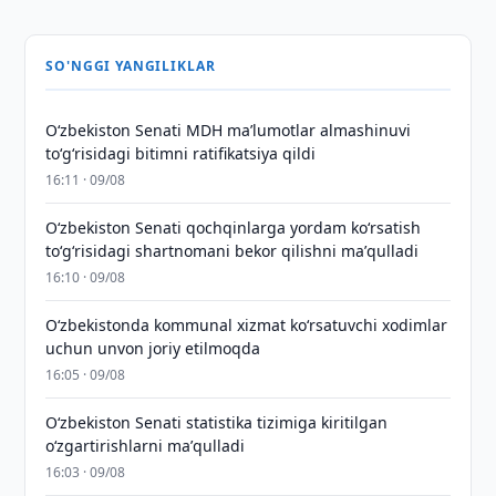
SO'NGGI YANGILIKLAR
Oʻzbekiston Senati MDH maʼlumotlar almashinuvi
toʻgʻrisidagi bitimni ratifikatsiya qildi
16:11 · 09/08
Oʻzbekiston Senati qochqinlarga yordam koʻrsatish
toʻgʻrisidagi shartnomani bekor qilishni maʼqulladi
16:10 · 09/08
Oʻzbekistonda kommunal xizmat koʻrsatuvchi xodimlar
uchun unvon joriy etilmoqda
16:05 · 09/08
Oʻzbekiston Senati statistika tizimiga kiritilgan
oʻzgartirishlarni maʼqulladi
16:03 · 09/08