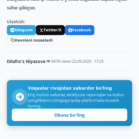
xabar qilingan.
Ulashish:
Telegram
Twitter/X
Facebook
Havolani nusxalash
Dilafro'z Niyazova
·
👁 9478 views
·
22.09.2025 · 17:25
Voqealar rivojidan xabardor bo‘ling
Eng muhim xabarlar, eksklyuziv reportajlar va tezkor
yangiliklarni o‘zingizga qulay platformada kuzatib
boring.
Obuna bo'ling