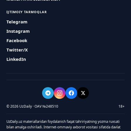
IJTIMOIY TARMOQLAR
Telegram
Instagram
Facebook
Twitter/X
LinkedIn
© 2026 UzDaily · OAV №248510
18+
UzDaily.uz materiallaridan foydalanish faqat tahririyatning yozma ruxsati
bilan amalga oshiriladi. Internet-ommaviy axborot vositasi sifatida davlat