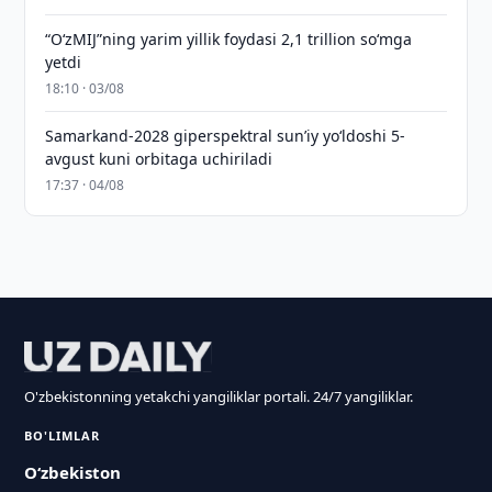
“O‘zMIJ”ning yarim yillik foydasi 2,1 trillion so‘mga
yetdi
18:10 · 03/08
Samarkand-2028 giperspektral sun’iy yo‘ldoshi 5-
avgust kuni orbitaga uchiriladi
17:37 · 04/08
O'zbekistonning yetakchi yangiliklar portali. 24/7 yangiliklar.
BO'LIMLAR
O‘zbekiston