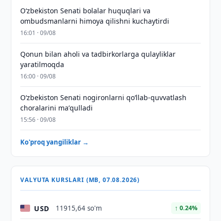
Oʻzbekiston Senati bolalar huquqlari va
ombudsmanlarni himoya qilishni kuchaytirdi
16:01 · 09/08
Qonun bilan aholi va tadbirkorlarga qulayliklar
yaratilmoqda
16:00 · 09/08
Oʻzbekiston Senati nogironlarni qoʻllab-quvvatlash
choralarini maʼqulladi
15:56 · 09/08
Ko'proq yangiliklar →
VALYUTA KURSLARI (MB, 07.08.2026)
USD
11915,64 so'm
↑ 0.24%