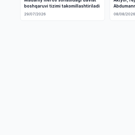
boshqaruvi tizimi takomillashtiriladi
Abdumann
etdi
29/07/2026
08/08/202