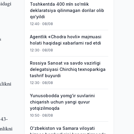
sidagi
Toshkentda 400 mln so‘mlik
deklaratsiya qilinmagan dorilar olib
qo‘yildi
12:40 · 08/08
Agentlik «Chodra hovli» majmuasi
s
holati haqidagi xabarlarni rad etdi
i
12:30 · 08/08
Rossiya Sanoat va savdo vazirligi
delegatsiyasi Chirchiq texnoparkiga
tashrif buyurdi
klikni
12:30 · 08/08
Yunusobodda yomg‘ir suvlarini
chiqarish uchun yangi quvur
yotqizilmoqda
10:50 · 08/08
 43-
nlikni
Oʻzbekiston va Samara viloyati