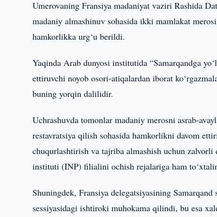
Umerovaning Fransiya madaniyat vaziri Rashida Dati 
madaniy almashinuv sohasida ikki mamlakat merosin
hamkorlikka urg‘u berildi.
Yaqinda Arab dunyosi institutida “Samarqandga yo‘l
ettiruvchi noyob osori-atiqalardan iborat ko‘rgazmal
buning yorqin dalilidir.
Uchrashuvda tomonlar madaniy merosni asrab-avayla
restavratsiya qilish sohasida hamkorlikni davom etti
chuqurlashtirish va tajriba almashish uchun zalvorl
instituti (INP) filialini ochish rejalariga ham to‘xtali
Shuningdek, Fransiya delegatsiyasining Samarqand
sessiyasidagi ishtiroki muhokama qilindi, bu esa xa