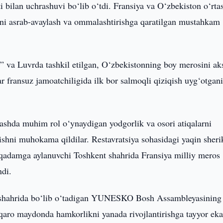
bilan uchrashuvi bo‘lib o‘tdi. Fransiya va O‘zbekiston o‘rta
i asrab-avaylash va ommalashtirishga qaratilgan mustahkam
” va Luvrda tashkil etilgan, O‘zbekistonning boy merosini ak
ar fransuz jamoatchiligida ilk bor salmoqli qiziqish uyg‘otgan
shda muhim rol o‘ynaydigan yodgorlik va osori atiqalarni
rishni muhokama qildilar. Restavratsiya sohasidagi yaqin sheri
i qadamga aylanuvchi Toshkent shahrida Fransiya milliy meros
ndi.
 shahrida bo‘lib o‘tadigan YUNESKO Bosh Assambleyasining
lqaro maydonda hamkorlikni yanada rivojlantirishga tayyor eka