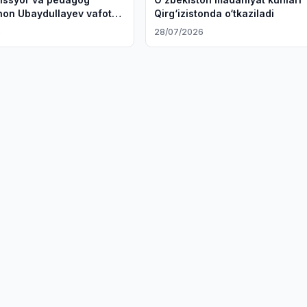
on Ubaydullayev vafot
Qirg‘izistonda o‘tkaziladi
6
28/07/2026