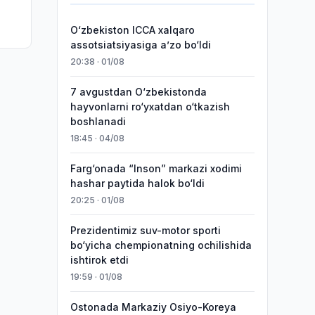
O‘zbekiston ICCA xalqaro
assotsiatsiyasiga aʼzo bo‘ldi
20:38 · 01/08
7 avgustdan O‘zbekistonda
hayvonlarni ro‘yxatdan o‘tkazish
boshlanadi
18:45 · 04/08
Farg‘onada “Inson” markazi xodimi
hashar paytida halok bo‘ldi
20:25 · 01/08
Prezidentimiz suv-motor sporti
bo‘yicha chempionatning ochilishida
ishtirok etdi
19:59 · 01/08
Ostonada Markaziy Osiyo-Koreya