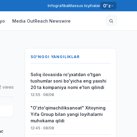
Infografika
Maxsus loyihalar
O'z
yo
Media OutReach Newswire
SO'NGGI YANGILIKLAR
Soliq ilovasida ro'yxatdan o'tgan
tushumlar soni bo'yicha eng yaxshi
2 views
20 ta kompaniya nomi e'lon qilindi
12:55 · 08/08
"O'zto'qimachiliksanoat" Xitoyning
Yifa Group bilan yangi loyihalarni
muhokama qildi
12:45 · 08/08
ne