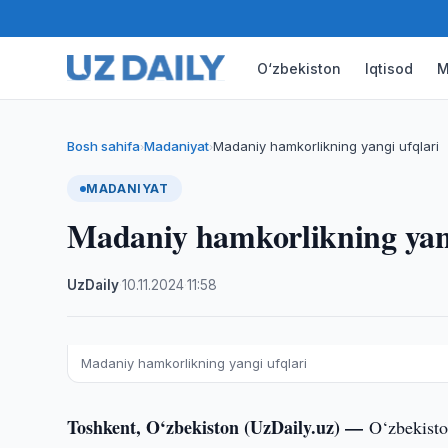
O‘zbekiston
Iqtisod
M
Bosh sahifa
Madaniyat
Madaniy hamkorlikning yangi ufqlari
›
›
MADANIYAT
Madaniy hamkorlikning yang
UzDaily
·
10.11.2024
·
11:58
Madaniy hamkorlikning yangi ufqlari
Toshkent, O‘zbekiston (UzDaily.uz) —
O‘zbekisto