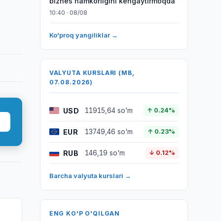
biznes hamkorligini kengaytirmoqda
10:40 · 08/08
Ko'proq yangiliklar →
VALYUTA KURSLARI (MB,
07.08.2026)
USD
11915,64 so'm
↑ 0.24%
EUR
13749,46 so'm
↑ 0.23%
RUB
146,19 so'm
↓ 0.12%
Barcha valyuta kurslari →
ENG KO'P O'QILGAN