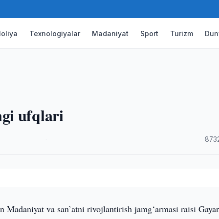
oliya
Texnologiyalar
Madaniyat
Sport
Turizm
Dun
i ufqlari
·
873
n Madaniyat va san’atni rivojlantirish jamg‘armasi raisi Gaya