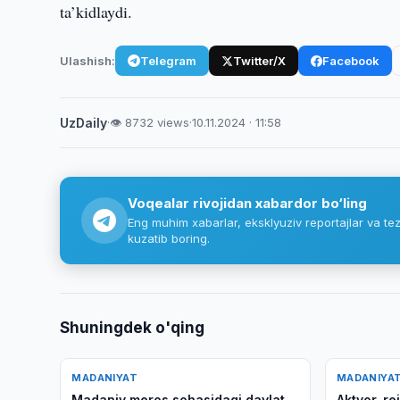
ta’kidlaydi.
Ulashish:
Telegram
Twitter/X
Facebook
UzDaily
·
👁 8732 views
·
10.11.2024 · 11:58
Voqealar rivojidan xabardor bo‘ling
Eng muhim xabarlar, eksklyuziv reportajlar va tez
kuzatib boring.
Shuningdek o'qing
MADANIYAT
MADANIYA
Madaniy meros sohasidagi davlat
Aktyor, r