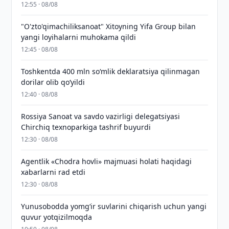
12:55 · 08/08
"O'zto'qimachiliksanoat" Xitoyning Yifa Group bilan
yangi loyihalarni muhokama qildi
12:45 · 08/08
Toshkentda 400 mln so‘mlik deklaratsiya qilinmagan
dorilar olib qo‘yildi
12:40 · 08/08
Rossiya Sanoat va savdo vazirligi delegatsiyasi
Chirchiq texnoparkiga tashrif buyurdi
12:30 · 08/08
Agentlik «Chodra hovli» majmuasi holati haqidagi
xabarlarni rad etdi
12:30 · 08/08
Yunusobodda yomg‘ir suvlarini chiqarish uchun yangi
quvur yotqizilmoqda