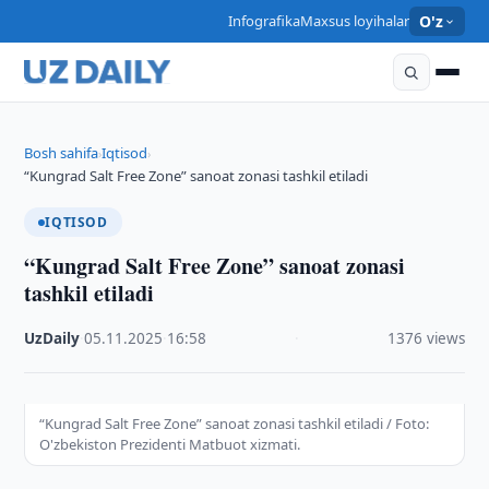
Infografika
Maxsus loyihalar
O'z
Bosh sahifa
Iqtisod
›
›
“Kungrad Salt Free Zone” sanoat zonasi tashkil etiladi
IQTISOD
“Kungrad Salt Free Zone” sanoat zonasi
tashkil etiladi
UzDaily
·
05.11.2025
·
16:58
·
1376 views
“Kungrad Salt Free Zone” sanoat zonasi tashkil etiladi / Foto:
O'zbekiston Prezidenti Matbuot xizmati.