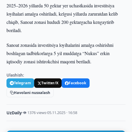
2025–2026 yillarda 50 gektar yer uchastkasida investitsiya
loyihalari amalga oshiriladi, kelgusi yillarda zaruratdan kelib
chiqib, Sanoat zonasi hududi 200 gektargacha kengaytirib
boriladi.
Sanoat zonasida investitsiya loyihalarini amalga oshirishni
boshlagan tadbirkorlarga 5 yil muddatga “Nukus” erkin
iqtisodiy zonasi ishtirokchisi maqomi beriladi.
Ulashish:
Telegram
Twitter/X
Facebook
Havolani nusxalash
UzDaily
·
👁 1376 views
·
05.11.2025 · 16:58