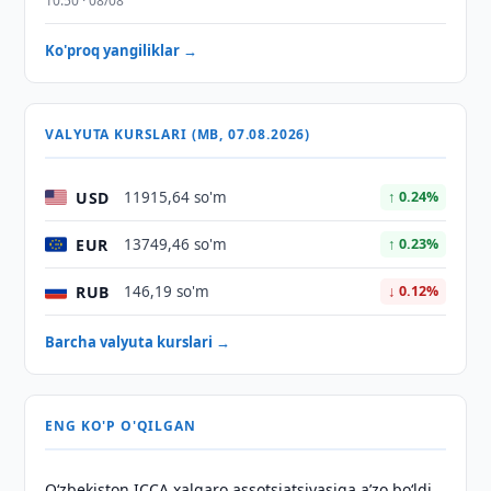
10:50 · 08/08
Ko'proq yangiliklar →
VALYUTA KURSLARI (MB, 07.08.2026)
USD
11915,64 so'm
↑ 0.24%
EUR
13749,46 so'm
↑ 0.23%
RUB
146,19 so'm
↓ 0.12%
Barcha valyuta kurslari →
ENG KO'P O'QILGAN
O‘zbekiston ICCA xalqaro assotsiatsiyasiga aʼzo bo‘ldi