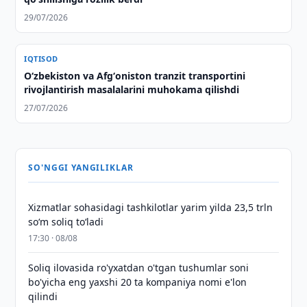
29/07/2026
IQTISOD
Oʻzbekiston va Afgʻoniston tranzit transportini
rivojlantirish masalalarini muhokama qilishdi
27/07/2026
SO'NGGI YANGILIKLAR
Xizmatlar sohasidagi tashkilotlar yarim yilda 23,5 trln
so‘m soliq to‘ladi
17:30 · 08/08
Soliq ilovasida ro'yxatdan o'tgan tushumlar soni
bo'yicha eng yaxshi 20 ta kompaniya nomi e'lon
qilindi