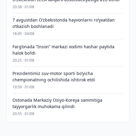
20:38 · 01/08
7 avgustdan O‘zbekistonda hayvonlarni ro‘yxatdan
o‘tkazish boshlanadi
18:45 · 04/08
Farg‘onada “Inson” markazi xodimi hashar paytida
halok bo‘ldi
20:25 · 01/08
Prezidentimiz suv-motor sporti bo‘yicha
chempionatning ochilishida ishtirok etdi
19:59 · 01/08
Ostonada Markaziy Osiyo-Koreya sammitiga
tayyorgarlik muhokama qilindi
20:55 · 01/08