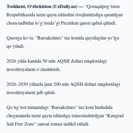
Toshkent, O‘zbekiston (UzDaily.uz) —
“Qoraqalpog‘iston
Respublikasida tuzni qayta ishlashni rivojlantirishga qaratilgan
chora-tadbirlar to‘g‘risida”gi Prezident qarori qabul qilindi.
Qarorga ko‘ra, “Barsakelmes” tuz konida quyidagilar yo‘lga
qo‘yiladi:
2026 yilda kamida 50 mln AQSH dollari miqdoridagi
investitsiyalarni o‘zlashtirish;
2026–2030 yillarda jami 200 mln AQSH dollari miqdoridagi
investitsiyalarni jalb qilish.
Qo‘ng‘irot tumanidagi “Barsakelmes” tuz koni hududida
chegaralarda tuzni qayta ishlashga ixtisoslashtirilgan “Kungrad
Salt Free Zone” sanoat zonasi tashkil etiladi.