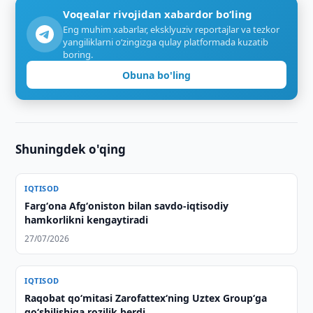
Voqealar rivojidan xabardor bo‘ling
Eng muhim xabarlar, eksklyuziv reportajlar va tezkor
yangiliklarni o‘zingizga qulay platformada kuzatib
boring.
Obuna bo'ling
Shuningdek o'qing
IQTISOD
Fargʻona Afgʻoniston bilan savdo-iqtisodiy
hamkorlikni kengaytiradi
27/07/2026
IQTISOD
Raqobat qo‘mitasi Zarofattex‘ning Uztex Group‘ga
qo‘shilishiga rozilik berdi