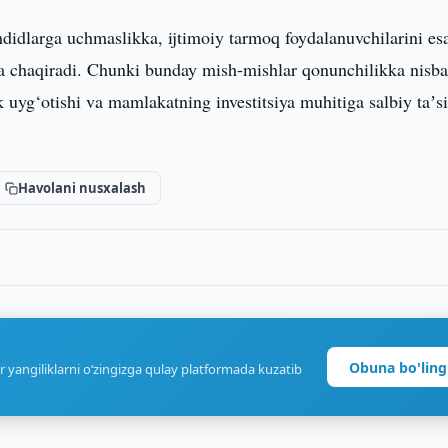
didlarga uchmaslikka, ijtimoiy tarmoq foydalanuvchilarini es
ga chaqiradi. Chunki bunday mish-mishlar qonunchilikka nisba
k uyg‘otishi va mamlakatning investitsiya muhitiga salbiy taʼsi
Havolani nusxalash
Obuna bo'ling
r yangiliklarni o‘zingizga qulay platformada kuzatib