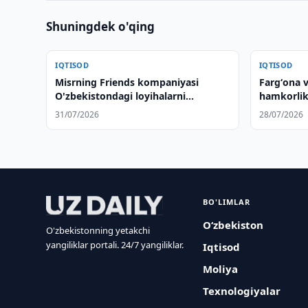
Shuningdek o'qing
IQTISOD
IQTISOD
Misrning Friends kompaniyasi
Fargʻona v
O'zbekistondagi loyihalarni
hamkorli
o'rganmoqda
31/07/2026
28/07/2026
BO'LIMLAR
O‘zbekiston
O'zbekistonning yetakchi
yangiliklar portali. 24/7 yangiliklar.
Iqtisod
Moliya
Texnologiyalar