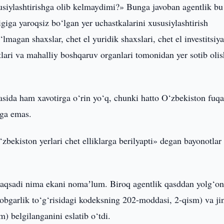
susiylashtirishga olib kelmaydimi?» Bunga javoban agentlik bu
ligiga yaroqsiz bo‘lgan yer uchastkalarini xususiylashtirish
‘lmagan shaxslar, chet el yuridik shaxslari, chet el investitsiya
otlari va mahalliy boshqaruv organlari tomonidan yer sotib olis
rasida ham xavotirga o‘rin yo‘q, chunki hatto O‘zbekiston fuqa
ega emas.
‘zbekiston yerlari chet elliklarga berilyapti» degan bayonotlar
maqsadi nima ekani nomaʼlum. Biroq agentlik qasddan yolg‘o
bgarlik to‘g‘risidagi kodeksning 202-moddasi, 2-qism) va ji
) belgilanganini eslatib o‘tdi.