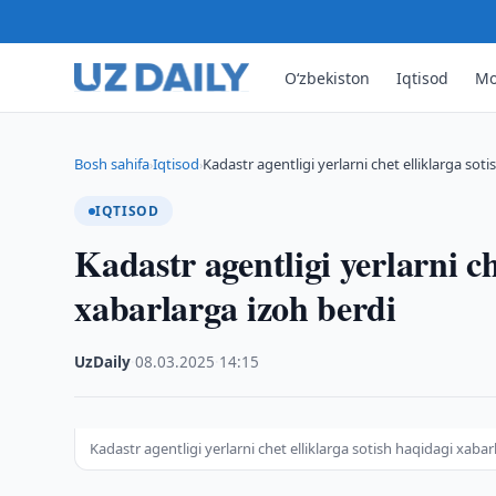
O‘zbekiston
Iqtisod
Mo
Bosh sahifa
Iqtisod
Kadastr agentligi yerlarni chet elliklarga sot
›
›
IQTISOD
Kadastr agentligi yerlarni ch
xabarlarga izoh berdi
UzDaily
·
08.03.2025
·
14:15
Kadastr agentligi yerlarni chet elliklarga sotish haqidagi xabar