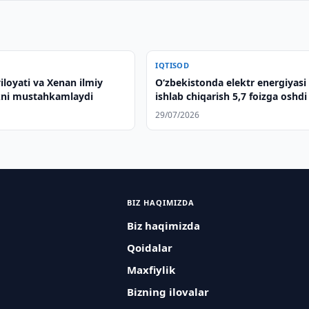
IQTISOD
iloyati va Xenan ilmiy
O‘zbekistonda elektr energiyasi
kni mustahkamlaydi
ishlab chiqarish 5,7 foizga oshdi
29/07/2026
BIZ HAQIMIZDA
Biz haqimizda
Qoidalar
Maxfiylik
Bizning ilovalar