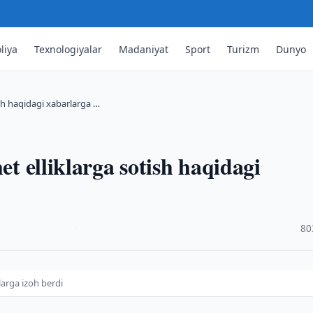
liya
Texnologiyalar
Madaniyat
Sport
Turizm
Dunyo
ish haqidagi xabarlarga …
et elliklarga sotish haqidagi
·
80
larga izoh berdi