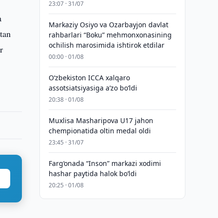
23:07 · 31/07
a
Markaziy Osiyo va Ozarbayjon davlat
tan
rahbarlari “Boku” mehmonxonasining
ochilish marosimida ishtirok etdilar
r
00:00 · 01/08
O‘zbekiston ICCA xalqaro
assotsiatsiyasiga aʼzo bo‘ldi
20:38 · 01/08
Muxlisa Masharipova U17 jahon
chempionatida oltin medal oldi
23:45 · 31/07
Farg‘onada “Inson” markazi xodimi
hashar paytida halok bo‘ldi
20:25 · 01/08