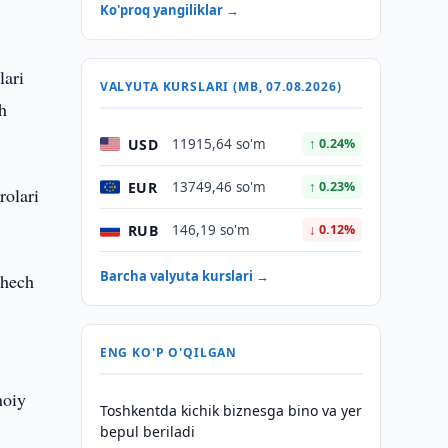
Ko'proq yangiliklar →
lari
VALYUTA KURSLARI (MB, 07.08.2026)
h
USD
11915,64 so'm
↑ 0.24%
EUR
13749,46 so'm
↑ 0.23%
rolari
RUB
146,19 so'm
↓ 0.12%
Barcha valyuta kurslari →
 hech
ENG KO'P O'QILGAN
n
noiy
Toshkentda kichik biznesga bino va yer
bepul beriladi