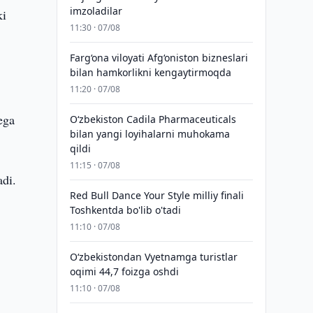
imzoladilar
ki
11:30 · 07/08
Farg‘ona viloyati Afg‘oniston bizneslari
bilan hamkorlikni kengaytirmoqda
11:20 · 07/08
ega
Oʻzbekiston Cadila Pharmaceuticals
bilan yangi loyihalarni muhokama
qildi
11:15 · 07/08
adi.
Red Bull Dance Your Style milliy finali
Toshkentda bo'lib o'tadi
.
11:10 · 07/08
O‘zbekistondan Vyetnamga turistlar
oqimi 44,7 foizga oshdi
11:10 · 07/08