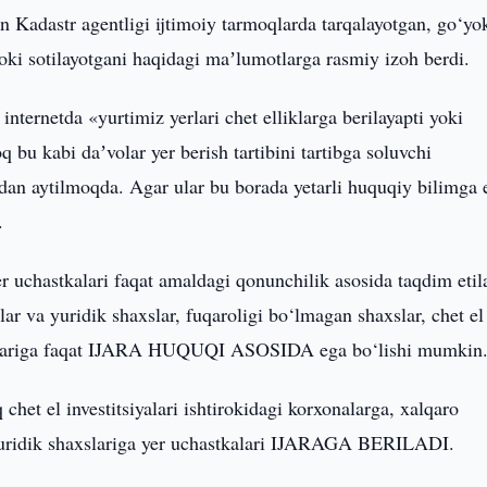
n Kadastr agentligi ijtimoiy tarmoqlarda tarqalayotgan, go‘yo
yoki sotilayotgani haqidagi maʼlumotlarga rasmiy izoh berdi.
internetda «yurtimiz yerlari chet elliklarga berilayapti yoki
q bu kabi daʼvolar yer berish tartibini tartibga soluvchi
dan aytilmoqda. Agar ular bu borada yetarli huquqiy bilimga 
.
 uchastkalari faqat amaldagi qonunchilik asosida taqdim etil
r va yuridik shaxslar, fuqaroligi bo‘lmagan shaxslar, chet el
astkalariga faqat IJARA HUQUQI ASOSIDA ega bo‘lishi mumkin
et el investitsiyalari ishtirokidagi korxonalarga, xalqaro
a yuridik shaxslariga yer uchastkalari IJARAGA BERILADI.