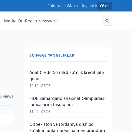
Infografika
Maxsus loyihalar
O'z
Media OutReach Newswire
SO'NGGI YANGILIKLAR
Agat Credit 50 mlrd so‘mlik kredit jalb
qiladi
12:15 · 07/08
3 views
FIDE Samarqand shaxmat Olimpiadasi
jamoalarini tasdiqladi
11:45 · 07/08
Oʻzbekiston va Iordaniya qishloq
xoʻjaligi fanlari boʻyicha memorandum