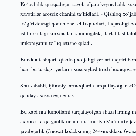
Ko‘pchilik qiziqadigan savol: «Ijara keyinchalik xu
xavotirlar asossiz ekanini taʼkidladi. «Qishloq xo‘ja
to‘g‘risida»gi qonun chet el fuqarolari, fuqaroligi bo
ishtirokidagi korxonalar, shuningdek, davlat tashkil
imkoniyatini to‘liq istisno qiladi.
Bundan tashqari, qishloq xo‘jaligi yerlari taqdiri bo
ham bu turdagi yerlarni xususiylashtirish huquqiga 
Shu sababli, ijtimoiy tarmoqlarda tarqatilayotgan «O
qanday asosga ega emas.
Bu kabi maʼlumotlarni tarqatayotgan shaxslarning 
axborot tarqatganlik uchun maʼmuriy (Maʼmuriy javo
javobgarlik (Jinoyat kodeksining 244-moddasi, 6-qism