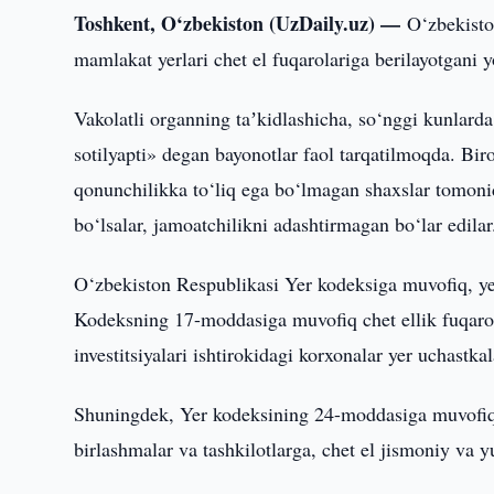
Toshkent, O‘zbekiston (UzDaily.uz) —
O‘zbekisto
mamlakat yerlari chet el fuqarolariga berilayotgani 
Vakolatli organning taʼkidlashicha, so‘nggi kunlarda 
sotilyapti» degan bayonotlar faol tarqatilmoqda. Biro
qonunchilikka to‘liq ega bo‘lmagan shaxslar tomoni
bo‘lsalar, jamoatchilikni adashtirmagan bo‘lar edilar
O‘zbekiston Respublikasi Yer kodeksiga muvofiq, yer
Kodeksning 17-moddasiga muvofiq chet ellik fuqarola
investitsiyalari ishtirokidagi korxonalar yer uch
Shuningdek, Yer kodeksining 24-moddasiga muvofiq ch
birlashmalar va tashkilotlarga, chet el jismoniy v