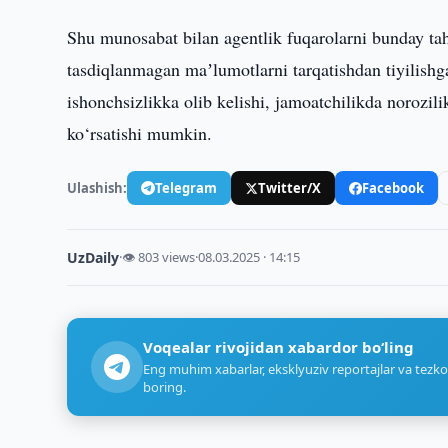
Shu munosabat bilan agentlik fuqarolarni bunday tah
tasdiqlanmagan maʼlumotlarni tarqatishdan tiyilish
ishonchsizlikka olib kelishi, jamoatchilikda norozili
ko‘rsatishi mumkin.
Ulashish:
Telegram
Twitter/X
Facebook
UzDaily
·
👁 803 views
·
08.03.2025 · 14:15
Voqealar rivojidan xabardor bo‘ling
Eng muhim xabarlar, eksklyuziv reportajlar va tezko
boring.