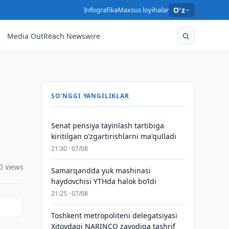
Infografika
Maxsus loyihalar
O'z
Media OutReach Newswire
SO'NGGI YANGILIKLAR
Senat pensiya tayinlash tartibiga
kiritilgan o'zgartirishlarni ma'qulladi
21:30 · 07/08
0 views
Samarqandda yuk mashinasi
haydovchisi YTHda halok bo‘ldi
21:25 · 07/08
Toshkent metropoliteni delegatsiyasi
Xitoydagi NARINCO zavodiga tashrif