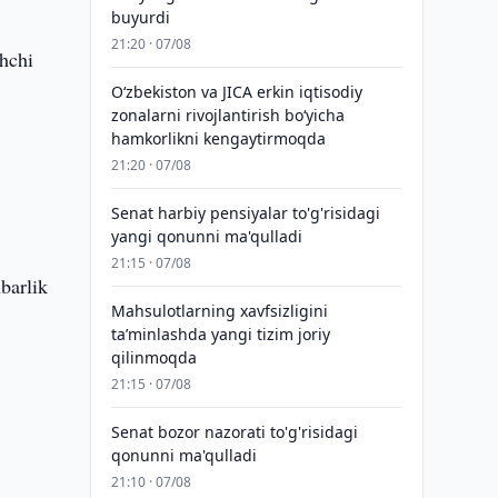
buyurdi
21:20 · 07/08
hchi
Oʻzbekiston va JICA erkin iqtisodiy
zonalarni rivojlantirish boʻyicha
hamkorlikni kengaytirmoqda
21:20 · 07/08
Senat harbiy pensiyalar to'g'risidagi
yangi qonunni ma'qulladi
21:15 · 07/08
barlik
Mahsulotlarning xavfsizligini
taʼminlashda yangi tizim joriy
qilinmoqda
21:15 · 07/08
Senat bozor nazorati to'g'risidagi
qonunni ma'qulladi
21:10 · 07/08