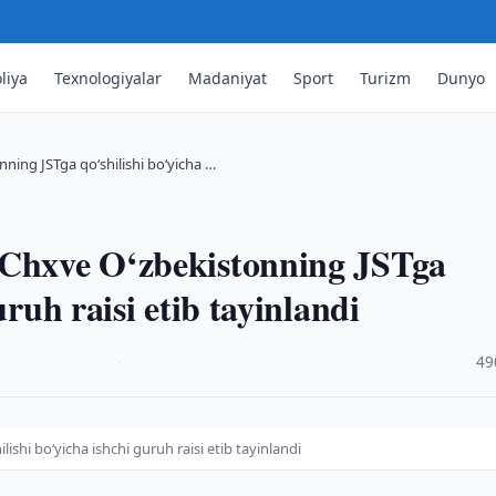
liya
Texnologiyalar
Madaniyat
Sport
Turizm
Dunyo
ning JSTga qo‘shilishi bo‘yicha …
 Chxve O‘zbekistonning JSTga
uruh raisi etib tayinlandi
·
49
shi bo‘yicha ishchi guruh raisi etib tayinlandi