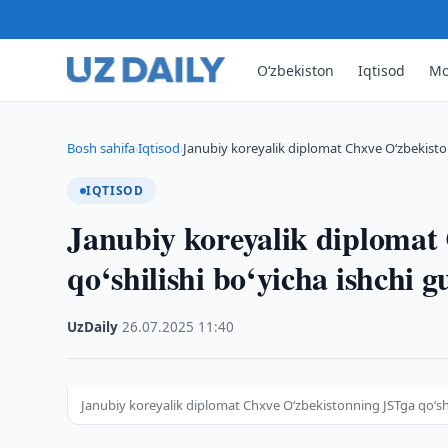
O‘zbekiston
Iqtisod
Mo
Bosh sahifa
Iqtisod
Janubiy koreyalik diplomat Chxve O‘zbekiston
›
›
IQTISOD
Janubiy koreyalik diplomat
qo‘shilishi bo‘yicha ishchi g
UzDaily
·
26.07.2025
·
11:40
Janubiy koreyalik diplomat Chxve O‘zbekistonning JSTga qo‘shili