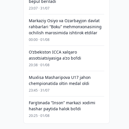
bepul beriladi
23:07 · 31/07
Markaziy Osiyo va Ozarbayjon davlat
rahbarlari “Boku” mehmonxonasining
ochilish marosimida ishtirok etdilar
00:00 · 01/08
O‘zbekiston ICCA xalqaro
assotsiatsiyasiga aʼzo bo‘ldi
20:38 · 01/08
Muxlisa Masharipova U17 jahon
chempionatida oltin medal oldi
23:45 · 31/07
Farg‘onada “Inson” markazi xodimi
hashar paytida halok bo‘ldi
20:25 · 01/08