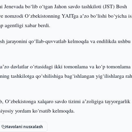
ni Jenevada bo‘lib o‘tgan Jahon savdo tashkiloti (JST) Bosh
ve nomzodi O‘zbekistonning YAITga aʼzo bo‘lishi bo‘yicha is
 agentligi xabar berdi.
ish jarayonini qo‘llab-quvvatlab kelmoqda va endilikda ushbu
 aʼzo davlatlar o‘rtasidagi ikki tomonlama va ko‘p tomonlama
ng tashkilotga qo‘shilishiga bag‘ishlangan yig‘ilishlarga rah
b, O‘zbekistonga xalqaro savdo tizimi aʼzoligiga tayyorgarlik
 siyosiy yordam ko‘rsatib kelmoqda.
Havolani nusxalash