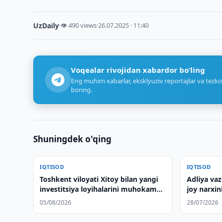
UzDaily
·
👁 490 views
·
26.07.2025 · 11:40
Voqealar rivojidan xabardor bo‘ling
Eng muhim xabarlar, eksklyuziv reportajlar va tezko
boring.
Shuningdek o'qing
IQTISOD
IQTISOD
Toshkent viloyati Xitoy bilan yangi
Adliya vaz
investitsiya loyihalarini muhokama
joy narxin
qildi
bildirdi
05/08/2026
28/07/2026