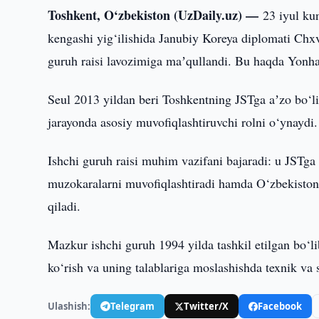
Toshkent, O‘zbekiston (UzDaily.uz) —
23 iyul ku
kengashi yig‘ilishida Janubiy Koreya diplomati Chx
guruh raisi lavozimiga maʼqullandi. Bu haqda Yonhap
Seul 2013 yildan beri Toshkentning JSTga aʼzo bo‘l
jarayonda asosiy muvofiqlashtiruvchi rolni o‘ynaydi.
Ishchi guruh raisi muhim vazifani bajaradi: u JSTga
muzokaralarni muvofiqlashtiradi hamda O‘zbekistonni
qiladi.
Mazkur ishchi guruh 1994 yilda tashkil etilgan bo‘li
ko‘rish va uning talablariga moslashishda texnik va
Ulashish:
Telegram
Twitter/X
Facebook