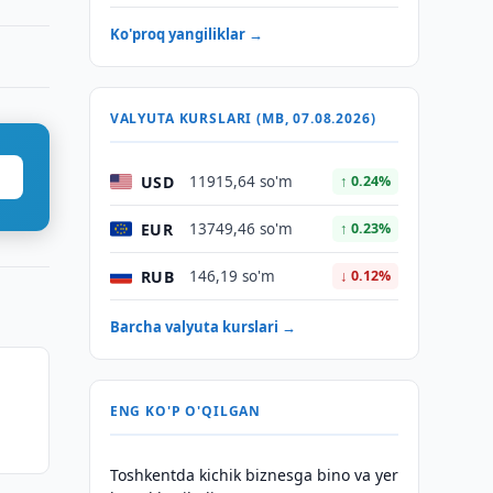
Ko'proq yangiliklar →
VALYUTA KURSLARI (MB, 07.08.2026)
USD
11915,64 so'm
↑ 0.24%
EUR
13749,46 so'm
↑ 0.23%
RUB
146,19 so'm
↓ 0.12%
Barcha valyuta kurslari →
ENG KO'P O'QILGAN
Toshkentda kichik biznesga bino va yer