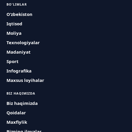
BO'LIMLAR
O‘zbekiston
Iqtisod
Moliya
Texnologiyalar
Madaniyat
Sport
Infografika
Maxsus loyihalar
BIZ HAQIMIZDA
Biz haqimizda
Qoidalar
Maxfiylik
Bizning ilovalar