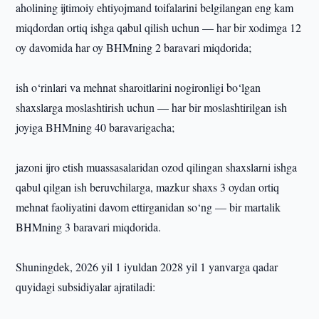
aholining ijtimoiy ehtiyojmand toifalarini belgilangan eng kam
miqdordan ortiq ishga qabul qilish uchun — har bir xodimga 12
oy davomida har oy BHMning 2 baravari miqdorida;
ish o‘rinlari va mehnat sharoitlarini nogironligi bo‘lgan
shaxslarga moslashtirish uchun — har bir moslashtirilgan ish
joyiga BHMning 40 baravarigacha;
jazoni ijro etish muassasalaridan ozod qilingan shaxslarni ishga
qabul qilgan ish beruvchilarga, mazkur shaxs 3 oydan ortiq
mehnat faoliyatini davom ettirganidan so‘ng — bir martalik
BHMning 3 baravari miqdorida.
Shuningdek, 2026 yil 1 iyuldan 2028 yil 1 yanvarga qadar
quyidagi subsidiyalar ajratiladi: