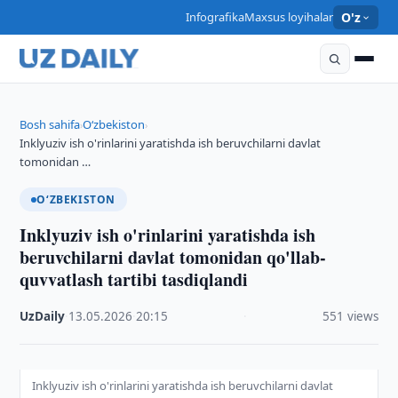
Infografika
Maxsus loyihalar
O'z
Bosh sahifa
O‘zbekiston
›
›
Inklyuziv ish o'rinlarini yaratishda ish beruvchilarni davlat
tomonidan …
O‘ZBEKISTON
Inklyuziv ish o'rinlarini yaratishda ish
beruvchilarni davlat tomonidan qo'llab-
quvvatlash tartibi tasdiqlandi
UzDaily
·
13.05.2026
·
20:15
·
551 views
Inklyuziv ish o'rinlarini yaratishda ish beruvchilarni davlat