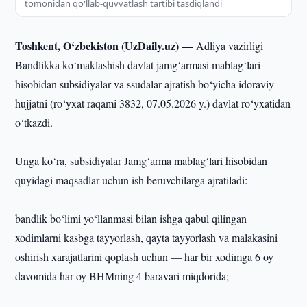
tomonidan qo'llab-quvvatlash tartibi tasdiqlandi
Toshkent, O‘zbekiston (UzDaily.uz) —
Adliya vazirligi
Bandlikka ko‘maklashish davlat jamg‘armasi mablag‘lari
hisobidan subsidiyalar va ssudalar ajratish bo‘yicha idoraviy
hujjatni (ro‘yxat raqami 3832, 07.05.2026 y.) davlat ro‘yxatidan
o‘tkazdi.
Unga ko‘ra, subsidiyalar Jamg‘arma mablag‘lari hisobidan
quyidagi maqsadlar uchun ish beruvchilarga ajratiladi:
bandlik bo‘limi yo‘llanmasi bilan ishga qabul qilingan
xodimlarni kasbga tayyorlash, qayta tayyorlash va malakasini
oshirish xarajatlarini qoplash uchun — har bir xodimga 6 oy
davomida har oy BHMning 4 baravari miqdorida;