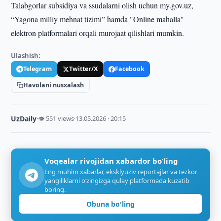
Talabgorlar subsidiya va ssudalarni olish uchun my.gov.uz,
“Yagona milliy mehnat tizimi” hamda "Online mahalla"
elektron platformalari orqali murojaat qilishlari mumkin.
Ulashish:
Telegram
Twitter/X
Facebook
Havolani nusxalash
UzDaily
·
👁 551 views
·
13.05.2026 · 20:15
Voqealar rivojidan xabardor bo‘ling
Eng muhim xabarlar, eksklyuziv reportajlar va tezkor
yangiliklarni o‘zingizga qulay platformada kuzatib
boring.
Obuna bo'ling