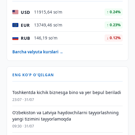
USD
11915,64 so'm
↑ 0.24%
EUR
13749,46 so'm
↑ 0.23%
RUB
146,19 so'm
↓ 0.12%
Barcha valyuta kurslari →
ENG KO'P O'QILGAN
Toshkentda kichik biznesga bino va yer bepul beriladi
23:07 · 31/07
Oʻzbekiston va Latviya haydovchilarni tayyorlashning
yangi tizimini tayyorlamoqda
09:30 · 31/07