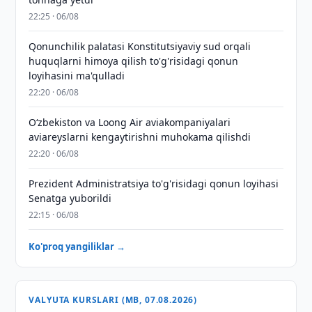
22:25 · 06/08
Qonunchilik palatasi Konstitutsiyaviy sud orqali
huquqlarni himoya qilish to'g'risidagi qonun
loyihasini ma'qulladi
22:20 · 06/08
Oʻzbekiston va Loong Air aviakompaniyalari
aviareyslarni kengaytirishni muhokama qilishdi
22:20 · 06/08
Prezident Administratsiya to'g'risidagi qonun loyihasi
Senatga yuborildi
22:15 · 06/08
Ko'proq yangiliklar →
VALYUTA KURSLARI (MB, 07.08.2026)