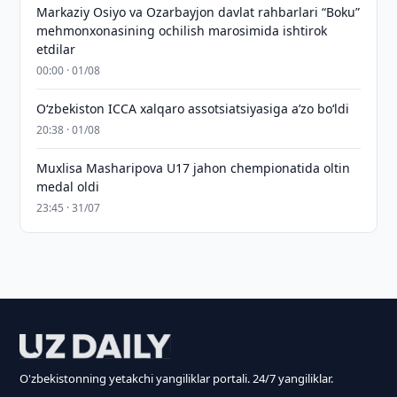
Markaziy Osiyo va Ozarbayjon davlat rahbarlari “Boku”
mehmonxonasining ochilish marosimida ishtirok
etdilar
00:00 · 01/08
O‘zbekiston ICCA xalqaro assotsiatsiyasiga aʼzo bo‘ldi
20:38 · 01/08
Muxlisa Masharipova U17 jahon chempionatida oltin
medal oldi
23:45 · 31/07
O'zbekistonning yetakchi yangiliklar portali. 24/7 yangiliklar.