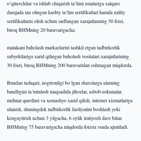
o‘qituvchilar va ishlab chiqarish taʼlimi ustalariga xalqaro
darajada tan olingan kasbiy taʼlim sertifikatlari hamda milliy
sertifikatlarni olish uchun sarflangan xarajatlarning 50 foizi,
biroq BHMning 20 baravarigacha;
malakani baholash markazlarini tashkil etgan tadbirkorlik
subyektlariga xarid qilingan baholash vositalari xarajatlarining
30 foizi, biroq BHMning 200 baravaridan oshmagan miqdorda.
Bundan tashqari, nogironligi bo‘lgan shaxslarga ularning
bandligini taʼminlash maqsadida jihozlar, asbob-uskunalar,
mehnat qurollari va xomashyo xarid qilish, internet xizmatlariga
ulanish, shuningdek tadbirkorlik faoliyatini boshlash yoki
kengaytirish uchun 3 yilgacha, 6 oylik imtiyozli davr bilan
BHMning 75 baravarigacha miqdorda foizsiz ssuda ajratiladi.