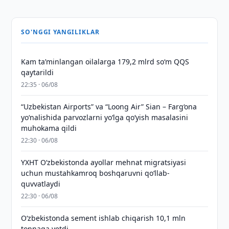
SO'NGGI YANGILIKLAR
Kam taʼminlangan oilalarga 179,2 mlrd so‘m QQS
qaytarildi
22:35 · 06/08
“Uzbekistan Airports” va “Loong Air” Sian – Farg‘ona
yo‘nalishida parvozlarni yo‘lga qo‘yish masalasini
muhokama qildi
22:30 · 06/08
YXHT O‘zbekistonda ayollar mehnat migratsiyasi
uchun mustahkamroq boshqaruvni qo‘llab-
quvvatlaydi
22:30 · 06/08
O‘zbekistonda sement ishlab chiqarish 10,1 mln
tonnaga yetdi