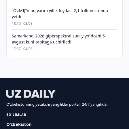
“O‘zMIJ”ning yarim yillik foydasi 2,1 trillion so‘mga
yetdi
18:10 · 03/08
Samarkand-2028 giperspektral sun’iy yo‘ldoshi 5-
avgust kuni orbitaga uchiriladi
17:37 · 04/08
O'zbekistonning yetakchi yangiliklar portali. 24/7 yangiliklar.
BO'LIMLAR
O‘zbekiston