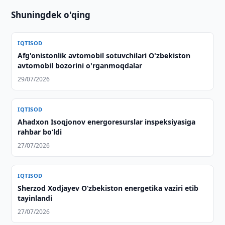
Shuningdek o'qing
IQTISOD
Afg'onistonlik avtomobil sotuvchilari O'zbekiston
avtomobil bozorini o'rganmoqdalar
29/07/2026
IQTISOD
Ahadxon Isoqjonov energoresurslar inspeksiyasiga
rahbar bo‘ldi
27/07/2026
IQTISOD
Sherzod Xodjayev O‘zbekiston energetika vaziri etib
tayinlandi
27/07/2026