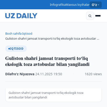
Infografika
Maxsus loyihalar
O'z
Bosh sahifa
Iqtisod
›
›
Guliston shahri jamoat transporti to‘liq ekologik toza avtobuslar …
IQTISOD
Guliston shahri jamoat transporti to‘liq
ekologik toza avtobuslar bilan yangilandi
Dilafro'z Niyazova
·
24.11.2025
·
19:50
·
1620 views
Guliston shahri jamoat transporti to‘liq ekologik toza
avtobuslar bilan yangilandi