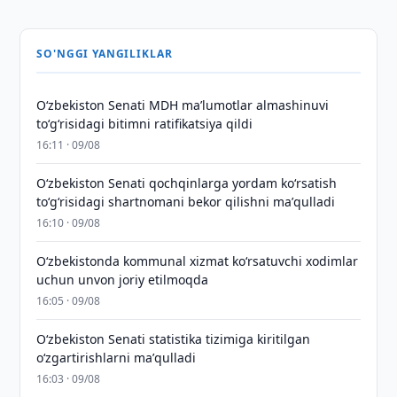
SO'NGGI YANGILIKLAR
Oʻzbekiston Senati MDH maʼlumotlar almashinuvi
toʻgʻrisidagi bitimni ratifikatsiya qildi
16:11 · 09/08
Oʻzbekiston Senati qochqinlarga yordam koʻrsatish
toʻgʻrisidagi shartnomani bekor qilishni maʼqulladi
16:10 · 09/08
Oʻzbekistonda kommunal xizmat koʻrsatuvchi xodimlar
uchun unvon joriy etilmoqda
16:05 · 09/08
Oʻzbekiston Senati statistika tizimiga kiritilgan
oʻzgartirishlarni maʼqulladi
16:03 · 09/08