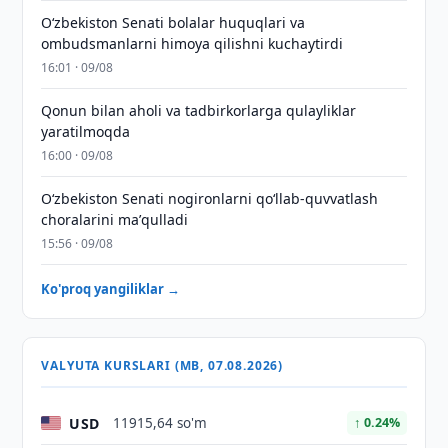
Oʻzbekiston Senati bolalar huquqlari va
ombudsmanlarni himoya qilishni kuchaytirdi
16:01 · 09/08
Qonun bilan aholi va tadbirkorlarga qulayliklar
yaratilmoqda
16:00 · 09/08
Oʻzbekiston Senati nogironlarni qoʻllab-quvvatlash
choralarini maʼqulladi
15:56 · 09/08
Ko'proq yangiliklar →
VALYUTA KURSLARI (MB, 07.08.2026)
USD
11915,64 so'm
↑ 0.24%