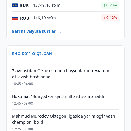
EUR
13749,46 so'm
↑ 0.23%
RUB
146,19 so'm
↓ 0.12%
Barcha valyuta kurslari →
ENG KO'P O'QILGAN
7 avgustdan O‘zbekistonda hayvonlarni ro‘yxatdan
o‘tkazish boshlanadi
18:45 · 04/08
Hukumat “Bunyodkor”ga 5 milliard so‘m ajratdi
12:45 · 03/08
Mahmud Murodov Oktagon ligasida yarim og‘ir vazn
chempioni bo‘ldi
12:25 · 03/08