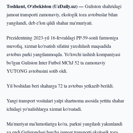
Toshkent, O‘zbekiston (UzDaily.uz) —
Guliston shahridagi
jamoat transporti zamonaviy, ekologik toza avtobuslar bilan
yangilandi, deb e'lon qildi shahar ma'muriyati.
Prezidentning 2023-yil 16-fevraldagi PP-59-sonli farmoniga
muvofiq, xizmat ko'rsatish sifatini yaxshilash maqsadida
avtobus parki yangilanmoqda. Yo'lovchi tashish kompaniyasi
bo'lgan Guliston Inter Futbol MChJ 52 ta zamonaviy
YUTONG avtobusini sotib oldi.
Yil boshidan beri shaharga 72 ta avtobus yetkazib berildi.
Yangi transport vositalari yalpi shartnoma asosida yettita shahar
ichidagi yo'nalishlarga xizmat ko'rsatadi.
Ma'muriyat ma'lumotlariga ko'ra, parkni yangilash yakunlandi
va endi Gulistondagi barcha jamoat transporti ekologik toza