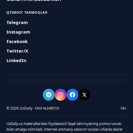
IJTIMOIY TARMOQLAR
Telegram
Instagram
Facebook
Twitter/X
LinkedIn
© 2026 UzDaily · OAV №248510
18+
UzDaily.uz materiallaridan foydalanish faqat tahririyatning yozma ruxsati
bilan amalga oshiriladi. Internet-ommaviy axborot vositasi sifatida davlat