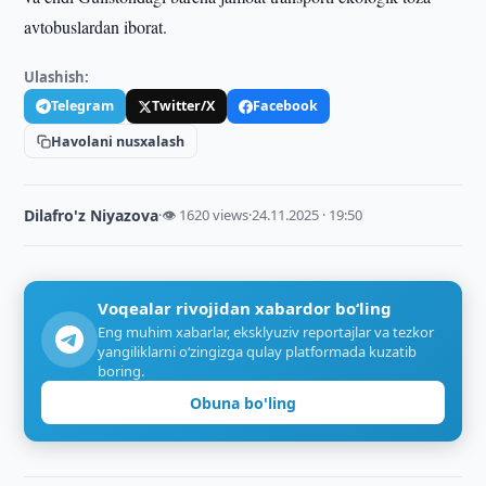
avtobuslardan iborat.
Ulashish:
Telegram
Twitter/X
Facebook
Havolani nusxalash
Dilafro'z Niyazova
·
👁 1620 views
·
24.11.2025 · 19:50
Voqealar rivojidan xabardor bo‘ling
Eng muhim xabarlar, eksklyuziv reportajlar va tezkor
yangiliklarni o‘zingizga qulay platformada kuzatib
boring.
Obuna bo'ling